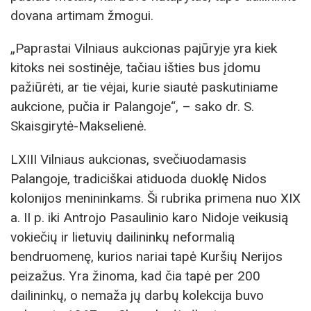
dovana artimam žmogui.
„Paprastai Vilniaus aukcionas pajūryje yra kiek
kitoks nei sostinėje, tačiau išties bus įdomu
pažiūrėti, ar tie vėjai, kurie siautė paskutiniame
aukcione, pučia ir Palangoje“, – sako dr. S.
Skaisgirytė-Makselienė.
LXIII Vilniaus aukcionas, svečiuodamasis
Palangoje, tradiciškai atiduoda duoklę Nidos
kolonijos menininkams. Ši rubrika primena nuo XIX
a. II p. iki Antrojo Pasaulinio karo Nidoje veikusią
vokiečių ir lietuvių dailininkų neformalią
bendruomenę, kurios nariai tapė Kuršių Nerijos
peizažus. Yra žinoma, kad čia tapė per 200
dailininkų, o nemaža jų darbų kolekcija buvo