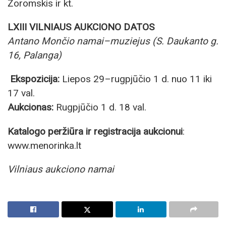
Žoromskis ir kt.
LXIII VILNIAUS AUKCIONO DATOS
Antano Mončio namai
–
muziejus (S. Daukanto g.
16, Palanga)
Ekspozicija:
Liepos 29–rugpjūčio 1 d. nuo 11 iki
17 val.
Aukcionas:
Rugpjūčio 1 d. 18 val.
Katalogo peržiūra ir registracija aukcionui
:
www.menorinka.lt
Vilniaus aukciono namai