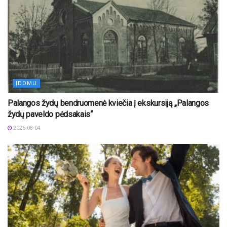
ĮDOMU
Palangos žydų bendruomenė kviečia į ekskursiją „Palangos
žydų paveldo pėdsakais“
2026-08-04