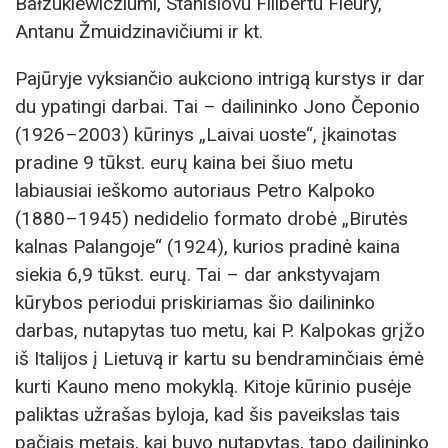
Bałzukiewicziumi, Stanislovu Filibertu Fleury,
Antanu Žmuidzinavičiumi ir kt.
Pajūryje vyksiančio aukciono intrigą kurstys ir dar
du ypatingi darbai. Tai – dailininko Jono Čeponio
(1926–2003) kūrinys „Laivai uoste“, įkainotas
pradine 9 tūkst. eurų kaina bei šiuo metu
labiausiai ieškomo autoriaus Petro Kalpoko
(1880–1945) nedidelio formato drobė „Birutės
kalnas Palangoje“ (1924), kurios pradinė kaina
siekia 6,9 tūkst. eurų. Tai – dar ankstyvajam
kūrybos periodui priskiriamas šio dailininko
darbas, nutapytas tuo metu, kai P. Kalpokas grįžo
iš Italijos į Lietuvą ir kartu su bendraminčiais ėmė
kurti Kauno meno mokyklą. Kitoje kūrinio pusėje
paliktas užrašas byloja, kad šis paveikslas tais
pačiais metais, kai buvo nutapytas, tapo dailininko