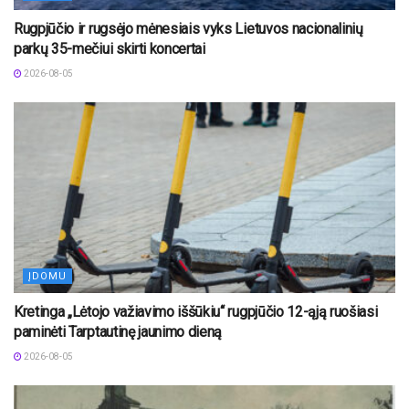
Rugpjūčio ir rugsėjo mėnesiais vyks Lietuvos nacionalinių
parkų 35-mečiui skirti koncertai
2026-08-05
ĮDOMU
Kretinga „Lėtojo važiavimo iššūkiu“ rugpjūčio 12-ąją ruošiasi
paminėti Tarptautinę jaunimo dieną
2026-08-05