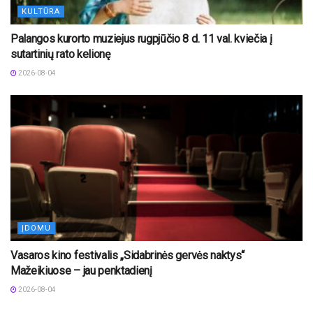
KULTŪRA
Palangos kurorto muziejus rugpjūčio 8 d. 11 val. kviečia į
sutartinių rato kelionę
2026-08-04
ĮDOMU
Vasaros kino festivalis „Sidabrinės gervės naktys“
Mažeikiuose – jau penktadienį
2026-08-04