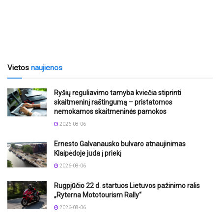
Vietos
naujienos
Ryšių reguliavimo tarnyba kviečia stiprinti
skaitmeninį raštingumą – pristatomos
nemokamos skaitmeninės pamokos
2026-08-06
Ernesto Galvanausko bulvaro atnaujinimas
Klaipėdoje juda į priekį
2026-08-06
Rugpjūčio 22 d. startuos Lietuvos pažinimo ralis
„Ryterna Mototourism Rally“
2026-08-06