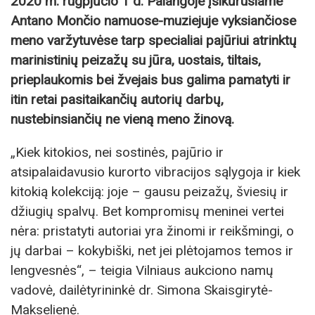
2020 m. rugpjūčio 1 d. Palangoje įsikūrusiame
Antano Mončio namuose-muziejuje vyksiančiose
meno varžytuvėse tarp specialiai pajūriui atrinktų
marinistinių peizažų su jūra, uostais, tiltais,
prieplaukomis bei žvejais bus galima pamatyti ir
itin retai pasitaikančių autorių darbų,
nustebinsiančių ne vieną meno žinovą.
„Kiek kitokios, nei sostinės, pajūrio ir
atsipalaidavusio kurorto vibracijos sąlygoja ir kiek
kitokią kolekciją: joje – gausu peizažų, šviesių ir
džiugių spalvų. Bet kompromisų meninei vertei
nėra: pristatyti autoriai yra žinomi ir reikšmingi, o
jų darbai – kokybiški, net jei plėtojamos temos ir
lengvesnės“, – teigia Vilniaus aukciono namų
vadovė, dailėtyrininkė dr. Simona Skaisgirytė-
Makselienė.