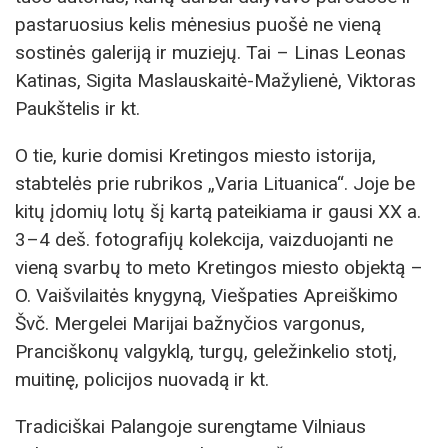
pastaruosius kelis mėnesius puošė ne vieną
sostinės galeriją ir muziejų. Tai – Linas Leonas
Katinas, Sigita Maslauskaitė-Mažylienė, Viktoras
Paukštelis ir kt.
O tie, kurie domisi Kretingos miesto istorija,
stabtelės prie rubrikos „Varia Lituanica“. Joje be
kitų įdomių lotų šį kartą pateikiama ir gausi XX a.
3–4 deš. fotografijų kolekcija, vaizduojanti ne
vieną svarbų to meto Kretingos miesto objektą –
O. Vaišvilaitės knygyną, Viešpaties Apreiškimo
Švč. Mergelei Marijai bažnyčios vargonus,
Pranciškonų valgyklą, turgų, geležinkelio stotį,
muitinę, policijos nuovadą ir kt.
Tradiciškai Palangoje surengtame Vilniaus