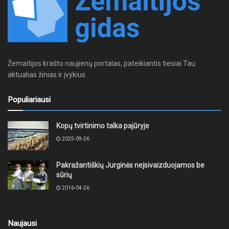
Žemaitijos krašto naujienų portalas, pateikiantis tiesiai Tau
aktualias žinias ir įvykius.
Populiariausi
Kopų tvirtinimo talka pajūryje
2025-09-26
Pakražantiškių Jurginės neįsivaizduojamos be
sūrių
2016-04-26
Naujausi