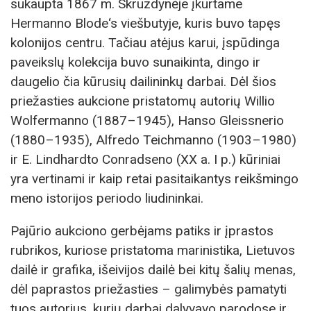
sukaupta 1867 m. Skruzdynėje įkurtame
Hermanno Blode‘s viešbutyje, kuris buvo tapęs
kolonijos centru. Tačiau atėjus karui, įspūdinga
paveikslų kolekcija buvo sunaikinta, dingo ir
daugelio čia kūrusių dailininkų darbai. Dėl šios
priežasties aukcione pristatomų autorių Willio
Wolfermanno (1887–1945), Hanso Gleissnerio
(1880–1935), Alfredo Teichmanno (1903–1980)
ir E. Lindhardto Conradseno (XX a. I p.) kūriniai
yra vertinami ir kaip retai pasitaikantys reikšmingo
meno istorijos periodo liudininkai.
Pajūrio aukciono gerbėjams patiks ir įprastos
rubrikos, kuriose pristatoma marinistika, Lietuvos
dailė ir grafika, išeivijos dailė bei kitų šalių menas,
dėl paprastos priežasties – galimybės pamatyti
tuos autorius, kurių darbai dalyvavo parodose ir