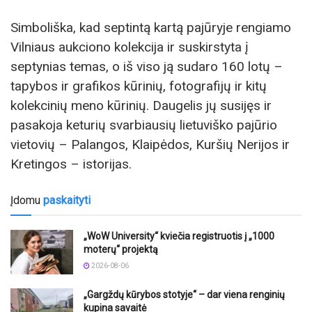
Simboliška, kad septintą kartą pajūryje rengiamo
Vilniaus aukciono kolekcija ir suskirstyta į
septynias temas, o iš viso ją sudaro 160 lotų –
tapybos ir grafikos kūrinių, fotografijų ir kitų
kolekcinių meno kūrinių. Daugelis jų susijęs ir
pasakoja keturių svarbiausių lietuviško pajūrio
vietovių – Palangos, Klaipėdos, Kuršių Nerijos ir
Kretingos – istorijas.
Įdomu
paskaityti
„WoW University“ kviečia registruotis į „1000
moterų“ projektą
2026-08-06
„Gargždų kūrybos stotyje“ – dar viena renginių
kupina savaitė