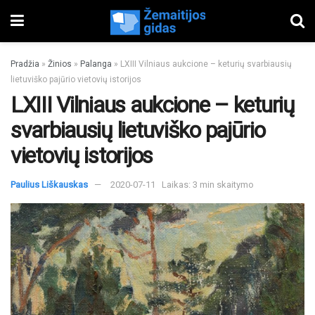
Pradžia
»
Žinios
»
Palanga
»
LXIII Vilniaus aukcione – keturių svarbiausių
lietuviško pajūrio vietovių istorijos
LXIII Vilniaus aukcione – keturių
svarbiausių lietuviško pajūrio
vietovių istorijos
Paulius Liškauskas
2020-07-11
Laikas: 3 min skaitymo