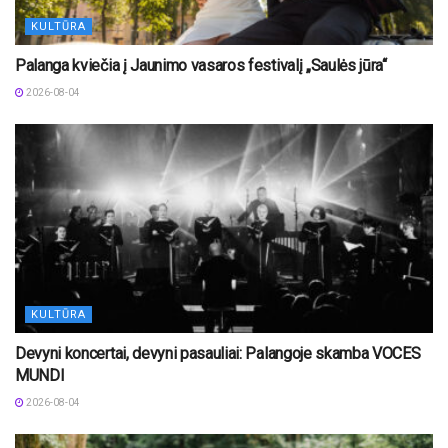
KULTŪRA
Palanga kviečia į Jaunimo vasaros festivalį „Saulės jūra“
2026-08-04
KULTŪRA
Devyni koncertai, devyni pasauliai: Palangoje skamba VOCES
MUNDI
2026-08-04