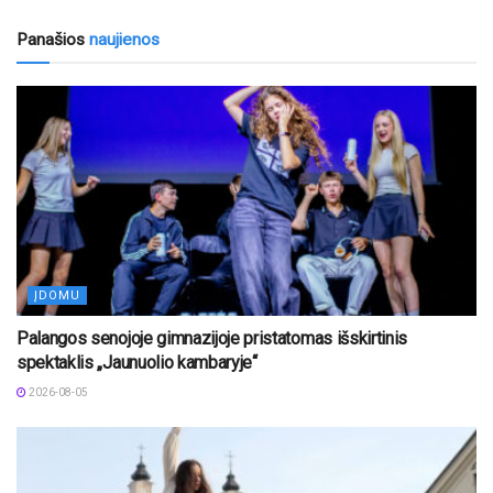
Panašios
naujienos
ĮDOMU
Palangos senojoje gimnazijoje pristatomas išskirtinis
spektaklis „Jaunuolio kambaryje“
2026-08-05