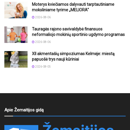
Moterys kviečiamos dalyvauti tarptautiniame
moksliniame tyrime „MELIORA“
2026-08-06
Tauragės rajono savivaldybė finansuos
neformaliojo mokinių sportinio ugdymo programas
2026-08-06
XII akmentašių simpoziumas Kelmėje: miestą
papuošė trys nauji kūriniai
2026-08-05
Apie Žemaitijos gidą