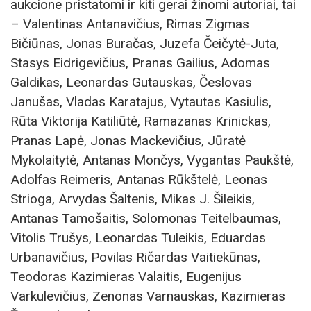
aukcione pristatomi ir kiti gerai žinomi autoriai, tai
– Valentinas Antanavičius, Rimas Zigmas
Bičiūnas, Jonas Buračas, Juzefa Čeičytė-Juta,
Stasys Eidrigevičius, Pranas Gailius, Adomas
Galdikas, Leonardas Gutauskas, Česlovas
Janušas, Vladas Karatajus, Vytautas Kasiulis,
Rūta Viktorija Katiliūtė, Ramazanas Krinickas,
Pranas Lapė, Jonas Mackevičius, Jūratė
Mykolaitytė, Antanas Mončys, Vygantas Paukštė,
Adolfas Reimeris, Antanas Rūkštelė, Leonas
Strioga, Arvydas Šaltenis, Mikas J. Šileikis,
Antanas Tamošaitis, Solomonas Teitelbaumas,
Vitolis Trušys, Leonardas Tuleikis, Eduardas
Urbanavičius, Povilas Ričardas Vaitiekūnas,
Teodoras Kazimieras Valaitis, Eugenijus
Varkulevičius, Zenonas Varnauskas, Kazimieras