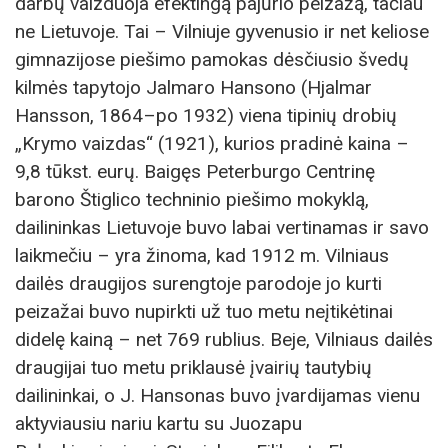
darbų vaizduoja efektingą pajūrio peizažą, tačiau
ne Lietuvoje. Tai – Vilniuje gyvenusio ir net keliose
gimnazijose piešimo pamokas dėsčiusio švedų
kilmės tapytojo Jalmaro Hansono (Hjalmar
Hansson, 1864–po 1932) viena tipinių drobių
„Krymo vaizdas“ (1921), kurios pradinė kaina –
9,8 tūkst. eurų. Baigęs Peterburgo Centrinę
barono Štiglico techninio piešimo mokyklą,
dailininkas Lietuvoje buvo labai vertinamas ir savo
laikmečiu – yra žinoma, kad 1912 m. Vilniaus
dailės draugijos surengtoje parodoje jo kurti
peizažai buvo nupirkti už tuo metu neįtikėtinai
didelę kainą – net 769 rublius. Beje, Vilniaus dailės
draugijai tuo metu priklausė įvairių tautybių
dailininkai, o J. Hansonas buvo įvardijamas vienu
aktyviausiu nariu kartu su Juozapu