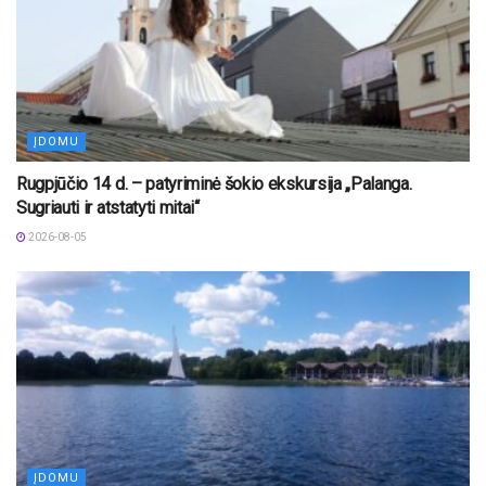
ĮDOMU
Rugpjūčio 14 d. – patyriminė šokio ekskursija „Palanga.
Sugriauti ir atstatyti mitai“
2026-08-05
ĮDOMU