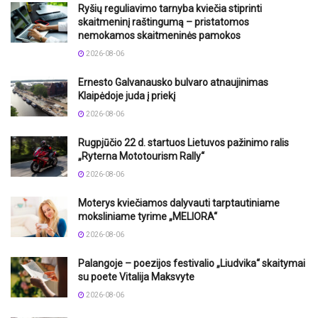
Ryšių reguliavimo tarnyba kviečia stiprinti
skaitmeninį raštingumą – pristatomos
nemokamos skaitmeninės pamokos
2026-08-06
Ernesto Galvanausko bulvaro atnaujinimas
Klaipėdoje juda į priekį
2026-08-06
Rugpjūčio 22 d. startuos Lietuvos pažinimo ralis
„Ryterna Mototourism Rally“
2026-08-06
Moterys kviečiamos dalyvauti tarptautiniame
moksliniame tyrime „MELIORA“
2026-08-06
Palangoje – poezijos festivalio „Liudvika“ skaitymai
su poete Vitalija Maksvyte
2026-08-06