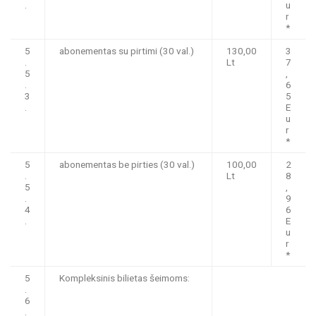
.
u
r
*
5
abonementas su pirtimi (30 val.)
130,00
3
.
Lt
7
5
,
.
6
3
5
.
E
u
r
*
5
abonementas be pirties (30 val.)
100,00
2
.
Lt
8
5
,
.
9
4
6
.
E
u
r
*
5
Kompleksinis bilietas šeimoms:
.
6
.