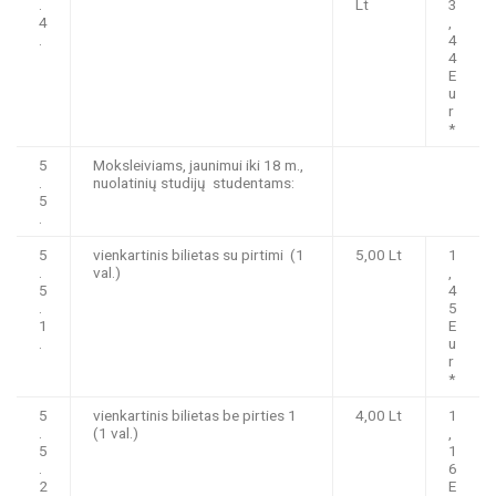
.
Lt
3
4
,
.
4
4
E
u
r
*
5
Moksleiviams, jaunimui iki 18 m.,
.
nuolatinių studijų studentams:
5
.
5
vienkartinis bilietas su pirtimi (1
5,00 Lt
1
.
val.)
,
5
4
.
5
1
E
.
u
r
*
5
vienkartinis bilietas be pirties 1
4,00 Lt
1
.
(1 val.)
,
5
1
.
6
2
E