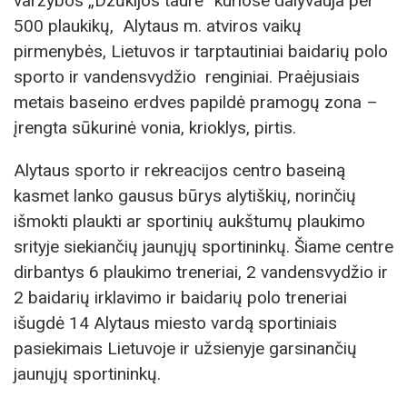
varžybos „Dzūkijos taurė“ kuriose dalyvauja per
500 plaukikų, Alytaus m. atviros vaikų
pirmenybės, Lietuvos ir tarptautiniai baidarių polo
sporto ir vandensvydžio renginiai. Praėjusiais
metais baseino erdves papildė pramogų zona –
įrengta sūkurinė vonia, krioklys, pirtis.
Alytaus sporto ir rekreacijos centro baseiną
kasmet lanko gausus būrys alytiškių, norinčių
išmokti plaukti ar sportinių aukštumų plaukimo
srityje siekiančių jaunųjų sportininkų. Šiame centre
dirbantys 6 plaukimo treneriai, 2 vandensvydžio ir
2 baidarių irklavimo ir baidarių polo treneriai
išugdė 14 Alytaus miesto vardą sportiniais
pasiekimais Lietuvoje ir užsienyje garsinančių
jaunųjų sportininkų.