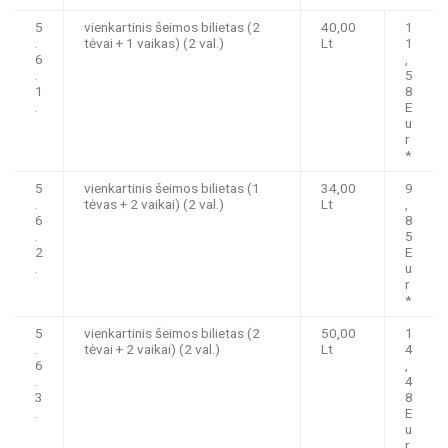
5
vienkartinis šeimos bilietas (2
40,00
1
.
tėvai + 1 vaikas) (2 val.)
Lt
1
6
,
.
5
1
8
.
E
u
r
*
5
vienkartinis šeimos bilietas (1
34,00
9
.
tėvas + 2 vaikai) (2 val.)
Lt
,
6
8
.
5
2
E
.
u
r
*
5
vienkartinis šeimos bilietas (2
50,00
1
.
tėvai + 2 vaikai) (2 val.)
Lt
4
6
,
.
4
3
8
.
E
u
r