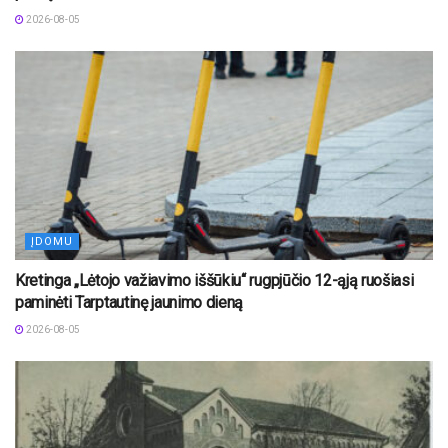
2026-08-05
ĮDOMU
Kretinga „Lėtojo važiavimo iššūkiu“ rugpjūčio 12-ąją ruošiasi
paminėti Tarptautinę jaunimo dieną
2026-08-05