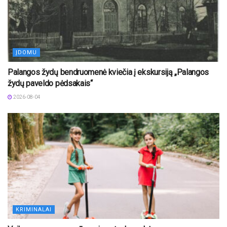
ĮDOMU
Palangos žydų bendruomenė kviečia į ekskursiją „Palangos
žydų paveldo pėdsakais“
2026-08-04
KRIMINALAI