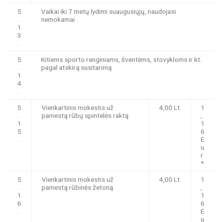
5
Vaikai iki 7 metų lydimi suaugusiųjų, naudojasi
.
nemokamai
1
3
.
5
Kitiems sporto renginiams, šventėms, stovykloms ir kt.
.
pagal atskirą susitarimą
1
4
.
5
Vienkartinis mokestis už
4,00 Lt
1
.
pamestą rūbų spintelės raktą
,
1
1
5
6
.
E
u
r
*
5
Vienkartinis mokestis už
4,00 Lt
1
.
pamestą rūbinės žetoną
,
1
1
6
6
.
E
u