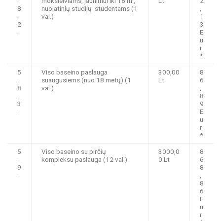
.
moksleiviams, jaunimui iki 18 m.,
Lt
2
8
nuolatinių studijų studentams (1
,
.
val.)
1
2
3
.
E
u
r
*
5
Viso baseino paslauga
300,00
8
.
suaugusiems (nuo 18 metų) (1
Lt
6
8
val.)
,
.
8
3
9
.
E
u
r
*
5
Viso baseino su pirčių
3000,0
8
.
kompleksu paslauga (12 val.)
0 Lt
6
9
8
.
,
8
6
E
u
r