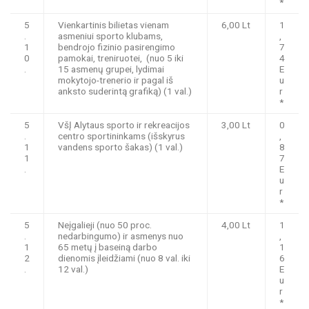
*
5
Vienkartinis bilietas vienam
6,00 Lt
1
.
asmeniui sporto klubams,
,
1
bendrojo fizinio pasirengimo
7
0
pamokai, treniruotei, (nuo 5 iki
4
.
15 asmenų grupei, lydimai
E
mokytojo-trenerio ir pagal iš
u
anksto suderintą grafiką) (1 val.)
r
*
5
VšĮ Alytaus sporto ir rekreacijos
3,00 Lt
0
.
centro sportininkams (išskyrus
,
1
vandens sporto šakas) (1 val.)
8
1
7
.
E
u
r
*
5
Neįgalieji (nuo 50 proc.
4,00 Lt
1
.
nedarbingumo) ir asmenys nuo
,
1
65 metų į baseiną darbo
1
2
dienomis įleidžiami (nuo 8 val. iki
6
.
12 val.)
E
u
r
*