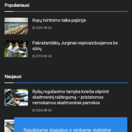
Populiariausi
Kopų tvirtinimo talka pajūryje
2025-09-26
Pakražantiškių Jurginės neįsivaizduojamos be
sūrių
2016-04-26
Naujausi
Ryšių reguliavimo tarnyba kviečia stiprinti
skaitmeninį raštingumą – pristatomos
nemokamos skaitmeninės pamokos
2026-08-06
Ernesto Galvanausko bulvaro atnaujinimas
Klaipėdoje juda į priekį
Naudojame slapukus ir renkame statistinę