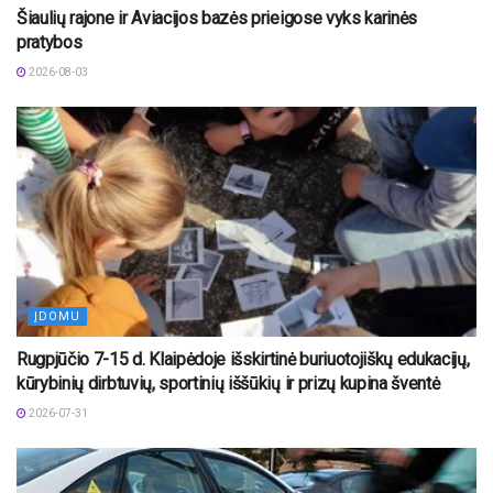
Šiaulių rajone ir Aviacijos bazės prieigose vyks karinės
pratybos
2026-08-03
ĮDOMU
Rugpjūčio 7-15 d. Klaipėdoje išskirtinė buriuotojiškų edukacijų,
kūrybinių dirbtuvių, sportinių iššūkių ir prizų kupina šventė
2026-07-31