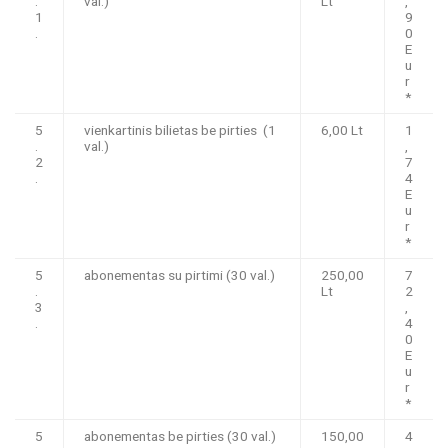
.
val.)
Lt
,
1
9
.
0
E
u
r
*
5
vienkartinis bilietas be pirties (1
6,00 Lt
1
.
val.)
,
2
7
.
4
E
u
r
*
5
abonementas su pirtimi (30 val.)
250,00
7
.
Lt
2
3
,
.
4
0
E
u
r
*
5
abonementas be pirties (30 val.)
150,00
4