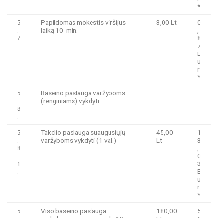
*
5
Papildomas mokestis viršijus
3,00 Lt
0
.
laiką 10 min.
,
7
8
.
7
E
u
r
*
5
Baseino paslauga varžyboms
.
(renginiams) vykdyti
8
.
5
Takelio paslauga suaugusiųjų
45,00
1
.
varžyboms vykdyti (1 val.)
Lt
3
8
,
.
0
1
3
.
E
u
r
*
5
Viso baseino paslauga
180,00
5