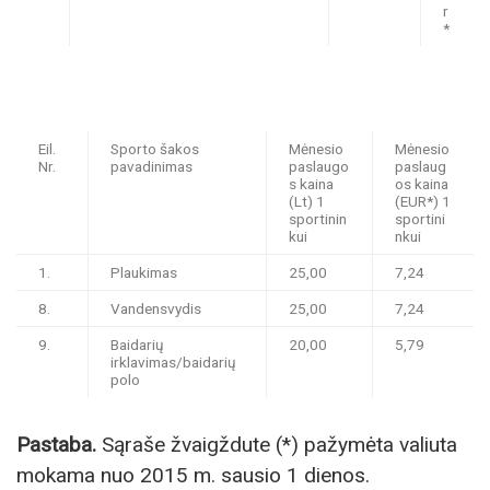
r
*
Eil.
Sporto šakos
Mėnesio
Mėnesio
Nr.
pavadinimas
paslaugo
paslaug
s kaina
os kaina
(Lt) 1
(EUR*) 1
sportinin
sportini
kui
nkui
1.
Plaukimas
25,00
7,24
8.
Vandensvydis
25,00
7,24
9.
Baidarių
20,00
5,79
irklavimas/baidarių
polo
Pastaba.
Sąraše žvaigždute (*) pažymėta valiuta
mokama nuo 2015 m. sausio 1 dienos.