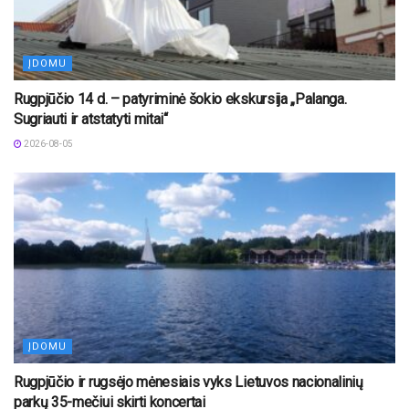
ĮDOMU
Rugpjūčio 14 d. – patyriminė šokio ekskursija „Palanga.
Sugriauti ir atstatyti mitai“
2026-08-05
ĮDOMU
Rugpjūčio ir rugsėjo mėnesiais vyks Lietuvos nacionalinių
parkų 35-mečiui skirti koncertai