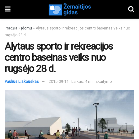
Pradžia
»
Įdomu
»
Alytaus sporto ir rekreacijos centro baseinas veiks nuo
rugsėjo 28 d.
Alytaus sporto ir rekreacijos
centro baseinas veiks nuo
rugsėjo 28 d.
Paulius Liškauskas
2015-09-11
Laikas: 4 min skaitymo