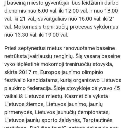
Į baseiną miesto gyventojai bus leidžiami darbo
dienomis nuo 8.00 val. iki 12.00 val. ir nuo 18.00
val. iki 21 val., savaitgaliais nuo 16.00 val. iki 21
val. Mokomasis treniruočių procesas vykdomas
nuo 13.30 val. iki 19.00 val.
Prieš septynerius metus renovuotame baseine
netrūksta įvairiausių renginių. Šią vasarą baseine
vyko išplėstinė mokomoji treniruočių stovykla,
skirta 2017 m. Europos jaunimo olimpinio
festivalio kandidatams, kurią organizavo Lietuvos
plaukimo federacija. Šioje stovykloje dalyvavo 45
vaikai iš Lietuvos miestų. Kasmet čia vyksta
Lietuvos žiemos, Lietuvos jaunimo, jaunių
pirmenybės, Lietuvos jaunučių čempionatas,
Lietuvos jaunių sporto žaidynės, Tarptautinės