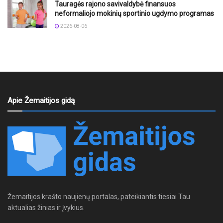
Tauragės rajono savivaldybė finansuos
neformaliojo mokinių sportinio ugdymo programas
2026-08-06
Apie Žemaitijos gidą
Žemaitijos krašto naujienų portalas, pateikiantis tiesiai Tau
aktualias žinias ir įvykius.