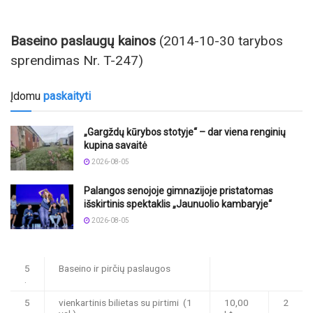
Baseino paslaugų kainos
(2014-10-30 tarybos
sprendimas Nr. T-247)
Įdomu
paskaityti
„Gargždų kūrybos stotyje“ – dar viena renginių
kupina savaitė
2026-08-05
Palangos senojoje gimnazijoje pristatomas
išskirtinis spektaklis „Jaunuolio kambaryje“
2026-08-05
5
Baseino ir pirčių paslaugos
.
5
vienkartinis bilietas su pirtimi (1
10,00
2