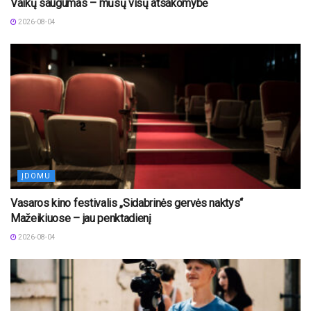
Vaikų saugumas – mūsų visų atsakomybė
2026-08-04
ĮDOMU
Vasaros kino festivalis „Sidabrinės gervės naktys“
Mažeikiuose – jau penktadienį
2026-08-04