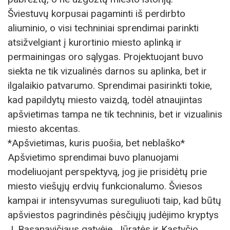
Šviestuvų korpusai pagaminti iš perdirbto
aliuminio, o visi techniniai sprendimai parinkti
atsižvelgiant į kurortinio miesto aplinką ir
permainingas oro sąlygas. Projektuojant buvo
siekta ne tik vizualinės darnos su aplinka, bet ir
ilgalaikio patvarumo. Sprendimai pasirinkti tokie,
kad papildytų miesto vaizdą, todėl atnaujintas
apšvietimas tampa ne tik techninis, bet ir vizualinis
miesto akcentas.
*Apšvietimas, kuris puošia, bet neblaško*
Apšvietimo sprendimai buvo planuojami
modeliuojant perspektyvą, jog jie prisidėtų prie
miesto viešųjų erdvių funkcionalumo. Šviesos
kampai ir intensyvumas sureguliuoti taip, kad būtų
apšviestos pagrindinės pėsčiųjų judėjimo kryptys
J. Basanavičiaus gatvėje, Jūratės ir Kastyčio