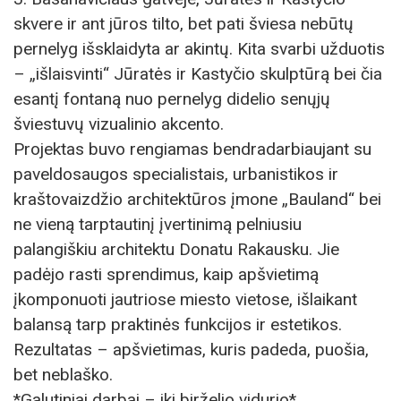
skvere ir ant jūros tilto, bet pati šviesa nebūtų
pernelyg išsklaidyta ar akintų. Kita svarbi užduotis
– „išlaisvinti“ Jūratės ir Kastyčio skulptūrą bei čia
esantį fontaną nuo pernelyg didelio senųjų
šviestuvų vizualinio akcento.
Projektas buvo rengiamas bendradarbiaujant su
paveldosaugos specialistais, urbanistikos ir
kraštovaizdžio architektūros įmone „Bauland“ bei
ne vieną tarptautinį įvertinimą pelniusiu
palangiškiu architektu Donatu Rakausku. Jie
padėjo rasti sprendimus, kaip apšvietimą
įkomponuoti jautriose miesto vietose, išlaikant
balansą tarp praktinės funkcijos ir estetikos.
Rezultatas – apšvietimas, kuris padeda, puošia,
bet neblaško.
*Galutiniai darbai – iki birželio vidurio*