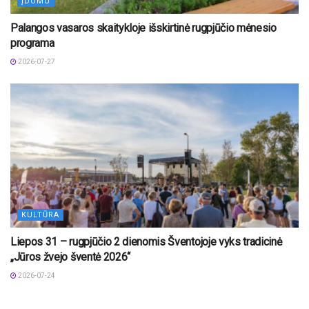
ĮDOMU
Palangos vasaros skaitykloje išskirtinė rugpjūčio mėnesio
programa
2026-07-27
KULTŪRA
Liepos 31 – rugpjūčio 2 dienomis Šventojoje vyks tradicinė
„Jūros žvejo šventė 2026“
2026-07-24