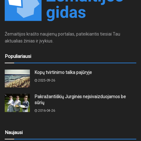
Žemaitijos krašto naujienų portalas, pateikiantis tiesiai Tau
aktualias žinias ir įvykius.
Populiariausi
Kopų tvirtinimo talka pajūryje
2025-09-26
Pakražantiškių Jurginės neįsivaizduojamos be
sūrių
2016-04-26
Naujausi