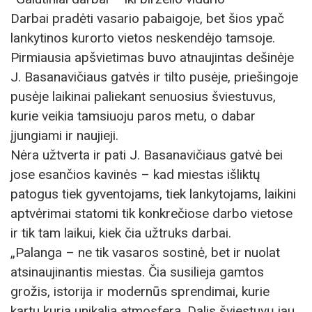
Darbai pradėti vasario pabaigoje, bet šios ypač
lankytinos kurorto vietos neskendėjo tamsoje.
Pirmiausia apšvietimas buvo atnaujintas dešinėje
J. Basanavičiaus gatvės ir tilto pusėje, priešingoje
pusėje laikinai paliekant senuosius šviestuvus,
kurie veikia tamsiuoju paros metu, o dabar
įjungiami ir naujieji.
Nėra užtverta ir pati J. Basanavičiaus gatvė bei
jose esančios kavinės – kad miestas išliktų
patogus tiek gyventojams, tiek lankytojams, laikini
aptvėrimai statomi tik konkrečiose darbo vietose
ir tik tam laikui, kiek čia užtruks darbai.
„Palanga – ne tik vasaros sostinė, bet ir nuolat
atsinaujinantis miestas. Čia susilieja gamtos
grožis, istorija ir modernūs sprendimai, kurie
kartu kuria unikalią atmosferą. Dalis šviestuvų jau