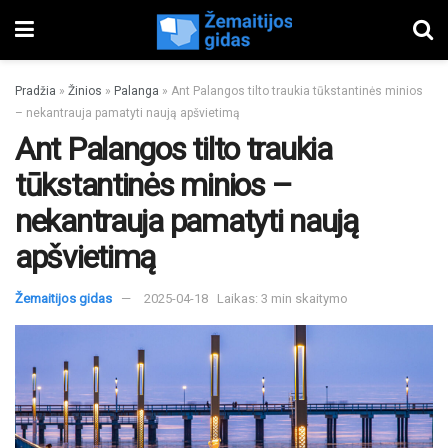
Pradžia
»
Žinios
»
Palanga
»
Ant Palangos tilto traukia tūkstantinės minios
– nekantrauja pamatyti naują apšvietimą
Ant Palangos tilto traukia
tūkstantinės minios –
nekantrauja pamatyti naują
apšvietimą
Žemaitijos gidas
2025-04-18
Laikas: 3 min skaitymo