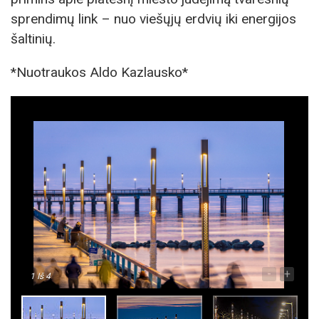
sprendimų link – nuo viešųjų erdvių iki energijos
šaltinių.
*Nuotraukos Aldo Kazlausko*
-
+
1
Iš 4