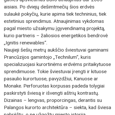
aisiais. Po dviejų dešimtmečių šios erdvės
sulaukė pokyčių, kurie apima tiek techninius, tiek
estetinius sprendimus. Atnaujinimas vykdomas
pagal miesto užsakymu įgyvendinamą projektą,
kurio partneris – žaliosios energetikos bendrovė
„Ignitis renewables“.
Naujieji šešių metrų aukščio šviestuvai gaminami
Prancūzijos gamintojo „Technilum“, kuris
specializuojasi kurortinėms erdvėms pritaikytuose
sprendimuose. Tokie šviestuvai įrengti ir kituose
pasaulio kurortuose, pavyzdžiui, Kanuose ar
Monake. Perforuotas korpusas padeda tolygiai
paskirstyti šviesą ir išvengti aštrių kontrastų.
Dizainas – lengvas, proporcingas, derantis su
Palangos kurorto architektūra – siekta, kad šviesa
pabrėžtų, o ne užgožtų miesto istoriją.