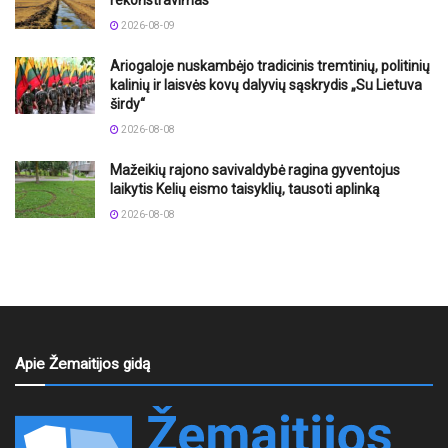
2026-08-09
Ariogaloje nuskambėjo tradicinis tremtinių, politinių
kalinių ir laisvės kovų dalyvių sąskrydis „Su Lietuva
širdy“
2026-08-08
Mažeikių rajono savivaldybė ragina gyventojus
laikytis Kelių eismo taisyklių, tausoti aplinką
2026-08-08
Apie Žemaitijos gidą