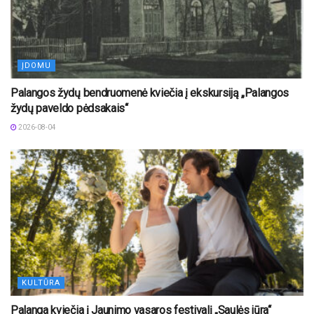
ĮDOMU
Palangos žydų bendruomenė kviečia į ekskursiją „Palangos
žydų paveldo pėdsakais“
2026-08-04
KULTŪRA
Palanga kviečia į Jaunimo vasaros festivalį „Saulės jūra“