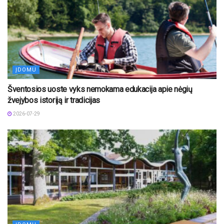
ĮDOMU
Šventosios uoste vyks nemokama edukacija apie nėgių
žvejybos istoriją ir tradicijas
2026-07-29