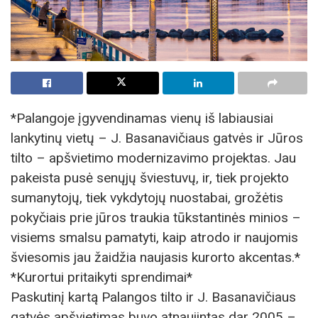
*Palangoje įgyvendinamas vienų iš labiausiai
lankytinų vietų – J. Basanavičiaus gatvės ir Jūros
tilto – apšvietimo modernizavimo projektas. Jau
pakeista pusė senųjų šviestuvų, ir, tiek projekto
sumanytojų, tiek vykdytojų nuostabai, grožėtis
pokyčiais prie jūros traukia tūkstantinės minios –
visiems smalsu pamatyti, kaip atrodo ir naujomis
šviesomis jau žaidžia naujasis kurorto akcentas.*
*Kurortui pritaikyti sprendimai*
Paskutinį kartą Palangos tilto ir J. Basanavičiaus
gatvės apšvietimas buvo atnaujintas dar 2005 –