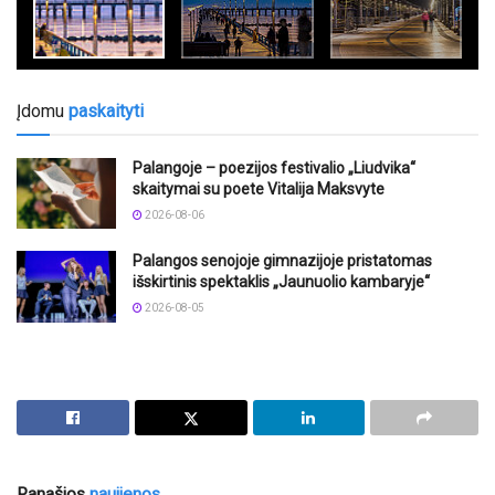
Įdomu
paskaityti
Palangoje – poezijos festivalio „Liudvika“
skaitymai su poete Vitalija Maksvyte
2026-08-06
Palangos senojoje gimnazijoje pristatomas
išskirtinis spektaklis „Jaunuolio kambaryje“
2026-08-05
Panašios
naujienos