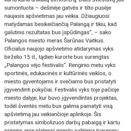
sumontuota – dešinėje gatvės ir tilto pusėje
naujasis apšvietimas jau veikia. Džiaugiuosi
matydamas besikeičiančią Palangą ir tikiu, kad
galutinis rezultatas bus įspūdingas“, – sako
Palangos miesto meras Šarūnas Vaitkus.
Oficialus naujojo apšvietimo atidarymas vyks
birželio 15 d., tądien kurorte bus surengtas
„Palangos vėjo festivalis“. Renginio metu vyks
sportinės, edukacinės ir kultūrinės veiklos, o
miesto gyventojams ir svečiams bus pristatyti
įgyvendinti pokyčiai. Festivalis vyks toje pačioje
miesto dalyje, kur buvo įgyvendintas projektas,
todėl šventės metu bus galima pamatyti visą
apšvietimą jau veikiančioje aplinkoje. Šis
pristatymas simbolizuos darbų pabaigą ir kartu
primins apie platesnį miesto judėjimą tvaresnių