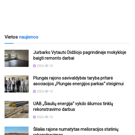
Vietos
naujienos
Jurbarko Vytauto Didžiojo pagrindinėje mokykloje
baigti remonto darbai
2026-08-10
Plungės rajono savivaldybės taryba pritarė
asociacijos „Plungės energijos parkas“ steigimui
2026-08-10
UAB „Šiaulių energija“ vykdo šilumos tinklų
rekonstravimo darbus
2026-08-10
Šilalės rajone numatytas melioracijos statinių
rekonstravimas