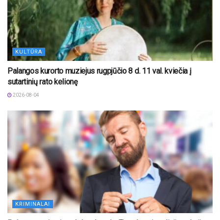
KULTŪRA
Palangos kurorto muziejus rugpjūčio 8 d. 11 val. kviečia į
sutartinių rato kelionę
2026-08-04
KRIMINALAI