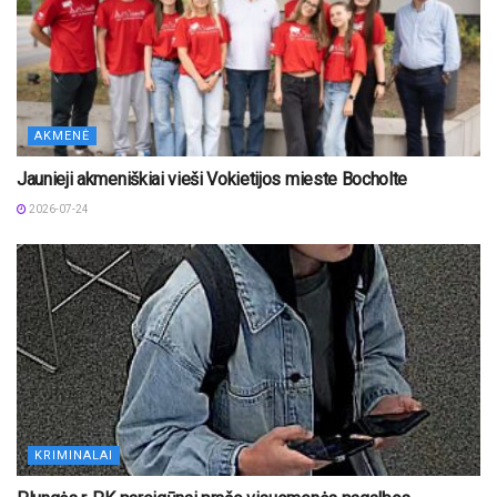
AKMENĖ
Jaunieji akmeniškiai vieši Vokietijos mieste Bocholte
2026-07-24
KRIMINALAI