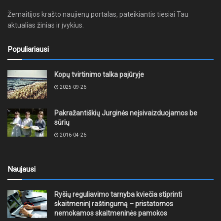
Žemaitijos krašto naujienų portalas, pateikiantis tiesiai Tau
aktualias žinias ir įvykius.
Populiariausi
Kopų tvirtinimo talka pajūryje
2025-09-26
Pakražantiškių Jurginės neįsivaizduojamos be
sūrių
2016-04-26
Naujausi
Ryšių reguliavimo tarnyba kviečia stiprinti
skaitmeninį raštingumą – pristatomos
nemokamos skaitmeninės pamokos