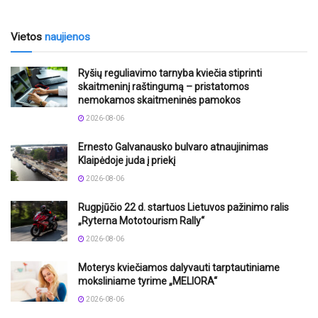
Vietos
naujienos
Ryšių reguliavimo tarnyba kviečia stiprinti
skaitmeninį raštingumą – pristatomos
nemokamos skaitmeninės pamokos
2026-08-06
Ernesto Galvanausko bulvaro atnaujinimas
Klaipėdoje juda į priekį
2026-08-06
Rugpjūčio 22 d. startuos Lietuvos pažinimo ralis
„Ryterna Mototourism Rally“
2026-08-06
Moterys kviečiamos dalyvauti tarptautiniame
moksliniame tyrime „MELIORA“
2026-08-06