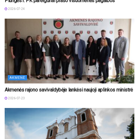
Plungės r. PK pareigūnai prašo visuomenės pagalbos
2026-07-24
AKMENĖ
Akmenės rajono savivaldybėje lankėsi naujoji aplinkos ministrė
2026-07-23