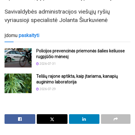
Savivaldybės administracijos viešųjų ryšių
vyriausioji specialistė Jolanta Šiurkuvienė
Įdomu
paskaityti
Policijos prevencinės priemonės šalies keliuose
rugpjūčio mėnesį
2026-07-31
Telšių rajone aptikta, kaip įtariama, kanapių
auginimo laboratorija
2026-07-29