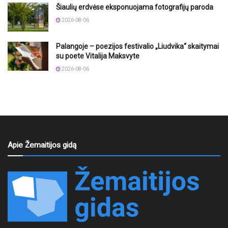
Šiaulių erdvėse eksponuojama fotografijų paroda
2026-08-06
Palangoje – poezijos festivalio „Liudvika“ skaitymai
su poete Vitalija Maksvyte
2026-08-06
Apie Žemaitijos gidą