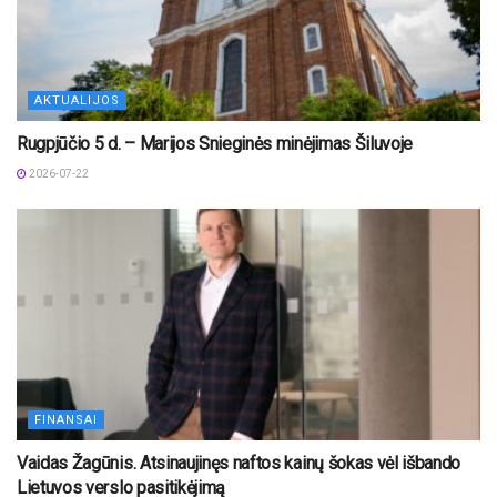
AKTUALIJOS
Rugpjūčio 5 d. – Marijos Snieginės minėjimas Šiluvoje
2026-07-22
FINANSAI
Vaidas Žagūnis. Atsinaujinęs naftos kainų šokas vėl išbando
Lietuvos verslo pasitikėjimą