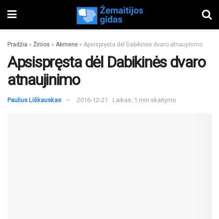
Pradžia
»
Žinios
»
Akmenė
»
Apsispręsta dėl Dabikinės dvaro atnaujinimo
Apsispręsta dėl Dabikinės dvaro
atnaujinimo
Paulius Liškauskas
2016-12-21
Laikas: 1 min skaitymo