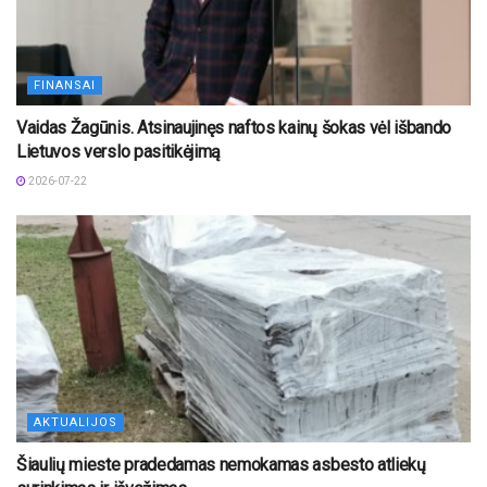
FINANSAI
Vaidas Žagūnis. Atsinaujinęs naftos kainų šokas vėl išbando
Lietuvos verslo pasitikėjimą
2026-07-22
AKTUALIJOS
Šiaulių mieste pradedamas nemokamas asbesto atliekų