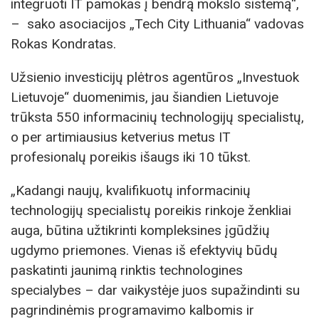
integruoti IT pamokas į bendrą mokslo sistemą“,
– sako asociacijos „Tech City Lithuania“ vadovas
Rokas Kondratas.
Užsienio investicijų plėtros agentūros „Investuok
Lietuvoje“ duomenimis, jau šiandien Lietuvoje
trūksta 550 informacinių technologijų specialistų,
o per artimiausius ketverius metus IT
profesionalų poreikis išaugs iki 10 tūkst.
„Kadangi naujų, kvalifikuotų informacinių
technologijų specialistų poreikis rinkoje ženkliai
auga, būtina užtikrinti kompleksines įgūdžių
ugdymo priemones. Vienas iš efektyvių būdų
paskatinti jaunimą rinktis technologines
specialybes – dar vaikystėje juos supažindinti su
pagrindinėmis programavimo kalbomis ir