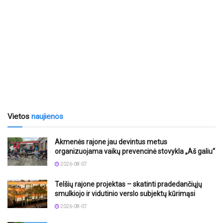
Vietos
naujienos
Akmenės rajone jau devintus metus
organizuojama vaikų prevencinė stovykla „Aš galiu“
2026-08-07
Telšių rajone projektas – skatinti pradedančiųjų
smulkiojo ir vidutinio verslo subjektų kūrimąsi
2026-08-07