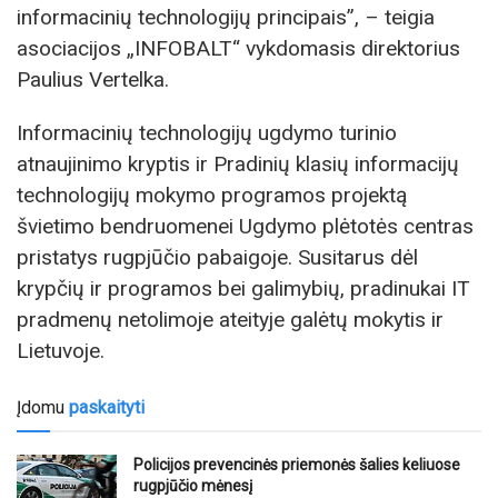
informacinių technologijų principais”, – teigia
asociacijos „INFOBALT“ vykdomasis direktorius
Paulius Vertelka.
Informacinių technologijų ugdymo turinio
atnaujinimo kryptis ir Pradinių klasių informacijų
technologijų mokymo programos projektą
švietimo bendruomenei Ugdymo plėtotės centras
pristatys rugpjūčio pabaigoje. Susitarus dėl
krypčių ir programos bei galimybių, pradinukai IT
pradmenų netolimoje ateityje galėtų mokytis ir
Lietuvoje.
Įdomu
paskaityti
Policijos prevencinės priemonės šalies keliuose
rugpjūčio mėnesį