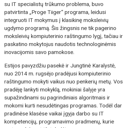
su IT specialistų trūkumo problema, buvo
patvirtinta „Proge Tiiger“ programa, leidusi
integruoti IT mokymus į klasikinę moksleivių
ugdymo programą. Šis žingsnis ne tik pagerino
moksleivių kompiuterinio raštingumo lygį, tačiau ir
paskatino mokytojus naudotis technologinėmis
inovacijomis savo pamokose.
Estijos pavyzdžiu pasekė ir Jungtinė Karalystė,
nuo 2014 m. rugsėjo pradėjusi kompiuterinio
raštingumo mokyti vaikus nuo penkerių metų. Vos
pradėję lankyti mokyklą, mokiniai šalyje yra
supažindinami su pagrindiniais algoritmais ir
mokomi kurti nesudėtingas programas. Todėl dar
pradinėse klasėse vaikai įgyja darbo su IT
kompetencijų, programavimo pradmenų, kurie