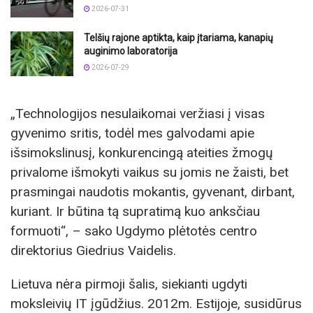
2026-07-31
Telšių rajone aptikta, kaip įtariama, kanapių
auginimo laboratorija
2026-07-29
„Technologijos nesulaikomai veržiasi į visas
gyvenimo sritis, todėl mes galvodami apie
išsimokslinusį, konkurencingą ateities žmogų
privalome išmokyti vaikus su jomis ne žaisti, bet
prasmingai naudotis mokantis, gyvenant, dirbant,
kuriant. Ir būtina tą supratimą kuo anksčiau
formuoti“, – sako Ugdymo plėtotės centro
direktorius Giedrius Vaidelis.
Lietuva nėra pirmoji šalis, siekianti ugdyti
moksleivių IT įgūdžius. 2012m. Estijoje, susidūrus