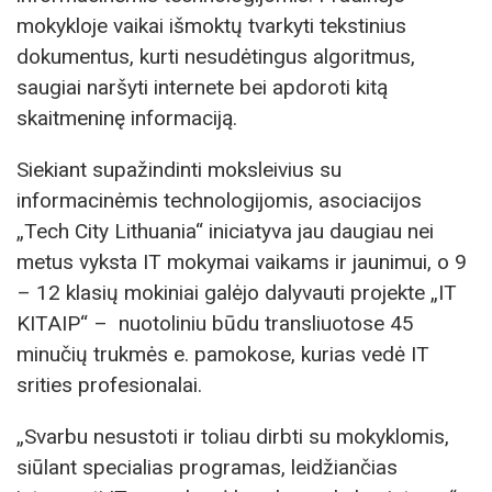
mokykloje vaikai išmoktų tvarkyti tekstinius
dokumentus, kurti nesudėtingus algoritmus,
saugiai naršyti internete bei apdoroti kitą
skaitmeninę informaciją.
Siekiant supažindinti moksleivius su
informacinėmis technologijomis, asociacijos
„Tech City Lithuania“ iniciatyva jau daugiau nei
metus vyksta IT mokymai vaikams ir jaunimui, o 9
– 12 klasių mokiniai galėjo dalyvauti projekte „IT
KITAIP“ – nuotoliniu būdu transliuotose 45
minučių trukmės e. pamokose, kurias vedė IT
srities profesionalai.
„Svarbu nesustoti ir toliau dirbti su mokyklomis,
siūlant specialias programas, leidžiančias