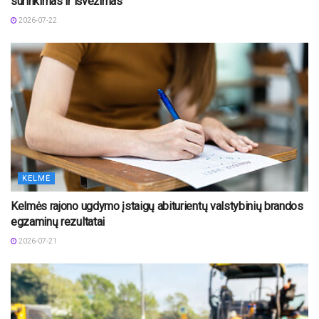
surinkimas ir išvežimas
2026-07-22
KELMĖ
Kelmės rajono ugdymo įstaigų abiturientų valstybinių brandos
egzaminų rezultatai
2026-07-21