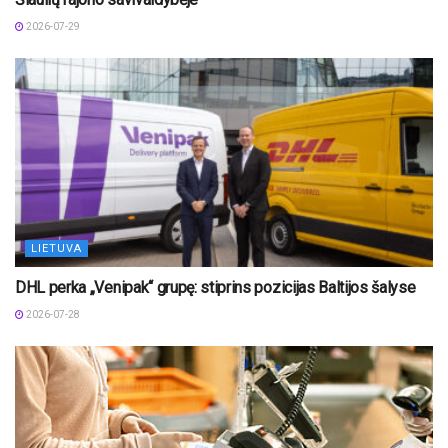
2026-07-29
LIETUVA
DHL perka „Venipak“ grupę: stiprins pozicijas Baltijos šalyse
2026-07-28