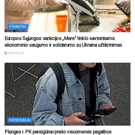
FINANSAI
Europos Sąjungos sankcijos „Mere“ tinklo savininkams:
ekonominio saugumo ir solidarumo su Ukraina užtikrinimas
2026-07-25
KRIMINALAI
Plungės r. PK pareigūnai prašo visuomenės pagalbos