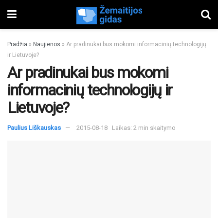
Pradžia
»
Naujienos
»
Ar pradinukai bus mokomi informacinių technologijų
ir Lietuvoje?
Ar pradinukai bus mokomi
informacinių technologijų ir
Lietuvoje?
Paulius Liškauskas
2015-08-18
Laikas: 2 min skaitymo