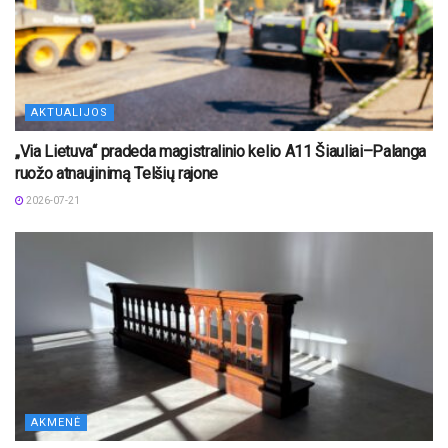
AKTUALIJOS
„Via Lietuva“ pradeda magistralinio kelio A11 Šiauliai–Palanga
ruožo atnaujinimą Telšių rajone
2026-07-21
AKMENĖ