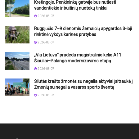
Kretingoje, Penkininkų gatvėje bus nutiesti
vandentiekio ir buitinių nuotekų tinklai
2026-08-07
Rugpjūčio 7–9 dienomis Žemaičių apygardos 3-ioji
rinktinė vykdys karines pratybas
2026-08-07
„Via Lietuva“ pradeda magistralinio kelio A11
Šiauliai–Palanga modernizavimo etapą
2026-08-07
Šilutės krašto žmonės su negalia aktyviai įsitraukė į
Žmonių su negalia vasaros sporto šventę
2026-08-07