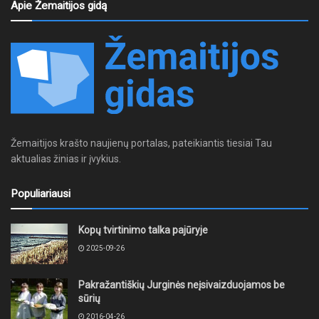
Apie Žemaitijos gidą
Žemaitijos krašto naujienų portalas, pateikiantis tiesiai Tau
aktualias žinias ir įvykius.
Populiariausi
Kopų tvirtinimo talka pajūryje
2025-09-26
Pakražantiškių Jurginės neįsivaizduojamos be
sūrių
2016-04-26