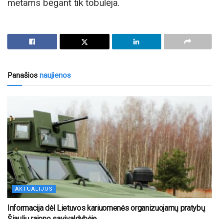
metams bėgant tik tobulėja.
Panašios
naujienos
AKTUALIJOS
Informacija dėl Lietuvos kariuomenės organizuojamų pratybų
Šiaulių rajono savivaldybėje