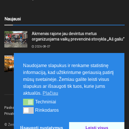
Naujausi
Akmenės rajone jau devintus metus
organizuojama vaikų prevencinė stovykla „Aš galiu“
2026-08-07
Telšių rajone projektas – skatinti pradedančiųjų
smulkiojo ir vidutinio verslo subjektų kūrimąsi
Naudojame slapukus ir renkame statistinę
2026-08-07
informaciją, kad užtikrintume geriausią patirtį
mūsų svetainėje. Žemiau galite leisti visus
slapukus ar išsaugoti tik tuos, kurie jums
aktualūs.
Plačiau
Techniniai
Techniniai
Paskelbk naujieną
Rašyti redakcijai
Reklama
Rinkodaros
Rinkodaros
Privatumo politika
Susisiekite
© Žemaitijos gidas.
Išsaugoti nustatymus
Leisti visus