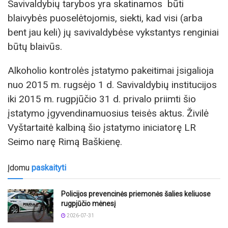
Savivaldybių tarybos yra skatinamos būti
blaivybės puoselėtojomis, siekti, kad visi (arba
bent jau keli) jų savivaldybėse vykstantys renginiai
būtų blaivūs.
Alkoholio kontrolės įstatymo pakeitimai įsigalioja
nuo 2015 m. rugsėjo 1 d. Savivaldybių institucijos
iki 2015 m. rugpjūčio 31 d. privalo priimti šio
įstatymo įgyvendinamuosius teisės aktus. Živilė
Vyštartaitė kalbiną šio įstatymo iniciatorę LR
Seimo narę Rimą Baškienę.
Įdomu
paskaityti
Policijos prevencinės priemonės šalies keliuose
rugpjūčio mėnesį
2026-07-31