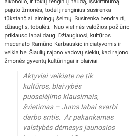
alkoholio, ir tokių renginių naudą, išskirtinumą
pajuto žmonės, todėl į renginius susirenka
tūkstančiai laimingų šeimų. Susirenka bendrauti,
džiaugtis, tobulėti. Nuo vietinės valdžios požiūrio
priklauso labai daug. Džiaugiuosi, kultūros
mecenato Ramūno Karbauskio iniciatyvomis ir
veikla bei Šiaulių rajono vadovų siekiu, kad rajono
žmonės gyventų kultūringai ir blaiviai.
Aktyviai veikiate ne tik
kultūros, blaivybės
puoselėjimo klausimais,
švietimas – Jums labai svarbi
darbo sritis. Ar pakankamas
valstybės dėmesys jaunosios