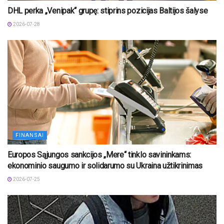
DHL perka „Venipak“ grupę: stiprins pozicijas Baltijos šalyse
2026-07-28
FINANSAI
Europos Sąjungos sankcijos „Mere“ tinklo savininkams:
ekonominio saugumo ir solidarumo su Ukraina užtikrinimas
2026-07-25