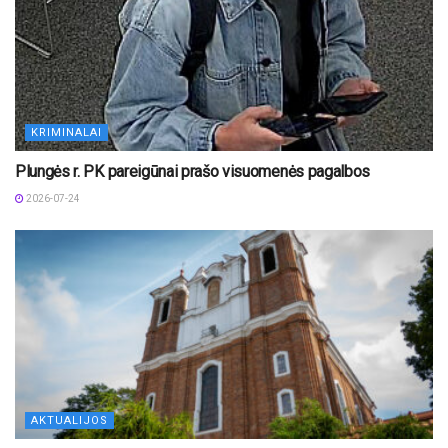
KRIMINALAI
Plungės r. PK pareigūnai prašo visuomenės pagalbos
2026-07-24
AKTUALIJOS