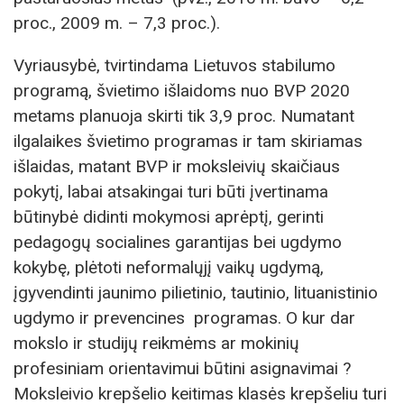
proc., 2009 m. – 7,3 proc.).
Vyriausybė, tvirtindama Lietuvos stabilumo
programą, švietimo išlaidoms nuo BVP 2020
metams planuoja skirti tik 3,9 proc. Numatant
ilgalaikes švietimo programas ir tam skiriamas
išlaidas, matant BVP ir moksleivių skaičiaus
pokytį, labai atsakingai turi būti įvertinama
būtinybė didinti mokymosi aprėptį, gerinti
pedagogų socialines garantijas bei ugdymo
kokybę, plėtoti neformalųjį vaikų ugdymą,
įgyvendinti jaunimo pilietinio, tautinio, lituanistinio
ugdymo ir prevencines programas. O kur dar
mokslo ir studijų reikmėms ar mokinių
profesiniam orientavimui būtini asignavimai ?
Moksleivio krepšelio keitimas klasės krepšeliu turi