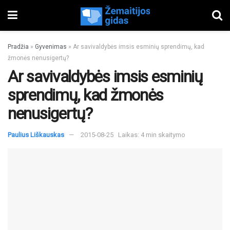
Pradžia
»
Gyvenimas
»
Ar savivaldybės imsis esminių sprendimų, kad
žmonės nenusigertų?
Ar savivaldybės imsis esminių
sprendimų, kad žmonės
nenusigertų?
Paulius Liškauskas
2015-08-25
Laikas: 4 min skaitymo