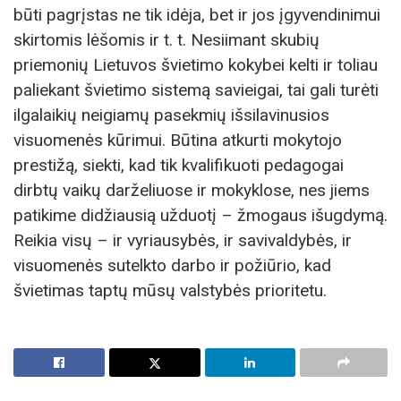
būti pagrįstas ne tik idėja, bet ir jos įgyvendinimui
skirtomis lėšomis ir t. t. Nesiimant skubių
priemonių Lietuvos švietimo kokybei kelti ir toliau
paliekant švietimo sistemą savieigai, tai gali turėti
ilgalaikių neigiamų pasekmių išsilavinusios
visuomenės kūrimui. Būtina atkurti mokytojo
prestižą, siekti, kad tik kvalifikuoti pedagogai
dirbtų vaikų darželiuose ir mokyklose, nes jiems
patikime didžiausią užduotį – žmogaus išugdymą.
Reikia visų – ir vyriausybės, ir savivaldybės, ir
visuomenės sutelkto darbo ir požiūrio, kad
švietimas taptų mūsų valstybės prioritetu.