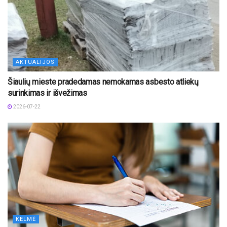
AKTUALIJOS
Šiaulių mieste pradedamas nemokamas asbesto atliekų
surinkimas ir išvežimas
2026-07-22
KELMĖ