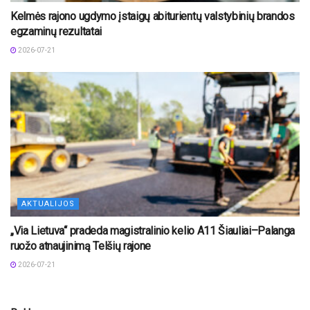
Kelmės rajono ugdymo įstaigų abiturientų valstybinių brandos
egzaminų rezultatai
2026-07-21
AKTUALIJOS
„Via Lietuva“ pradeda magistralinio kelio A11 Šiauliai–Palanga
ruožo atnaujinimą Telšių rajone
2026-07-21