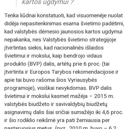
kartos ugdymui ?
Tenka liūdnai konstatuoti, kad visuomenėje nuolat
didėja nepasitenkinimas esama švietimo padėtimi,
kad valstybės dėmesio jaunosios kartos ugdymui
nepakanka, nes Valstybės švietimo strategijoje
įtvirtintas siekis, kad nacionalinės išlaidos
švietimui ir mokslui, kaip bendrojo vidaus
produkto (BVP) dalis, artėtų prie 6 proc. (tai
įtvirtinta ir Europos Tarybos rekomendacijose ir
apie tai buvo rašoma šios Vyriausybės
programoje), visiškai nevykdomas. BVP dalis
švietimui ir mokslui kasmet mažėja – 2015 m.
valstybės biudžeto ir savivaldybių biudžetų
asignavimų dalis šiai sričiai sumažėjo iki 4,6 proc.
ir šio rodiklio reikšmė yra pati žemiausia per
pastaruosius metus (pvz., 2010 m. buvo – 6,2