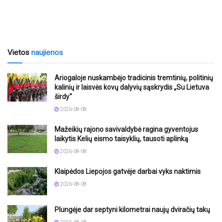
Vietos
naujienos
Ariogaloje nuskambėjo tradicinis tremtinių, politinių
kalinių ir laisvės kovų dalyvių sąskrydis „Su Lietuva
širdy“
2026-08-08
Mažeikių rajono savivaldybė ragina gyventojus
laikytis Kelių eismo taisyklių, tausoti aplinką
2026-08-08
Klaipėdos Liepojos gatvėje darbai vyks naktimis
2026-08-08
Plungėje dar septyni kilometrai naujų dviračių takų