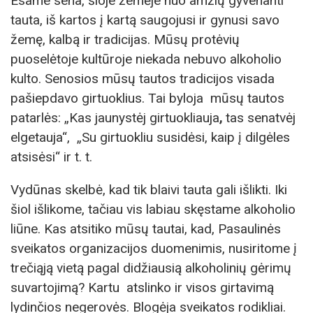
Esame sena, šioje žemėje nuo amžių gyvenanti
tauta, iš kartos į kartą saugojusi ir gynusi savo
žemę, kalbą ir tradicijas. Mūsų protėvių
puoselėtoje kultūroje niekada nebuvo alkoholio
kulto. Senosios mūsų tautos tradicijos visada
pašiepdavo girtuoklius. Tai byloja mūsų tautos
patarlės: „Kas jaunystėj girtuokliauja
,
tas senatvėj
elgetauja“, „Su girtuokliu susidėsi, kaip į dilgėles
atsisėsi“ ir t. t.
Vydūnas skelbė, kad tik blaivi tauta gali išlikti. Iki
šiol išlikome, tačiau vis labiau skęstame alkoholio
liūne. Kas atsitiko mūsų tautai, kad, Pasaulinės
sveikatos organizacijos duomenimis, nusiritome į
trečiąją vietą pagal didžiausią alkoholinių gėrimų
suvartojimą? Kartu atslinko ir visos girtavimą
lydinčios negerovės. Blogėja sveikatos rodikliai.