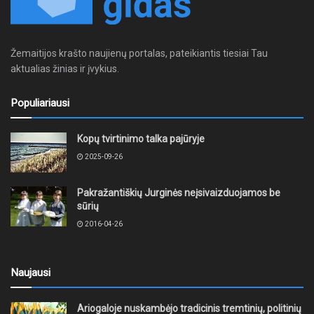
Žemaitijos krašto naujienų portalas, pateikiantis tiesiai Tau
aktualias žinias ir įvykius.
Populiariausi
Kopų tvirtinimo talka pajūryje
2025-09-26
Pakražantiškių Jurginės neįsivaizduojamos be
sūrių
2016-04-26
Naujausi
Ariogaloje nuskambėjo tradicinis tremtinių, politinių