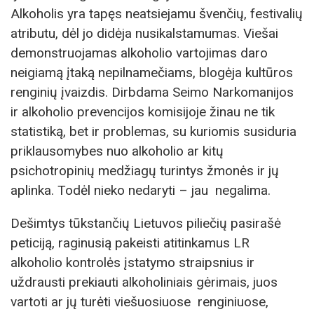
Alkoholis yra tapęs neatsiejamu švenčių, festivalių
atributu, dėl jo didėja nusikalstamumas. Viešai
demonstruojamas alkoholio vartojimas daro
neigiamą įtaką nepilnamečiams, blogėja kultūros
renginių įvaizdis. Dirbdama Seimo Narkomanijos
ir alkoholio prevencijos komisijoje žinau ne tik
statistiką, bet ir problemas, su kuriomis susiduria
priklausomybes nuo alkoholio ar kitų
psichotropinių medžiagų turintys žmonės ir jų
aplinka. Todėl nieko nedaryti – jau negalima.
Dešimtys tūkstančių Lietuvos piliečių pasirašė
peticiją, raginusią pakeisti atitinkamus LR
alkoholio kontrolės įstatymo straipsnius ir
uždrausti prekiauti alkoholiniais gėrimais, juos
vartoti ar jų turėti viešuosiuose renginiuose,