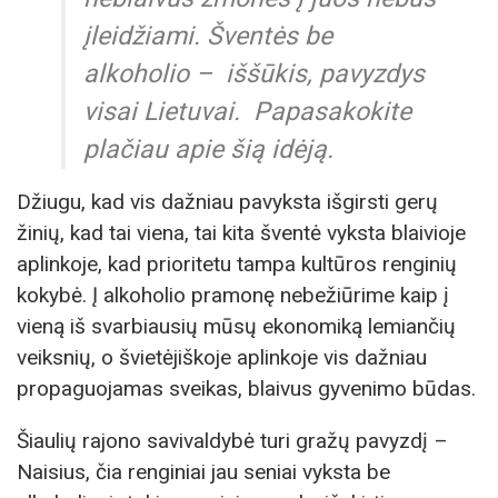
įleidžiami. Šventės be
alkoholio – iššūkis, pavyzdys
visai Lietuvai. Papasakokite
plačiau apie šią idėją.
Džiugu, kad vis dažniau pavyksta išgirsti gerų
žinių, kad tai viena, tai kita šventė vyksta blaivioje
aplinkoje, kad prioritetu tampa kultūros renginių
kokybė. Į alkoholio pramonę nebežiūrime kaip į
vieną iš svarbiausių mūsų ekonomiką lemiančių
veiksnių, o švietėjiškoje aplinkoje vis dažniau
propaguojamas sveikas, blaivus gyvenimo būdas.
Šiaulių rajono savivaldybė turi gražų pavyzdį –
Naisius, čia renginiai jau seniai vyksta be