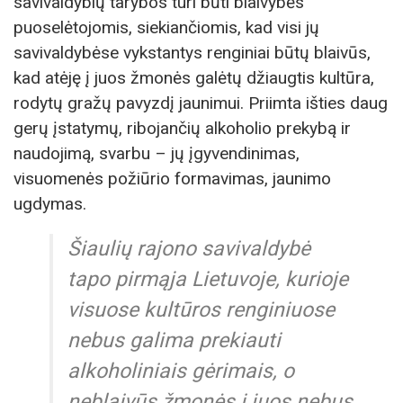
savivaldybių tarybos turi būti blaivybės
puoselėtojomis, siekiančiomis, kad visi jų
savivaldybėse vykstantys renginiai būtų blaivūs,
kad atėję į juos žmonės galėtų džiaugtis kultūra,
rodytų gražų pavyzdį jaunimui. Priimta išties daug
gerų įstatymų, ribojančių alkoholio prekybą ir
naudojimą, svarbu – jų įgyvendinimas,
visuomenės požiūrio formavimas, jaunimo
ugdymas.
Šiaulių rajono savivaldybė
tapo pirmąja Lietuvoje, kurioje
visuose kultūros renginiuose
nebus galima prekiauti
alkoholiniais gėrimais, o
neblaivūs žmonės į juos nebus