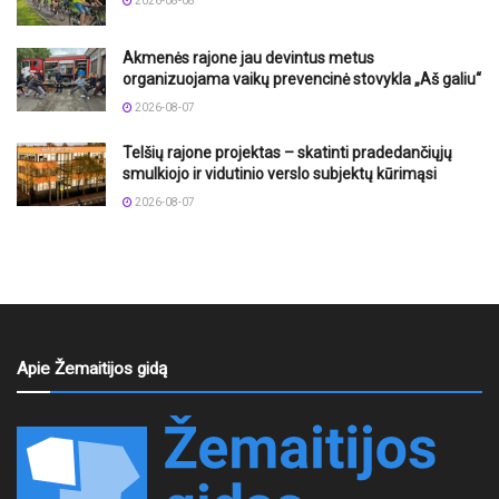
2026-08-08
Akmenės rajone jau devintus metus
organizuojama vaikų prevencinė stovykla „Aš galiu“
2026-08-07
Telšių rajone projektas – skatinti pradedančiųjų
smulkiojo ir vidutinio verslo subjektų kūrimąsi
2026-08-07
Apie Žemaitijos gidą