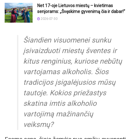
Net 17-oje Lietuvos miestų – kvietimas
senjorams: „Švęskime gyvenimą čia ir dabar!“
2026-07-30
Šiandien visuomenei sunku
įsivaizduoti miestų šventes ir
kitus renginius, kuriose nebūtų
vartojamas alkoholis. Šios
tradicijos įsigalėjusios mūsų
tautoje. Kokios priežastys
skatina imtis alkoholio
vartojimą mažinančių
veiksmų?