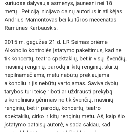
kuriuose dalyvauja asmenys, jaunesni nei 18
metų. Peticiją inicijavo dainų autorius ir atlikėjas
Andrius Mamontovas bei kultūros mecenatas
Ramūnas Karbauskis.
2015 m. gegužės 21 d. LR Seimas priėmė
Alkoholio kontrolės įstatymo pakeitimus, kad ne
tik koncertų, teatro spektaklių, bet ir visų
švenčių,
masinių renginių, parodų ir kitų renginių, skirtų
nepilnamečiams, metu nebūtų prekiaujama
alkoholiu ir jis nebūtų vartojamas. Savivaldybių
tarybos turi teisę riboti ar uždrausti prekybą
alkoholiniais gėrimais ne tik švenčių
,
masinių
renginių
,
bet ir parodų, koncertų, teatro
spektaklių, cirko ir kitų renginių metu. Aš, kaip šio
įstatymo pataisų autorė, visada sakiau, kad