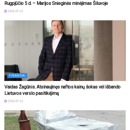
Rugpjūčio 5 d. – Marijos Snieginės minėjimas Šiluvoje
2026-07-22
FINANSAI
Vaidas Žagūnis. Atsinaujinęs naftos kainų šokas vėl išbando
Lietuvos verslo pasitikėjimą
2026-07-22