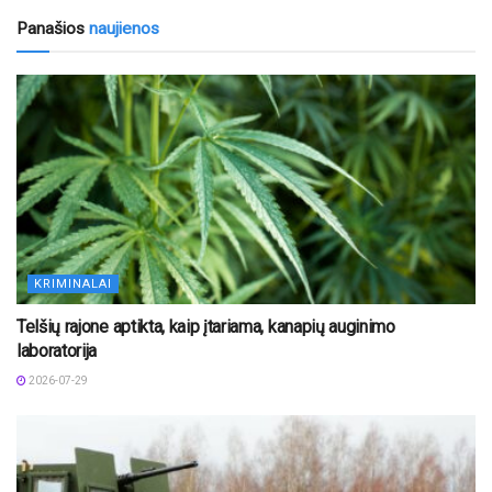
Panašios
naujienos
KRIMINALAI
Telšių rajone aptikta, kaip įtariama, kanapių auginimo
laboratorija
2026-07-29