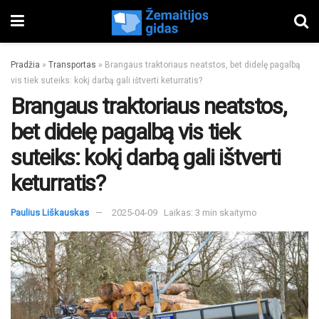
Pradžia
»
Transportas
»
Brangaus traktoriaus neatstos, bet didelę pagalbą
vis tiek suteiks: kokį darbą gali ištverti keturratis?
Brangaus traktoriaus neatstos,
bet didelę pagalbą vis tiek
suteiks: kokį darbą gali ištverti
keturratis?
Paulius Liškauskas
2025-04-09
Laikas: 3 min skaitymo