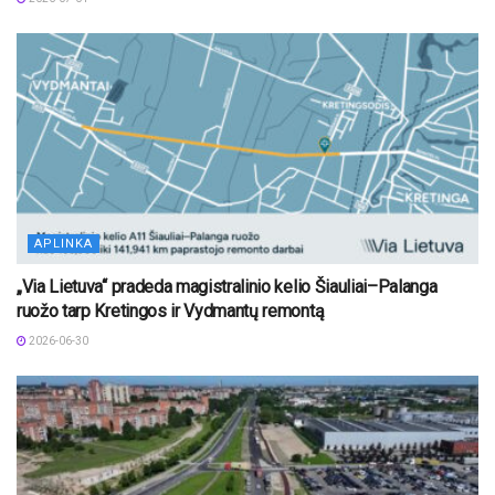
APLINKA
„Via Lietuva“ pradeda magistralinio kelio Šiauliai–Palanga
ruožo tarp Kretingos ir Vydmantų remontą
2026-06-30