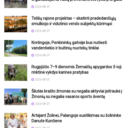
2026-08-07
Telšių rajone projektas – skatinti pradedančiųjų
smulkiojo ir vidutinio verslo subjektų kūrimąsi
2026-08-07
Kretingoje, Penkininkų gatvėje bus nutiesti
vandentiekio ir buitinių nuotekų tinklai
2026-08-07
Rugpjūčio 7–9 dienomis Žemaičių apygardos 3-ioji
rinktinė vykdys karines pratybas
2026-08-07
Šilutės krašto žmonės su negalia aktyviai įsitraukė į
Žmonių su negalia vasaros sporto šventę
2026-08-07
Artėjant Žolinei, Palangoje susitikimas su žolininke
Danute Kunčiene