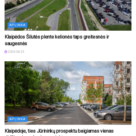
APLINKA
Klaipėdos Šilutės plente kelionės taps greitesnės ir
saugesnės
2026-06-23
APLINKA
Klaipėdoje, ties Jūrininkų prospektu baigiamas vienas