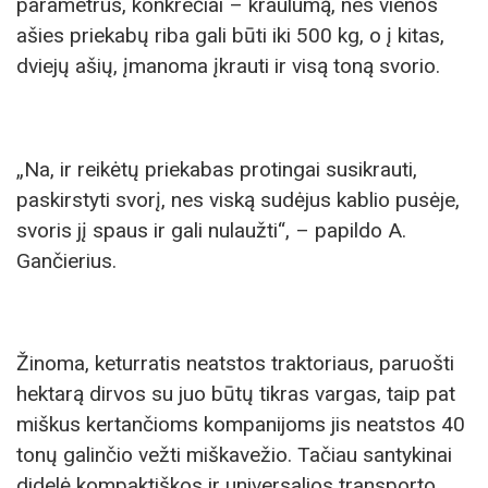
parametrus, konkrečiai – kraulumą, nes vienos
ašies priekabų riba gali būti iki 500 kg, o į kitas,
dviejų ašių, įmanoma įkrauti ir visą toną svorio.
„Na, ir reikėtų priekabas protingai susikrauti,
paskirstyti svorį, nes viską sudėjus kablio pusėje,
svoris jį spaus ir gali nulaužti“, – papildo A.
Gančierius.
Žinoma, keturratis neatstos traktoriaus, paruošti
hektarą dirvos su juo būtų tikras vargas, taip pat
miškus kertančioms kompanijoms jis neatstos 40
tonų galinčio vežti miškavežio. Tačiau santykinai
didelė kompaktiškos ir universalios transporto