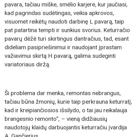
pavara, tačiau miške, smėlio karjere, kur jaučiasi,
kad pagrindas sudėtingas, veikia apkrovos,
visuomet reikėtų naudoti darbinę L pavarą, taip
pat patartina tempti ir sunkius svorius. Keturračio
pavarų dėžė turi skirtingus dantračius, tad, esant
dideliam pasipriešinimui ir naudojant įprastam
važiavimui skirtą H pavarą, galima sudeginti
variatoriaus diržą.
Ši problema dar menka, remontas nebrangus,
tačiau būna žmonių, kurie taip perkrauna keturratį,
kad ir kreipiančiosios išsilydo, o tai jau reikalauja
brangesnio remonto“, – vieną didžiausių
naudotojų klaidų darbuojantis keturračiu įvardija
A. Gančierius.