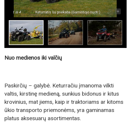
-
+
1
Iš 4
Keturratis su priekaba (Gamintojo nuotr.)
Nuo medienos iki valčių
Paskirčių – galybė. Keturračiu įmanoma vilkti
valtis, kirstinę medieną, sunkius bidonus ir kitus
krovinius, mat jiems, kaip ir traktoriams ar kitoms
ūkio transporto priemonėms, yra gaminamas
platus aksesuarų asortimentas.