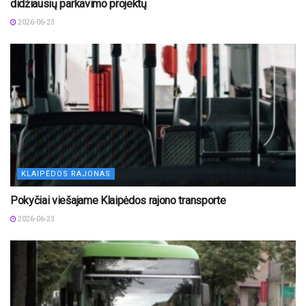
didžiausių parkavimo projektų
2026-06-23
KLAIPĖDOS RAJONAS
Pokyčiai viešajame Klaipėdos rajono transporte
2026-06-23