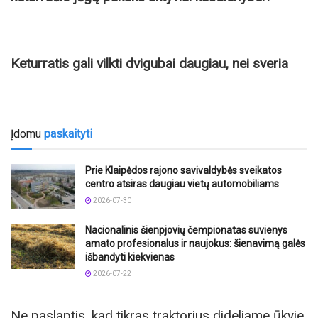
Keturratis gali vilkti dvigubai daugiau, nei sveria
Įdomu
paskaityti
Prie Klaipėdos rajono savivaldybės sveikatos
centro atsiras daugiau vietų automobiliams
2026-07-30
Nacionalinis šienpjovių čempionatas suvienys
amato profesionalus ir naujokus: šienavimą galės
išbandyti kiekvienas
2026-07-22
Ne paslaptis, kad tikras traktorius dideliame ūkyje