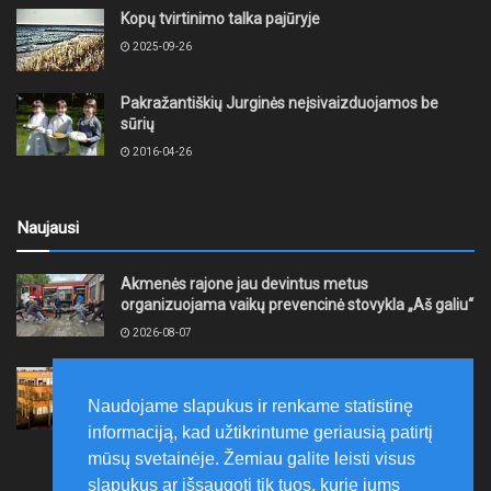
Kopų tvirtinimo talka pajūryje
2025-09-26
Pakražantiškių Jurginės neįsivaizduojamos be
sūrių
2016-04-26
Naujausi
Akmenės rajone jau devintus metus
organizuojama vaikų prevencinė stovykla „Aš galiu“
2026-08-07
Telšių rajone projektas – skatinti pradedančiųjų
smulkiojo ir vidutinio verslo subjektų kūrimąsi
Naudojame slapukus ir renkame statistinę
2026-08-07
informaciją, kad užtikrintume geriausią patirtį
mūsų svetainėje. Žemiau galite leisti visus
slapukus ar išsaugoti tik tuos, kurie jums