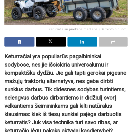
Keturratis su priekaba medienai (Gamintojo nuotr.)
Keturračiai yra populiarūs pagalbininkai
sodybose, nes jie išsiskiria universalumu ir
kompaktišku dydžiu. Jie gali tapti gerokai pigesne
mažųjų traktorių alternatyva, nes geba dirbti
sunkius darbus. Tik didesnes sodybas turintiems,
nelengvus darbus dirbantiems ir didžiulį svorį
velkantiems šeimininkams gali kilti natūralus
klausimas: kiek iš tiesų sunkiai pajėgs darbuotis
keturratis? Juk visa technika turi savo ribas, ar
keturračio jėgų pakaks aktyviai kasdienybei?