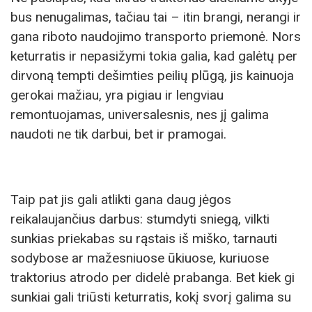
bus nenugalimas, tačiau tai – itin brangi, nerangi ir
gana riboto naudojimo transporto priemonė. Nors
keturratis ir nepasižymi tokia galia, kad galėtų per
dirvoną tempti dešimties peilių plūgą, jis kainuoja
gerokai mažiau, yra pigiau ir lengviau
remontuojamas, universalesnis, nes jį galima
naudoti ne tik darbui, bet ir pramogai.
Taip pat jis gali atlikti gana daug jėgos
reikalaujančius darbus: stumdyti sniegą, vilkti
sunkias priekabas su rąstais iš miško, tarnauti
sodybose ar mažesniuose ūkiuose, kuriuose
traktorius atrodo per didelė prabanga. Bet kiek gi
sunkiai gali triūsti keturratis, kokį svorį galima su