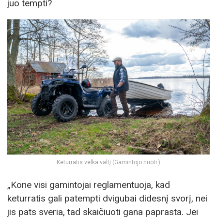
juo tempti?
Keturratis velka valtį (Gamintojo nuotr.)
„Kone visi gamintojai reglamentuoja, kad
keturratis gali patempti dvigubai didesnį svorį, nei
jis pats sveria, tad skaičiuoti gana paprasta. Jei