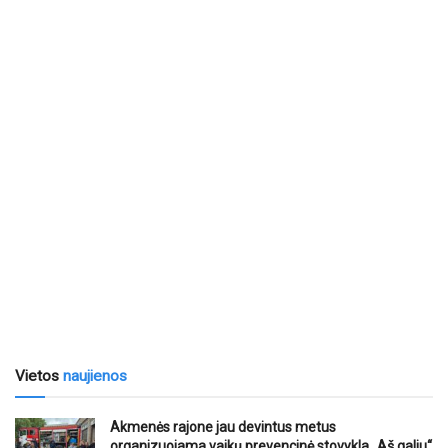
Vietos
naujienos
Akmenės rajone jau devintus metus
organizuojama vaikų prevencinė stovykla „Aš galiu“