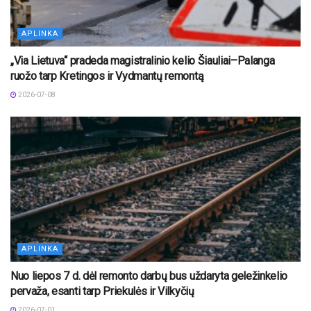
APLINKA
„Via Lietuva“ pradeda magistralinio kelio Šiauliai–Palanga
ruožo tarp Kretingos ir Vydmantų remontą
2026-07-08
APLINKA
Nuo liepos 7 d. dėl remonto darbų bus uždaryta geležinkelio
pervaža, esanti tarp Priekulės ir Vilkyčių
2026-07-01