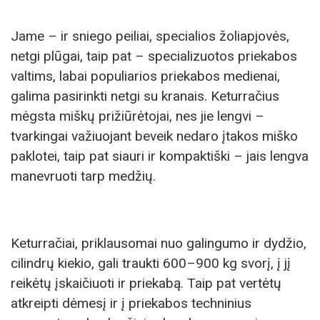
Jame – ir sniego peiliai, specialios žoliapjovės,
netgi plūgai, taip pat – specializuotos priekabos
valtims, labai populiarios priekabos medienai,
galima pasirinkti netgi su kranais. Keturračius
mėgsta miškų prižiūrėtojai, nes jie lengvi –
tvarkingai važiuojant beveik nedaro įtakos miško
paklotei, taip pat siauri ir kompaktiški – jais lengva
manevruoti tarp medžių.
Keturračiai, priklausomai nuo galingumo ir dydžio,
cilindrų kiekio, gali traukti 600–900 kg svorį, į jį
reikėtų įskaičiuoti ir priekabą. Taip pat vertėtų
atkreipti dėmesį ir į priekabos techninius