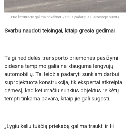
Prie keturračio galima prikabinti įvairius padargus (Gamintojo nuotr.)
Svarbu naudoti teisingai, kitaip gresia gedimai
Taigi nedidelės transporto priemonės pasižymi
didesne tempimo galia nei dauguma lengvųjų
automobilių. Tai leidžia padaryti sunkiam darbui
suprojektuota konstrukcija, tik ekspertai atkreipia
dėmesį, kad keturračiu sunkius objektus reikėtų
tempti tinkama pavara, kitaip jie gali sugesti.
„Lygiu keliu tuščią priekabą galima traukti ir H