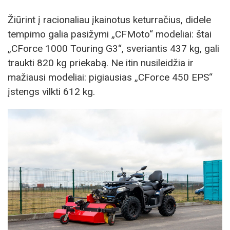
Žiūrint į racionaliau įkainotus keturračius, didele
tempimo galia pasižymi „CFMoto“ modeliai: štai
„CForce 1000 Touring G3“, sveriantis 437 kg, gali
traukti 820 kg priekabą. Ne itin nusileidžia ir
mažiausi modeliai: pigiausias „CForce 450 EPS“
įstengs vilkti 612 kg.