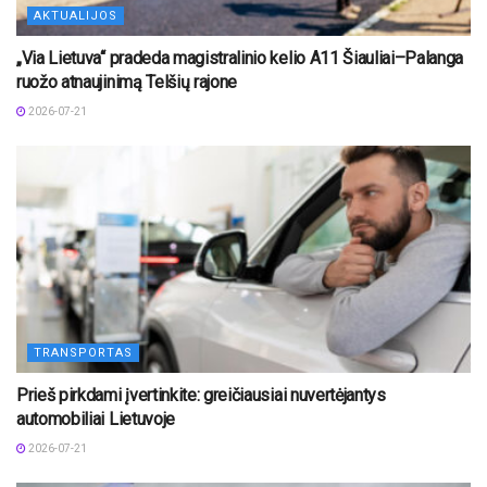
AKTUALIJOS
„Via Lietuva“ pradeda magistralinio kelio A11 Šiauliai–Palanga
ruožo atnaujinimą Telšių rajone
2026-07-21
TRANSPORTAS
Prieš pirkdami įvertinkite: greičiausiai nuvertėjantys
automobiliai Lietuvoje
2026-07-21