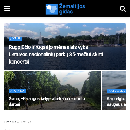
ĮDOMU
Rugpjūčio ir rugsėjo mėnesiais vyks
Lietuvos nacionalinių parkų 35-mečiui skirti
koncertai
APLINKA
AKTUALIJOS
Šiaulių–Palangos kelyje atliekami remonto
Kaip elgtis 
darbai
saugaus elge
Pradžia
»
Lietuva