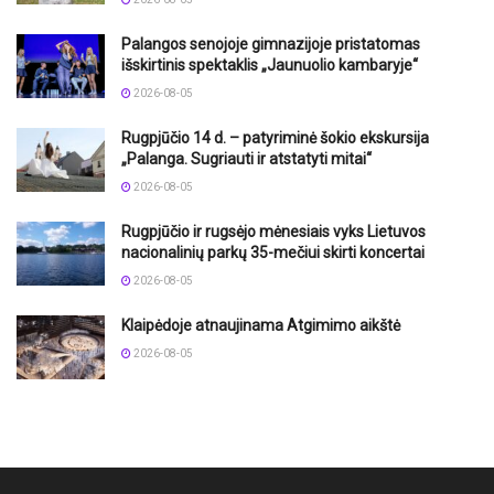
Palangos senojoje gimnazijoje pristatomas
išskirtinis spektaklis „Jaunuolio kambaryje“
2026-08-05
Rugpjūčio 14 d. – patyriminė šokio ekskursija
„Palanga. Sugriauti ir atstatyti mitai“
2026-08-05
Rugpjūčio ir rugsėjo mėnesiais vyks Lietuvos
nacionalinių parkų 35-mečiui skirti koncertai
2026-08-05
Klaipėdoje atnaujinama Atgimimo aikštė
2026-08-05