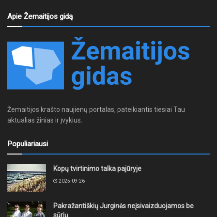
Apie Žemaitijos gidą
Žemaitijos krašto naujienų portalas, pateikiantis tiesiai Tau
aktualias žinias ir įvykius.
Populiariausi
Kopų tvirtinimo talka pajūryje
2025-09-26
Pakražantiškių Jurginės neįsivaizduojamos be
sūrių