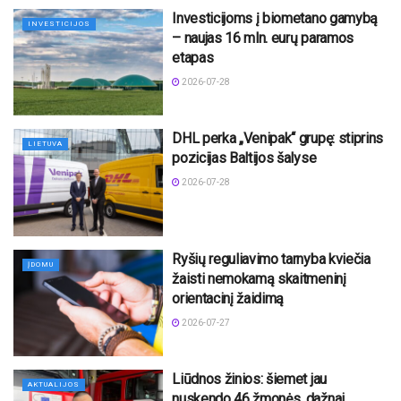
Investicijoms į biometano gamybą
INVESTICIJOS
– naujas 16 mln. eurų paramos
etapas
2026-07-28
DHL perka „Venipak“ grupę: stiprins
LIETUVA
pozicijas Baltijos šalyse
2026-07-28
Ryšių reguliavimo tarnyba kviečia
ĮDOMU
žaisti nemokamą skaitmeninį
orientacinį žaidimą
2026-07-27
Liūdnos žinios: šiemet jau
AKTUALIJOS
nuskendo 46 žmonės, dažnai