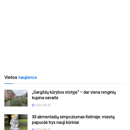
Vietos
naujienos
„Gargždų kūrybos stotyje“ – dar viena renginių
kupina savaitė
2026-08-05
XII akmentašių simpoziumas Kelmėje: miestą
papuošė trys nauji kūriniai
2026-08-05