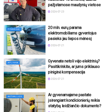
pažįstamose maudynių vietose
2026-07-23
20 mln. eurų parama
FINANSAI
elektromobiliams gyventojus
pasieks jau liepos mėnesį
2026-07-21
Gyvenate netoli vėjo elektrinių?
APLINKA
Pasitikrinkite, ar jums priklauso
piniginė kompensacija
2026-07-21
Ar gyvenamajame pastate
AKTUALIJOS
įsirengiant kondicionierių reikia
statybą leidžiančio dokumento?