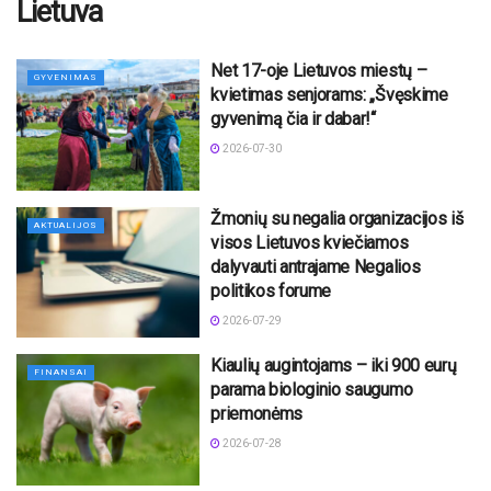
Lietuva
Net 17-oje Lietuvos miestų –
GYVENIMAS
kvietimas senjorams: „Švęskime
gyvenimą čia ir dabar!“
2026-07-30
Žmonių su negalia organizacijos iš
AKTUALIJOS
visos Lietuvos kviečiamos
dalyvauti antrajame Negalios
politikos forume
2026-07-29
Kiaulių augintojams – iki 900 eurų
FINANSAI
parama biologinio saugumo
priemonėms
2026-07-28