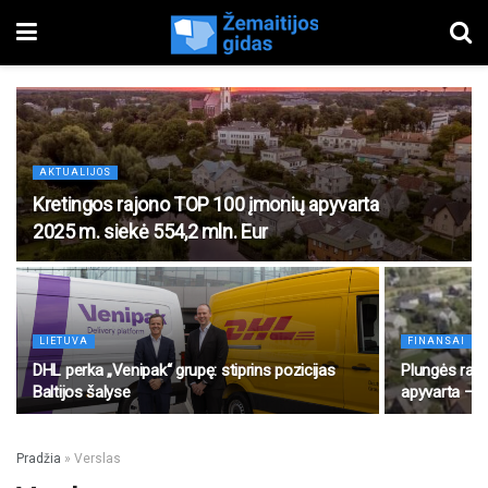
AKTUALIJOS
Kretingos rajono TOP 100 įmonių apyvarta
2025 m. siekė 554,2 mln. Eur
LIETUVA
FINANSAI
DHL perka „Venipak“ grupę: stiprins pozicijas
Plungės raj
Baltijos šalyse
apyvarta – 9
Pradžia
»
Verslas