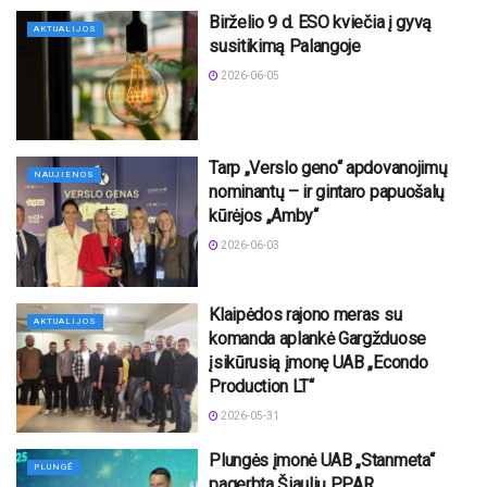
Birželio 9 d. ESO kviečia į gyvą
AKTUALIJOS
susitikimą Palangoje
2026-06-05
Tarp „Verslo geno“ apdovanojimų
NAUJIENOS
nominantų – ir gintaro papuošalų
kūrėjos „Amby“
2026-06-03
Klaipėdos rajono meras su
AKTUALIJOS
komanda aplankė Gargžduose
įsikūrusią įmonę UAB „Econdo
Production LT“
2026-05-31
Plungės įmonė UAB „Stanmeta“
PLUNGĖ
pagerbta Šiaulių PPAR