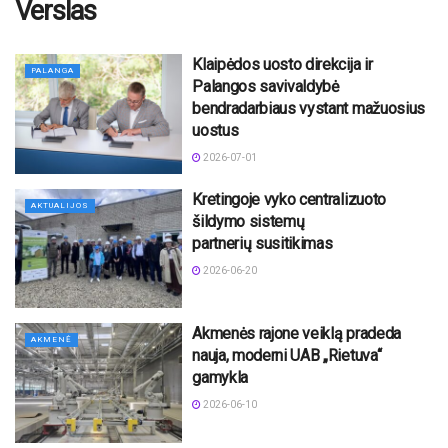
Verslas
Klaipėdos uosto direkcija ir
PALANGA
Palangos savivaldybė
bendradarbiaus vystant mažuosius
uostus
2026-07-01
Kretingoje vyko centralizuoto
AKTUALIJOS
šildymo sistemų
partnerių susitikimas
2026-06-20
Akmenės rajone veiklą pradeda
AKMENĖ
nauja, moderni UAB „Rietuva“
gamykla
2026-06-10