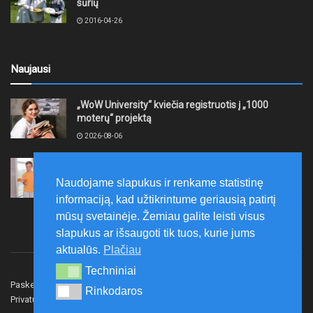
sūrių
2016-04-26
Naujausi
„WoW University“ kviečia registruotis į „1000
moterų“ projektą
2026-08-06
Tauragės rajono savivaldybė finansuos
neformaliojo mokinių sportinio ugdymo programas
Naudojame slapukus ir renkame statistinę
2026-08-06
informaciją, kad užtikrintume geriausią patirtį
mūsų svetainėje. Žemiau galite leisti visus
slapukus ar išsaugoti tik tuos, kurie jums
aktualūs.
Plačiau
Techniniai
Techniniai
Paskelbk naujieną
Rašyti redakcijai
Reklama
Rinkodaros
Rinkodaros
Privatumo politika
Susisiekite