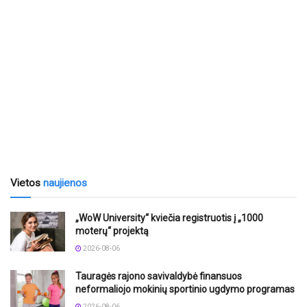
Vietos
naujienos
„WoW University“ kviečia registruotis į „1000
moterų“ projektą
2026-08-06
Tauragės rajono savivaldybė finansuos
neformaliojo mokinių sportinio ugdymo programas
2026-08-06