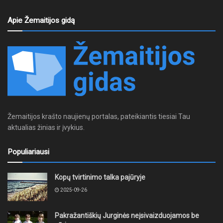
Apie Žemaitijos gidą
Žemaitijos krašto naujienų portalas, pateikiantis tiesiai Tau
aktualias žinias ir įvykius.
Populiariausi
Kopų tvirtinimo talka pajūryje
2025-09-26
Pakražantiškių Jurginės neįsivaizduojamos be