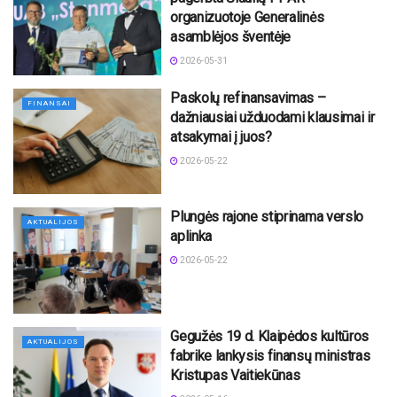
organizuotoje Generalinės
asamblėjos šventėje
2026-05-31
Paskolų refinansavimas –
FINANSAI
dažniausiai užduodami klausimai ir
atsakymai į juos?
2026-05-22
Plungės rajone stiprinama verslo
AKTUALIJOS
aplinka
2026-05-22
Gegužės 19 d. Klaipėdos kultūros
AKTUALIJOS
fabrike lankysis finansų ministras
Kristupas Vaitiekūnas