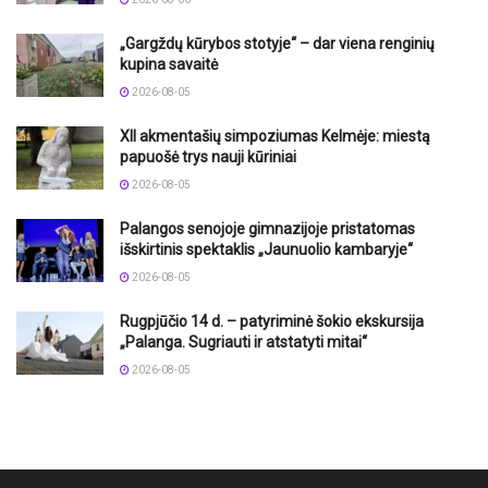
„Gargždų kūrybos stotyje“ – dar viena renginių
kupina savaitė
2026-08-05
XII akmentašių simpoziumas Kelmėje: miestą
papuošė trys nauji kūriniai
2026-08-05
Palangos senojoje gimnazijoje pristatomas
išskirtinis spektaklis „Jaunuolio kambaryje“
2026-08-05
Rugpjūčio 14 d. – patyriminė šokio ekskursija
„Palanga. Sugriauti ir atstatyti mitai“
2026-08-05