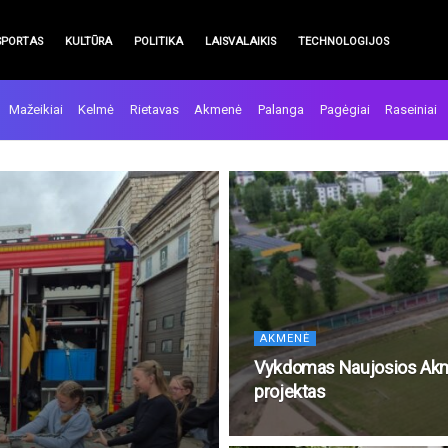
SPORTAS
KULTŪRA
POLITIKA
LAISVALAIKIS
TECHNOLOGIJOS
Mažeikiai
Kelmė
Rietavas
Akmenė
Palanga
Pagėgiai
Raseiniai
AKMENĖ
Vykdomas Naujosios Akm
projektas