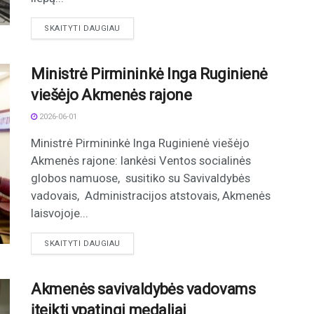
DETAILS
SKAITYTI DAUGIAU
Ministrė Pirmininkė Inga Ruginienė
viešėjo Akmenės rajone
2026-06-01
Ministrė Pirmininkė Inga Ruginienė viešėjo
Akmenės rajone: lankėsi Ventos socialinės
globos namuose, susitiko su Savivaldybės
vadovais, Administracijos atstovais, Akmenės
laisvojoje...
DETAILS
SKAITYTI DAUGIAU
Akmenės savivaldybės vadovams
įteikti ypatingi medaliai