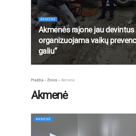
AKMENĖ
Akmenės rajone jau devintus
organizuojama vaikų prevenc
galiu“
Pradžia
»
Žinios
»
Akmenė
Akmenė
AKMENĖ