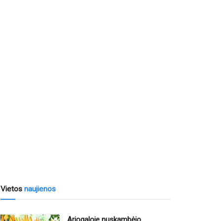
Vietos
naujienos
Ariogaloje nuskambėjo