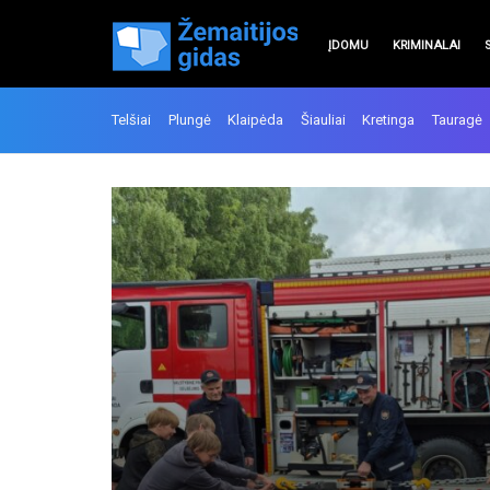
ĮDOMU
KRIMINALAI
Telšiai
Plungė
Klaipėda
Šiauliai
Kretinga
Tauragė