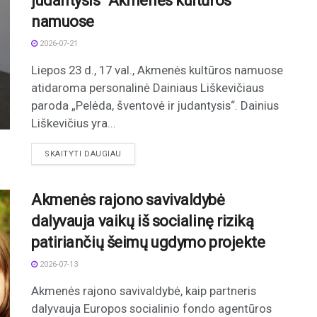
judantysis“ Akmenės kultūros
namuose
2026-07-21
Liepos 23 d., 17 val., Akmenės kultūros namuose
atidaroma personalinė Dainiaus Liškevičiaus
paroda „Pelėda, šventovė ir judantysis“. Dainius
Liškevičius yra...
DETAILS
SKAITYTI DAUGIAU
Akmenės rajono savivaldybė
dalyvauja vaikų iš socialinę riziką
patiriančių šeimų ugdymo projekte
2026-07-13
Akmenės rajono savivaldybė, kaip partneris
dalyvauja Europos socialinio fondo agentūros