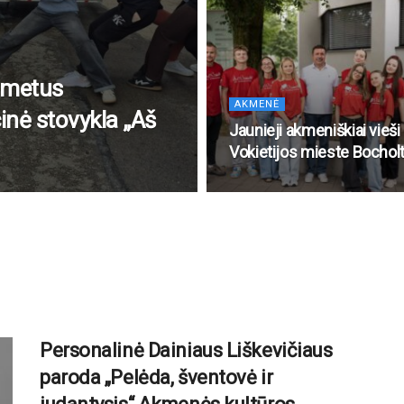
 metus
AKMENĖ
inė stovykla „Aš
Jaunieji akmeniškiai vieši
Vokietijos mieste Bochol
Personalinė Dainiaus Liškevičiaus
paroda „Pelėda, šventovė ir