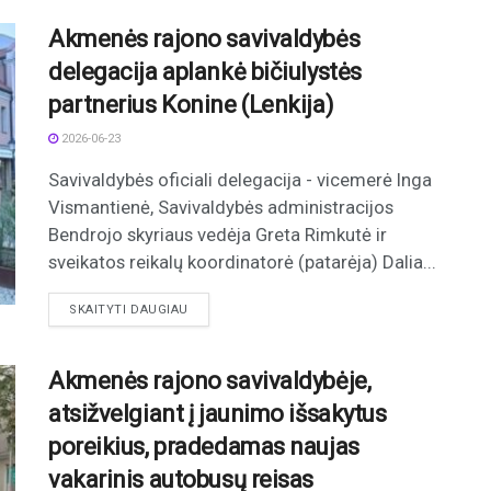
Akmenės rajono savivaldybės
delegacija aplankė bičiulystės
partnerius Konine (Lenkija)
2026-06-23
Savivaldybės oficiali delegacija - vicemerė Inga
Vismantienė, Savivaldybės administracijos
Bendrojo skyriaus vedėja Greta Rimkutė ir
sveikatos reikalų koordinatorė (patarėja) Dalia...
DETAILS
SKAITYTI DAUGIAU
Akmenės rajono savivaldybėje,
atsižvelgiant į jaunimo išsakytus
poreikius, pradedamas naujas
vakarinis autobusų reisas