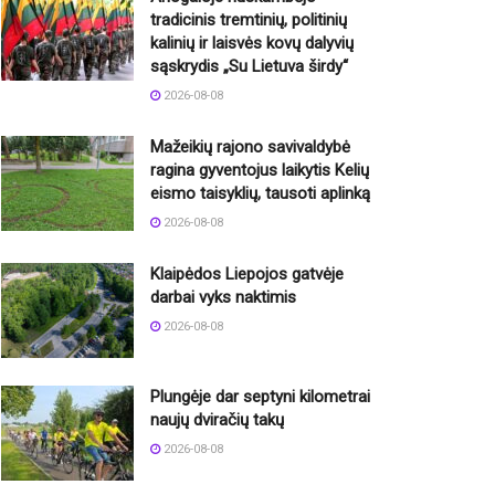
tradicinis tremtinių, politinių
kalinių ir laisvės kovų dalyvių
sąskrydis „Su Lietuva širdy“
2026-08-08
Mažeikių rajono savivaldybė
ragina gyventojus laikytis Kelių
eismo taisyklių, tausoti aplinką
2026-08-08
Klaipėdos Liepojos gatvėje
darbai vyks naktimis
2026-08-08
Plungėje dar septyni kilometrai
naujų dviračių takų
2026-08-08