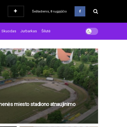
Šeštadienis, 8 rugpjūčio
Skuodas
Jurbarkas
Šilutė
enės miesto stadiono atnaujinimo