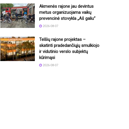
Akmenės rajone jau devintus
metus organizuojama vaikų
prevencinė stovykla „Aš galiu“
2026-08-07
Telšių rajone projektas –
skatinti pradedančiųjų smulkiojo
ir vidutinio verslo subjektų
kūrimąsi
2026-08-07