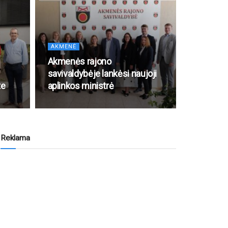
AKMENĖ
Akmenės rajono
savivaldybėje lankėsi naujoji
te
aplinkos ministrė
Reklama