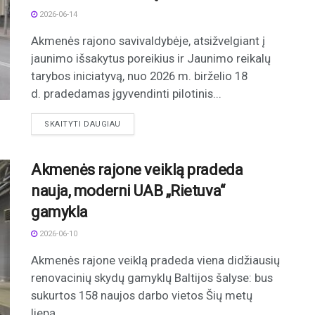
2026-06-14
Akmenės rajono savivaldybėje, atsižvelgiant į
jaunimo išsakytus poreikius ir Jaunimo reikalų
tarybos iniciatyvą, nuo 2026 m. birželio 18
d. pradedamas įgyvendinti pilotinis...
DETAILS
SKAITYTI DAUGIAU
Akmenės rajone veiklą pradeda
nauja, moderni UAB „Rietuva“
gamykla
2026-06-10
Akmenės rajone veiklą pradeda viena didžiausių
renovacinių skydų gamyklų Baltijos šalyse: bus
sukurtos 158 naujos darbo vietos Šių metų
liepą...