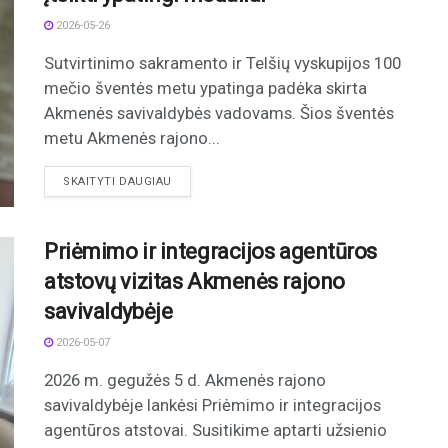
2026-05-26
Sutvirtinimo sakramento ir Telšių vyskupijos 100
mečio šventės metu ypatinga padėka skirta
Akmenės savivaldybės vadovams. Šios šventės
metu Akmenės rajono...
DETAILS
SKAITYTI DAUGIAU
Priėmimo ir integracijos agentūros
atstovų vizitas Akmenės rajono
savivaldybėje
2026-05-07
2026 m. gegužės 5 d. Akmenės rajono
savivaldybėje lankėsi Priėmimo ir integracijos
agentūros atstovai. Susitikime aptarti užsienio