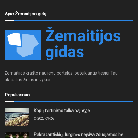
Apie Žemaitijos gidą
Žemaitijos krašto naujienų portalas, pateikiantis tiesiai Tau
aktualias žinias ir įvykius.
Populiariausi
Kopų tvirtinimo talka pajūryje
2025-09-26
Pakražantiškių Jurginės neįsivaizduojamos be