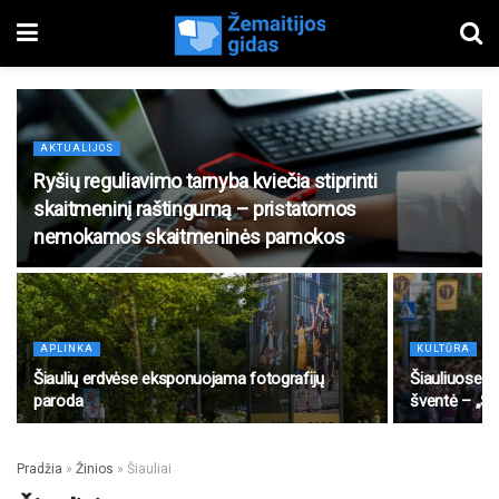
AKTUALIJOS
Ryšių reguliavimo tarnyba kviečia stiprinti
skaitmeninį raštingumą – pristatomos
nemokamos skaitmeninės pamokos
APLINKA
KULTŪRA
Šiaulių erdvėse eksponuojama fotografijų
Šiauliuose tr
paroda
šventė – „Ši
Pradžia
»
Žinios
»
Šiauliai