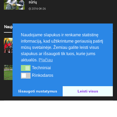
sūrių
2016-04-26
Naujausi
Naudojame slapukus ir renkame statistinę
Ariogaloje nuskambėjo tradicinis tremtinių, politinių
informaciją, kad užtikrintume geriausią patirtį
kalinių ir laisvės kovų dalyvių sąskrydis „Su Lietuva
mūsų svetainėje. Žemiau galite leisti visus
širdy“
slapukus ar išsaugoti tik tuos, kurie jums
2026-08-08
aktualūs.
Plačiau
Mažeikių rajono savivaldybė ragina gyventojus
Techniniai
Techniniai
laikytis Kelių eismo taisyklių, tausoti aplinką
Rinkodaros
Rinkodaros
2026-08-08
Išsaugoti nustatymus
Leisti visus
Paskelbk naujieną
Rašyti redakcijai
Reklama