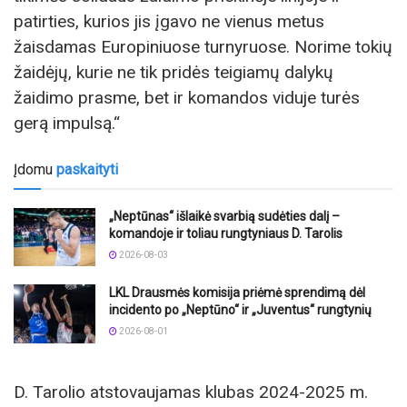
patirties, kurios jis įgavo ne vienus metus
žaisdamas Europiniuose turnyruose. Norime tokių
žaidėjų, kurie ne tik pridės teigiamų dalykų
žaidimo prasme, bet ir komandos viduje turės
gerą impulsą.“
Įdomu
paskaityti
„Neptūnas“ išlaikė svarbią sudėties dalį –
komandoje ir toliau rungtyniaus D. Tarolis
2026-08-03
LKL Drausmės komisija priėmė sprendimą dėl
incidento po „Neptūno“ ir „Juventus“ rungtynių
2026-08-01
D. Tarolio atstovaujamas klubas 2024-2025 m.