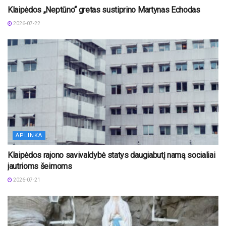
Klaipėdos „Neptūno“ gretas sustiprino Martynas Echodas
2026-07-22
APLINKA
Klaipėdos rajono savivaldybė statys daugiabutį namą socialiai
jautrioms šeimoms
2026-07-21