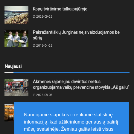
Kopų tvirtinimo talka pajūryje
2025-09-26
Pakražantiškių Jurginės neįsivaizduojamos be
sūrių
2016-04-26
Naujausi
Akmenės rajone jau devintus metus
organizuojama vaikų prevencinė stovykla „Aš galiu“
2026-08-07
Telšių rajone projektas – skatinti pradedančiųjų
smulkiojo ir vidutinio verslo subjektų kūrimąsi
Naudojame slapukus ir renkame statistinę
2026-08-07
informaciją, kad užtikrintume geriausią patirtį
mūsų svetainėje. Žemiau galite leisti visus