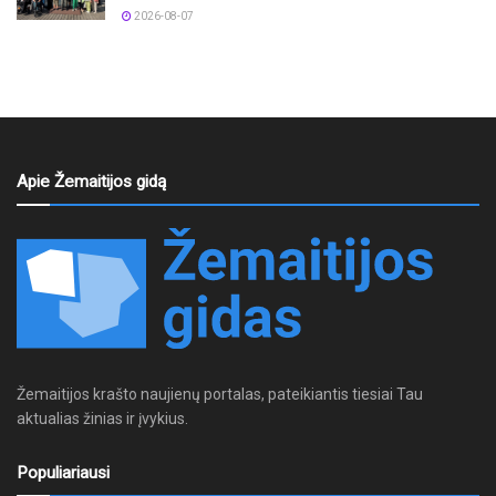
2026-08-07
Apie Žemaitijos gidą
Žemaitijos krašto naujienų portalas, pateikiantis tiesiai Tau
aktualias žinias ir įvykius.
Populiariausi