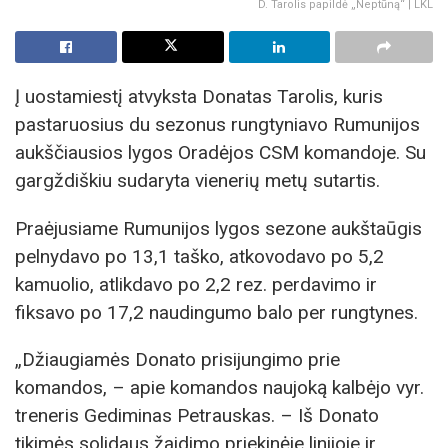
D. Tarolis papildė „Neptūną“ | LKL
Į uostamiestį atvyksta Donatas Tarolis, kuris
pastaruosius du sezonus rungtyniavo Rumunijos
aukščiausios lygos Oradėjos CSM komandoje. Su
gargždiškiu sudaryta vienerių metų sutartis.
Praėjusiame Rumunijos lygos sezone aukštaūgis
pelnydavo po 13,1 taško, atkovodavo po 5,2
kamuolio, atlikdavo po 2,2 rez. perdavimo ir
fiksavo po 17,2 naudingumo balo per rungtynes.
„Džiaugiamės Donato prisijungimo prie
komandos, – apie komandos naujoką kalbėjo vyr.
treneris Gediminas Petrauskas. – Iš Donato
tikimės solidaus žaidimo priekinėje linijoje ir