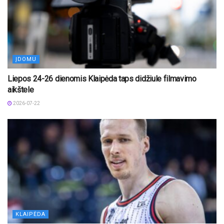
ĮDOMU
Liepos 24-26 dienomis Klaipėda taps didžiule filmavimo
aikštele
2026-07-22
KLAIPĖDA