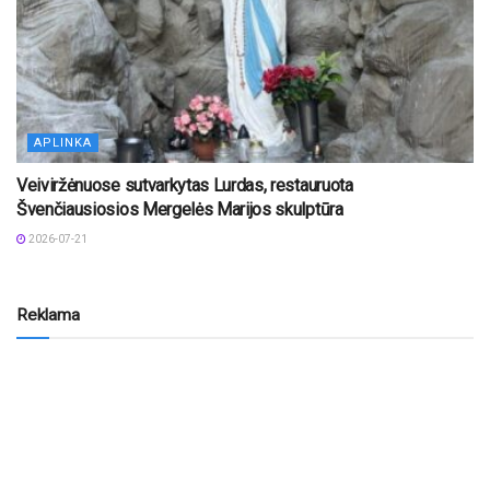
APLINKA
Veiviržėnuose sutvarkytas Lurdas, restauruota
Švenčiausiosios Mergelės Marijos skulptūra
2026-07-21
Reklama