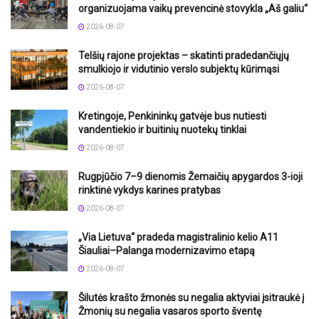
organizuojama vaikų prevencinė stovykla „Aš galiu“
2026-08-07
Telšių rajone projektas – skatinti pradedančiųjų
smulkiojo ir vidutinio verslo subjektų kūrimąsi
2026-08-07
Kretingoje, Penkininkų gatvėje bus nutiesti
vandentiekio ir buitinių nuotekų tinklai
2026-08-07
Rugpjūčio 7–9 dienomis Žemaičių apygardos 3-ioji
rinktinė vykdys karines pratybas
2026-08-07
„Via Lietuva“ pradeda magistralinio kelio A11
Šiauliai–Palanga modernizavimo etapą
2026-08-07
Šilutės krašto žmonės su negalia aktyviai įsitraukė į
Žmonių su negalia vasaros sporto šventę