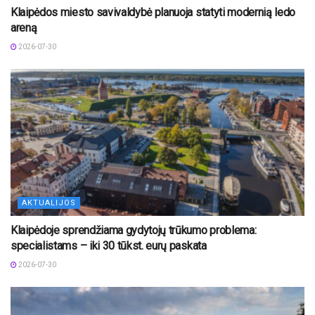
Klaipėdos miesto savivaldybė planuoja statyti modernią ledo
areną
2026-07-30
AKTUALIJOS
Klaipėdoje sprendžiama gydytojų trūkumo problema:
specialistams – iki 30 tūkst. eurų paskata
2026-07-30