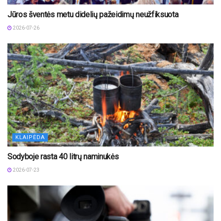
Jūros šventės metu didelių pažeidimų neužfiksuota
2026-07-26
KLAIPĖDA
Sodyboje rasta 40 litrų naminukės
2026-07-23