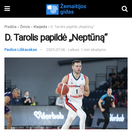
Pradžia
»
Žinios
»
Klaipėda
»
D. Tarolis papildė „Neptūną“
D. Tarolis papildė „Neptūną“
Paulius Liškauskas
2025-07-06
Laikas: 1 min skaitymo