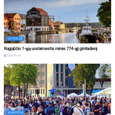
ISTORIJA
Rugpjūčio 1-ąją uostamiestis minės 774-ąjį gimtadienį
2026-07-30
KLAIPĖDA