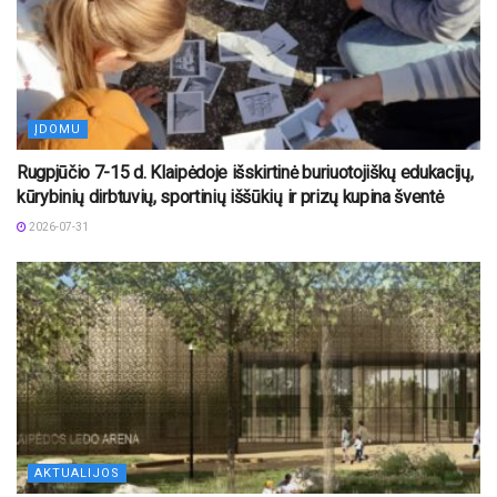
ĮDOMU
Rugpjūčio 7-15 d. Klaipėdoje išskirtinė buriuotojiškų edukacijų,
kūrybinių dirbtuvių, sportinių iššūkių ir prizų kupina šventė
2026-07-31
AKTUALIJOS