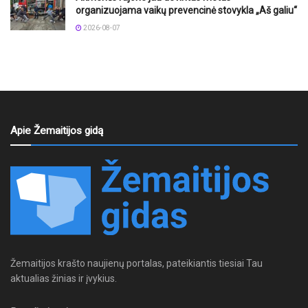
organizuojama vaikų prevencinė stovykla „Aš galiu“
2026-08-07
Apie Žemaitijos gidą
Žemaitijos krašto naujienų portalas, pateikiantis tiesiai Tau
aktualias žinias ir įvykius.