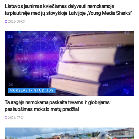
Lietuvos jaunimas kviečiamas dalyvauti nemokamoje
tarptautinėje medijų stovykloje Latvijoje „Young Media Sharks“
2026-08-03
MOKSLAS IR STUDIJOS
Tauragėje nemokama paskaita tėvams ir globėjams:
pasiruošimas mokslo metų pradžiai
2026-07-31