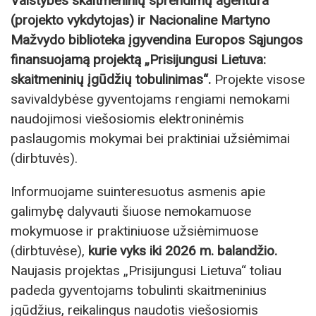
Valstybės skaitmeninių sprendimų agentūra
(projekto vykdytojas) ir Nacionaline Martyno
Mažvydo biblioteka įgyvendina Europos Sąjungos
finansuojamą projektą „Prisijungusi Lietuva:
skaitmeninių įgūdžių tobulinimas“.
Projekte visose
savivaldybėse gyventojams rengiami nemokami
naudojimosi viešosiomis elektroninėmis
paslaugomis mokymai bei praktiniai užsiėmimai
(dirbtuvės).
Informuojame suinteresuotus asmenis apie
galimybę dalyvauti šiuose nemokamuose
mokymuose ir praktiniuose užsiėmimuose
(dirbtuvėse),
kurie vyks iki 2026 m. balandžio.
Naujasis projektas „Prisijungusi Lietuva“ toliau
padeda gyventojams tobulinti skaitmeninius
įgūdžius, reikalingus naudotis viešosiomis