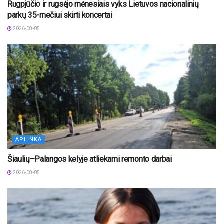
Rugpjūčio ir rugsėjo mėnesiais vyks Lietuvos nacionalinių
parkų 35-mečiui skirti koncertai
2026-08-05
APLINKA
Šiaulių–Palangos kelyje atliekami remonto darbai
2026-08-05