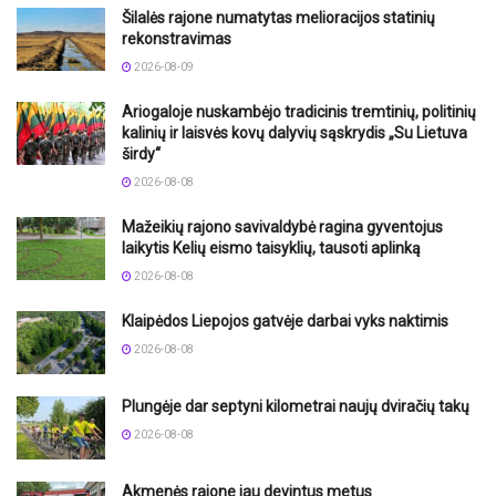
Šilalės rajone numatytas melioracijos statinių
rekonstravimas
2026-08-09
Ariogaloje nuskambėjo tradicinis tremtinių, politinių
kalinių ir laisvės kovų dalyvių sąskrydis „Su Lietuva
širdy“
2026-08-08
Mažeikių rajono savivaldybė ragina gyventojus
laikytis Kelių eismo taisyklių, tausoti aplinką
2026-08-08
Klaipėdos Liepojos gatvėje darbai vyks naktimis
2026-08-08
Plungėje dar septyni kilometrai naujų dviračių takų
2026-08-08
Akmenės rajone jau devintus metus