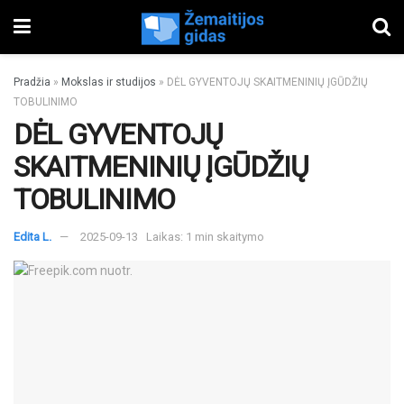
Pradžia
»
Mokslas ir studijos
»
DĖL GYVENTOJŲ SKAITMENINIŲ ĮGŪDŽIŲ
TOBULINIMO
DĖL GYVENTOJŲ
SKAITMENINIŲ ĮGŪDŽIŲ
TOBULINIMO
Edita L.
2025-09-13
Laikas: 1 min skaitymo