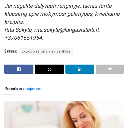
Jei negalite dalyvauti renginyje, tačiau turite
klausimų apie mokymosi galimybes, kviečiame
kreiptis:
Rita Šukytė, rita.sukyte@langasiateiti.lt,
+37061551954.
Šaltinis:
Skuodo rajono savivaldybė
Panašios
naujienos