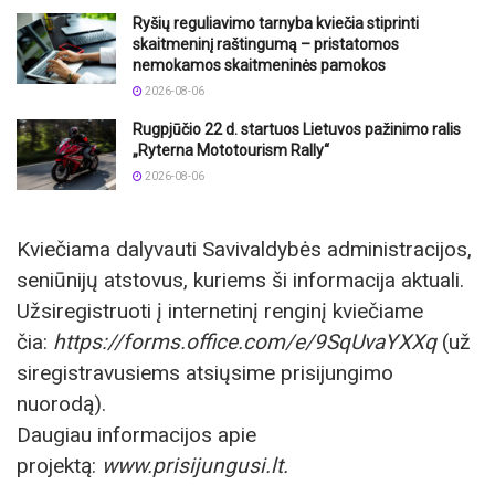
Ryšių reguliavimo tarnyba kviečia stiprinti
skaitmeninį raštingumą – pristatomos
nemokamos skaitmeninės pamokos
2026-08-06
Rugpjūčio 22 d. startuos Lietuvos pažinimo ralis
„Ryterna Mototourism Rally“
2026-08-06
Kviečiama dalyvauti Savivaldybės administracijos,
seniūnijų atstovus, kuriems ši informacija aktuali.
Užsiregistruoti į internetinį renginį kviečiame
čia:
https://forms.office.com/e/9SqUvaYXXq
(už
siregistravusiems atsiųsime prisijungimo
nuorodą).
Daugiau informacijos apie
projektą:
www.prisijungusi.lt.