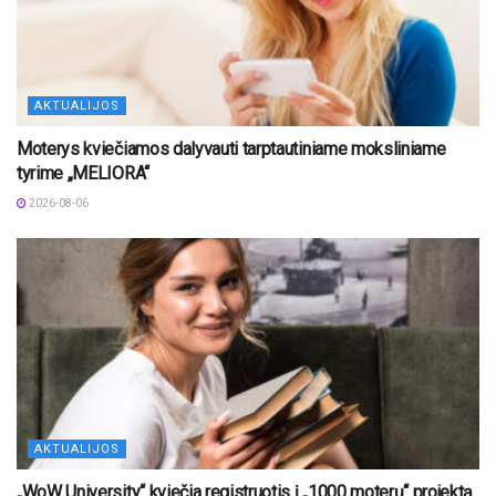
AKTUALIJOS
Moterys kviečiamos dalyvauti tarptautiniame moksliniame
tyrime „MELIORA“
2026-08-06
AKTUALIJOS
„WoW University“ kviečia registruotis į „1000 moterų“ projektą