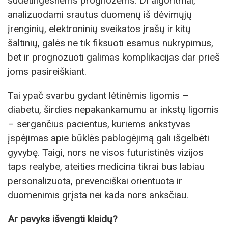
sudėtingesnėms prognozėms. DI algoritmai,
analizuodami srautus duomenų iš dėvimųjų
įrenginių, elektroninių sveikatos įrašų ir kitų
šaltinių, galės ne tik fiksuoti esamus nukrypimus,
bet ir prognozuoti galimas komplikacijas dar prieš
joms pasireiškiant.
Tai ypač svarbu gydant lėtinėmis ligomis –
diabetu, širdies nepakankamumu ar inkstų ligomis
– sergančius pacientus, kuriems ankstyvas
įspėjimas apie būklės pablogėjimą gali išgelbėti
gyvybę. Taigi, nors ne visos futuristinės vizijos
taps realybe, ateities medicina tikrai bus labiau
personalizuota, prevenciškai orientuota ir
duomenimis grįsta nei kada nors anksčiau.
Ar pavyks išvengti klaidų?