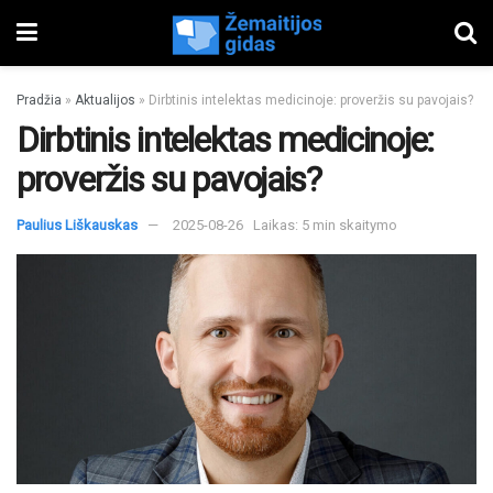
Pradžia
»
Aktualijos
»
Dirbtinis intelektas medicinoje: proveržis su pavojais?
Dirbtinis intelektas medicinoje:
proveržis su pavojais?
Paulius Liškauskas
2025-08-26
Laikas: 5 min skaitymo