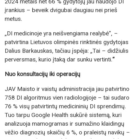
2024 metais net 66 % gydytojų jau naudojo DI
įrankius – beveik dvigubai daugiau nei prieš
metus.
„DI medicinoje yra neišvengiama realybė”, –
patvirtina Lietuvos olimpinės rinktinės gydytojas
Dalius Barkauskas, tačiau įspėja: „Tai – didžiulis
perversmas, kurio įtaką dar sunku vertinti.
“
Nuo konsultacijų iki operacijų
JAV Maisto ir vaistų administracija jau patvirtino
758 DI algoritmus vien radiologijoje – tai sudaro
76 % visų patvirtintų medicininių DI sprendimų.
Tuo tarpu Google Health sukūrė sistemą, kuri
analizuoja mamogramas ir sumažino klaidingų
vėžio diagnozių skaičių 6 %, o praleistų navikų –