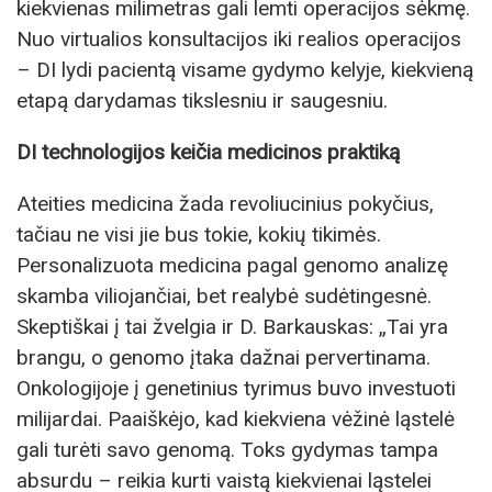
kiekvienas milimetras gali lemti operacijos sėkmę.
Nuo virtualios konsultacijos iki realios operacijos
– DI lydi pacientą visame gydymo kelyje, kiekvieną
etapą darydamas tikslesniu ir saugesniu.
DI technologijos keičia medicinos praktiką
Ateities medicina žada revoliucinius pokyčius,
tačiau ne visi jie bus tokie, kokių tikimės.
Personalizuota medicina pagal genomo analizę
skamba viliojančiai, bet realybė sudėtingesnė.
Skeptiškai į tai žvelgia ir D. Barkauskas: „Tai yra
brangu, o genomo įtaka dažnai pervertinama.
Onkologijoje į genetinius tyrimus buvo investuoti
milijardai. Paaiškėjo, kad kiekviena vėžinė ląstelė
gali turėti savo genomą. Toks gydymas tampa
absurdu – reikia kurti vaistą kiekvienai ląstelei