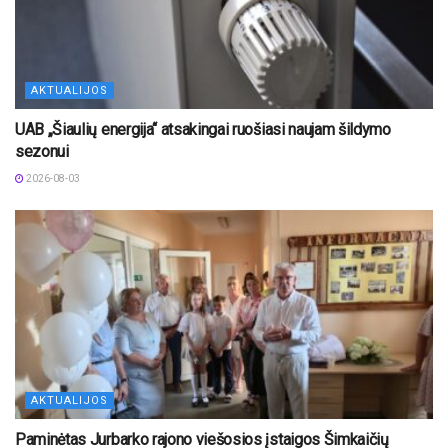
AKTUALIJOS
UAB „Šiaulių energija“ atsakingai ruošiasi naujam šildymo
sezonui
2026-08-03
AKTUALIJOS
Paminėtas Jurbarko rajono viešosios įstaigos Šimkaičių