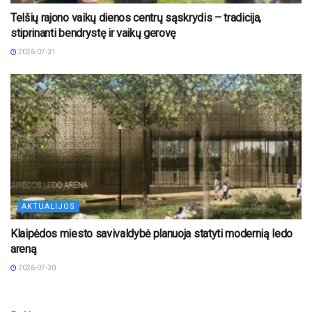
Telšių rajono vaikų dienos centrų sąskrydis – tradicija,
stiprinanti bendrystę ir vaikų gerovę
2026-07-31
AKTUALIJOS
Klaipėdos miesto savivaldybė planuoja statyti modernią ledo
areną
2026-07-30