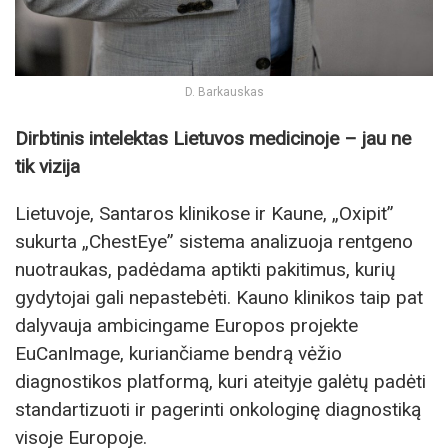
D. Barkauskas
Dirbtinis intelektas Lietuvos medicinoje – jau ne
tik vizija
Lietuvoje, Santaros klinikose ir Kaune, „Oxipit”
sukurta „ChestEye” sistema analizuoja rentgeno
nuotraukas, padėdama aptikti pakitimus, kurių
gydytojai gali nepastebėti. Kauno klinikos taip pat
dalyvauja ambicingame Europos projekte
EuCanImage, kuriančiame bendrą vėžio
diagnostikos platformą, kuri ateityje galėtų padėti
standartizuoti ir pagerinti onkologinę diagnostiką
visoje Europoje.