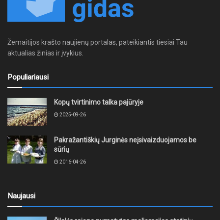
Žemaitijos krašto naujienų portalas, pateikiantis tiesiai Tau
aktualias žinias ir įvykius.
Populiariausi
Kopų tvirtinimo talka pajūryje
2025-09-26
Pakražantiškių Jurginės neįsivaizduojamos be
sūrių
2016-04-26
Naujausi