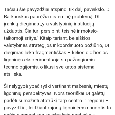
Tačiau šie pavyzdžiai atspindi tik dalį paveikslo. D.
Barkauskas pabrėžia sisteminę problemą: DI
įrankių diegimas „yra valstybinių institucijų
užduotis. Čia turi persipinti teisinė ir mokslo-
taikomoji sritys.” Kitaip tariant, be aiškios
valstybinės strategijos ir koordinuoto požiūrio, DI
diegimas lieka fragmentiškas – kelios didžiosios
ligoninės eksperimentuoja su pažangiomis
technologijomis, o likusi sveikatos sistema
atsilieka.
Ši nelygybė ypač ryški vertinant mažesnių miestų
ligoninių perspektyvas. Nors teoriškai DI galėtų
padėti sumažinti atotrūkį tarp centro ir regionų –
pavyzdžiui, leidžiant rajonų ligoninėms naudotis ta
pačia diagnostikos kokybe kaip sostinėje –