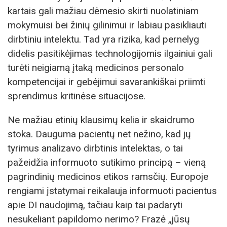
kartais gali mažiau dėmesio skirti nuolatiniam
mokymuisi bei žinių gilinimui ir labiau pasikliauti
dirbtiniu intelektu. Tad yra rizika, kad pernelyg
didelis pasitikėjimas technologijomis ilgainiui gali
turėti neigiamą įtaką medicinos personalo
kompetencijai ir gebėjimui savarankiškai priimti
sprendimus kritinėse situacijose.
Ne mažiau etinių klausimų kelia ir skaidrumo
stoka. Dauguma pacientų net nežino, kad jų
tyrimus analizavo dirbtinis intelektas, o tai
pažeidžia informuoto sutikimo principą – vieną
pagrindinių medicinos etikos ramsčių. Europoje
rengiami įstatymai reikalauja informuoti pacientus
apie DI naudojimą, tačiau kaip tai padaryti
nesukeliant papildomo nerimo? Frazė „jūsų