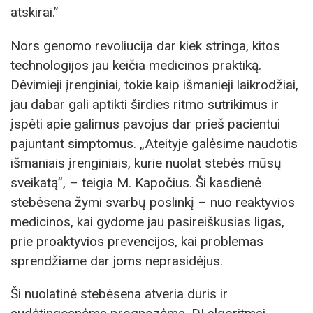
atskirai.”
Nors genomo revoliucija dar kiek stringa, kitos
technologijos jau keičia medicinos praktiką.
Dėvimieji įrenginiai, tokie kaip išmanieji laikrodžiai,
jau dabar gali aptikti širdies ritmo sutrikimus ir
įspėti apie galimus pavojus dar prieš pacientui
pajuntant simptomus. „Ateityje galėsime naudotis
išmaniais įrenginiais, kurie nuolat stebės mūsų
sveikatą”, – teigia M. Kapočius. Ši kasdienė
stebėsena žymi svarbų poslinkį – nuo reaktyvios
medicinos, kai gydome jau pasireiškusias ligas,
prie proaktyvios prevencijos, kai problemas
sprendžiame dar joms neprasidėjus.
Ši nuolatinė stebėsena atveria duris ir