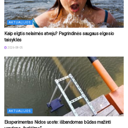
AKTUALIJOS
Kaip elgtis nelaimės atveju? Pagrindinės saugaus elgesio
taisyklės
2026-08-05
AKTUALIJOS
Eksperimentas Nidos uoste: išbandomas būdas mažinti