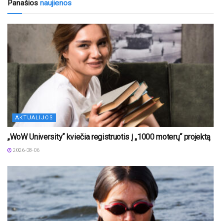
Panašios
naujienos
AKTUALIJOS
„WoW University“ kviečia registruotis į „1000 moterų“ projektą
2026-08-06