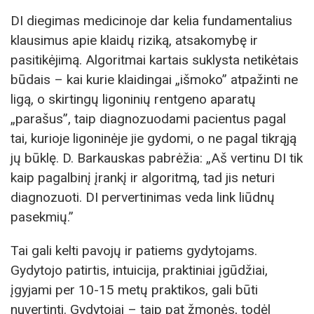
DI diegimas medicinoje dar kelia fundamentalius
klausimus apie klaidų riziką, atsakomybę ir
pasitikėjimą. Algoritmai kartais suklysta netikėtais
būdais – kai kurie klaidingai „išmoko” atpažinti ne
ligą, o skirtingų ligoninių rentgeno aparatų
„parašus”, taip diagnozuodami pacientus pagal
tai, kurioje ligoninėje jie gydomi, o ne pagal tikrąją
jų būklę. D. Barkauskas pabrėžia: „Aš vertinu DI tik
kaip pagalbinį įrankį ir algoritmą, tad jis neturi
diagnozuoti. DI pervertinimas veda link liūdnų
pasekmių.”
Tai gali kelti pavojų ir patiems gydytojams.
Gydytojo patirtis, intuicija, praktiniai įgūdžiai,
įgyjami per 10-15 metų praktikos, gali būti
nuvertinti. Gydytojai – taip pat žmonės, todėl