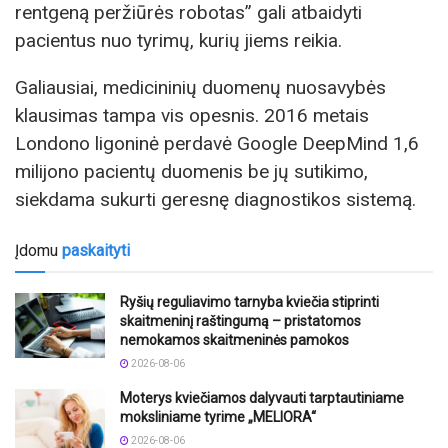
rentgeną peržiūrės robotas” gali atbaidyti
pacientus nuo tyrimų, kurių jiems reikia.
Galiausiai, medicininių duomenų nuosavybės
klausimas tampa vis opesnis. 2016 metais
Londono ligoninė perdavė Google DeepMind 1,6
milijono pacientų duomenis be jų sutikimo,
siekdama sukurti geresnę diagnostikos sistemą.
Įdomu
paskaityti
Ryšių reguliavimo tarnyba kviečia stiprinti
skaitmeninį raštingumą – pristatomos
nemokamos skaitmeninės pamokos
2026-08-06
Moterys kviečiamos dalyvauti tarptautiniame
moksliniame tyrime „MELIORA“
2026-08-06