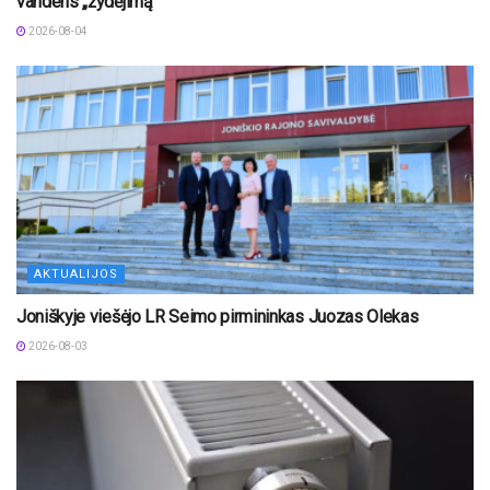
vandens „žydėjimą“
2026-08-04
AKTUALIJOS
Joniškyje viešėjo LR Seimo pirmininkas Juozas Olekas
2026-08-03