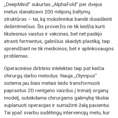
„DeepMind” sukurtas „AlphaFold” per dvejus
metus išanalizavo 200 milijonų baltymų
struktūras – tai, ką mokslininkai bandė išsiaiškinti
dešimtmečius. Šis proveržis ne tik leidžia kurti
tikslesnius vaistus ir vakcinas, bet net padėjo
atrasti fermentus, galinčius skaidyti plastiką, taip
sprendžiant ne tik medicinos, bet ir aplinkosaugos
problemas.
Operacinėse dirbtinis intelektas taip pat keičia
chirurgų darbo metodus. Nauja „Olympus”
sistema jau šiais metais leido transformuoti
paprastus 2D rentgeno vaizdus į trimatį organų
modelį, suteikdama chirurgams galimybę tiksliai
suplanuoti operacijas ir sumažinti žalą pacientui.
Tai ypač svarbu sudėtingų intervencijų metu, kur