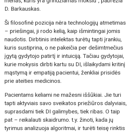
menas, kuris yra grindžiamas mokslu”, pabrėžia
D. Barkauskas.
Ši filosofinė pozicija nėra technologijų atmetimas
– priešingai, ji rodo kelią, kaip išmintingai jomis
naudotis. Dirbtinis intelektas turėtų tapti įrankiu,
kuris sustiprina, o ne pakeičia per dešimtmečius
įgytą gydytojo patirtį ir intuiciją. Tačiau gydytojai,
kurie mokysis dirbti kartu su DI, išlaikydami kritinį
mąstymą ir empatiją pacientui, ženkliai prisidės
prie ateities medicinos.
Pacientams keliami ne mažesni iššūkiai. Jie turi
tapti aktyviais savo sveikatos priežiūros dalyviais,
suprasdami tiek DI galimybes, tiek ribas. O taip
pat – reikalauti skaidrumo. t.y. žinoti, kada jų
tyrimus analizuoja algoritmai, ir turėti teisę rinktis