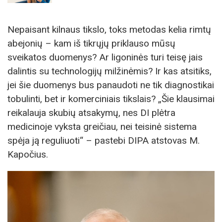
Nepaisant kilnaus tikslo, toks metodas kelia rimtų
abejonių – kam iš tikrųjų priklauso mūsų
sveikatos duomenys? Ar ligoninės turi teisę jais
dalintis su technologijų milžinėmis? Ir kas atsitiks,
jei šie duomenys bus panaudoti ne tik diagnostikai
tobulinti, bet ir komerciniais tikslais? „Šie klausimai
reikalauja skubių atsakymų, nes DI plėtra
medicinoje vyksta greičiau, nei teisinė sistema
spėja ją reguliuoti“ – pastebi DIPA atstovas M.
Kapočius.