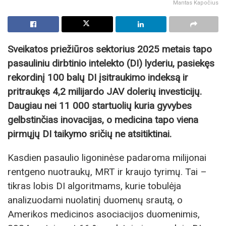
Mantas Kapočius
Sveikatos priežiūros sektorius 2025 metais tapo
pasauliniu dirbtinio intelekto (DI) lyderiu, pasiekęs
rekordinį 100 balų DI įsitraukimo indeksą ir
pritraukęs 4,2 milijardo JAV dolerių investicijų.
Daugiau nei 11 000 startuolių kuria gyvybes
gelbstinčias inovacijas, o medicina tapo viena
pirmųjų DI taikymo sričių ne atsitiktinai.
Kasdien pasaulio ligoninėse padaroma milijonai
rentgeno nuotraukų, MRT ir kraujo tyrimų. Tai –
tikras lobis DI algoritmams, kurie tobulėja
analizuodami nuolatinį duomenų srautą, o
Amerikos medicinos asociacijos duomenimis,