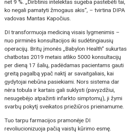
net 9 %. „Dirbtinis intelektas sugeba pastebėti tai,
ko negali pamatyti žmogaus akis“, – tvirtina DIPA
vadovas Mantas Kapočius.
DI transformuoja mediciną visais lygmenimis –
nuo pirminės konsultacijos iki sudėtingiausių
operacijų. Britų įmonės „Babylon Health” sukurtas
chatbotas 2019 metais atliko 5000 konsultacijų
per dieną 17 šalių, padėdamas pacientams gauti
greitą pagalbą ypač naktį ar savaitgaliais, kai
gydytojai nebūna pasiekiami. Nors sistema dar
nėra tobula ir kartais gali suklysti (pavyzdžiui,
nesugebėjo atpažinti infarkto simptomų), ji žymi
svarbų pokytį sveikatos priežiūros prieinamume.
Tuo tarpu farmacijos pramonėje DI
revoliucionizuoja pačią vaistų kūrimo esmę.