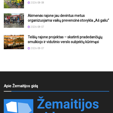
2026-08-08
Akmenės rajone jau devintus metus
organizuojama vaikų prevencinė stovykla „Aš galiu“
2026-08-07
Telšių rajone projektas – skatinti pradedančiųjų
smulkiojo ir vidutinio verslo subjektų kūrimąsi
2026-08-07
Apie Žemaitijos gidą