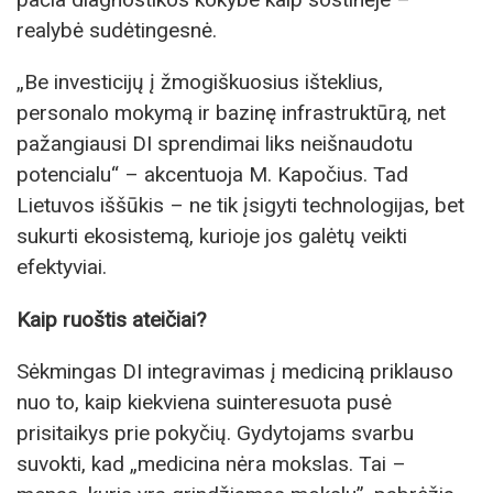
realybė sudėtingesnė.
„Be investicijų į žmogiškuosius išteklius,
personalo mokymą ir bazinę infrastruktūrą, net
pažangiausi DI sprendimai liks neišnaudotu
potencialu“ – akcentuoja M. Kapočius. Tad
Lietuvos iššūkis – ne tik įsigyti technologijas, bet
sukurti ekosistemą, kurioje jos galėtų veikti
efektyviai.
Kaip ruoštis ateičiai?
Sėkmingas DI integravimas į mediciną priklauso
nuo to, kaip kiekviena suinteresuota pusė
prisitaikys prie pokyčių. Gydytojams svarbu
suvokti, kad „medicina nėra mokslas. Tai –