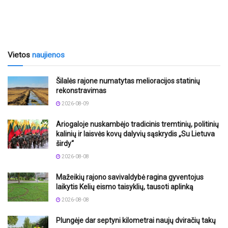
Vietos
naujienos
Šilalės rajone numatytas melioracijos statinių
rekonstravimas
2026-08-09
Ariogaloje nuskambėjo tradicinis tremtinių, politinių
kalinių ir laisvės kovų dalyvių sąskrydis „Su Lietuva
širdy“
2026-08-08
Mažeikių rajono savivaldybė ragina gyventojus
laikytis Kelių eismo taisyklių, tausoti aplinką
2026-08-08
Plungėje dar septyni kilometrai naujų dviračių takų