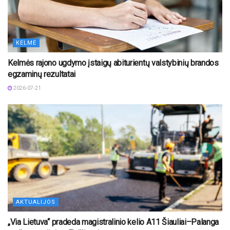
KELMĖ
Kelmės rajono ugdymo įstaigų abiturientų valstybinių brandos
egzaminų rezultatai
2026-07-21
AKTUALIJOS
„Via Lietuva“ pradeda magistralinio kelio A11 Šiauliai–Palanga