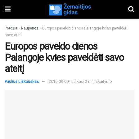
Pradžia
»
Naujienos
»
Europos paveldo dienos Palangoje kvies paveldėti
savo ateitį
Europos paveldo dienos
Palangoje kvies paveldėti savo
ateitį
Paulius Liškauskas
2015-09-09
Laikas: 2 min skaitymo