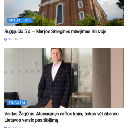
AKTUALIJOS
Rugpjūčio 5 d. – Marijos Snieginės minėjimas Šiluvoje
2026-07-22
FINANSAI
Vaidas Žagūnis. Atsinaujinęs naftos kainų šokas vėl išbando
Lietuvos verslo pasitikėjimą
2026-07-22