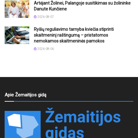
Artėjant Žolinei, Palangoje susitikimas su žolininke
Danute Kunčiene
2026-08-07
Ryšių reguliavimo tarnyba kviečia stiprinti
skaitmeninį raštingumą – pristatomos
nemokamos skaitmeninės pamokos
2026-08-06
Apie Žemaitijos gidą