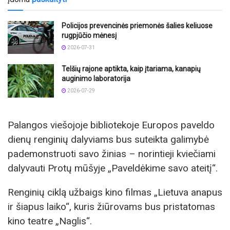
Policijos prevencinės priemonės šalies keliuose
rugpjūčio mėnesį
2026-07-31
Telšių rajone aptikta, kaip įtariama, kanapių
auginimo laboratorija
2026-07-29
Palangos viešojoje bibliotekoje Europos paveldo
dienų renginių dalyviams bus suteikta galimybė
pademonstruoti savo žinias – norintieji kviečiami
dalyvauti Protų mūšyje „Paveldėkime savo ateitį“.
Renginių ciklą užbaigs kino filmas „Lietuva anapus
ir šiapus laiko“, kuris žiūrovams bus pristatomas
kino teatre „Naglis“.