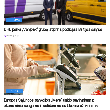
LIETUVA
DHL perka „Venipak“ grupę: stiprins pozicijas Baltijos šalyse
2026-07-28
FINANSAI
Europos Sąjungos sankcijos „Mere“ tinklo savininkams:
ekonominio saugumo ir solidarumo su Ukraina užtikrinimas