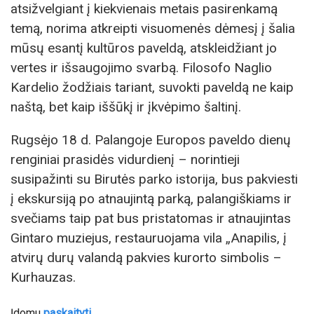
atsižvelgiant į kiekvienais metais pasirenkamą
temą, norima atkreipti visuomenės dėmesį į šalia
mūsų esantį kultūros paveldą, atskleidžiant jo
vertes ir išsaugojimo svarbą. Filosofo Naglio
Kardelio žodžiais tariant, suvokti paveldą ne kaip
naštą, bet kaip iššūkį ir įkvėpimo šaltinį.
Rugsėjo 18 d. Palangoje Europos paveldo dienų
renginiai prasidės vidurdienį – norintieji
susipažinti su Birutės parko istorija, bus pakviesti
į ekskursiją po atnaujintą parką, palangiškiams ir
svečiams taip pat bus pristatomas ir atnaujintas
Gintaro muziejus, restauruojama vila „Anapilis, į
atvirų durų valandą pakvies kurorto simbolis –
Kurhauzas.
Įdomu
paskaityti