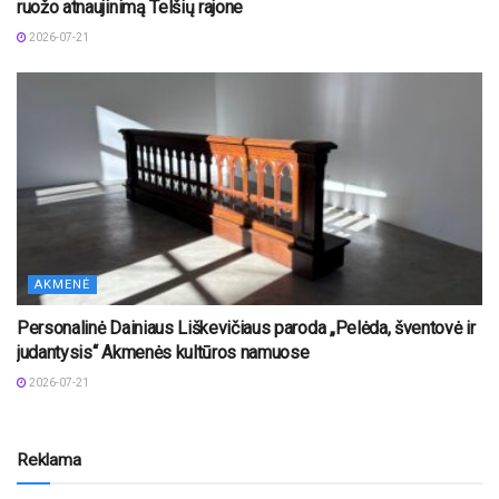
ruožo atnaujinimą Telšių rajone
2026-07-21
AKMENĖ
Personalinė Dainiaus Liškevičiaus paroda „Pelėda, šventovė ir
judantysis“ Akmenės kultūros namuose
2026-07-21
Reklama