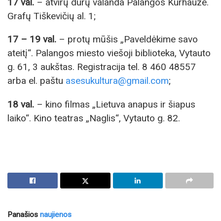
17 val.
– atvirų durų valanda Palangos Kurhauze.
Grafų Tiškevičių al. 1;
17 – 19 val.
– protų mūšis „Paveldėkime savo
ateitį“. Palangos miesto viešoji biblioteka, Vytauto
g. 61, 3 aukštas. Registracija tel. 8 460 48557
arba el. paštu
asesukultura@gmail.com
;
18 val.
– kino filmas „Lietuva anapus ir šiapus
laiko“. Kino teatras „Naglis“, Vytauto g. 82.
Panašios
naujienos