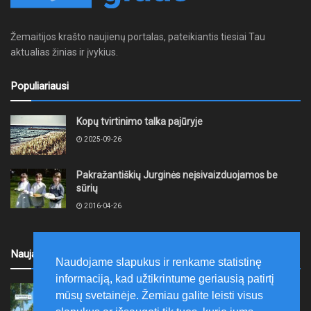
Žemaitijos krašto naujienų portalas, pateikiantis tiesiai Tau
aktualias žinias ir įvykius.
Populiariausi
Kopų tvirtinimo talka pajūryje
2025-09-26
Pakražantiškių Jurginės neįsivaizduojamos be
sūrių
2016-04-26
Naujausi
Naudojame slapukus ir renkame statistinę
informaciją, kad užtikrintume geriausią patirtį
Kretingoje, Penkininkų gatvėje bus nutiesti
mūsų svetainėje. Žemiau galite leisti visus
vandentiekio ir buitinių nuotekų tinklai