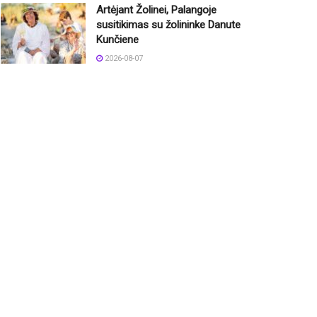
Artėjant Žolinei, Palangoje
susitikimas su žolininke Danute
Kunčiene
2026-08-07