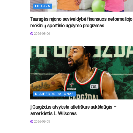
LIETUVA
Tauragės rajono savivaldybė finansuos neformaliojo
mokinių sportinio ugdymo programas
2026-08-06
KLAIPĖDOS RAJONAS
Į Gargždus atvyksta atletiškas aukštaūgis –
amerikietis L. Wilsonas
2026-08-05