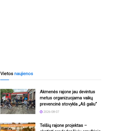
Vietos
naujienos
Akmenės rajone jau devintus
metus organizuojama vaikų
prevencinė stovykla „Aš galiu“
2026-08-07
Telšių rajone projektas –