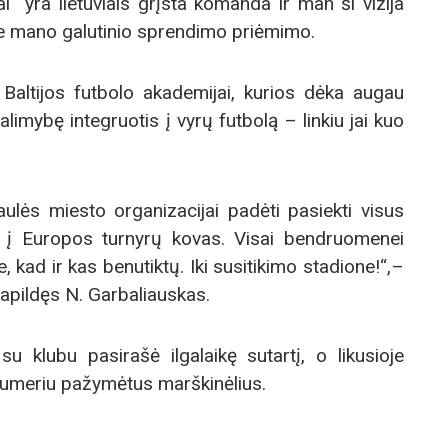
iai“ yra lietuviais grįsta komanda ir man ši vizija
rie mano galutinio sprendimo priėmimo.
 Baltijos futbolo akademijai, kurios dėka augau
alimybę integruotis į vyrų futbolą – linkiu jai kuo
aulės miesto organizacijai padėti pasiekti visus
ti į Europos turnyrų kovas. Visai bendruomenei
, kad ir kas benutiktų. Iki susitikimo stadione!“,–
pildęs N. Garbaliauskas.
 klubu pasirašė ilgalaikę sutartį, o likusioje
 numeriu pažymėtus marškinėlius.