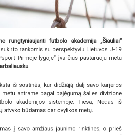
e rungtyniaujanti futbolo akademija „Šiauliai“
di sukirto rankomis su perspektyviu Lietuvos U-19
OPsport Pirmoje lygoje“ įvarčius pastaruoju metu
arbaliausku
.
sta iš sostinės, kur didžiąją dalį savo karjeros
o metu antrame pagal pajėgumą šalies divizione
futbolo akademijos sistemoje. Tiesa, Nedas iš
nių atvyko būdamas dar dvylikos metų.
amas į savo amžiaus jaunimo rinktines, o prieš