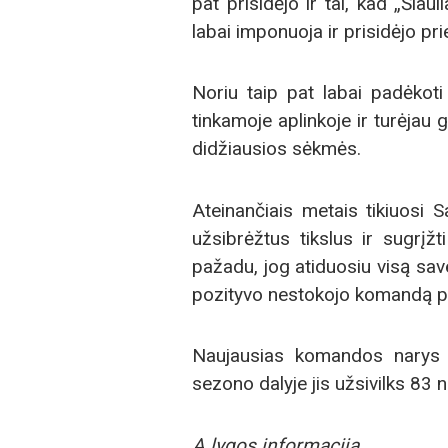
pat prisidėjo ir tai, kad „Šiaul
labai imponuoja ir prisidėjo p
Noriu taip pat labai padėkoti
tinkamoje aplinkoje ir turėjau g
didžiausios sėkmės.
Ateinančiais metais tikiuosi S
užsibrėžtus tikslus ir sugrįž
pažadu, jog atiduosiu visą save
pozityvo nestokojo komandą pa
Naujausias komandos narys su
sezono dalyje jis užsivilks 83
A lygos informacija