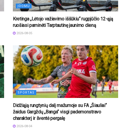
ĮDOMU
Kretinga „Lėtojo važiavimo iššūkiu“ rugpjūčio 12-ąją
ruošiasi paminėti Tarptautinę jaunimo dieną
2026-08-05
SPORTAS
Didžiąją rungtynių dalį mažumoje su FA „Šiauliai“
žaidus Gargždų „Banga“ visgi pademonstravo
charakterį ir šventė pergalę
2026-08-04