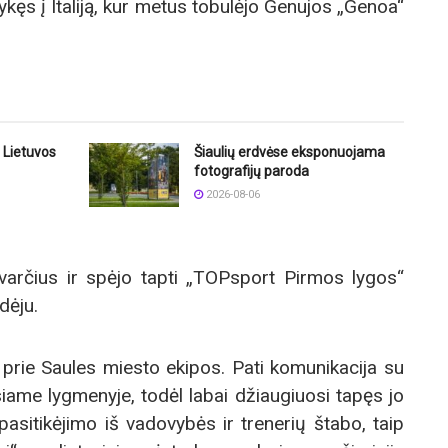
kęs į Italiją, kur metus tobulėjo Genujos „Genoa“
 Lietuvos
Šiaulių erdvėse eksponuojama
fotografijų paroda
2026-08-06
varčius ir spėjo tapti „TOPsport Pirmos lygos“
dėju.
 prie Saules miesto ekipos. Pati komunikacija su
ame lygmenyje, todėl labai džiaugiuosi tapęs jo
 pasitikėjimo iš vadovybės ir trenerių štabo, taip