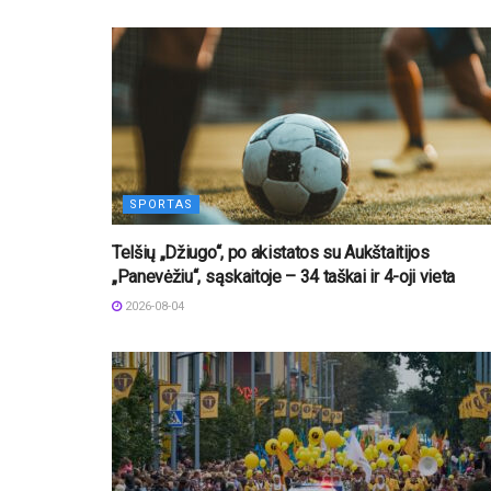
SPORTAS
Telšių „Džiugo“, po akistatos su Aukštaitijos
„Panevėžiu“, sąskaitoje – 34 taškai ir 4-oji vieta
2026-08-04