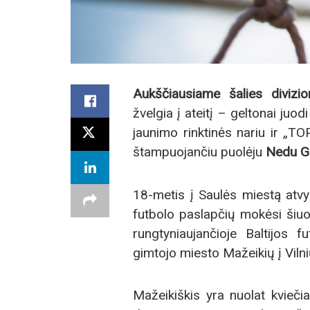
Aukščiausiame šalies divizion
žvelgia į ateitį – geltonai juo
jaunimo rinktinės nariu ir „T
štampuojančiu puolėju
Nedu G
18-metis į Saulės miestą atvyk
futbolo paslapčių mokėsi šiu
rungtyniaujančioje Baltijos 
gimtojo miesto Mažeikių į Vil
Mažeikiškis yra nuolat kvieči