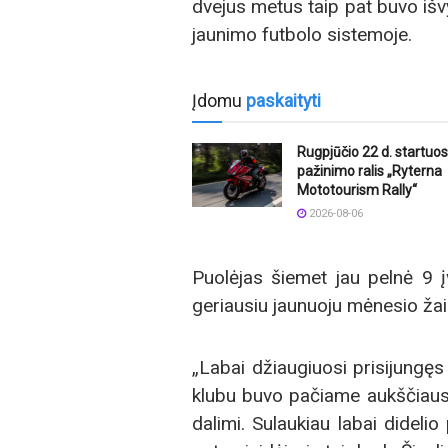
dvejus metus taip pat buvo išvy
jaunimo futbolo sistemoje.
Įdomu
paskaityti
Rugpjūčio 22 d. startuos
pažinimo ralis „Ryterna
Mototourism Rally“
2026-08-06
Puolėjas šiemet jau pelnė 9 į
geriausiu jaunuoju mėnesio žai
„Labai džiaugiuosi prisijungęs
klubu buvo pačiame aukščiausi
dalimi. Sulaukiau labai didelio