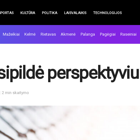
SPORTAS
KULTŪRA
POLITIKA
LAISVALAIKIS
TECHNOLOGIJOS
Mažeikiai
Kelmė
Rietavas
Akmenė
Palanga
Pagėgiai
Raseiniai
asipildė perspektyviu
: 2 min skaitymo