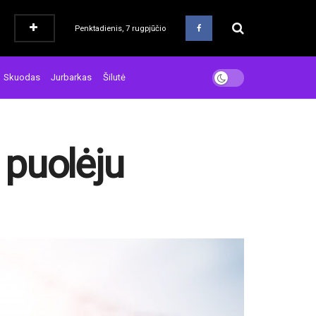
Penktadienis, 7 rugpjūčio
Skuodas
Jurbarkas
Šilutė
 puolėju