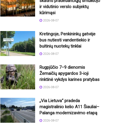
skatinti pradedančiųjų smulkiojo
ir vidutinio verslo subjektų
kūrimąsi
2026-08-07
Kretingoje, Penkininkų gatvėje
bus nutiesti vandentiekio ir
buitinių nuotekų tinklai
2026-08-07
Rugpjūčio 7–9 dienomis
Žemaičių apygardos 3-ioji
rinktinė vykdys karines pratybas
2026-08-07
„Via Lietuva“ pradeda
magistralinio kelio A11 Šiauliai–
Palanga modernizavimo etapą
2026-08-07