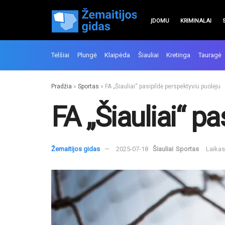
ĮDOMU
KRIMINALAI
Telšiai
Plungė
Klaipėda
Šiauliai
Kretinga
Tauragė
Pradžia
»
Sportas
»
FA „Šiauliai“ pasipildė perspektyviu puolėju
FA „Šiauliai“ p
Žemaitijos gidas
2025-07-18
Šiauliai
Sportas
Laikas