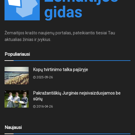
Žemaitijos krašto naujienų portalas, pateikiantis tiesiai Tau
aktualias žinias ir įvykius.
Populiariausi
Kopų tvirtinimo talka pajūryje
2025-09-26
Pakražantiškių Jurginės neįsivaizduojamos be
sūrių
2016-04-26
Naujausi