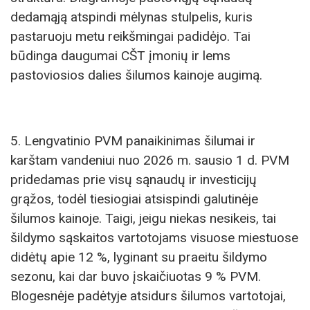
dedamąją atspindi mėlynas stulpelis, kuris
pastaruoju metu reikšmingai padidėjo. Tai
būdinga daugumai CŠT įmonių ir lems
pastoviosios dalies šilumos kainoje augimą.
5. Lengvatinio PVM panaikinimas šilumai ir
karštam vandeniui nuo 2026 m. sausio 1 d. PVM
pridedamas prie visų sąnaudų ir investicijų
grąžos, todėl tiesiogiai atsispindi galutinėje
šilumos kainoje. Taigi, jeigu niekas nesikeis, tai
šildymo sąskaitos vartotojams visuose miestuose
didėtų apie 12 %, lyginant su praeitu šildymo
sezonu, kai dar buvo įskaičiuotas 9 % PVM.
Blogesnėje padėtyje atsidurs šilumos vartotojai,