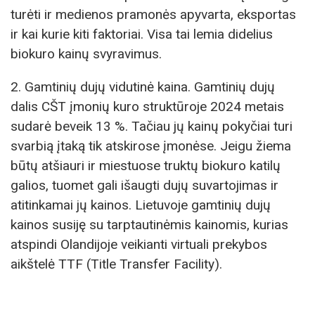
turėti ir medienos pramonės apyvarta, eksportas
ir kai kurie kiti faktoriai. Visa tai lemia didelius
biokuro kainų svyravimus.
2. Gamtinių dujų vidutinė kaina. Gamtinių dujų
dalis CŠT įmonių kuro struktūroje 2024 metais
sudarė beveik 13 %. Tačiau jų kainų pokyčiai turi
svarbią įtaką tik atskirose įmonėse. Jeigu žiema
būtų atšiauri ir miestuose truktų biokuro katilų
galios, tuomet gali išaugti dujų suvartojimas ir
atitinkamai jų kainos. Lietuvoje gamtinių dujų
kainos susiję su tarptautinėmis kainomis, kurias
atspindi Olandijoje veikianti virtuali prekybos
aikštelė TTF (Title Transfer Facility).