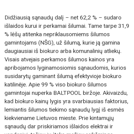
Didžiausią sąnaudų dalį – net 62,2 % – sudaro
išlaidos kurui ir perkamai šilumai. Tame tarpe 31,9
% lėšų atitenka nepriklausomiems šilumos
gamintojams (NŠG), už šilumą, kurie ją gamina
daugiausiai iš biokuro arba komunalinių atliekų.
Visais atvejais perkamos šilumos kainos yra
apribojamos lyginamosiomis sąnaudomis, kurios
susidarytų gaminant šilumą efektyvioje biokuro
katilinėje. Apie 99 % viso biokuro šilumos
gamintojai nuperka BALTPOOL biržoje. Akivaizdu,
kad biokuro kainų lygis yra svarbiausias faktorius,
lemiantis šilumos tiekimo sąnaudų lygį iš esmės
kiekviename Lietuvos mieste. Prie kintamųjų
sąnaudų dar priskiriamos išlaidos elektrai ir