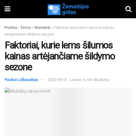
Pradžia
»
Žinios
»
Mažeikiai
»
Faktoriai, kurie lems šilumos kainas
artėjančiame šildymo sezone
Faktoriai, kurie lems šilumos
kainas artėjančiame šildymo
sezone
Paulius Liškauskas
2025-09-13
Laikas: 5 min skaitymo