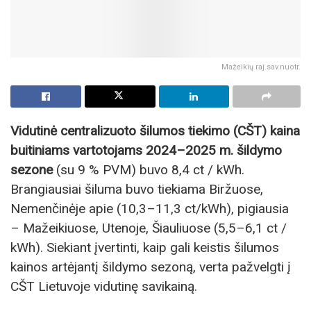
Mažeikių raj.sav.nuotr.
Vidutinė centralizuoto šilumos tiekimo (CŠT) kaina
buitiniams vartotojams 2024–2025 m. šildymo
sezone
(su 9 % PVM) buvo 8,4 ct / kWh.
Brangiausiai šiluma buvo tiekiama Biržuose,
Nemenčinėje apie (10,3–11,3 ct/kWh), pigiausia
– Mažeikiuose, Utenoje, Šiauliuose (5,5–6,1 ct /
kWh). Siekiant įvertinti, kaip gali keistis šilumos
kainos artėjantį šildymo sezoną, verta pažvelgti į
CŠT Lietuvoje vidutinę savikainą.