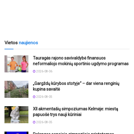
Vietos
naujienos
Tauragės rajono savivaldybė finansuos
neformaliojo mokinių sportinio ugdymo programas
2026-08-06
„Gargždų kūrybos stotyje“ – dar viena renginių
kupina savaitė
2026-08-05
XII akmentašių simpoziumas Kelmėje: miestą
papuošė trys nauji kūriniai
2026-08-05