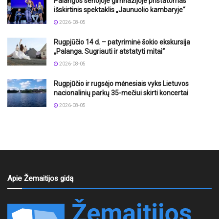
Palangos senojoje gimnazijoje pristatomas
išskirtinis spektaklis „Jaunuolio kambaryje“
2026-08-05
Rugpjūčio 14 d. – patyriminė šokio ekskursija
„Palanga. Sugriauti ir atstatyti mitai“
2026-08-05
Rugpjūčio ir rugsėjo mėnesiais vyks Lietuvos
nacionalinių parkų 35-mečiui skirti koncertai
2026-08-05
Apie Žemaitijos gidą