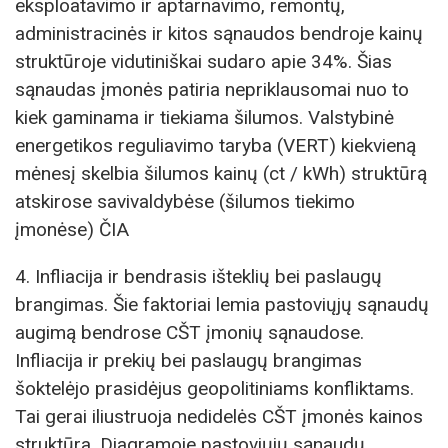
eksploatavimo ir aptarnavimo, remontų,
administracinės ir kitos sąnaudos bendroje kainų
struktūroje vidutiniškai sudaro apie 34%. Šias
sąnaudas įmonės patiria nepriklausomai nuo to
kiek gaminama ir tiekiama šilumos. Valstybinė
energetikos reguliavimo taryba (VERT) kiekvieną
mėnesį skelbia šilumos kainų (ct / kWh) struktūrą
atskirose savivaldybėse (šilumos tiekimo
įmonėse) ČIA
4. Infliacija ir bendrasis išteklių bei paslaugų
brangimas. Šie faktoriai lemia pastoviųjų sąnaudų
augimą bendrose CŠT įmonių sąnaudose.
Infliacija ir prekių bei paslaugų brangimas
šoktelėjo prasidėjus geopolitiniams konfliktams.
Tai gerai iliustruoja nedidelės CŠT įmonės kainos
struktūra. Diagramoje pastoviųjų sąnaudų