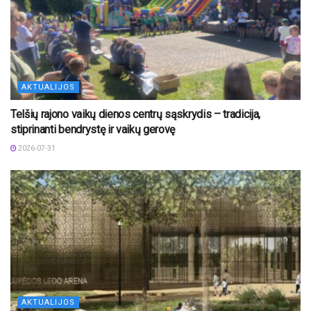
AKTUALIJOS
Telšių rajono vaikų dienos centrų sąskrydis – tradicija,
stiprinanti bendrystę ir vaikų gerovę
2026-07-31
AKTUALIJOS