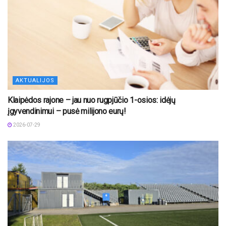
AKTUALIJOS
Klaipėdos rajone – jau nuo rugpjūčio 1-osios: idėjų
įgyvendinimui – pusė milijono eurų!
2026-07-29