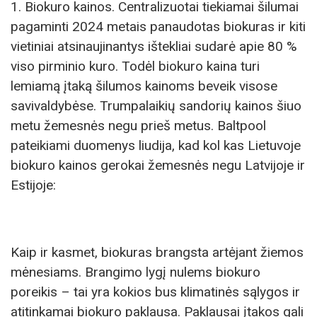
1. Biokuro kainos. Centralizuotai tiekiamai šilumai
pagaminti 2024 metais panaudotas biokuras ir kiti
vietiniai atsinaujinantys ištekliai sudarė apie 80 %
viso pirminio kuro. Todėl biokuro kaina turi
lemiamą įtaką šilumos kainoms beveik visose
savivaldybėse. Trumpalaikių sandorių kainos šiuo
metu žemesnės negu prieš metus. Baltpool
pateikiami duomenys liudija, kad kol kas Lietuvoje
biokuro kainos gerokai žemesnės negu Latvijoje ir
Estijoje:
Kaip ir kasmet, biokuras brangsta artėjant žiemos
mėnesiams. Brangimo lygį nulems biokuro
poreikis – tai yra kokios bus klimatinės sąlygos ir
atitinkamai biokuro paklausa. Paklausai įtakos gali