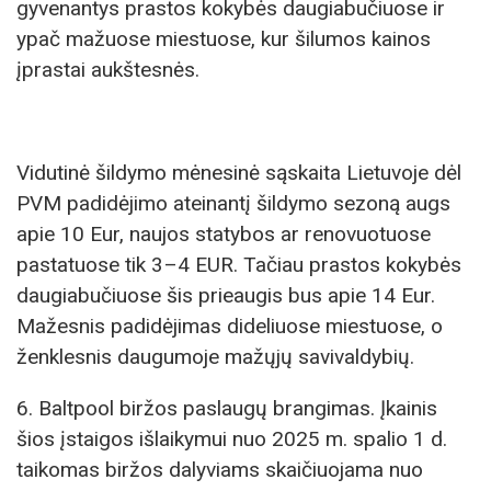
gyvenantys prastos kokybės daugiabučiuose ir
ypač mažuose miestuose, kur šilumos kainos
įprastai aukštesnės.
Vidutinė šildymo mėnesinė sąskaita Lietuvoje dėl
PVM padidėjimo ateinantį šildymo sezoną augs
apie 10 Eur, naujos statybos ar renovuotuose
pastatuose tik 3–4 EUR. Tačiau prastos kokybės
daugiabučiuose šis prieaugis bus apie 14 Eur.
Mažesnis padidėjimas dideliuose miestuose, o
ženklesnis daugumoje mažųjų savivaldybių.
6. Baltpool biržos paslaugų brangimas. Įkainis
šios įstaigos išlaikymui nuo 2025 m. spalio 1 d.
taikomas biržos dalyviams skaičiuojama nuo