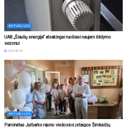
AKTUALIJOS
UAB „Šiaulių energija“ atsakingai ruošiasi naujam šildymo
sezonui
2026-08-03
AKTUALIJOS
Paminėtas Jurbarko rajono viešosios įstaigos Šimkaičių