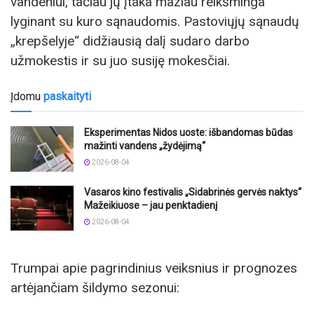
vandeniui, tačiau jų įtaka mažiau reikšminga
lyginant su kuro sąnaudomis. Pastoviųjų sąnaudų
„krepšelyje“ didžiausią dalį sudaro darbo
užmokestis ir su juo susiję mokesčiai.
Įdomu
paskaityti
Eksperimentas Nidos uoste: išbandomas būdas
mažinti vandens „žydėjimą“
2026-08-04
Vasaros kino festivalis „Sidabrinės gervės naktys“
Mažeikiuose – jau penktadienį
2026-08-04
Trumpai apie pagrindinius veiksnius ir prognozes
artėjančiam šildymo sezonui: