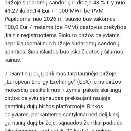
biržoje sudaromų sandorių ir didėja 43 % t. y. nuo
41,27 iki 59,14 Eur / 1000 MWh be PVM.
Papildomai nuo 2026 m. sausio bus taikomas
100,0 Eur / metams (be PVM) pastovus prekybos
įkainis registruotiems Biokuro biržos dalyviams,
nepriklausomai nuo biržoje sudaromų sandorių
apimties. Šios išlaidos bus įskaičiuotos į šilumos
kainas.
7. Gamtinių dujų pirkimas tarptautinėje biržoje
„European Energy Exchange“ (EEX) lems biržos
mokesčių pasikeitimus ir žymiai pakeis skirtingų
biržos dalyvių sąnaudas prekiaujant naujoje
gamtinių dujų biržos platformoje. Rinkos
dalyviams, perkantiems santykinai nedidelį kiekį
gamtinių dujų biržoje, sąnaudos ženkliai padidės
(skaičiuojama, kad net iki 20 kartų), o rinkos