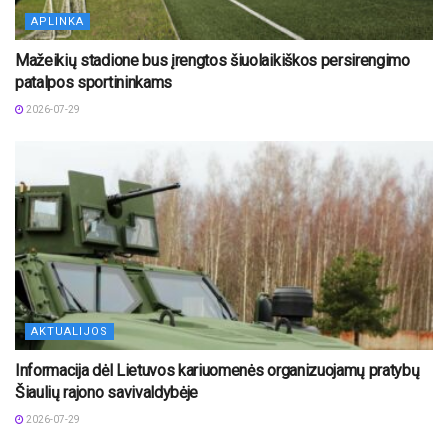
APLINKA
Mažeikių stadione bus įrengtos šiuolaikiškos persirengimo
patalpos sportininkams
2026-07-29
AKTUALIJOS
Informacija dėl Lietuvos kariuomenės organizuojamų pratybų
Šiaulių rajono savivaldybėje
2026-07-29