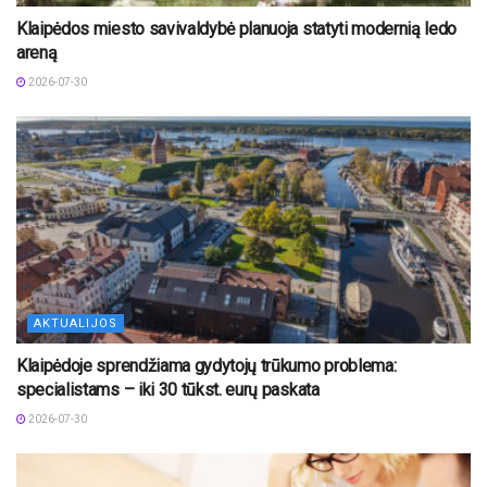
Klaipėdos miesto savivaldybė planuoja statyti modernią ledo
areną
2026-07-30
AKTUALIJOS
Klaipėdoje sprendžiama gydytojų trūkumo problema:
specialistams – iki 30 tūkst. eurų paskata
2026-07-30