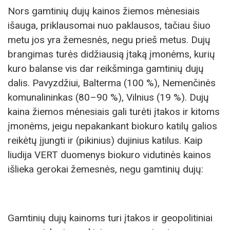
Nors gamtinių dujų kainos žiemos mėnesiais
išauga, priklausomai nuo paklausos, tačiau šiuo
metu jos yra žemesnės, negu prieš metus. Dujų
brangimas turės didžiausią įtaką įmonėms, kurių
kuro balanse vis dar reikšminga gamtinių dujų
dalis. Pavyzdžiui, Balterma (100 %), Nemenčinės
komunalininkas (80–90 %), Vilnius (19 %). Dujų
kaina žiemos mėnesiais gali turėti įtakos ir kitoms
įmonėms, jeigu nepakankant biokuro katilų galios
reikėtų įjungti ir (pikinius) dujinius katilus. Kaip
liudija VERT duomenys biokuro vidutinės kainos
išlieka gerokai žemesnės, negu gamtinių dujų:
Gamtinių dujų kainoms turi įtakos ir geopolitiniai