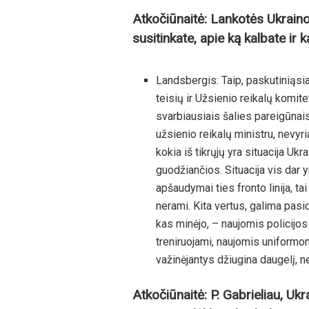
Atkočiūnaitė: Lankotės Ukrainoj
susitinkate, apie ką kalbate ir 
Landsbergis: Taip, paskutiniąs
teisių ir Užsienio reikalų komi
svarbiausiais šalies pareigūnai
užsienio reikalų ministru, nevyr
kokia iš tikrųjų yra situacija Ukr
guodžiančios. Situacija vis dar 
apšaudymai ties fronto linija, tai
nerami. Kita vertus, galima pasid
kas minėjo, – naujomis policijos
treniruojami, naujomis uniformom
važinėjantys džiugina daugelį, ne
Atkočiūnaitė: P. Gabrieliau, Uk