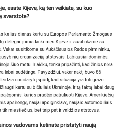
e, esate Kijeve, ką ten veikiate, su kuo
ką svarstote?
ias kelias dienas kartu su Europos Parlamento Žmogaus
tetų delegacijomis lankomės Kijeve ir susitinkame su
s. Vakar susitikome su Aukščiausios Rados pirmininku,
iausybinių organizacijų atstovais. Labiausiai domimės,
ainoje šiuo metu. Ir aišku, tenka pripažinti, kad žinios nėra
yra labai sudėtinga. Pavyzdžiui, vakar naktį buvo 86
 leidžia susidaryti įspūdį, kad situacija yra toli gražu
žiaugti kartu su bičiuliais Ukrainoje, ir tą faktą labai daug
 pajėgomis, kurios pradėjo patruliuoti Kijeve. Amerikiečių
is apsirengę, naujai apsiginklavę, naujais automobiliais
 tik miestiečius, bet taip pat ir valdžios atstovus.
rainos vadovams ketinate pristatyti naują