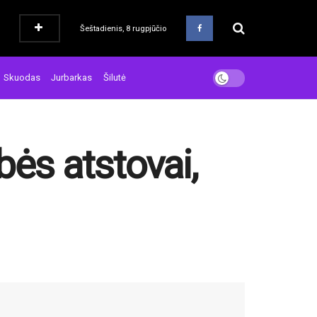
Šeštadienis, 8 rugpjūčio
Skuodas
Jurbarkas
Šilutė
bės atstovai,