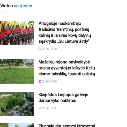
Vietos
naujienos
Ariogaloje nuskambėjo
tradicinis tremtinių, politinių
kalinių ir laisvės kovų dalyvių
sąskrydis „Su Lietuva širdy“
2026-08-08
Mažeikių rajono savivaldybė
ragina gyventojus laikytis Kelių
eismo taisyklių, tausoti aplinką
2026-08-08
Klaipėdos Liepojos gatvėje
darbai vyks naktimis
2026-08-08
Plungėje dar septyni kilometrai