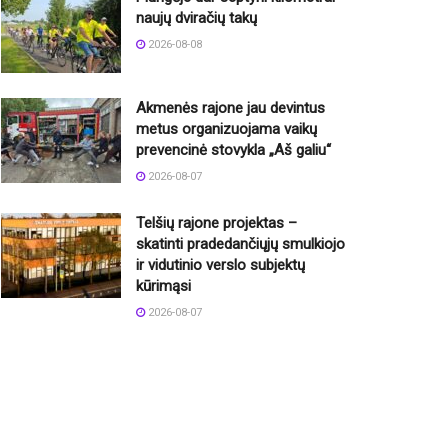
naujų dviračių takų
2026-08-08
Akmenės rajone jau devintus
metus organizuojama vaikų
prevencinė stovykla „Aš galiu“
2026-08-07
Telšių rajone projektas –
skatinti pradedančiųjų smulkiojo
ir vidutinio verslo subjektų
kūrimąsi
2026-08-07