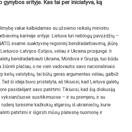
 gynybos srityje. Kas tai per iniciatyva, ką
galimybę vakar kalbėdamas su užsienio reikalų ministru
rbiavimą karinėje srityje. Lietuva turi neblogų pavyzdžių –
NATO, esame suaktyvinę regioninį bendradarbiavimą, įkūrę
ietuvos-Latvijos-Estijos, vėliau ir Ukraina prisijungė. Ir
lėtų bendradarbiauti Ukraina, Moldova ir Gruzija, tuo būdu
žiūrėti plačiau, o ne vien vadovautis savo nacionaliniais
rp kelių valstybių, tai būtų geras argumentas vėliau, galbūt
 Tad ši idėja buvo pristatyta, aš tikiuosi, kad Lietuva galėtų
re pasidalijant savo patirtimi. Tikiuosi, kad šią diskusiją
 vyksiančiuose susitikimuose – ir su premjeru, ir su
d rudenį turėsime kažkokių atgarsių iš ukrainiečių, kurie
linti patirtimi ir išgirsti mūsų platesnę nuomonę ir