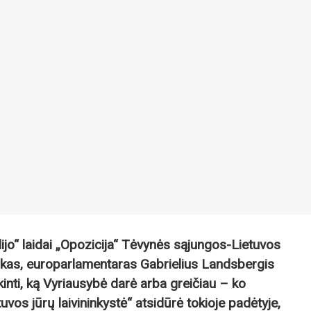
dijo“ laidai „Opozicija“ Tėvynės sąjungos-Lietuvos
nkas, europarlamentaras Gabrielius Landsbergis
inti, ką Vyriausybė darė arba greičiau – ko
uvos jūrų laivininkystė“ atsidūrė tokioje padėtyje,