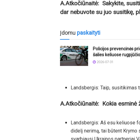
A.Atkočiūnaitė:
Sakykite, susi
dar nebuvote su juo susitikę, pl
Įdomu
paskaityti
Policijos prevencinės p
šalies keliuose rugpjūči
2026-07-31
Landsbergis: Taip, susitikimas t
A.Atkočiūnaitė:
Kokia esminė ž
Landsbergis: Aš esu keliuose fo
didelį nerimą, tai būtent Krymo 
svarbiausi Ukrainos partneriai V