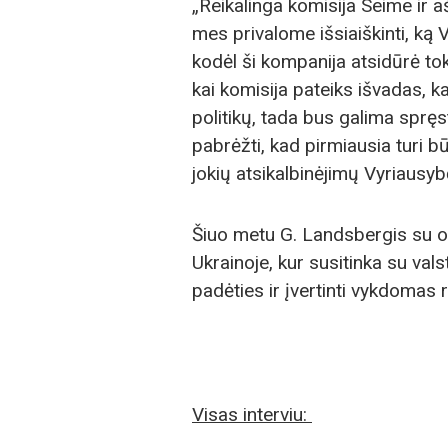
„Reikalinga komisija Seime ir a
mes privalome išsiaiškinti, ką 
kodėl ši kompanija atsidūrė toki
kai komisija pateiks išvadas, 
politikų, tada bus galima spręst
pabrėžti, kad pirmiausia turi bū
jokių atsikalbinėjimų Vyriausy
Šiuo metu G. Landsbergis su of
Ukrainoje, kur susitinka su va
padėties ir įvertinti vykdomas
Visas interviu: