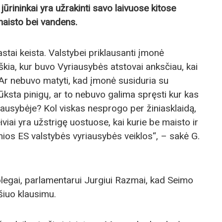
jūrininkai yra užrakinti savo laivuose kitose
 maisto bei vandens.
rastai keista. Valstybei priklausanti įmonė
iškia, kur buvo Vyriausybės atstovai anksčiau, kai
? Ar nebuvo matyti, kad įmonė susiduria su
ūksta pinigų, ar to nebuvo galima spręsti kur kas
iausybėje? Kol viskas nesprogo per žiniasklaidą,
iviai yra užstrigę uostuose, kai kurie be maisto ir
ios ES valstybės vyriausybės veiklos“, – sakė G.
 kolegai, parlamentarui Jurgiui Razmai, kad Seimo
 šiuo klausimu.