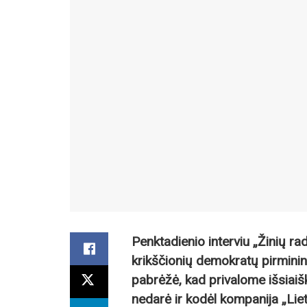
Penktadienio interviu „Žinių ra
krikščionių demokratų pirmini
pabrėžė, kad privalome išsiaišk
nedarė ir kodėl kompanija „Liet