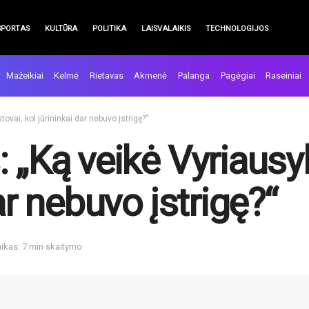
SPORTAS
KULTŪRA
POLITIKA
LAISVALAIKIS
TECHNOLOGIJOS
Mažeikiai
Kelmė
Rietavas
Akmenė
Palanga
Pagėgiai
Raseiniai
ovai, kol jūrininkai dar nebuvo įstrigę?“
 „Ką veikė Vyriausy
ar nebuvo įstrigę?“
ikas: 7 min skaitymo