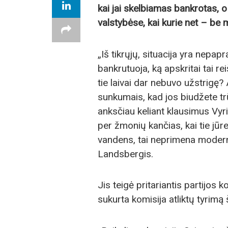
kai jai skelbiamas bankrotas, o 
valstybėse, kai kurie net – be
„Iš tikrųjų, situacija yra nepap
bankrutuoja, ką apskritai tai re
tie laivai dar nebuvo užstrigę
sunkumais, kad jos biudžete tr
anksčiau keliant klausimus Vyr
per žmonių kančias, kai tie jūre
vandens, tai neprimena modern
Landsbergis.
Jis teigė pritariantis partijos
sukurta komisija atliktų tyrimą