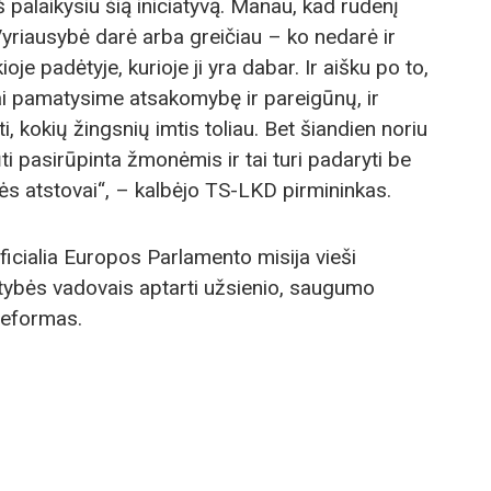
š palaikysiu šią iniciatyvą. Manau, kad rudenį
Vyriausybė darė arba greičiau – ko nedarė ir
oje padėtyje, kurioje ji yra dabar. Ir aišku po to,
kai pamatysime atsakomybę ir pareigūnų, ir
i, kokių žingsnių imtis toliau. Bet šiandien noriu
ti pasirūpinta žmonėmis ir tai turi padaryti be
bės atstovai“, – kalbėjo TS-LKD pirmininkas.
icialia Europos Parlamento misija vieši
lstybės vadovais aptarti užsienio, saugumo
 reformas.