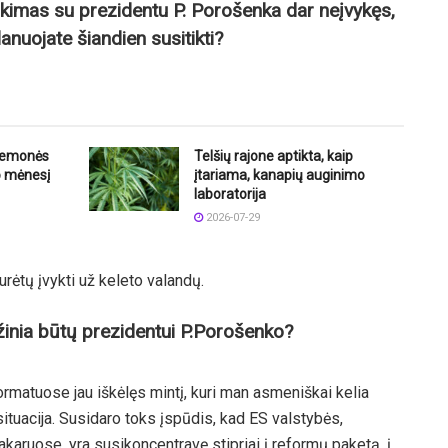
tikimas su prezidentu P. Porošenka dar neįvykęs,
anuojate šiandien susitikti?
riemonės
Telšių rajone aptikta, kaip
o mėnesį
įtariama, kanapių auginimo
laboratorija
2026-07-29
urėtų įvykti už keleto valandų.
inia būtų prezidentui P.Porošenko?
rmatuose jau iškėlęs mintį, kuri man asmeniškai kelia
situacija. Susidaro toks įspūdis, kad ES valstybės,
akaruose, yra susikoncentravę stipriai į reformų paketą, į