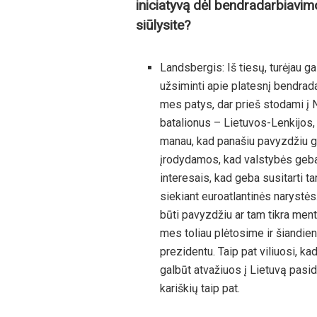
iniciatyvą dėl bendradarbiavimo
siūlysite?
Landsbergis: Iš tiesų, turėjau 
užsiminti apie platesnį bendrada
mes patys, dar prieš stodami į 
batalionus – Lietuvos-Lenkijos, L
manau, kad panašiu pavyzdžiu ga
įrodydamos, kad valstybės geba 
interesais, kad geba susitarti ta
siekiant euroatlantinės narystės.
būti pavyzdžiu ar tam tikra mento
mes toliau plėtosime ir šiandien
prezidentu. Taip pat viliuosi, ka
galbūt atvažiuos į Lietuvą pasida
kariškių taip pat.