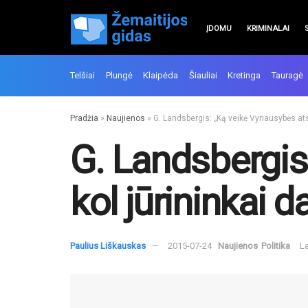
ĮDOMU
KRIMINALAI
Telšiai
Plungė
Klaipėda
Šiauliai
Kretinga
Tauragė
Pradžia
»
Naujienos
»
G. Landsbergis: „Ką veikė Vyriausybės atst
G. Landsbergis:
kol jūrininkai d
Paulius Liškauskas
2015-07-24
Naujienos
Politika
La