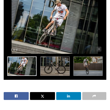
-
+
1
Iš 6