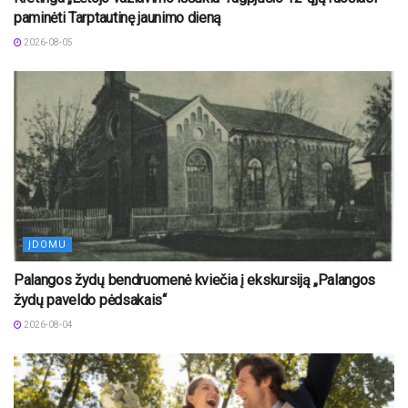
paminėti Tarptautinę jaunimo dieną
2026-08-05
ĮDOMU
Palangos žydų bendruomenė kviečia į ekskursiją „Palangos
žydų paveldo pėdsakais“
2026-08-04