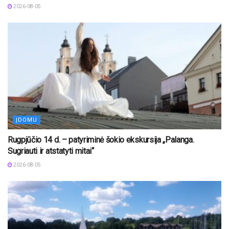
2026-08-05
ĮDOMU
Rugpjūčio 14 d. – patyriminė šokio ekskursija „Palanga.
Sugriauti ir atstatyti mitai“
2026-08-05