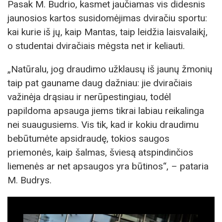
Pasak M. Budrio, kasmet jaučiamas vis didesnis
jaunosios kartos susidomėjimas dviračiu sportu:
kai kurie iš jų, kaip Mantas, taip leidžia laisvalaikį,
o studentai dviračiais mėgsta net ir keliauti.
„Natūralu, jog draudimo užklausų iš jaunų žmonių
taip pat gauname daug dažniau: jie dviračiais
važinėja drąsiau ir nerūpestingiau, todėl
papildoma apsauga jiems tikrai labiau reikalinga
nei suaugusiems. Vis tik, kad ir kokiu draudimu
bebūtumėte apsidraudę, tokios saugos
priemonės, kaip šalmas, šviesą atspindinčios
liemenės ar net apsaugos yra būtinos“, – pataria
M. Budrys.