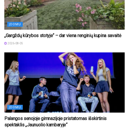
ĮDOMU
„Gargždų kūrybos stotyje“ – dar viena renginių kupina savaitė
2026-08-05
ĮDOMU
Palangos senojoje gimnazijoje pristatomas išskirtinis
spektaklis „Jaunuolio kambaryje“