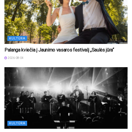
KULTŪRA
Palanga kviečia į Jaunimo vasaros festivalį „Saulės jūra“
2026-08-04
KULTŪRA