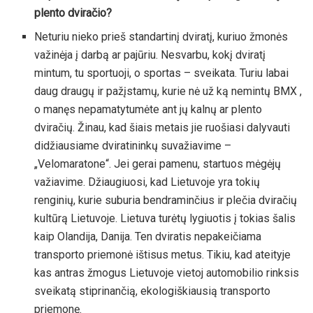
plento dviračio?
Neturiu nieko prieš standartinį dviratį, kuriuo žmonės
važinėja į darbą ar pajūriu. Nesvarbu, kokį dviratį
mintum, tu sportuoji, o sportas – sveikata. Turiu labai
daug draugų ir pažįstamų, kurie nė už ką nemintų BMX ,
o manęs nepamatytumėte ant jų kalnų ar plento
dviračių. Žinau, kad šiais metais jie ruošiasi dalyvauti
didžiausiame dviratininkų suvažiavime –
„Velomaratone“. Jei gerai pamenu, startuos mėgėjų
važiavime. Džiaugiuosi, kad Lietuvoje yra tokių
renginių, kurie suburia bendraminčius ir plečia dviračių
kultūrą Lietuvoje. Lietuva turėtų lygiuotis į tokias šalis
kaip Olandija, Danija. Ten dviratis nepakeičiama
transporto priemonė ištisus metus. Tikiu, kad ateityje
kas antras žmogus Lietuvoje vietoj automobilio rinksis
sveikatą stiprinančią, ekologiškiausią transporto
priemonę.