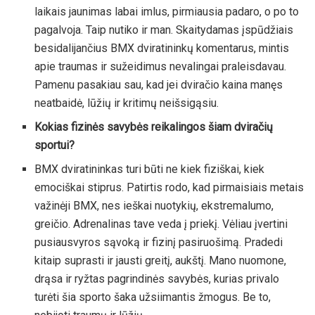
laikais jaunimas labai imlus, pirmiausia padaro, o po to
pagalvoja. Taip nutiko ir man. Skaitydamas įspūdžiais
besidalijančius BMX dviratininkų komentarus, mintis
apie traumas ir sužeidimus nevalingai praleisdavau.
Pamenu pasakiau sau, kad jei dviračio kaina manęs
neatbaidė, lūžių ir kritimų neišsigąsiu.
Kokias fizinės savybės reikalingos šiam dviračių
sportui?
BMX dviratininkas turi būti ne kiek fiziškai, kiek
emociškai stiprus. Patirtis rodo, kad pirmaisiais metais
važinėji BMX, nes ieškai nuotykių, ekstremalumo,
greičio. Adrenalinas tave veda į priekį. Vėliau įvertini
pusiausvyros sąvoką ir fizinį pasiruošimą. Pradedi
kitaip suprasti ir jausti greitį, aukštį. Mano nuomone,
drąsa ir ryžtas pagrindinės savybės, kurias privalo
turėti šia sporto šaka užsiimantis žmogus. Be to,