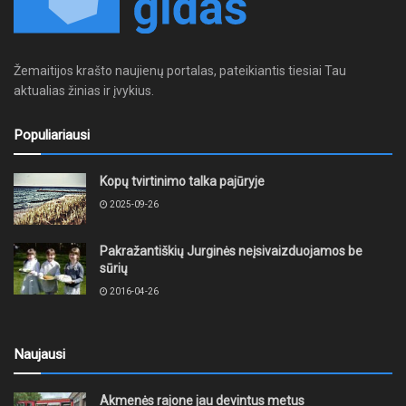
Žemaitijos krašto naujienų portalas, pateikiantis tiesiai Tau
aktualias žinias ir įvykius.
Populiariausi
Kopų tvirtinimo talka pajūryje
2025-09-26
Pakražantiškių Jurginės neįsivaizduojamos be
sūrių
2016-04-26
Naujausi
Akmenės rajone jau devintus metus