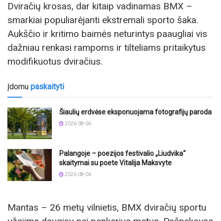
Dviračių krosas, dar kitaip vadinamas BMX –
smarkiai populiarėjanti ekstremali sporto šaka.
Aukščio ir kritimo baimės neturintys paaugliai vis
dažniau renkasi rampoms ir tilteliams pritaikytus
modifikuotus dviračius.
Įdomu
paskaityti
Šiaulių erdvėse eksponuojama fotografijų paroda
2026-08-06
Palangoje – poezijos festivalio „Liudvika“
skaitymai su poete Vitalija Maksvyte
2026-08-06
Mantas – 26 metų vilnietis, BMX dviračių sportu