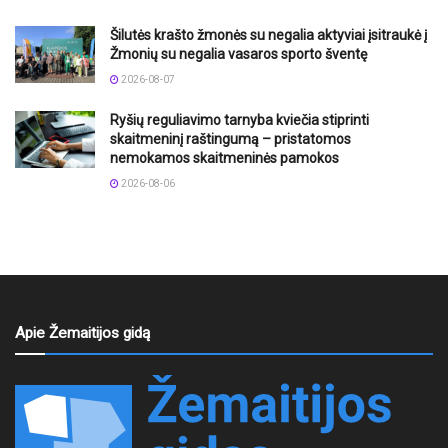
Šilutės krašto žmonės su negalia aktyviai įsitraukė į
Žmonių su negalia vasaros sporto šventę
2026-08-07
Ryšių reguliavimo tarnyba kviečia stiprinti
skaitmeninį raštingumą – pristatomos
nemokamos skaitmeninės pamokos
2026-08-06
Apie Žemaitijos gidą