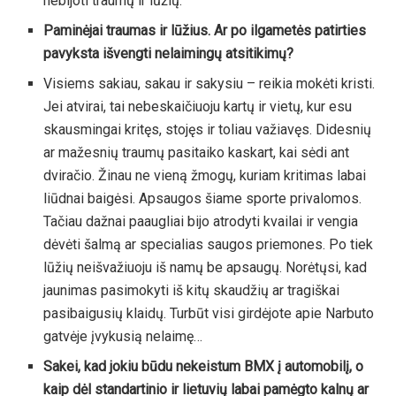
nebijoti traumų ir lūžių.
Paminėjai traumas ir lūžius. Ar po ilgametės patirties
pavyksta išvengti nelaimingų atsitikimų?
Visiems sakiau, sakau ir sakysiu – reikia mokėti kristi.
Jei atvirai, tai nebeskaičiuoju kartų ir vietų, kur esu
skausmingai kritęs, stojęs ir toliau važiavęs. Didesnių
ar mažesnių traumų pasitaiko kaskart, kai sėdi ant
dviračio. Žinau ne vieną žmogų, kuriam kritimas labai
liūdnai baigėsi. Apsaugos šiame sporte privalomos.
Tačiau dažnai paaugliai bijo atrodyti kvailai ir vengia
dėvėti šalmą ar specialias saugos priemones. Po tiek
lūžių neišvažiuoju iš namų be apsaugų. Norėtųsi, kad
jaunimas pasimokyti iš kitų skaudžių ar tragiškai
pasibaigusių klaidų. Turbūt visi girdėjote apie Narbuto
gatvėje įvykusią nelaimę…
Sakei, kad jokiu būdu nekeistum BMX į automobilį, o
kaip dėl standartinio ir lietuvių labai pamėgto kalnų ar