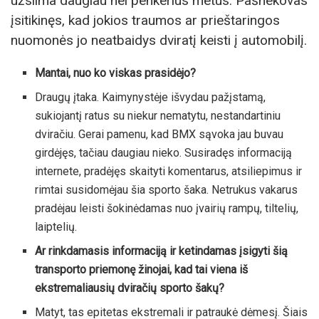
užsiima daugiau nei penkerius metus. Pašnekovas
įsitikinęs, kad jokios traumos ar prieštaringos
nuomonės jo neatbaidys dviratį keisti į automobilį.
Mantai, nuo ko viskas prasidėjo?
Draugų įtaka. Kaimynystėje išvydau pažįstamą,
sukiojantį ratus su niekur nematytu, nestandartiniu
dviračiu. Gerai pamenu, kad BMX sąvoka jau buvau
girdėjęs, tačiau daugiau nieko. Susiradęs informaciją
internete, pradėjęs skaityti komentarus, atsiliepimus ir
rimtai susidomėjau šia sporto šaka. Netrukus vakarus
pradėjau leisti šokinėdamas nuo įvairių rampų, tiltelių,
laiptelių.
Ar rinkdamasis informaciją ir ketindamas įsigyti šią
transporto priemonę žinojai, kad tai viena iš
ekstremaliausių dviračių sporto šakų?
Matyt, tas epitetas ekstremali ir patraukė dėmesį. Šiais