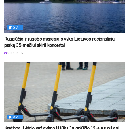
ĮDOMU
Rugpjūčio ir rugsėjo mėnesiais vyks Lietuvos nacionalinių
parkų 35-mečiui skirti koncertai
2026-08-05
ĮDOMU
Kretinga „Lėtojo važiavimo iššūkiu“ rugpjūčio 12-ąją ruošiasi