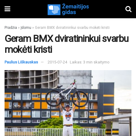
Pradžia
»
Įdomu
»
Geram BMX dviratininkui svarbu mokėti kristi
Geram BMX dviratininkui svarbu
mokėti kristi
Paulius Liškauskas
2015-07-24
Laikas: 3 min skaitymo