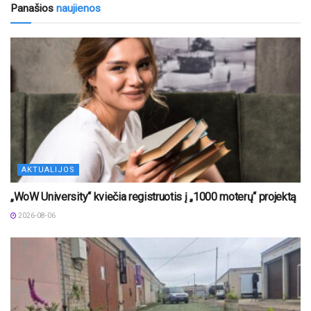
Panašios
naujienos
AKTUALIJOS
„WoW University“ kviečia registruotis į „1000 moterų“ projektą
2026-08-06