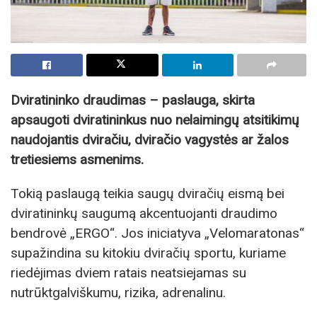
Dviratininko draudimas – paslauga, skirta
apsaugoti dviratininkus nuo nelaimingų atsitikimų
naudojantis dviračiu, dviračio vagystės ar žalos
tretiesiems asmenims.
Tokią paslaugą teikia saugų dviračių eismą bei
dviratininkų saugumą akcentuojanti draudimo
bendrovė „ERGO“. Jos iniciatyva „Velomaratonas“
supažindina su kitokiu dviračių sportu, kuriame
riedėjimas dviem ratais neatsiejamas su
nutrūktgalviškumu, rizika, adrenalinu.