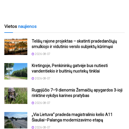
Vietos
naujienos
Telšių rajone projektas – skatinti pradedančiųjų
smulkiojo ir vidutinio verslo subjektų kūrimąsi
2026-08-07
Kretingoje, Penkininkų gatvėje bus nutiesti
vandentiekio ir buitinių nuotekų tinklai
2026-08-07
Rugpjūčio 7–9 dienomis Žemaičių apygardos 3-ioji
rinktinė vykdys karines pratybas
2026-08-07
„Via Lietuva“ pradeda magistralinio kelio A11
Šiauliai–Palanga modernizavimo etapą
2026-08-07