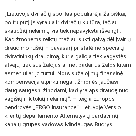
„Lietuvoje dviračių sportas populiarėja žaibiškai,
po truputį įsivyrauja ir dviračių kultūra, tačiau
skaudžių nelaimių vis tiek nepavyksta išvengti.
Kad žmonėms reiktų mažiau sukti galvą dėl įvairių
draudimo rūšių – pavasarį pristatėme specialų
dviratininkų draudimą, kuris galioja tiek vagystės
atveju, tiek susižalojus ar net padarius žalos kitam
asmeniui ar jo turtui. Nors sužalojimų finansinė
kompensacija atpirkti negali, žmonės jaučiasi
daug saugesni žinodami, kad yra apsidraudę nuo
vagišių ir kitokių nelaimių“, – teigia Europos
bendrovės „ERGO Insurance“ Lietuvoje Verslo
klientų departamento Alternatyvių pardavimų
kanalų grupės vadovas Mindaugas Budrys.