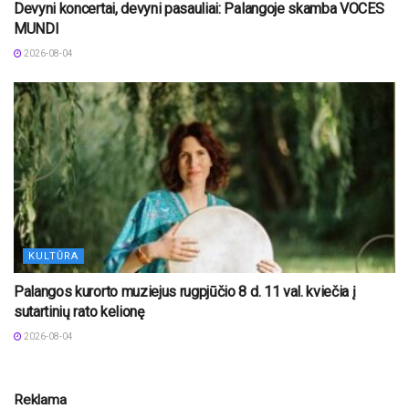
Devyni koncertai, devyni pasauliai: Palangoje skamba VOCES
MUNDI
2026-08-04
KULTŪRA
Palangos kurorto muziejus rugpjūčio 8 d. 11 val. kviečia į
sutartinių rato kelionę
2026-08-04
Reklama