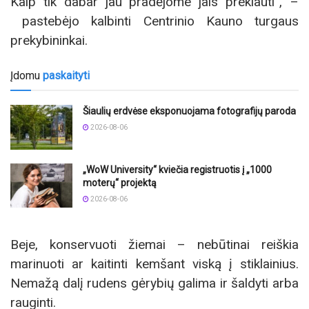
Kaip tik dabar jau pradėjome jais prekiauti“, –
pastebėjo kalbinti Centrinio Kauno turgaus
prekybininkai.
Įdomu
paskaityti
Šiaulių erdvėse eksponuojama fotografijų paroda
2026-08-06
„WoW University“ kviečia registruotis į „1000
moterų“ projektą
2026-08-06
Beje, konservuoti žiemai – nebūtinai reiškia
marinuoti ar kaitinti kemšant viską į stiklainius.
Nemažą dalį rudens gėrybių galima ir šaldyti arba
rauginti.