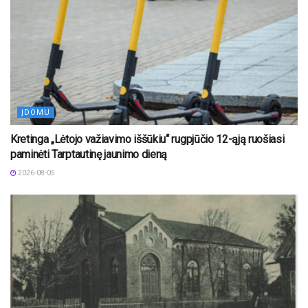
ĮDOMU
Kretinga „Lėtojo važiavimo iššūkiu“ rugpjūčio 12-ąją ruošiasi
paminėti Tarptautinę jaunimo dieną
2026-08-05