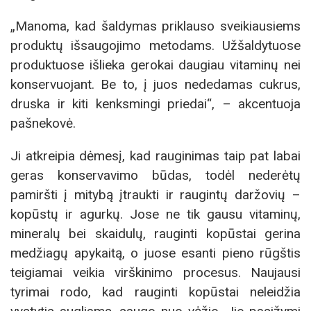
„Manoma, kad šaldymas priklauso sveikiausiems
produktų išsaugojimo metodams. Užšaldytuose
produktuose išlieka gerokai daugiau vitaminų nei
konservuojant. Be to, į juos nededamas cukrus,
druska ir kiti kenksmingi priedai“, – akcentuoja
pašnekovė.
Ji atkreipia dėmesį, kad rauginimas taip pat labai
geras konservavimo būdas, todėl nederėtų
pamiršti į mitybą įtraukti ir raugintų daržovių –
kopūstų ir agurkų. Jose ne tik gausu vitaminų,
mineralų bei skaidulų, rauginti kopūstai gerina
medžiagų apykaitą, o juose esanti pieno rūgštis
teigiamai veikia virškinimo procesus. Naujausi
tyrimai rodo, kad rauginti kopūstai neleidžia