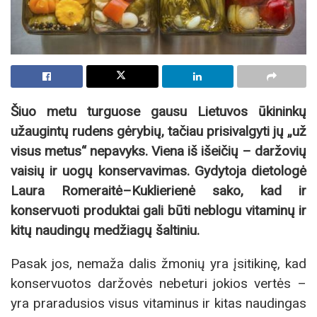
Šiuo metu turguose gausu Lietuvos ūkininkų
užaugintų rudens gėrybių, tačiau prisivalgyti jų „už
visus metus“ nepavyks. Viena iš išeičių – daržovių
vaisių ir uogų konservavimas. Gydytoja dietologė
Laura Romeraitė–Kuklierienė sako, kad ir
konservuoti produktai gali būti neblogu vitaminų ir
kitų naudingų medžiagų šaltiniu.
Pasak jos, nemaža dalis žmonių yra įsitikinę, kad
konservuotos daržovės nebeturi jokios vertės –
yra praradusios visus vitaminus ir kitas naudingas