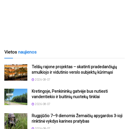
Vietos
naujienos
Telšių rajone projektas – skatinti pradedančiųjų
smulkiojo ir vidutinio verslo subjektų kūrimąsi
2026-08-07
Kretingoje, Penkininkų gatvėje bus nutiesti
vandentiekio ir buitinių nuotekų tinklai
2026-08-07
Rugpjūčio 7–9 dienomis Žemaičių apygardos 3-ioji
rinktinė vykdys karines pratybas
2026-08-07