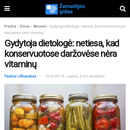
Pradžia
»
Žinios
»
Akmenė
»
Gydytoja dietologė: netiesa, kad konservuotose
daržovėse nėra vitaminų
Gydytoja dietologė: netiesa, kad
konservuotose daržovėse nėra
vitaminų
Paulius Liškauskas
2016-09-19
Laikas: 3 min skaitymo