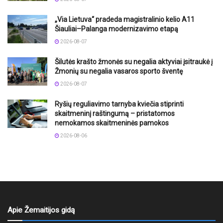
„Via Lietuva“ pradeda magistralinio kelio A11
Šiauliai–Palanga modernizavimo etapą
2026-08-07
Šilutės krašto žmonės su negalia aktyviai įsitraukė į
Žmonių su negalia vasaros sporto šventę
2026-08-07
Ryšių reguliavimo tarnyba kviečia stiprinti
skaitmeninį raštingumą – pristatomos
nemokamos skaitmeninės pamokos
2026-08-06
Apie Žemaitijos gidą