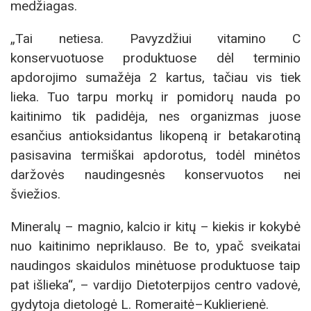
medžiagas.
„Tai netiesa. Pavyzdžiui vitamino C
konservuotuose produktuose dėl terminio
apdorojimo sumažėja 2 kartus, tačiau vis tiek
lieka. Tuo tarpu morkų ir pomidorų nauda po
kaitinimo tik padidėja, nes organizmas juose
esančius antioksidantus likopeną ir betakarotiną
pasisavina termiškai apdorotus, todėl minėtos
daržovės naudingesnės konservuotos nei
šviežios.
Mineralų – magnio, kalcio ir kitų – kiekis ir kokybė
nuo kaitinimo nepriklauso. Be to, ypač sveikatai
naudingos skaidulos minėtuose produktuose taip
pat išlieka“, – vardijo Dietoterpijos centro vadovė,
gydytoja dietologė L. Romeraitė–Kuklierienė.