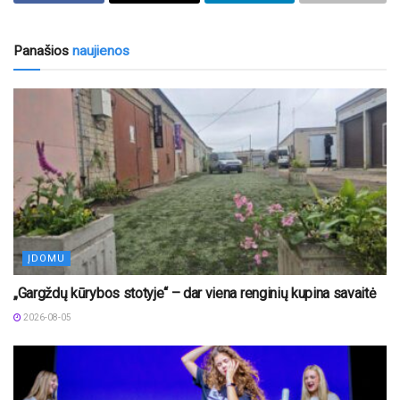
Panašios
naujienos
ĮDOMU
„Gargždų kūrybos stotyje“ – dar viena renginių kupina savaitė
2026-08-05