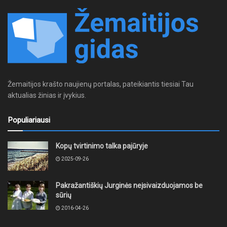
Žemaitijos krašto naujienų portalas, pateikiantis tiesiai Tau
aktualias žinias ir įvykius.
Populiariausi
Kopų tvirtinimo talka pajūryje
2025-09-26
Pakražantiškių Jurginės neįsivaizduojamos be
sūrių
2016-04-26