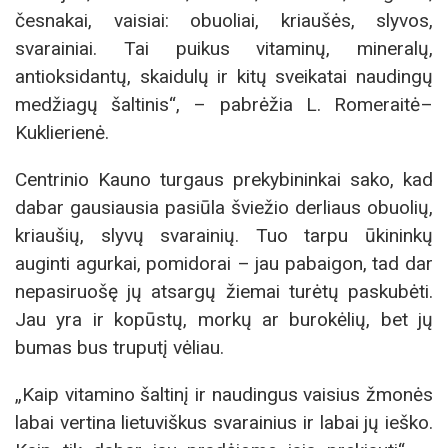
česnakai, vaisiai: obuoliai, kriaušės, slyvos,
svarainiai. Tai puikus vitaminų, mineralų,
antioksidantų, skaidulų ir kitų sveikatai naudingų
medžiagų šaltinis“, – pabrėžia L. Romeraitė–
Kuklierienė.
Centrinio Kauno turgaus prekybininkai sako, kad
dabar gausiausia pasiūla šviežio derliaus obuolių,
kriaušių, slyvų svarainių. Tuo tarpu ūkininkų
auginti agurkai, pomidorai – jau pabaigon, tad dar
nepasiruošę jų atsargų žiemai turėtų paskubėti.
Jau yra ir kopūstų, morkų ar burokėlių, bet jų
bumas bus truputį vėliau.
„Kaip vitamino šaltinį ir naudingus vaisius žmonės
labai vertina lietuviškus svarainius ir labai jų ieško.