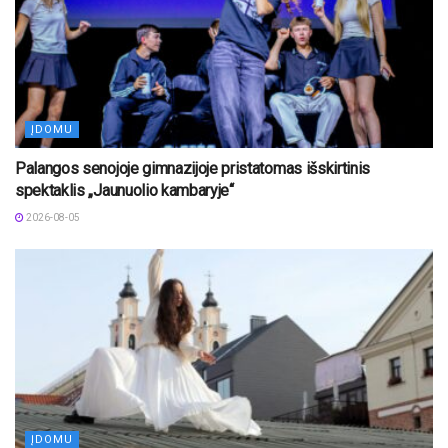
ĮDOMU
Palangos senojoje gimnazijoje pristatomas išskirtinis
spektaklis „Jaunuolio kambaryje“
2026-08-05
ĮDOMU