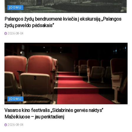
ĮDOMU
Palangos žydų bendruomenė kviečia į ekskursiją „Palangos
žydų paveldo pėdsakais“
2026-08-04
ĮDOMU
Vasaros kino festivalis „Sidabrinės gervės naktys“
Mažeikiuose – jau penktadienį
2026-08-04