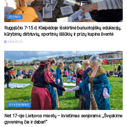
ĮDOMU
Rugpjūčio 7-15 d. Klaipėdoje išskirtinė buriuotojiškų edukacijų,
kūrybinių dirbtuvių, sportinių iššūkių ir prizų kupina šventė
2026-07-31
GYVENIMAS
Net 17-oje Lietuvos miestų – kvietimas senjorams: „Švęskime
gyvenimą čia ir dabar!“