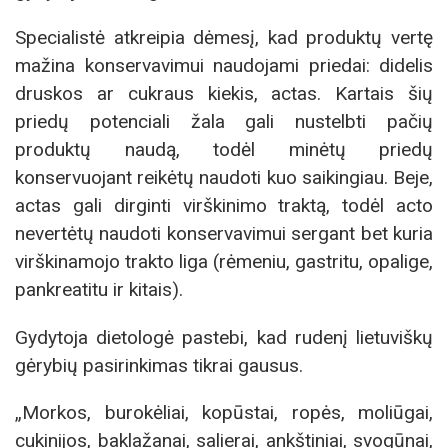
Specialistė atkreipia dėmesį, kad produktų vertę
mažina konservavimui naudojami priedai: didelis
druskos ar cukraus kiekis, actas. Kartais šių
priedų potenciali žala gali nustelbti pačių
produktų naudą, todėl minėtų priedų
konservuojant reikėtų naudoti kuo saikingiau. Beje,
actas gali dirginti virškinimo traktą, todėl acto
nevertėtų naudoti konservavimui sergant bet kuria
virškinamojo trakto liga (rėmeniu, gastritu, opalige,
pankreatitu ir kitais).
Gydytoja dietologė pastebi, kad rudenį lietuviškų
gėrybių pasirinkimas tikrai gausus.
„Morkos, burokėliai, kopūstai, ropės, moliūgai,
cukinijos, baklažanai, salierai, ankštiniai, svogūnai,