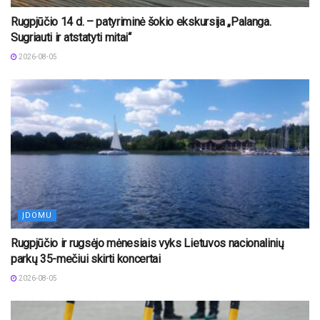
Rugpjūčio 14 d. – patyriminė šokio ekskursija „Palanga.
Sugriauti ir atstatyti mitai“
2026-08-05
ĮDOMU
Rugpjūčio ir rugsėjo mėnesiais vyks Lietuvos nacionalinių
parkų 35-mečiui skirti koncertai
2026-08-05