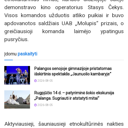
demonstravo kino operatorius Stasys Čekys.
Visos komandos užduotis atliko puikiai ir buvo
apdovanotos saldžiais UAB „Molupis“ prizais, o
greičiausioji komanda laimėjo ypatingus
pusryčius.
Įdomu
paskaityti
Palangos senojoje gimnazijoje pristatomas
išskirtinis spektaklis „Jaunuolio kambaryje“
2026-08-05
Rugpjūčio 14 d. – patyriminė šokio ekskursija
„Palanga. Sugriauti ir atstatyti mitai“
2026-08-05
Aktyviausieji, šauniausieji etnokultūrinės nakties