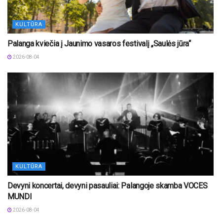
KULTŪRA
Palanga kviečia į Jaunimo vasaros festivalį „Saulės jūra“
2026-08-04
KULTŪRA
Devyni koncertai, devyni pasauliai: Palangoje skamba VOCES
MUNDI
2026-08-04