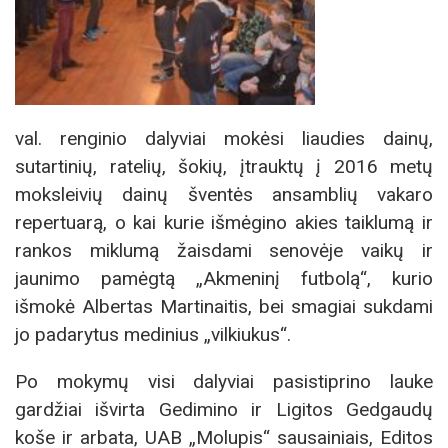
val. renginio dalyviai mokėsi liaudies dainų,
sutartinių, ratelių, šokių, įtrauktų į 2016 metų
moksleivių dainų šventės ansamblių vakaro
repertuarą, o kai kurie išmėgino akies taiklumą ir
rankos miklumą žaisdami senovėje vaikų ir
jaunimo pamėgtą „Akmeninį futbolą“, kurio
išmokė Albertas Martinaitis, bei smagiai sukdami
jo padarytus medinius „vilkiukus“.
Po mokymų visi dalyviai pasistiprino lauke
gardžiai išvirta Gedimino ir Ligitos Gedgaudų
koše ir arbata, UAB „Molupis“ sausainiais, Editos