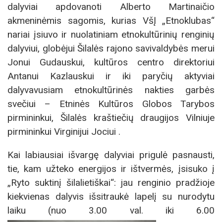
dalyviai apdovanoti Alberto Martinaičio
akmeninėmis sagomis, kurias VšĮ „Etnoklubas“
nariai įsiuvo ir nuolatiniam etnokultūrinių renginių
dalyviui, globėjui Šilalės rajono savivaldybės merui
Jonui Gudauskui, kultūros centro direktoriui
Antanui Kazlauskui ir iki paryčių aktyviai
dalyvavusiam etnokultūrinės nakties garbės
svečiui – Etninės Kultūros Globos Tarybos
pirmininkui, Šilalės kraštiečių draugijos Vilniuje
pirmininkui Virginijui Jociui .
Kai labiausiai išvargę dalyviai prigulė pasnausti,
tie, kam užteko energijos ir ištvermės, įsisuko į
„Ryto suktinį šilalietiškai“: jau renginio pradžioje
kiekvienas dalyvis išsitraukė lapelį su nurodytu
laiku (nuo 3.00 val. iki 6.00