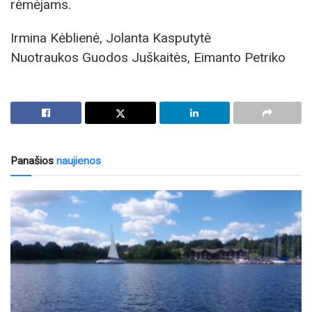
rėmėjams.
Irmina Kėblienė, Jolanta Kasputytė
Nuotraukos Guodos Juškaitės, Eimanto Petriko
Panašios
naujienos