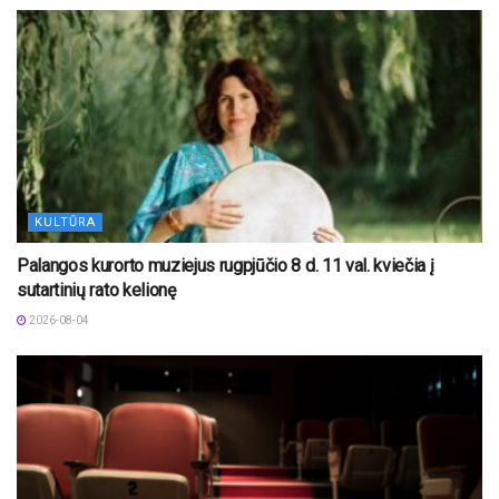
KULTŪRA
Palangos kurorto muziejus rugpjūčio 8 d. 11 val. kviečia į
sutartinių rato kelionę
2026-08-04