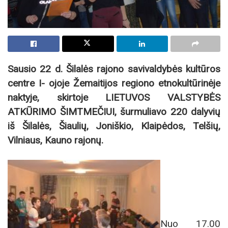
Sausio 22 d. Šilalės rajono savivaldybės kultūros
centre I- ojoje Žemaitijos regiono etnokultūrinėje
naktyje, skirtoje LIETUVOS VALSTYBĖS
ATKŪRIMO ŠIMTMEČIUI, šurmuliavo 220 dalyvių
iš Šilalės, Šiaulių, Joniškio, Klaipėdos, Telšių,
Vilniaus, Kauno rajonų.
Nuo 17.00