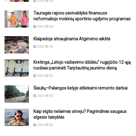
2026-08-06
Tauragės rajono savivaldybė finansuos
neformaliojo mokinių sportinio ugdymo programas
2026-08-06
Klaipėdoje atnaujinama Atgimimo aikštė
2026-08-05
Kretinga „Lėtojo važiavimo iššūkiu“ rugpjūčio 12-ąją
ruošiasi paminėti Tarptautinę jaunimo dieną
2026-08-05
Šiaulių–Palangos kelyje atliekami remonto darbai
2026-08-05
Kaip elgtis nelaimės atveju? Pagrindinės saugaus
elgesio taisyklės
2026-08-05