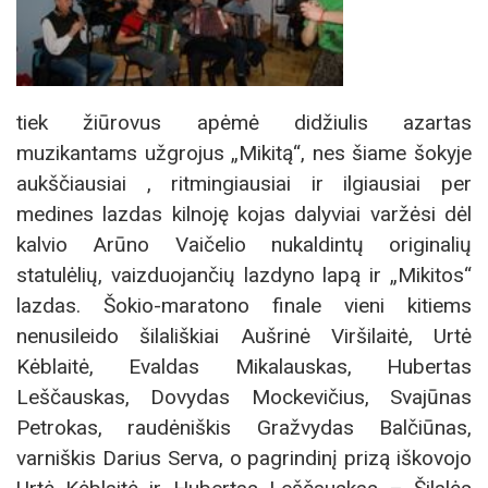
tiek žiūrovus apėmė didžiulis azartas
muzikantams užgrojus „Mikitą“, nes šiame šokyje
aukščiausiai , ritmingiausiai ir ilgiausiai per
medines lazdas kilnoję kojas dalyviai varžėsi dėl
kalvio Arūno Vaičelio nukaldintų originalių
statulėlių, vaizduojančių lazdyno lapą ir „Mikitos“
lazdas. Šokio-maratono finale vieni kitiems
nenusileido šilališkiai Aušrinė Viršilaitė, Urtė
Kėblaitė, Evaldas Mikalauskas, Hubertas
Leščauskas, Dovydas Mockevičius, Svajūnas
Petrokas, raudėniškis Gražvydas Balčiūnas,
varniškis Darius Serva, o pagrindinį prizą iškovojo