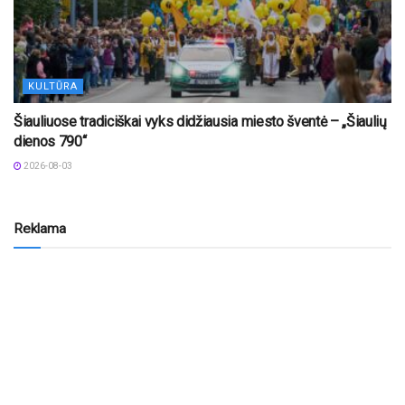
KULTŪRA
Šiauliuose tradiciškai vyks didžiausia miesto šventė – „Šiaulių
dienos 790“
2026-08-03
Reklama