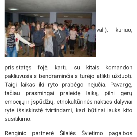
val.), kuriuo,
prisistatęs fojė, kartu su kitais komandon
pakliuvusiais bendraminčiais turėjo atlikti užduotį.
Taigi laikas iki ryto prabėgo nejučia. Pavargę,
tačiau prasmingai praleidę laiką, pilni gerų
emocijų ir įspūdžių, etnokultūrinės nakties dalyviai
ryte išsiskirstė tvirtindami, kad būtinai lauks kito
susitikimo.
Renginio partnerė Šilalės Švietimo pagalbos