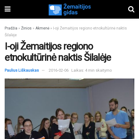
Pradžia
»
Žinios
»
Akmenė
»
I-oji Žemaitijos regiono etnokultūrinė naktis
Šilalėje
I-oji Žemaitijos regiono
etnokultūrinė naktis Šilalėje
Paulius Liškauskas
2016-02-06
Laikas: 4 min skaitymo