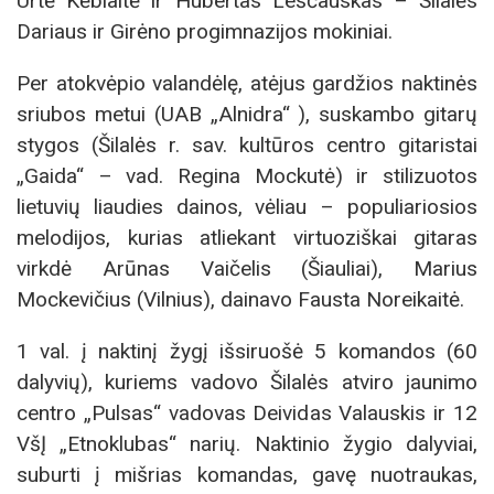
Urtė Kėblaitė ir Hubertas Leščauskas – Šilalės
Dariaus ir Girėno progimnazijos mokiniai.
Per atokvėpio valandėlę, atėjus gardžios naktinės
sriubos metui (UAB „Alnidra“ ), suskambo gitarų
stygos (Šilalės r. sav. kultūros centro gitaristai
„Gaida“ – vad. Regina Mockutė) ir stilizuotos
lietuvių liaudies dainos, vėliau – populiariosios
melodijos, kurias atliekant virtuoziškai gitaras
virkdė Arūnas Vaičelis (Šiauliai), Marius
Mockevičius (Vilnius), dainavo Fausta Noreikaitė.
1 val. į naktinį žygį išsiruošė 5 komandos (60
dalyvių), kuriems vadovo Šilalės atviro jaunimo
centro „Pulsas“ vadovas Deividas Valauskis ir 12
VšĮ „Etnoklubas“ narių. Naktinio žygio dalyviai,
suburti į mišrias komandas, gavę nuotraukas,