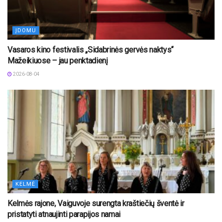
ĮDOMU
Vasaros kino festivalis „Sidabrinės gervės naktys“
Mažeikiuose – jau penktadienį
2026-08-04
KELMĖ
Kelmės rajone, Vaiguvoje surengta kraštiečių šventė ir
pristatyti atnaujinti parapijos namai