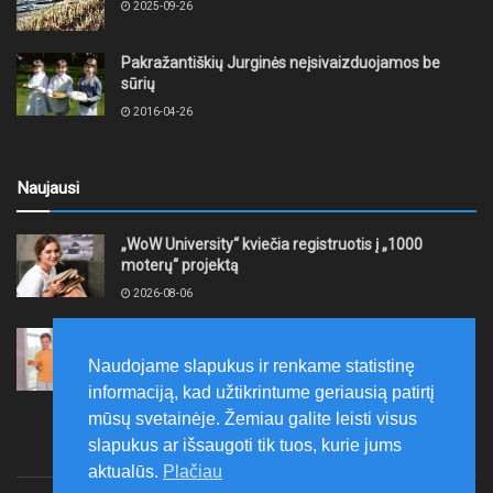
2025-09-26
Pakražantiškių Jurginės neįsivaizduojamos be
sūrių
2016-04-26
Naujausi
„WoW University“ kviečia registruotis į „1000
moterų“ projektą
2026-08-06
Tauragės rajono savivaldybė finansuos
neformaliojo mokinių sportinio ugdymo programas
Naudojame slapukus ir renkame statistinę
2026-08-06
informaciją, kad užtikrintume geriausią patirtį
mūsų svetainėje. Žemiau galite leisti visus
slapukus ar išsaugoti tik tuos, kurie jums
aktualūs.
Plačiau