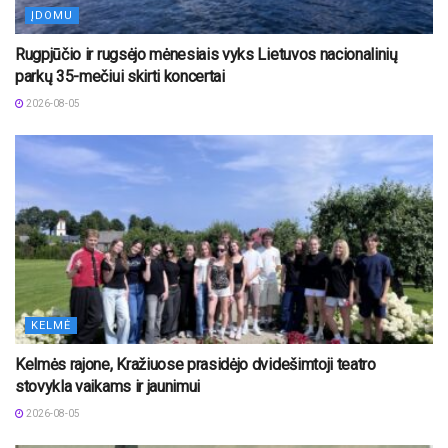
ĮDOMU
Rugpjūčio ir rugsėjo mėnesiais vyks Lietuvos nacionalinių
parkų 35-mečiui skirti koncertai
2026-08-05
KELMĖ
Kelmės rajone, Kražiuose prasidėjo dvidešimtoji teatro
stovykla vaikams ir jaunimui
2026-08-05