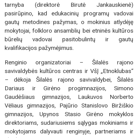
tarnyba (direktorė Birutė Jankauskienė)
pasirūpino, kad edukacinių programų vadovai
gautų metodines pažymas, o mokinius atlydėję
mokytojai, folkloro ansamblių bei etninės kultūros
būrelių vadovai pasitobulintų ir gautų
kvalifikacijos pažymėjimus.
Renginio organizatoriai – Šilalės rajono
savivaldybės kultūros centras ir VšĮ „Etnoklubas“
– dėkoja Šilalės rajono savivaldybei, Šilalės
Dariaus ir Girėno progimnazijos, Simono
Gaudėšiaus gimnazijos, Laukuvos Norberto
Vėliaus gimnazijos, Pajūrio Stanislovo Biržiškio
gimnazijos, Upynos Stasio Girėno mokyklos
direktoriams, sudariusiems sąlygas mokiniams ir
mokytojams dalyvauti renginyje, partneriams ir