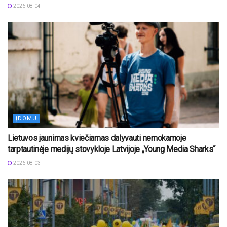
2026-08-04
ĮDOMU
Lietuvos jaunimas kviečiamas dalyvauti nemokamoje
tarptautinėje medijų stovykloje Latvijoje „Young Media Sharks“
2026-08-03