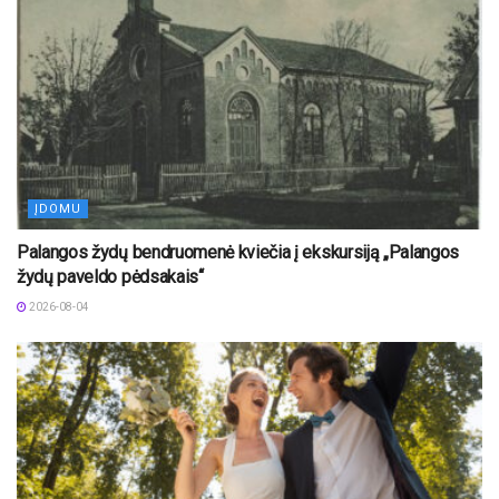
ĮDOMU
Palangos žydų bendruomenė kviečia į ekskursiją „Palangos
žydų paveldo pėdsakais“
2026-08-04