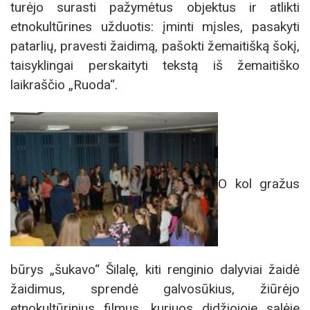
turėjo surasti pažymėtus objektus ir atlikti
etnokultūrines užduotis: įminti mįsles, pasakyti
patarlių, pravesti žaidimą, pašokti žemaitišką šokį,
taisyklingai perskaityti tekstą iš žemaitiško
laikraščio „Ruoda“.
O kol gražus
būrys „šukavo“ Šilalę, kiti renginio dalyviai žaidė
žaidimus, sprendė galvosūkius, žiūrėjo
etnokultūrinius filmus, kuriuos didžiojoje salėje