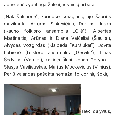
Jonelienės ypatinga žolelių ir vaisių arbata.
„Naktišokiuose“, kuriuose smagiai grojo šaunūs
muzikantai Artūras Sinkevičius, Dobilas Juška
(Kauno folkloro ansamblis „Gilė“), Albertas
Martinaitis, Arūnas ir Diana Vaičeliai (Šiauliai),
Alvydas Vozgirdas (Klaipėda “Kuršiukai”), Jovita
Lubienė (folkloro ansamblis „Gerviki“), Linas
Šedvilas (Varniai), kaltinėniškiai Jonas Geryba ir
Stasys Vasiliauskas, Marius Mockevičius (Vilnius).
Per 3 valandas pašokta nemažai folklorinių šokių.
Tiek dalyvius,