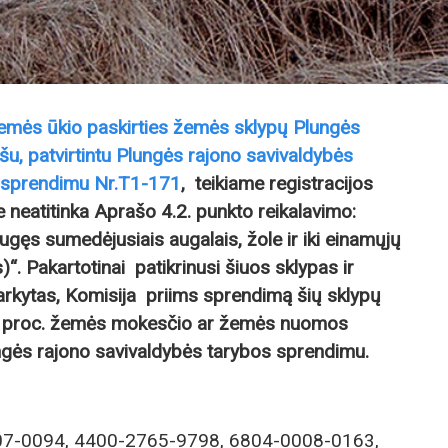
žemės ūkio paskirties žemės sklypų Plungės
u, patvirtintu Plungės rajono savivaldybės
. sprendimu Nr.T1-171
, teikiame registracijos
ie neatitinka Aprašo 4.2. punkto reikalavimo:
gęs sumedėjusiais augalais, žole ir iki einamųjų
“. Pakartotinai patikrinusi šiuos sklypas ir
arkytas, Komisija priims sprendimą šių sklypų
ą 4 proc. žemės mokesčio ar žemės nuomos
lungės rajono savivaldybės tarybos sprendimu.
07-0094, 4400-2765-9798, 6804-0008-0163,