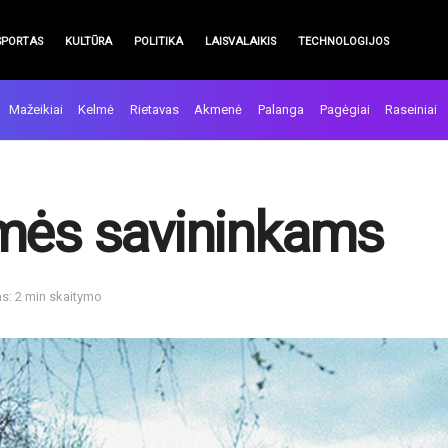
SPORTAS
KULTŪRA
POLITIKA
LAISVALAIKIS
TECHNOLOGIJOS
Mažeikiai
Kelmė
Rietavas
Akmenė
Palanga
Pagėgiai
Raseiniai
emės savininkams
as: 2 min skaitymo