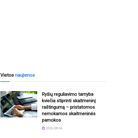
Vietos
naujienos
Ryšių reguliavimo tarnyba
kviečia stiprinti skaitmeninį
raštingumą – pristatomos
nemokamos skaitmeninės
pamokos
2026-08-06