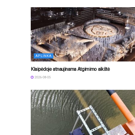
APLINKA
Klaipėdoje atnaujinama Atgimimo aikštė
2026-08-05