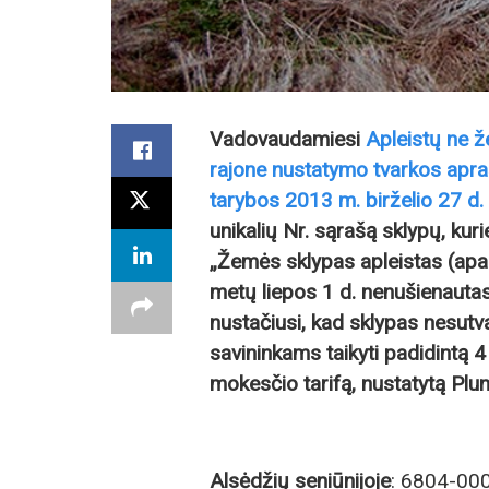
Vadovaudamiesi
Apleistų ne 
rajone nustatymo tvarkos apraš
tarybos 2013 m. birželio 27 d
unikalių Nr. sąrašą sklypų, kur
„Žemės sklypas apleistas (apau
metų liepos 1 d. nenušienautas)
nustačiusi, kad sklypas nesutv
savininkams taikyti padidint
mokesčio tarifą, nustatytą P
Alsėdžių seniūnijoje
: 6804-00