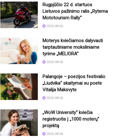
Rugpjūčio 22 d. startuos
Lietuvos pažinimo ralis „Ryterna
Mototourism Rally“
2026-08-06
Moterys kviečiamos dalyvauti
tarptautiniame moksliniame
tyrime „MELIORA“
2026-08-06
Palangoje – poezijos festivalio
„Liudvika“ skaitymai su poete
Vitalija Maksvyte
2026-08-06
„WoW University“ kviečia
registruotis į „1000 moterų“
projektą
2026-08-06