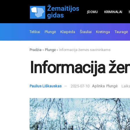
ĮDOMU
KRIMINALAI
Telšiai
Plungė
Klaipėda
Šiauliai
Kretinga
Tauragė
Pradžia
»
Plungė
»
Informacija žemės savininkams
Informacija ž
Paulius Liškauskas
2025-07-10
Aplinka
Plungė
Laik