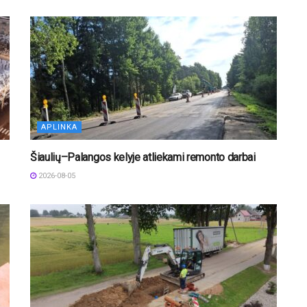
APLINKA
Šiaulių–Palangos kelyje atliekami remonto darbai
2026-08-05