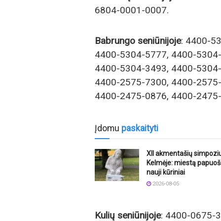
6804-0001-0007.
Babrungo seniūnijoje
: 4400-5
4400-5304-5777, 4400-5304-
4400-5304-3493, 4400-5304-
4400-2575-7300, 4400-2575-
4400-2475-0876, 4400-2475-
Įdomu
paskaityti
XII akmentašių simpoz
Kelmėje: miestą papuoš
nauji kūriniai
2026-08-05
Kulių seniūnijoje
: 4400-0675-