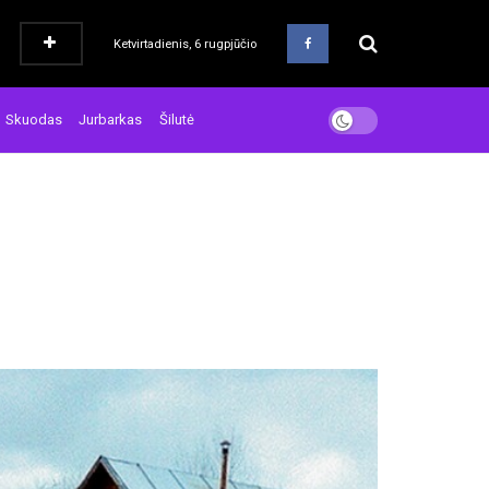
Ketvirtadienis, 6 rugpjūčio
Skuodas
Jurbarkas
Šilutė