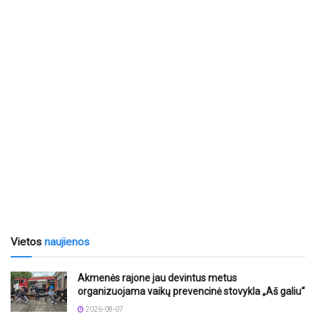
Vietos
naujienos
Akmenės rajone jau devintus metus
organizuojama vaikų prevencinė stovykla „Aš galiu“
2026-08-07