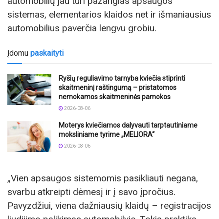
automobilių jau turi pažangias apsaugos
sistemas, elementarios klaidos net ir išmaniausius
automobilius paverčia lengvu grobiu.
Įdomu
paskaityti
Ryšių reguliavimo tarnyba kviečia stiprinti
skaitmeninį raštingumą – pristatomos
nemokamos skaitmeninės pamokos
2026-08-06
Moterys kviečiamos dalyvauti tarptautiniame
moksliniame tyrime „MELIORA“
2026-08-06
„Vien apsaugos sistemomis pasikliauti negana,
svarbu atkreipti dėmesį ir į savo įpročius.
Pavyzdžiui, viena dažniausių klaidų – registracijos