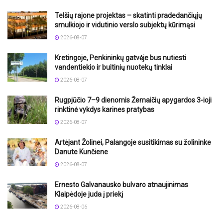
Telšių rajone projektas – skatinti pradedančiųjų
smulkiojo ir vidutinio verslo subjektų kūrimąsi
2026-08-07
Kretingoje, Penkininkų gatvėje bus nutiesti
vandentiekio ir buitinių nuotekų tinklai
2026-08-07
Rugpjūčio 7–9 dienomis Žemaičių apygardos 3-ioji
rinktinė vykdys karines pratybas
2026-08-07
Artėjant Žolinei, Palangoje susitikimas su žolininke
Danute Kunčiene
2026-08-07
Ernesto Galvanausko bulvaro atnaujinimas
Klaipėdoje juda į priekį
2026-08-06