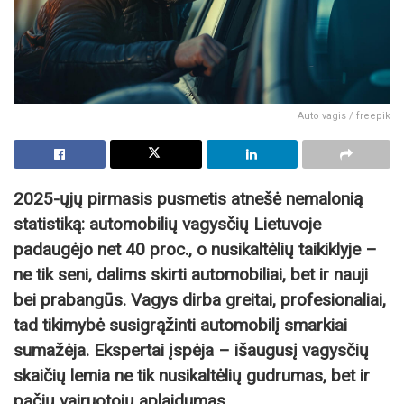
Auto vagis / freepik
2025-ųjų pirmasis pusmetis atnešė nemalonią
statistiką: automobilių vagysčių Lietuvoje
padaugėjo net 40 proc., o nusikaltėlių taikiklyje –
ne tik seni, dalims skirti automobiliai, bet ir nauji
bei prabangūs. Vagys dirba greitai, profesionaliai,
tad tikimybė susigrąžinti automobilį smarkiai
sumažėja. Ekspertai įspėja – išaugusį vagysčių
skaičių lemia ne tik nusikaltėlių gudrumas, bet ir
pačių vairuotojų aplaidumas.