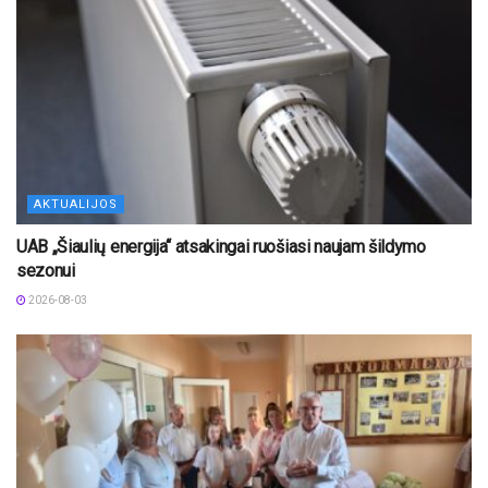
AKTUALIJOS
UAB „Šiaulių energija“ atsakingai ruošiasi naujam šildymo
sezonui
2026-08-03