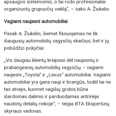
apsaugos sistemomis, o tai rodo profesionaliai
organizuotų grupuočių veiklą“, – sako A. Žiukelis.
Vagiami naujesni automobiliai
Pasak A. Žiukelio, šiemet fiksuojamas ne tik
išaugusių automobilių vagysčių skaičius, bet ir jų
pobūdžio pokyčiai.
„Vis daugiau klientų kreipiasi dėl naujesnių ir
prabangesnių automobilių vagysčių – vagiami
naujesni „Toyota“ ir „Lexus“ automobiliai. Vagiami
automobiliai yra gana nauji ir brangūs, todėl tai ne
tas atvejis, kuomet vagišių grobis būna
išardomas dalimis ir parduodamas antrinėje
naudotų detalių rinkoje“, – teigia BTA Ekspertizių
skyriaus vadovas.