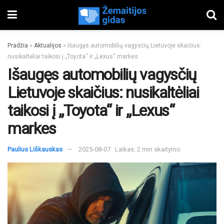
Pradžia
»
Aktualijos
»
Išaugęs automobilių vagysčių Lietuvoje skaičius:
nusikaltėliai taikosi į „Toyota“ ir „Lexus“ markes
Išaugęs automobilių vagysčių
Lietuvoje skaičius: nusikaltėliai
taikosi į „Toyota“ ir „Lexus“
markes
Paulius Liškauskas
2025-08-07
Laikas: 2 min skaitymo