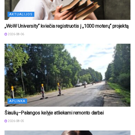
AKTUALIJOS
„WoW University“ kviečia registruotis į „1000 moterų“ projektą
2026-08-06
APLINKA
Šiaulių–Palangos kelyje atliekami remonto darbai
2026-08-05