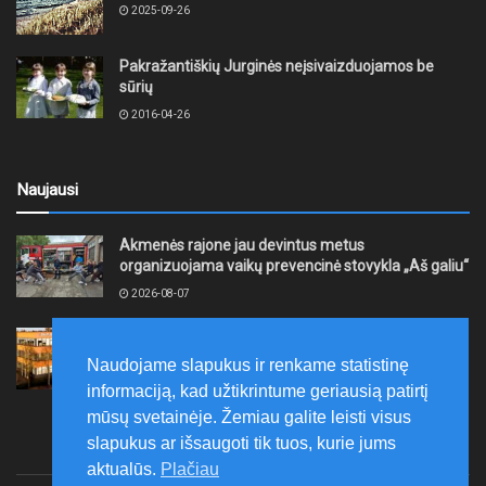
2025-09-26
Pakražantiškių Jurginės neįsivaizduojamos be
sūrių
2016-04-26
Naujausi
Akmenės rajone jau devintus metus
organizuojama vaikų prevencinė stovykla „Aš galiu“
2026-08-07
Telšių rajone projektas – skatinti pradedančiųjų
smulkiojo ir vidutinio verslo subjektų kūrimąsi
Naudojame slapukus ir renkame statistinę
2026-08-07
informaciją, kad užtikrintume geriausią patirtį
mūsų svetainėje. Žemiau galite leisti visus
slapukus ar išsaugoti tik tuos, kurie jums
aktualūs.
Plačiau