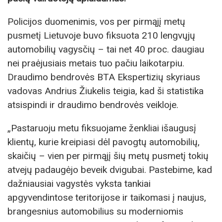
Policijos duomenimis, vos per pirmąjį metų
pusmetį Lietuvoje buvo fiksuota 210 lengvųjų
automobilių vagysčių – tai net 40 proc. daugiau
nei praėjusiais metais tuo pačiu laikotarpiu.
Draudimo bendrovės BTA Ekspertizių skyriaus
vadovas Andrius Žiukelis teigia, kad ši statistika
atsispindi ir draudimo bendrovės veikloje.
„Pastaruoju metu fiksuojame ženkliai išaugusį
klientų, kurie kreipiasi dėl pavogtų automobilių,
skaičių – vien per pirmąjį šių metų pusmetį tokių
atvejų padaugėjo beveik dvigubai. Pastebime, kad
dažniausiai vagystės vyksta tankiai
apgyvendintose teritorijose ir taikomasi į naujus,
brangesnius automobilius su moderniomis