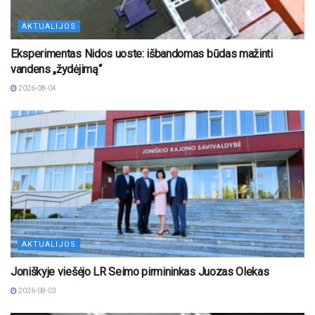
AKTUALIJOS
Eksperimentas Nidos uoste: išbandomas būdas mažinti
vandens „žydėjimą“
2026-08-04
AKTUALIJOS
Joniškyje viešėjo LR Seimo pirmininkas Juozas Olekas
2026-08-03