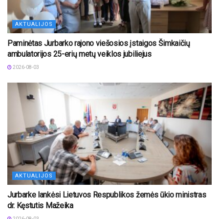
AKTUALIJOS
Paminėtas Jurbarko rajono viešosios įstaigos Šimkaičių
ambulatorijos 25-erių metų veiklos jubiliejus
2026-08-03
AKTUALIJOS
Jurbarke lankėsi Lietuvos Respublikos žemės ūkio ministras
dr. Kęstutis Mažeika
2026-08-03