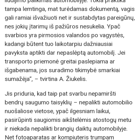
liudijimo palikimas automobilyje. Tokia praktika
tampa lemtinga, mat turėdamas dokumentą, vagis
gali ramiai išvažiuoti net ir sustabdytas pareigūnų,
nes jokių įtarimų iš pažiūros nesukelia. Ypač
svarbios yra pirmosios valandos po vagystės,
kadangi būtent tuo laikotarpiu dažniausiai
pavyksta aptikti dar nepaslėptą automobilį. Jei
transporto priemonė greitai paslepiama ar
išgabenama, jos suradimo tikimybė smarkiai
sumažėja“, – tvirtina A. Žiukelis.
Jis priduria, kad taip pat svarbu nepamiršti
bendrų saugumo taisyklių – nepalikti automobilio
nuošaliose vietose, ypač ilgesniam laikui,
pasirūpinti saugiomis aikštelėmis atostogų metu
ir niekada nepalikti brangių daiktų automobilyje.
Net fotoaparatas ar kompiuteris trumpam