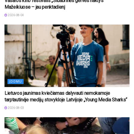
Vasaros kino festivalis „Sidabrinės gervės naktys“
Mažeikiuose – jau penktadienį
2026-08-04
ĮDOMU
Lietuvos jaunimas kviečiamas dalyvauti nemokamoje
tarptautinėje medijų stovykloje Latvijoje „Young Media Sharks“
2026-08-03