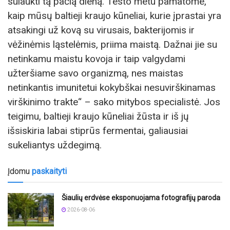
sulaukti tą pačią dieną. Testo metu pamatome,
kaip mūsų baltieji kraujo kūneliai, kurie įprastai yra
atsakingi už kovą su virusais, bakterijomis ir
vėžinėmis ląstelėmis, priima maistą. Dažnai jie su
netinkamu maistu kovoja ir taip valgydami
užteršiame savo organizmą, nes maistas
netinkantis imunitetui kokybškai nesuvirškinamas
virškinimo trakte“ – sako mitybos specialistė. Jos
teigimu, baltieji kraujo kūneliai žūsta ir iš jų
išsiskiria labai stiprūs fermentai, galiausiai
sukeliantys uždegimą.
Įdomu
paskaityti
Šiaulių erdvėse eksponuojama fotografijų paroda
2026-08-06