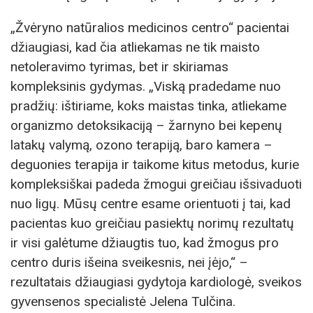
„Žvėryno natūralios medicinos centro“ pacientai
džiaugiasi, kad čia atliekamas ne tik maisto
netoleravimo tyrimas, bet ir skiriamas
kompleksinis gydymas. „Viską pradedame nuo
pradžių: ištiriame, koks maistas tinka, atliekame
organizmo detoksikaciją – žarnyno bei kepenų
latakų valymą, ozono terapiją, baro kamera –
deguonies terapija ir taikome kitus metodus, kurie
kompleksiškai padeda žmogui greičiau išsivaduoti
nuo ligų. Mūsų centre esame orientuoti į tai, kad
pacientas kuo greičiau pasiektų norimų rezultatų
ir visi galėtume džiaugtis tuo, kad žmogus pro
centro duris išeina sveikesnis, nei įėjo,“ –
rezultatais džiaugiasi gydytoja kardiologė, sveikos
gyvensenos specialistė Jelena Tulčina.