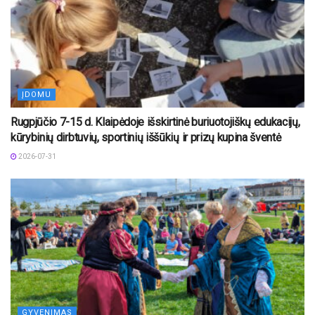
ĮDOMU
Rugpjūčio 7-15 d. Klaipėdoje išskirtinė buriuotojiškų edukacijų,
kūrybinių dirbtuvių, sportinių iššūkių ir prizų kupina šventė
2026-07-31
GYVENIMAS