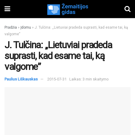
Pradžia
»
Įdomu
»
J. Tulčina: ,,Lietuviai pradeda suprasti, kad esame tai, ką
valgome”
J. Tulčina: ,,Lietuviai pradeda
suprasti, kad esame tai, ką
valgome”
Paulius Liškauskas
2015-07-31
Laikas: 3 min skaitymo