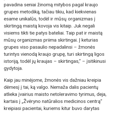
pavadina seniai žinomą mitybos pagal kraujo
grupes metodiką, tačiau tikiu, kad kiekvienas
esame unikalūs, todėl ir mūsų organizmas į
skirtingą maistą kovoja vis kitaip. Juk negali
visiems tikti tie patys bateliai. Taip pat ir maistą
mūsų organizmas priima skirtingai. Į keturias
grupes viso pasaulio nepadalinsi – žmonės
turintys vienodą kraujo grupę, turi skirtingą ligos
istoriją, todėl jų kraujas – skirtingas,“ – įsitikinusi
gydytoja.
Kaip jau minėjome, žmonės vis dažniau kreipia
dėmesį į tai, ką valgo. Nemaža dalis pacientų
atlieka įvairius maisto netoleravimo tyrimus, deja,
kartais į „Žvėryno natūralios medicinos centrą“
kreipiasi pacientai, kuriems kitur buvo darytas