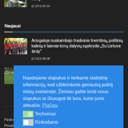
2016-04-26
Naujausi
Ariogaloje nuskambėjo tradicinis tremtinių, politinių
kalinių ir laisvės kovų dalyvių sąskrydis „Su Lietuva
širdy“
2026-08-08
Mažeikių rajono savivaldybė ragina gyventojus
laikytis Kelių eismo taisyklių, tausoti aplinką
Naudojame slapukus ir renkame statistinę
2026-08-08
informaciją, kad užtikrintume geriausią patirtį
mūsų svetainėje. Žemiau galite leisti visus
slapukus ar išsaugoti tik tuos, kurie jums
aktualūs.
Plačiau
Techniniai
Techniniai
Paskelbk naujieną
Rašyti redakcijai
Reklama
Rinkodaros
Rinkodaros
Privatumo politika
Susisiekite