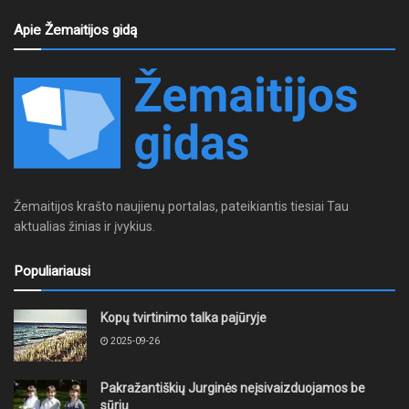
Apie Žemaitijos gidą
Žemaitijos krašto naujienų portalas, pateikiantis tiesiai Tau
aktualias žinias ir įvykius.
Populiariausi
Kopų tvirtinimo talka pajūryje
2025-09-26
Pakražantiškių Jurginės neįsivaizduojamos be
sūrių