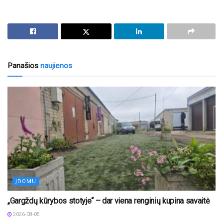
Panašios
naujienos
ĮDOMU
„Gargždų kūrybos stotyje“ – dar viena renginių kupina savaitė
2026-08-05