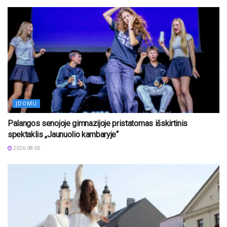
ĮDOMU
Palangos senojoje gimnazijoje pristatomas išskirtinis
spektaklis „Jaunuolio kambaryje“
2026-08-05