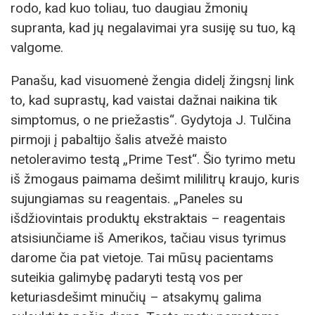
rodo, kad kuo toliau, tuo daugiau žmonių
supranta, kad jų negalavimai yra susiję su tuo, ką
valgome.
Panašu, kad visuomenė žengia didelį žingsnį link
to, kad suprastų, kad vaistai dažnai naikina tik
simptomus, o ne priežastis“. Gydytoja J. Tulčina
pirmoji į pabaltijo šalis atvežė maisto
netoleravimo testą „Prime Test“. Šio tyrimo metu
iš žmogaus paimama dešimt mililitrų kraujo, kuris
sujungiamas su reagentais. „Paneles su
išdžiovintais produktų ekstraktais – reagentais
atsisiunčiame iš Amerikos, tačiau visus tyrimus
darome čia pat vietoje. Tai mūsų pacientams
suteikia galimybę padaryti testą vos per
keturiasdešimt minučių – atsakymų galima