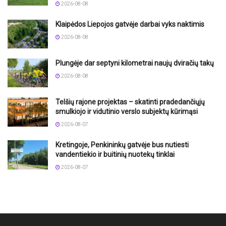
2026-08-08
Klaipėdos Liepojos gatvėje darbai vyks naktimis
2026-08-08
Plungėje dar septyni kilometrai naujų dviračių takų
2026-08-08
Telšių rajone projektas – skatinti pradedančiųjų
smulkiojo ir vidutinio verslo subjektų kūrimąsi
2026-08-07
Kretingoje, Penkininkų gatvėje bus nutiesti
vandentiekio ir buitinių nuotekų tinklai
2026-08-07