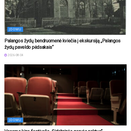
ĮDOMU
Palangos žydų bendruomenė kviečia į ekskursiją „Palangos
žydų paveldo pėdsakais“
2026-08-04
ĮDOMU