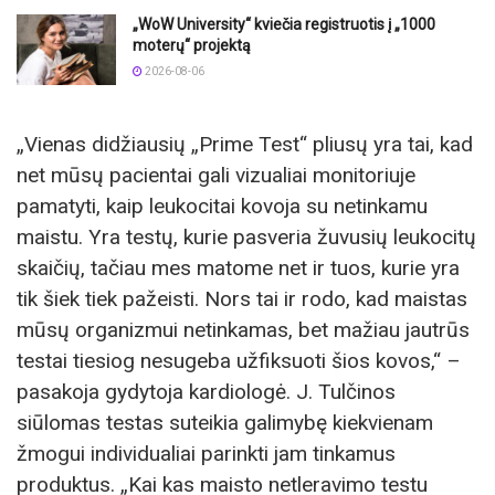
„WoW University“ kviečia registruotis į „1000
moterų“ projektą
2026-08-06
„Vienas didžiausių „Prime Test“ pliusų yra tai, kad
net mūsų pacientai gali vizualiai monitoriuje
pamatyti, kaip leukocitai kovoja su netinkamu
maistu. Yra testų, kurie pasveria žuvusių leukocitų
skaičių, tačiau mes matome net ir tuos, kurie yra
tik šiek tiek pažeisti. Nors tai ir rodo, kad maistas
mūsų organizmui netinkamas, bet mažiau jautrūs
testai tiesiog nesugeba užfiksuoti šios kovos,“ –
pasakoja gydytoja kardiologė. J. Tulčinos
siūlomas testas suteikia galimybę kiekvienam
žmogui individualiai parinkti jam tinkamus
produktus. „Kai kas maisto netleravimo testu