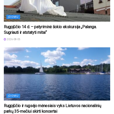
ĮDOMU
Rugpjūčio 14 d. – patyriminė šokio ekskursija „Palanga.
Sugriauti ir atstatyti mitai“
2026-08-05
ĮDOMU
Rugpjūčio ir rugsėjo mėnesiais vyks Lietuvos nacionalinių
parkų 35-mečiui skirti koncertai