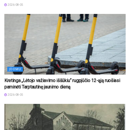
2026-08-05
ĮDOMU
Kretinga „Lėtojo važiavimo iššūkiu“ rugpjūčio 12-ąją ruošiasi
paminėti Tarptautinę jaunimo dieną
2026-08-05