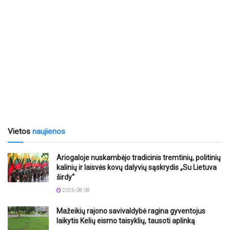
Vietos
naujienos
Ariogaloje nuskambėjo tradicinis tremtinių, politinių
kalinių ir laisvės kovų dalyvių sąskrydis „Su Lietuva
širdy“
2026-08-08
Mažeikių rajono savivaldybė ragina gyventojus
laikytis Kelių eismo taisyklių, tausoti aplinką