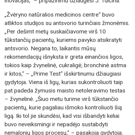
inovacijas,“ – pripažinimu džiaugėsi J. Tulčina.
„Žvėryno natūralios medicinos centre“ buvo
atliktos studijos su antsvorio turinčiais žmonėmis.
„Per dešimt metų suskaičiavome virš 10
tūkstančių pacientų, kuriems pavyko atsikratyti
antsvorio. Negana to, laikantis mūsų
rekomendacijų išnyksta ir greta einančios ligos,
tokios kaip žvynelinė, cukraligė, bronchinė astma
ir kitos,“ – „Prime Test“ išskirtinumu džiaugiasi
gydytoja. Viena iš ligų, kurias sukontroliuoti taip
pat padeda žymusis maisto netoleravimo testas
– žvynelinė. „Šiuo metu turime virš tūkstančio
pacientų, kurie pagaliau išmoko kontroliuoti šią
ligą. Iki tol jie skundėsi, kad visi išbandyti keliai
buvo neveiksmingi ir nepadėjo sustabdyti
nemalonių ligos procesų,“ – pasakoja gydytoja.