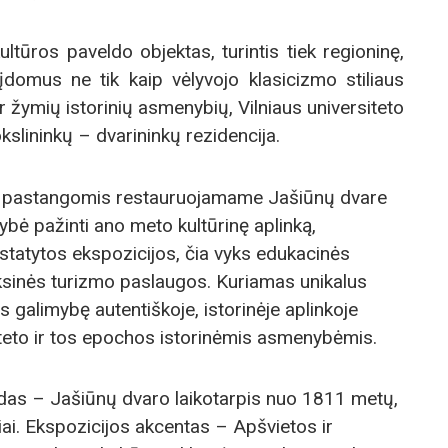
tūros paveldo objektas, turintis tiek regioninę,
 įdomus ne tik kaip vėlyvojo klasicizmo stiliaus
ir žymių istorinių asmenybių, Vilniaus universiteto
kslininkų – dvarininkų rezidencija.
ės pastangomis restauruojamame Jašiūnų dvare
ybė pažinti ano meto kultūrinę aplinką,
ristatytos ekspozicijos, čia vyks edukacinės
sinės turizmo paslaugos. Kuriamas unikalus
s galimybę autentiškoje, istorinėje aplinkoje
siteto ir tos epochos istorinėmis asmenybėmis.
das – Jašiūnų dvaro laikotarpis nuo 1811 metų,
kiai. Ekspozicijos akcentas – Apšvietos ir