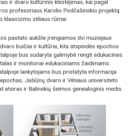
ir dvaro kultūrinis klestėjimas, kai pagal
tūros profesoriaus Karolio Podčašinskio projektą
o klasicizmo stiliaus rūmai.
s pastato aukšte įrengiamos dvi muziejaus
 dvaro buičiai ir kultūrai, kita atspindės epochos
atalpoje bus sudaryta galimybė rengti edukacines
talas ir monitoriai edukaciniams žaidimams.
atalpoje lankytojams bus pristatyta informacija
pochas, Jašiūnų dvaro ir Vilniaus universiteto
pat atsiras ir Balinskių šeimos genealoginis medis.