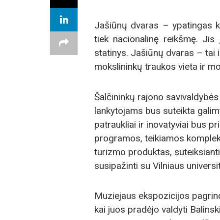
Jašiūnų dvaras – ypatingas kul
tiek nacionalinę reikšmę. Jis
statinys. Jašiūnų dvaras – tai 
mokslininkų traukos vieta ir mo
Šalčininkų rajono savivaldyb
lankytojams bus suteikta galim
patraukliai ir inovatyviai bus p
programos, teikiamos komplek
turizmo produktas, suteiksianti
susipažinti su Vilniaus univer
Muziejaus ekspozicijos pagrin
kai juos pradėjo valdyti Balins