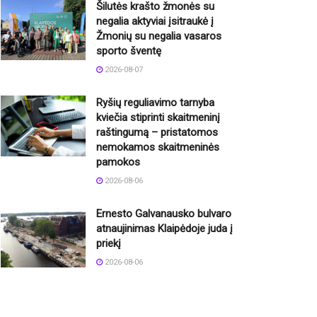
Šilutės krašto žmonės su
negalia aktyviai įsitraukė į
Žmonių su negalia vasaros
sporto šventę
2026-08-07
Ryšių reguliavimo tarnyba
kviečia stiprinti skaitmeninį
raštingumą – pristatomos
nemokamos skaitmeninės
pamokos
2026-08-06
Ernesto Galvanausko bulvaro
atnaujinimas Klaipėdoje juda į
priekį
2026-08-06