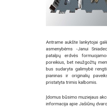
Antrame aukšte lankytojai gal
asmenybėms -Janui Sniadeckiu
patalpų erdvės formuojamo
poreikius, bet neužgožtų memo
bus sudaryta galimybė rengti 
pianinas ir originalių pavei
pristatyta trimis kalbomis.
Įdomus būsimo muziejaus akce
informacija apie Jašiūnų dvar