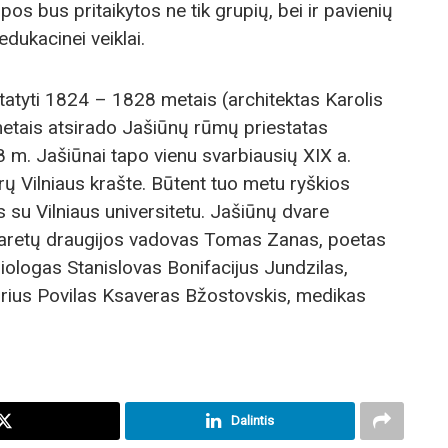
pos bus pritaikytos ne tik grupių, bei ir pavienių
edukacinei veiklai.
atyti 1824 – 1828 metais (architektas Karolis
etais atsirado Jašiūnų rūmų priestatas
8 m. Jašiūnai tapo vienu svarbiausių XIX a.
ų Vilniaus krašte. Būtent tuo metu ryškios
 su Vilniaus universitetu. Jašiūnų dvare
Filaretų draugijos vadovas Tomas Zanas, poetas
ologas Stanislovas Bonifacijus Jundzilas,
orius Povilas Ksaveras Bžostovskis, medikas
Dalintis