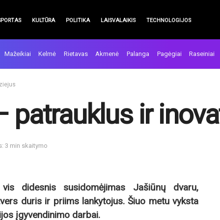
SPORTAS
KULTŪRA
POLITIKA
LAISVALAIKIS
TECHNOLOGIJOS
Mažeikiai
Kelmė
Rietavas
Akmenė
Palanga
Pagėgiai
Raseiniai
ziejus
– patrauklus ir inov
s: 3 min skaitymo
 vis didesnis susidomėjimas Jašiūnų dvaru,
tvers duris ir priims lankytojus. Šiuo metu vyksta
jos įgyvendinimo darbai.