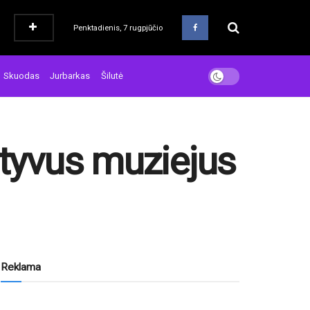
Penktadienis, 7 rugpjūčio
Skuodas
Jurbarkas
Šilutė
atyvus muziejus
Reklama