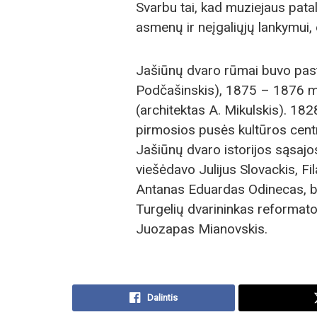
Svarbu tai, kad muziejaus patal
asmenų ir neįgaliųjų lankymui, 
Jašiūnų dvaro rūmai buvo past
Podčašinskis), 1875 – 1876 m
(architektas A. Mikulskis). 182
pirmosios pusės kultūros centr
Jašiūnų dvaro istorijos sąsajos
viešėdavo Julijus Slovackis, 
Antanas Eduardas Odinecas, bi
Turgelių dvarininkas reformat
Juozapas Mianovskis.
Dalintis