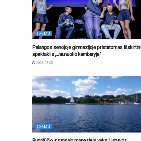
ĮDOMU
Palangos senojoje gimnazijoje pristatomas išskirtin
spektaklis „Jaunuolio kambaryje“
2026-08-05
ĮDOMU
Rugpjūčio ir rugsėjo mėnesiais vyks Lietuvos