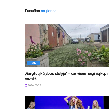
Panašios
naujienos
ĮDOMU
„Gargždų kūrybos stotyje“ – dar viena renginių kupi
savaitė
2026-08-05