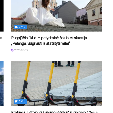
ĮDOMU
is
Rugpjūčio 14 d. – patyriminė šokio ekskursija
„Palanga. Sugriauti ir atstatyti mitai“
2026-08-05
ĮDOMU
Kretinga „Lėtojo važiavimo iššūkiu“ rugpjūčio 12-ąją