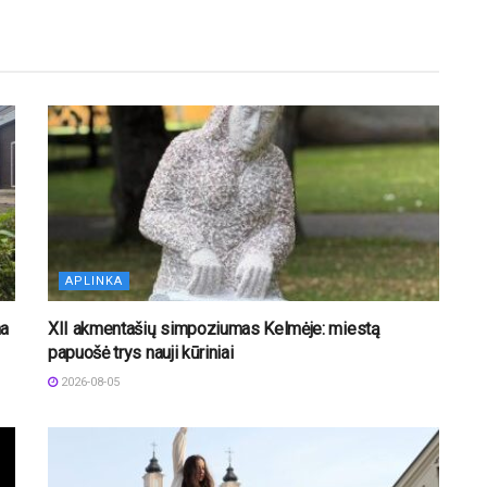
APLINKA
na
XII akmentašių simpoziumas Kelmėje: miestą
papuošė trys nauji kūriniai
2026-08-05