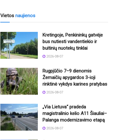
Vietos
naujienos
Kretingoje, Penkininkų gatvėje
bus nutiesti vandentiekio ir
buitinių nuotekų tinklai
2026-08-07
Rugpjūčio 7–9 dienomis
Žemaičių apygardos 3-ioji
rinktinė vykdys karines pratybas
2026-08-07
„Via Lietuva“ pradeda
magistralinio kelio A11 Šiauliai–
Palanga modernizavimo etapą
2026-08-07