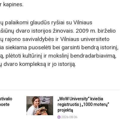
r kapines.
ų palaikomi glaudūs ryšiai su Vilniaus
ašiūnų dvaro istorijos žinovais. 2009 m. birželio
ų rajono savivaldybės ir Vilniaus universiteto
a siekiama puoselėti bei garsinti bendrą istorinį,
dą, plėtoti kultūrinį ir mokslinį bendradarbiavimą,
 dvaro kompleksą ir jo istoriją.
tivalio
„WoW University“ kviečia
 poete
registruotis į „1000 moterų“
projektą
2026-08-06