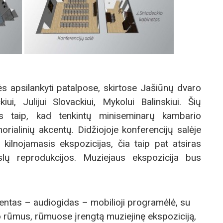
ės apsilankyti patalpose, skirtose Jašiūnų dvaro
i, Julijui Slovackiui, Mykolui Balinskiui. Šių
s taip, kad tenkintų miniseminarų kambario
rialinių akcentų. Didžiojoje konferencijų salėje
kilnojamasis ekspozicijas, čia taip pat atsiras
kslų reprodukcijos. Muziejaus ekspozicija bus
ntas – audiogidas – mobilioji programėlė, su
o rūmus, rūmuose įrengtą muziejinę ekspoziciją,