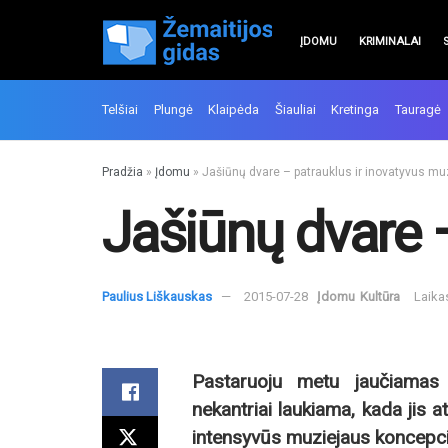
ĮDOMU
KRIMINALAI
Telšiai
Plungė
Klaipėda
Šiauliai
Kretinga
Tauragė
Pradžia
»
Įdomu
»
Jašiūnų dvare – patrauklus ir inovatyvus mu
Jašiūnų dvare 
Paulius Liškauskas
2015-07-28
Įdomu
Kultūra
Laika
Pastaruoju metu jaučiamas
nekantriai laukiama, kada jis a
intensyvūs muziejaus koncepci