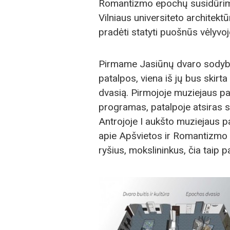
Romantizmo epochų susidūrimas 
Vilniaus universiteto architek
pradėti statyti puošnūs vėlyvoj
Pirmame Jasiūnų dvaro sodybo
patalpos, viena iš jų bus skirta
dvasią. Pirmojoje muziejaus p
programas, patalpoje atsiras s
Antrojoje I aukšto muziejaus p
apie Apšvietos ir Romantizmo e
ryšius, mokslininkus, čia taip 