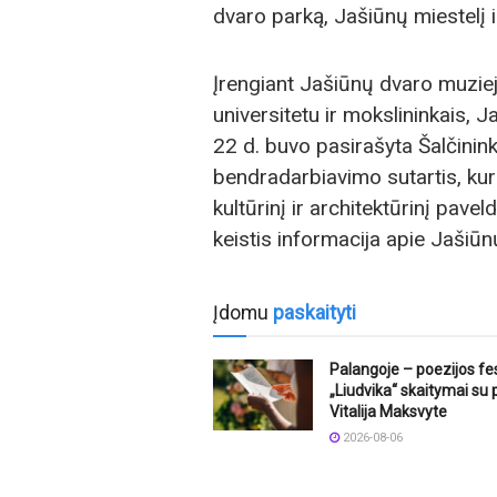
dvaro parką, Jašiūnų miestelį i
Įrengiant Jašiūnų dvaro muziej
universitetu ir mokslininkais, J
22 d. buvo pasirašyta Šalčinink
bendradarbiavimo sutartis, kuri
kultūrinį ir architektūrinį pavel
keistis informacija apie Jašiūnų
Įdomu
paskaityti
Palangoje – poezijos fes
„Liudvika“ skaitymai su
Vitalija Maksvyte
2026-08-06