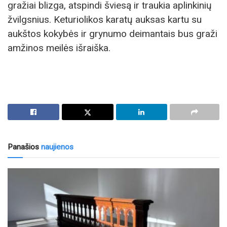
gražiai blizga, atspindi šviesą ir traukia aplinkinių
žvilgsnius. Keturiolikos karatų auksas kartu su
aukštos kokybės ir grynumo deimantais bus graži
amžinos meilės išraiška.
Panašios
naujienos