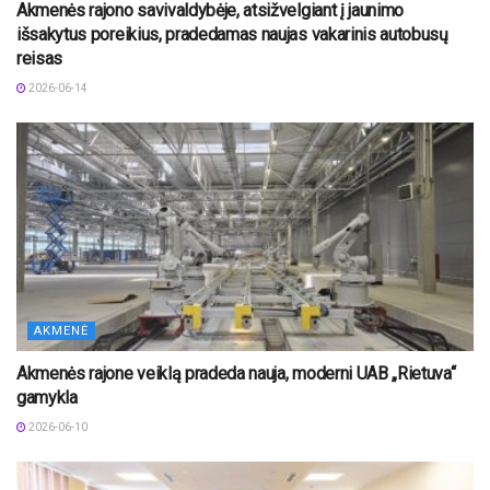
Akmenės rajono savivaldybėje, atsižvelgiant į jaunimo
išsakytus poreikius, pradedamas naujas vakarinis autobusų
reisas
2026-06-14
AKMENĖ
Akmenės rajone veiklą pradeda nauja, moderni UAB „Rietuva“
gamykla
2026-06-10