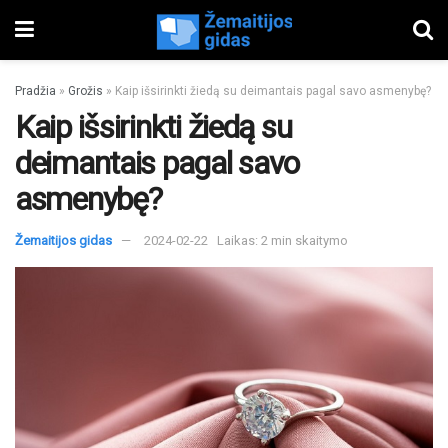
Pradžia
»
Grožis
»
Kaip išsirinkti žiedą su deimantais pagal savo asmenybę?
Kaip išsirinkti žiedą su
deimantais pagal savo
asmenybę?
Žemaitijos gidas
2024-02-22
Laikas: 2 min skaitymo