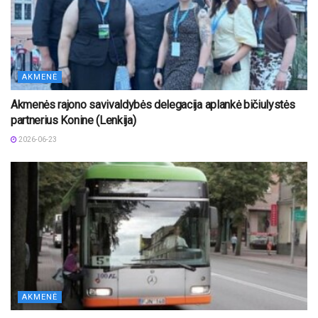
AKMENĖ
Akmenės rajono savivaldybės delegacija aplankė bičiulystės
partnerius Konine (Lenkija)
2026-06-23
AKMENĖ