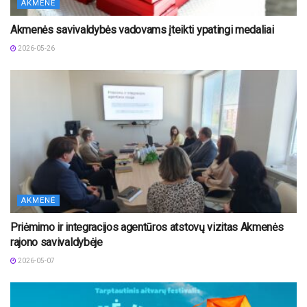
AKMENĖ
Akmenės savivaldybės vadovams įteikti ypatingi medaliai
2026-05-26
AKMENĖ
Priėmimo ir integracijos agentūros atstovų vizitas Akmenės
rajono savivaldybėje
2026-05-07