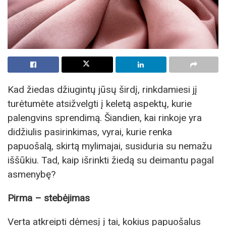
Kad žiedas džiugintų jūsų širdį, rinkdamiesi jį
turėtumėte atsižvelgti į keletą aspektų, kurie
palengvins sprendimą. Šiandien, kai rinkoje yra
didžiulis pasirinkimas, vyrai, kurie renka
papuošalą, skirtą mylimajai, susiduria su nemažu
iššūkiu. Tad, kaip išrinkti žiedą su deimantu pagal
asmenybę?
Pirma – stebėjimas
Verta atkreipti dėmesį į tai, kokius papuošalus