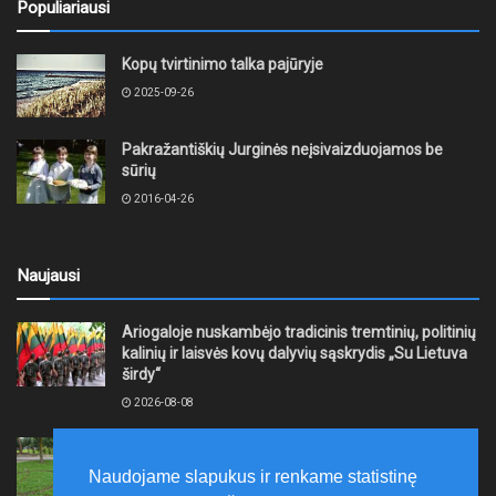
Populiariausi
Kopų tvirtinimo talka pajūryje
2025-09-26
Pakražantiškių Jurginės neįsivaizduojamos be
sūrių
2016-04-26
Naujausi
Ariogaloje nuskambėjo tradicinis tremtinių, politinių
kalinių ir laisvės kovų dalyvių sąskrydis „Su Lietuva
širdy“
2026-08-08
Mažeikių rajono savivaldybė ragina gyventojus
laikytis Kelių eismo taisyklių, tausoti aplinką
Naudojame slapukus ir renkame statistinę