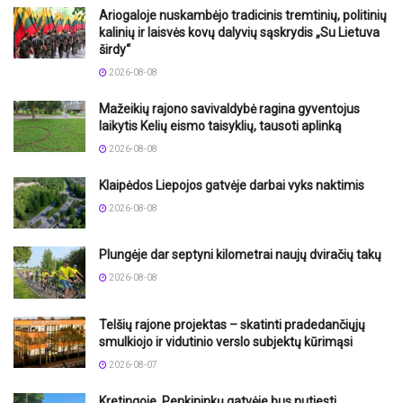
Ariogaloje nuskambėjo tradicinis tremtinių, politinių
kalinių ir laisvės kovų dalyvių sąskrydis „Su Lietuva
širdy“
2026-08-08
Mažeikių rajono savivaldybė ragina gyventojus
laikytis Kelių eismo taisyklių, tausoti aplinką
2026-08-08
Klaipėdos Liepojos gatvėje darbai vyks naktimis
2026-08-08
Plungėje dar septyni kilometrai naujų dviračių takų
2026-08-08
Telšių rajone projektas – skatinti pradedančiųjų
smulkiojo ir vidutinio verslo subjektų kūrimąsi
2026-08-07
Kretingoje, Penkininkų gatvėje bus nutiesti