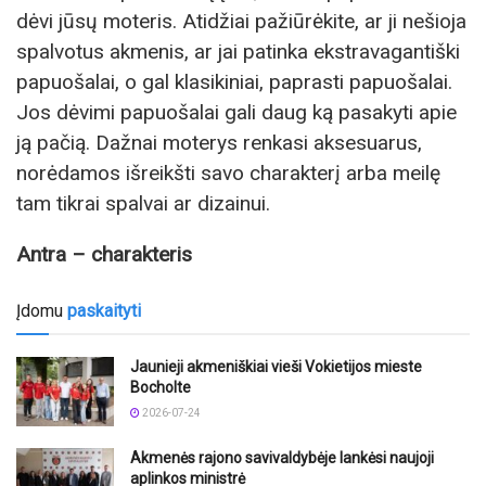
dėvi jūsų moteris. Atidžiai pažiūrėkite, ar ji nešioja
spalvotus akmenis, ar jai patinka ekstravagantiški
papuošalai, o gal klasikiniai, paprasti papuošalai.
Jos dėvimi papuošalai gali daug ką pasakyti apie
ją pačią. Dažnai moterys renkasi aksesuarus,
norėdamos išreikšti savo charakterį arba meilę
tam tikrai spalvai ar dizainui.
Antra – charakteris
Įdomu
paskaityti
Jaunieji akmeniškiai vieši Vokietijos mieste
Bocholte
2026-07-24
Akmenės rajono savivaldybėje lankėsi naujoji
aplinkos ministrė