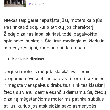
2026-07-23
Niekas taip gerai nepažįsta jūsų moters kaip jūs.
Pasirinkite žiedą, kuris atitiktų jos charakterį.
Žiedų dizainas labai skiriasi, todėl pagalvokite
apie savo išrinktąją. Štai trys madingiausi žiedų ir
asmenybės tipai, kurie puikiai dera duete.
Klasikinis dizainas
Jei jūsų moteris mėgsta klasiką, įvairiomis
progomis dėvi subtilias paprastų formų sukneles
ir mėgsta vienspalvius drabužius, rinkitės klasikinį
žiedą su vienu, centre esančiu deimantu. Šių žiedų
dizainą mėgstančioms moterims patinka subtilus
stilius, kuriuo jos atskleidžia savo asmenybės