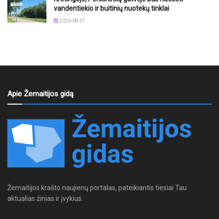
vandentiekio ir buitinių nuotekų tinklai
2026-08-07
Apie Žemaitijos gidą
Žemaitijos krašto naujienų portalas, pateikiantis tiesiai Tau
aktualias žinias ir įvykius.