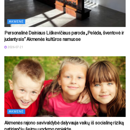
AKMENĖ
Personalinė Dainiaus Liškevičiaus paroda „Pelėda, šventovė ir
judantysis“ Akmenės kultūros namuose
2026-07-21
AKMENĖ
Akmenės rajono savivaldybė dalyvauja vaikų iš socialinę riziką
patiriančių šeimų ugdymo projekte