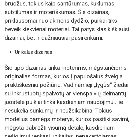
bruožus, tokius kaip santūrumas, kuklumas,
subtilumas ir moteriškumas. Šis dizainas,
priklausomai nuo akmens dydžio, puikiai tiks
beveik kiekvienai moteriai. Tai patys klasikiškiausi
dizainai, bet ir dažniausiai pasirenkami.
Unikalus dizainas
Šio tipo dizainas tinka moterims, mėgstančioms
originalias formas, kurios į papuošalus žvelgia
praktiškesniu požiūriu. Vadinamieji „lygūs“ žiedai
su inkrustuotų spalvotų ar vienspalvių deimantų
juostele puikiai tinka kasdieniam naudojimui, jie
nesukelia sunkumų ir neužsikabina. Tokius
modelius pamėgs moterys, kurios pasitiki savimi,
mėgsta pabrėžti visumą detale, kasdieniam
nešiojimui renkasi unikalias, nepakartojamas,