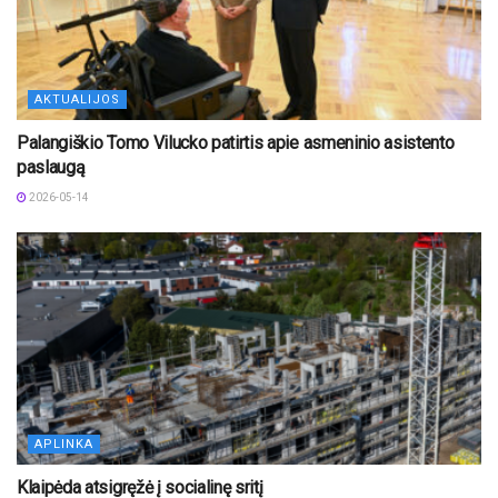
AKTUALIJOS
Palangiškio Tomo Vilucko patirtis apie asmeninio asistento
paslaugą
2026-05-14
APLINKA
Klaipėda atsigręžė į socialinę sritį