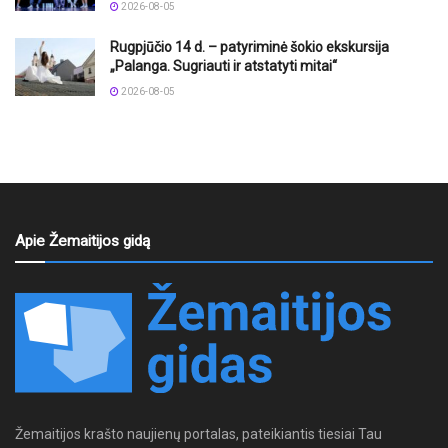
2026-08-05
Rugpjūčio 14 d. – patyriminė šokio ekskursija
„Palanga. Sugriauti ir atstatyti mitai“
2026-08-05
Apie Žemaitijos gidą
Žemaitijos krašto naujienų portalas, pateikiantis tiesiai Tau