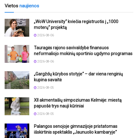
Vietos
naujienos
„WoW University“ kviečia registruotis į „1000
moterų“ projektą
2026-08-06
Tauragės rajono savivaldybė finansuos
neformaliojo mokinių sportinio ugdymo programas
2026-08-06
„Gargždų kūrybos stotyje“ – dar viena renginių
kupina savaitė
2026-08-05
XII akmentašių simpoziumas Kelmėje: miestą
papuošė trys nauji kūriniai
2026-08-05
Palangos senojoje gimnazijoje pristatomas
išskirtinis spektaklis „Jaunuolio kambaryje“