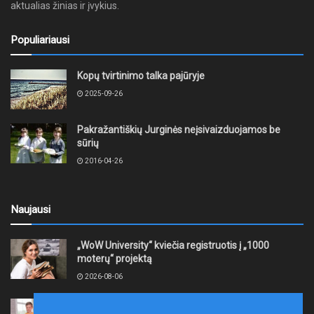
aktualias žinias ir įvykius.
Populiariausi
Kopų tvirtinimo talka pajūryje
2025-09-26
Pakražantiškių Jurginės neįsivaizduojamos be
sūrių
2016-04-26
Naujausi
„WoW University“ kviečia registruotis į „1000
moterų“ projektą
2026-08-06
Tauragės rajono savivaldybė finansuos