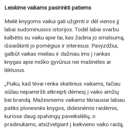
Leiskime vaikams pasirinkti patiems
Meilė knygoms vaikui gali užgimti ir dėl vienos jį
labai sudominusios istorijos. Todėl labai svarbu
kalbėtis su vaiku apie tai, kas žadina jo smalsumą,
išsiaiškinti jo pomėgius ir interesus. Pavyzdžiui,
galbūt vaikas mieliau ir dažniau ims į rankas
knygas apie miško gyvūnus nei mašinėles ar
lėktuvus.
„Puiku, kad tėvai renka skaitinius vaikams, tačiau
siūlau nepamiršti atkreipti dėmesį į vaiko amžių
bei brandą. Mažesniems vaikams tikriausiai labiau
patiks plonesnės knygos, didesnėmis raidėmis,
kuriose daug spalvingų paveikslėlių, o
pradinukams, atsižvelgiant į kiekvieno vaiko raidą,