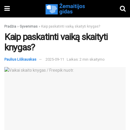
Pradžia
»
Gyvenimas
»
Kaip paskatinti vaiką skaityti knygas?
Kaip paskatinti vaiką skaityti
knygas?
Paulius Liškauskas
2025-09-11
Laikas: 2 min skaitymo