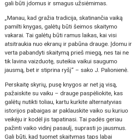
gali būti įdomus ir smagus užsiėmimas.
„Manau, kad gražia tradicija, skatinančia vaiką
pamilti knygas, galėtų būti šeimos skaitymo
vakarai. Tai galėtų būti ramus laikas, kai visi
atsitraukia nuo ekranų ir pabūna drauge. Įdomu ir
verta pabandyti skaitymą prieš miegą, nes tai ne
tik lavina vaizduotę, suteikia vaikui saugumo
jausmą, bet ir stiprina ryšį“ – sako J. Palionienė.
Perskaitę skyrių, pusę knygos ar net ją visą,
pažaiskite su vaiku – drauge paspėliokite, kas
galėtų nutikti toliau, kartu kurkite alternatyvias
istorijos pabaigas ar paklauskite vaiko su kuriuo
veikėju ir kodėl jis tapatinasi. Tai padės geriau
pažinti vaiko vidinį pasaulį, suprasti jo jausmus.
Gali būti, kad tuomet skaitymas taps labai