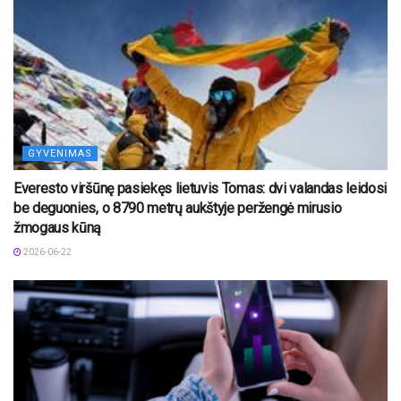
GYVENIMAS
Everesto viršūnę pasiekęs lietuvis Tomas: dvi valandas leidosi
be deguonies, o 8790 metrų aukštyje peržengė mirusio
žmogaus kūną
2026-06-22