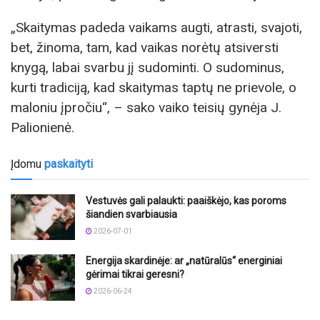
„Skaitymas padeda vaikams augti, atrasti, svajoti,
bet, žinoma, tam, kad vaikas norėtų atsiversti
knygą, labai svarbu jį sudominti. O sudominus,
kurti tradiciją, kad skaitymas taptų ne prievole, o
maloniu įpročiu“, – sako vaiko teisių gynėja J.
Palionienė.
Įdomu
paskaityti
Vestuvės gali palaukti: paaiškėjo, kas poroms
šiandien svarbiausia
2026-07-01
Energija skardinėje: ar „natūralūs“ energiniai
gėrimai tikrai geresni?
2026-06-24