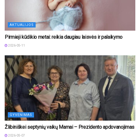
AKTUALIJOS
Pirmieji kūdikio metai: reikia daugiau laisvės ir palaikymo
2026-05-11
GYVENIMAS
Žlibiniškei septynių vaikų Mamai – Prezidento apdovanojimas
2026-05-07