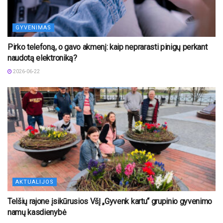
GYVENIMAS
Pirko telefoną, o gavo akmenį: kaip neprarasti pinigų perkant
naudotą elektroniką?
2026-06-22
AKTUALIJOS
Telšių rajone įsikūrusios VšĮ „Gyvenk kartu“ grupinio gyvenimo
namų kasdienybė