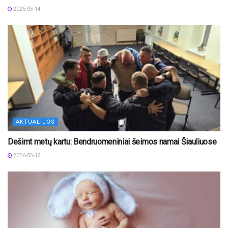
2026-05-14
AKTUALIJOS
Dešimt metų kartu: Bendruomeniniai šeimos namai Šiauliuose
2026-05-12