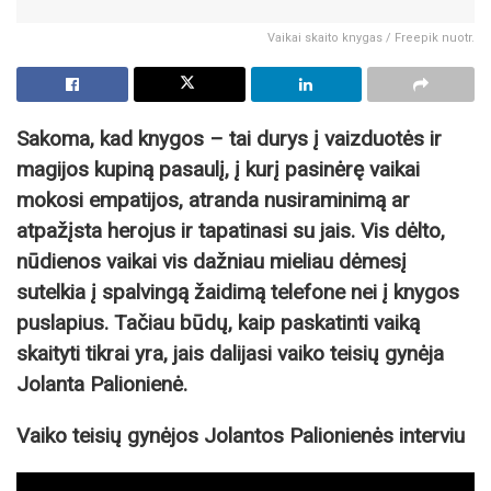
Vaikai skaito knygas / Freepik nuotr.
Sakoma, kad knygos – tai durys į vaizduotės ir
magijos kupiną pasaulį, į kurį pasinėrę vaikai
mokosi empatijos, atranda nusiraminimą ar
atpažįsta herojus ir tapatinasi su jais. Vis dėlto,
nūdienos vaikai vis dažniau mieliau dėmesį
sutelkia į spalvingą žaidimą telefone nei į knygos
puslapius. Tačiau būdų, kaip paskatinti vaiką
skaityti tikrai yra, jais dalijasi vaiko teisių gynėja
Jolanta Palionienė.
Vaiko teisių gynėjos Jolantos Palionienės interviu