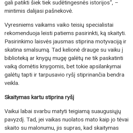
gali patikti šiek tiek sudėtingesnės istorijos“, –
mintimis dalijasi pašnekovė.
Vyresniems vaikams vaiko teisių specialistai
rekomenduoja leisti patiems pasirinkti, ką skaityti.
Pasirinkimo laisvės jausmas stiprina motyvaciją ir
skatina smalsumą. Tad kelionė drauge su vaiku į
biblioteką ar knygų mugę galėtų ne tik paskatinti
vaiką domėtis knygomis, bet tokie apsilankymai
galėtų tapti ir tarpusavio ryšį stiprinančia bendra
veikla.
Skaitymas kartu stiprina ryšį
Vaikui labai svarbu matyti teigiamą suaugusiųjų
pavyzdį. Tad, jei vaikas nuolatos mato kaip jo tėvai
skaito su malonumu, jis supras, kad skaitymas