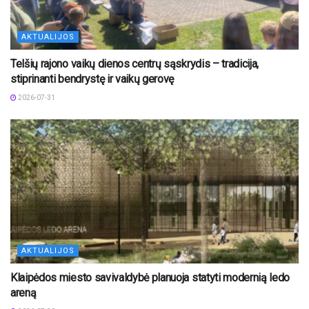
AKTUALIJOS
Telšių rajono vaikų dienos centrų sąskrydis – tradicija,
stiprinanti bendrystę ir vaikų gerovę
2026-07-31
AKTUALIJOS
Klaipėdos miesto savivaldybė planuoja statyti modernią ledo
areną