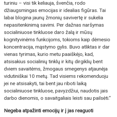
turiniu – visi tik keliauja, švenčia, rodo
džiaugsmingas emocijas ir idealias figūras. Tai
labai blogina jaunų žmonių savivertę ir sukelia
nepasitenkinimą savimi. Per dažnas naršymas
socialiniuose tinkluose daro žalą ir mūsų
kognityvinėms funkcijoms, tokioms kaip dėmesio
koncentracija, mąstymo gylis. Buvo atliktas ir dar
vienas tyrimas, kurio metu paaiškėjo, kad,
atsisakius socialinių tinklų ir kitų dirgiklių bent
dviem savaitėms, žmogaus smegenys atjaunėja
vidutiniškai 10 metų. Tad visiems rekomenduoju
jei ne atsisakyti, tai bent jau riboti laiką
socialiniuose tinkluose, pavyzdžiui, naudotis jais
darbo dienomis, o savaitgaliais leisti sau pailsėti.“
Negeba atpažinti emocijų ir į jas reaguoti