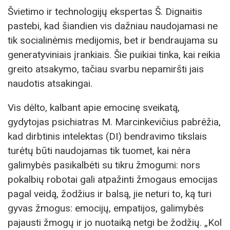
Švietimo ir technologijų ekspertas Š. Dignaitis
pastebi, kad šiandien vis dažniau naudojamasi ne
tik socialinėmis medijomis, bet ir bendraujama su
generatyviniais įrankiais. Šie puikiai tinka, kai reikia
greito atsakymo, tačiau svarbu nepamiršti jais
naudotis atsakingai.
Vis dėlto, kalbant apie emocinę sveikatą,
gydytojas psichiatras M. Marcinkevičius pabrėžia,
kad dirbtinis intelektas (DI) bendravimo tikslais
turėtų būti naudojamas tik tuomet, kai nėra
galimybės pasikalbėti su tikru žmogumi: nors
pokalbių robotai gali atpažinti žmogaus emocijas
pagal veidą, žodžius ir balsą, jie neturi to, ką turi
gyvas žmogus: emocijų, empatijos, galimybės
pajausti žmogų ir jo nuotaiką netgi be žodžių. „Kol