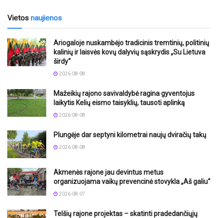
Vietos
naujienos
Ariogaloje nuskambėjo tradicinis tremtinių, politinių
kalinių ir laisvės kovų dalyvių sąskrydis „Su Lietuva
širdy“
2026-08-08
Mažeikių rajono savivaldybė ragina gyventojus
laikytis Kelių eismo taisyklių, tausoti aplinką
2026-08-08
Plungėje dar septyni kilometrai naujų dviračių takų
2026-08-08
Akmenės rajone jau devintus metus
organizuojama vaikų prevencinė stovykla „Aš galiu“
2026-08-07
Telšių rajone projektas – skatinti pradedančiųjų