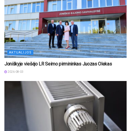
AKTUALIJOS
Joniškyje viešėjo LR Seimo pirmininkas Juozas Olekas
2026-08-03