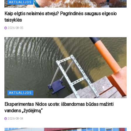
AKTUALIJOS
Kaip elgtis nelaimės atveju? Pagrindinės saugaus elgesio
taisyklės
2026-08-05
AKTUALIJOS
Eksperimentas Nidos uoste: išbandomas būdas mažinti
vandens „žydėjimą“
2026-08-04