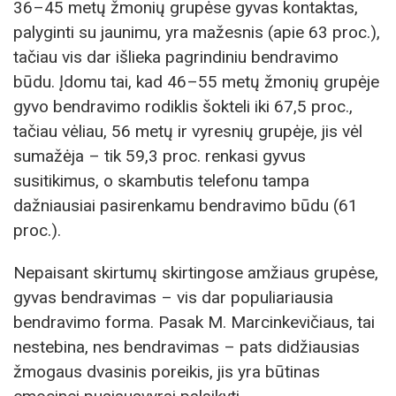
36–45 metų žmonių grupėse gyvas kontaktas,
palyginti su jaunimu, yra mažesnis (apie 63 proc.),
tačiau vis dar išlieka pagrindiniu bendravimo
būdu. Įdomu tai, kad 46–55 metų žmonių grupėje
gyvo bendravimo rodiklis šokteli iki 67,5 proc.,
tačiau vėliau, 56 metų ir vyresnių grupėje, jis vėl
sumažėja – tik 59,3 proc. renkasi gyvus
susitikimus, o skambutis telefonu tampa
dažniausiai pasirenkamu bendravimo būdu (61
proc.).
Nepaisant skirtumų skirtingose amžiaus grupėse,
gyvas bendravimas – vis dar populiariausia
bendravimo forma. Pasak M. Marcinkevičiaus, tai
nestebina, nes bendravimas – pats didžiausias
žmogaus dvasinis poreikis, jis yra būtinas