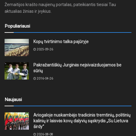
Žemaitijos krašto naujienų portalas, pateikiantis tiesiai Tau
aktualias žinias ir įvykius.
Populiariausi
Kopų tvirtinimo talka pajūryje
2025-09-26
Pakražantiškių Jurginės neįsivaizduojamos be
sūrių
2016-04-26
Naujausi
Ariogaloje nuskambėjo tradicinis tremtinių, politinių
kalinių ir laisvės kovų dalyvių sąskrydis „Su Lietuva
širdy“
2026-08-08