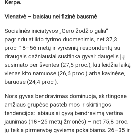
Kerpe.
Vienatvė – baisiau nei fizinė bausmė
Socialinės iniciatyvos „Gero žodžio galia“
pagrindu atlikto tyrimo duomenimis, net 37,3
proc. 18–56 metų ir vyresnių respondentų su
draugais dažniausiai susitinka gyvai: daugelis jų
susimato per šventes (27,5 proc.), kiti leidžia laiką
vienas kito namuose (26,6 proc.) arba kavinėse,
baruose (24,4 proc.).
Nors gyvas bendravimas dominuoja, skirtingose
amžiaus grupėse pastebimos ir skirtingos
tendencijos: labiausiai gyvą bendravimą vertina
jaunimas (18–25 metų žmonės) – net 75,8 proc.
jų teikia pirmenybę gyviems pokalbiams. 26–35 ir