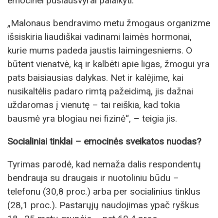
emocinei pusiausvyrai palaikyti.
„Malonaus bendravimo metu žmogaus organizme
išsiskiria liaudiškai vadinami laimės hormonai,
kurie mums padeda jaustis laimingesniems. O
būtent vienatvė, ką ir kalbėti apie ligas, žmogui yra
pats baisiausias dalykas. Net ir kalėjime, kai
nusikaltėlis padaro rimtą pažeidimą, jis dažnai
uždaromas į vienutę – tai reiškia, kad tokia
bausmė yra blogiau nei fizinė“, – teigia jis.
Socialiniai tinklai – emocinės sveikatos nuodas?
Tyrimas parodė, kad nemaža dalis respondentų
bendrauja su draugais ir nuotoliniu būdu –
telefonu (30,8 proc.) arba per socialinius tinklus
(28,1 proc.). Pastarųjų naudojimas ypač ryškus