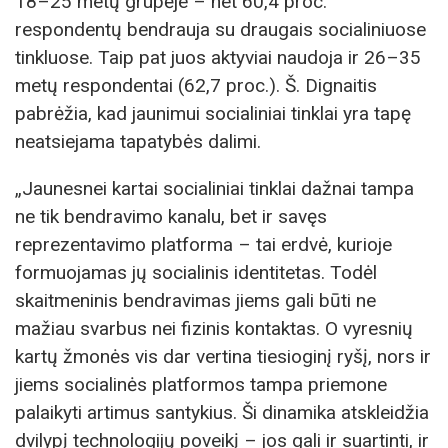
18–25 metų grupėje – net 60,4 proc.
respondentų bendrauja su draugais socialiniuose
tinkluose. Taip pat juos aktyviai naudoja ir 26–35
metų respondentai (62,7 proc.). Š. Dignaitis
pabrėžia, kad jaunimui socialiniai tinklai yra tapę
neatsiejama tapatybės dalimi.
„Jaunesnei kartai socialiniai tinklai dažnai tampa
ne tik bendravimo kanalu, bet ir savęs
reprezentavimo platforma – tai erdvė, kurioje
formuojamas jų socialinis identitetas. Todėl
skaitmeninis bendravimas jiems gali būti ne
mažiau svarbus nei fizinis kontaktas. O vyresnių
kartų žmonės vis dar vertina tiesioginį ryšį, nors ir
jiems socialinės platformos tampa priemone
palaikyti artimus santykius. Ši dinamika atskleidžia
dvilypį technologijų poveikį – jos gali ir suartinti, ir