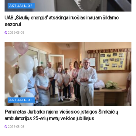
AKTUALIJOS
UAB „Šiaulių energija“ atsakingai ruošiasi naujam šildymo
sezonui
2026-08-03
AKTUALIJOS
Paminėtas Jurbarko rajono viešosios įstaigos Šimkaičių
ambulatorijos 25-erių metų veiklos jubiliejus
2026-08-03