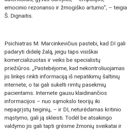
emocinio rezonanso ir žmogiško artumo“, – teigia
Š. Dignaitis.
Psichiatras M. Marcinkevičius pastebi, kad DI gali
padaryti didelę žalą, jeigu taps visiškai
komercializuotas ir veiks be specialistų
priežiūros. „Pastebėjome, kad nekontroliuojamas
jis linkęs rinkti informaciją iš nepatikimų šaltinių
internete, o tai gali sukelti rimtų pasekmių
pacientams. Internete gausu klaidinančios
informacijos – nuo sąmokslo teorijų iki
nepagrįstų teiginių, – ir DI, neturėdamas kritinio
mąstymo, gali ją skleisti. Todėl be atsakingo
valdymo jis gali tapti grėsme žmonių sveikatai ir