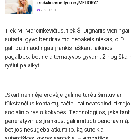
moksliniame tyrime „MELIORA“
2026-08-06
Tiek M. Marcinkevičius, tiek Š. Dignaitis vieningai
sutaria: gyvo bendravimo nepakeis niekas, o DI
gali būti naudingas įrankis ieškant laikinos
pagalbos, bet ne alternatyvos gyvam, žmogiškam
ryšiui palaikyti.
„Skaitmeninėje erdvėje galime turėti šimtus ar
tūkstančius kontaktų, tačiau tai neatspindi tikrojo
socialinio ryšio kokybės. Technologijos, įskaitant
generatyvinius įrankius, gali imituoti bendravimą,
bet jos nesugeba atkurti to, ką suteikia
autentiškas, gyvas santykis, – empatijos,