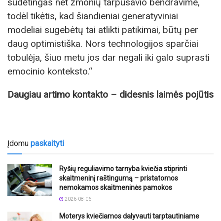
sudėtingas net žmonių tarpusavio bendravime,
todėl tikėtis, kad šiandieniai generatyviniai
modeliai sugebėtų tai atlikti patikimai, būtų per
daug optimistiška. Nors technologijos sparčiai
tobulėja, šiuo metu jos dar negali iki galo suprasti
emocinio konteksto.“
Daugiau artimo kontakto – didesnis laimės pojūtis
Įdomu
paskaityti
Ryšių reguliavimo tarnyba kviečia stiprinti
skaitmeninį raštingumą – pristatomos
nemokamos skaitmeninės pamokos
2026-08-06
Moterys kviečiamos dalyvauti tarptautiniame