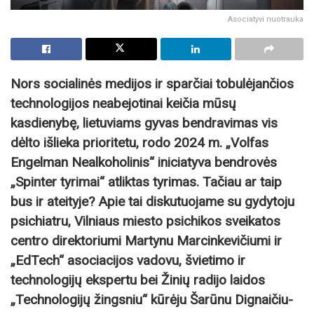
Asociatyvi nuotrauka
Nors socialinės medijos ir sparčiai tobulėjančios
technologijos neabejotinai keičia mūsų
kasdienybę, lietuviams gyvas bendravimas vis
dėlto išlieka prioritetu, rodo 2024 m. „Volfas
Engelman Nealkoholinis“ iniciatyva bendrovės
„Spinter tyrimai“ atliktas tyrimas. Tačiau ar taip
bus ir ateityje? Apie tai diskutuojame su gydytoju
psichiatru, Vilniaus miesto psichikos sveikatos
centro direktoriumi Martynu Marcinkevičiumi ir
„EdTech“ asociacijos vadovu, švietimo ir
technologijų ekspertu bei Žinių radijo laidos
„Technologijų žingsniu“ kūrėju Šarūnu Dignaičiu-