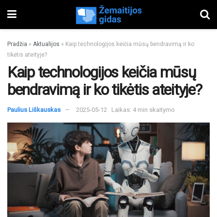
Pradžia
»
Aktualijos
»
Kaip technologijos keičia mūsų bendravimą ir ko
tikėtis ateityje?
Kaip technologijos keičia mūsų
bendravimą ir ko tikėtis ateityje?
Paulius Liškauskas
2025-05-12
Laikas: 4 min skaitymo