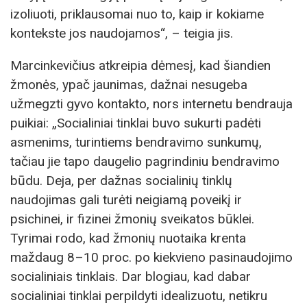
izoliuoti, priklausomai nuo to, kaip ir kokiame
kontekste jos naudojamos“, – teigia jis.
Marcinkevičius atkreipia dėmesį, kad šiandien
žmonės, ypač jaunimas, dažnai nesugeba
užmegzti gyvo kontakto, nors internetu bendrauja
puikiai: „Socialiniai tinklai buvo sukurti padėti
asmenims, turintiems bendravimo sunkumų,
tačiau jie tapo daugelio pagrindiniu bendravimo
būdu. Deja, per dažnas socialinių tinklų
naudojimas gali turėti neigiamą poveikį ir
psichinei, ir fizinei žmonių sveikatos būklei.
Tyrimai rodo, kad žmonių nuotaika krenta
maždaug 8–10 proc. po kiekvieno pasinaudojimo
socialiniais tinklais. Dar blogiau, kad dabar
socialiniai tinklai perpildyti idealizuotu, netikru