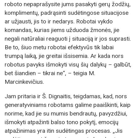
roboto nepaprašysite jums pasakyti gerų žodžių,
komplimentų, padrąsinti sudėtingose situacijose
ar užjausti, jis to ir nedarys. Robotai vykdo
komandas, kurias jiems užduoda žmonės, jie
negali natūraliai reaguoti į situaciją ir jos suprasti.
Be to, šiuo metu robotai efektyvūs tik labai
trumpą laiką, jie greitai išsisemia. Ar kada nors
robotus pavyks išmokyti visų šių dalykų – galbūt,
bet šiandien – tikrai ne“, – teigia M.
Marcinkevičius.
Jam pritaria ir Š. Dignaitis, teigdamas, kad, nors
generatyviniams robotams galime paaiškinti, kaip
norime, kad jie su mumis bendrautų, pavyzdžiui,
išmokyti atpažinti balso tono pokytį, emocijų
atpažinimas yra itin sudėtingas procesas. „Jis