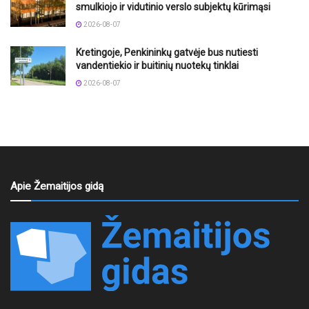
smulkiojo ir vidutinio verslo subjektų kūrimąsi
2026-08-07
Kretingoje, Penkininkų gatvėje bus nutiesti
vandentiekio ir buitinių nuotekų tinklai
2026-08-07
Apie Žemaitijos gidą