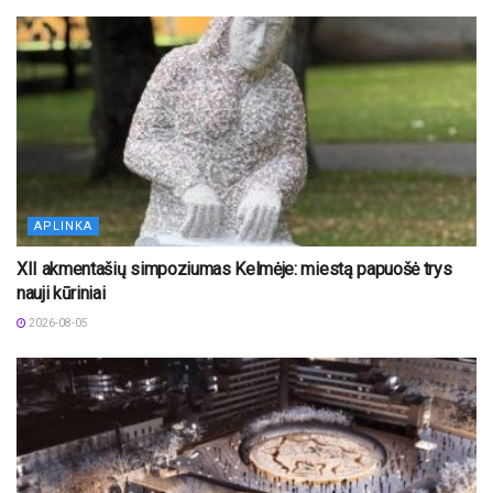
APLINKA
XII akmentašių simpoziumas Kelmėje: miestą papuošė trys
nauji kūriniai
2026-08-05