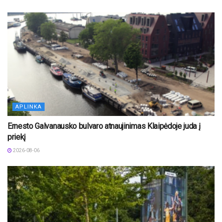
APLINKA
Ernesto Galvanausko bulvaro atnaujinimas Klaipėdoje juda į
priekį
2026-08-06