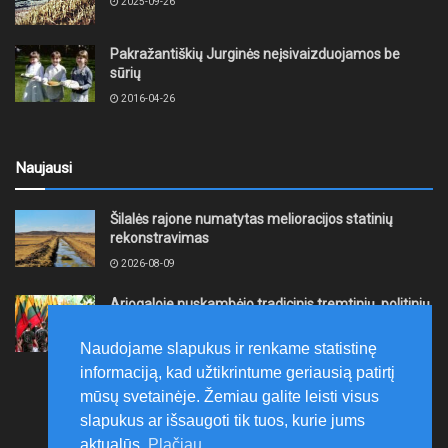
2025-09-26
Pakražantiškių Jurginės neįsivaizduojamos be
sūrių
2016-04-26
Naujausi
Šilalės rajone numatytas melioracijos statinių
rekonstravimas
2026-08-09
Ariogaloje nuskambėjo tradicinis tremtinių, politinių
kalinių ir laisvės kovų dalyvių sąskrydis „Su Lietuva
širdy“
Naudojame slapukus ir renkame statistinę
2026-08-08
informaciją, kad užtikrintume geriausią patirtį
mūsų svetainėje. Žemiau galite leisti visus
slapukus ar išsaugoti tik tuos, kurie jums
aktualūs.
Plačiau