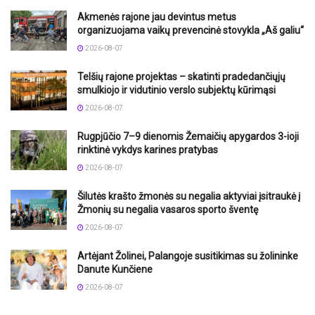
Akmenės rajone jau devintus metus
organizuojama vaikų prevencinė stovykla „Aš galiu“
2026-08-07
Telšių rajone projektas – skatinti pradedančiųjų
smulkiojo ir vidutinio verslo subjektų kūrimąsi
2026-08-07
Rugpjūčio 7–9 dienomis Žemaičių apygardos 3-ioji
rinktinė vykdys karines pratybas
2026-08-07
Šilutės krašto žmonės su negalia aktyviai įsitraukė į
Žmonių su negalia vasaros sporto šventę
2026-08-07
Artėjant Žolinei, Palangoje susitikimas su žolininke
Danute Kunčiene
2026-08-07