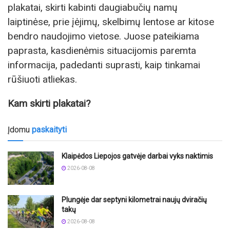
plakatai, skirti kabinti daugiabučių namų
laiptinėse, prie įėjimų, skelbimų lentose ar kitose
bendro naudojimo vietose. Juose pateikiama
paprasta, kasdienėmis situacijomis paremta
informacija, padedanti suprasti, kaip tinkamai
rūšiuoti atliekas.
Kam skirti plakatai?
Įdomu
paskaityti
Klaipėdos Liepojos gatvėje darbai vyks naktimis
2026-08-08
Plungėje dar septyni kilometrai naujų dviračių
takų
2026-08-08