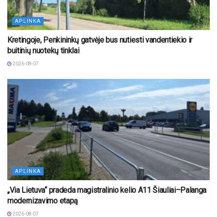
APLINKA
Kretingoje, Penkininkų gatvėje bus nutiesti vandentiekio ir
buitinių nuotekų tinklai
2026-08-07
APLINKA
„Via Lietuva“ pradeda magistralinio kelio A11 Šiauliai–Palanga
modernizavimo etapą
2026-08-07