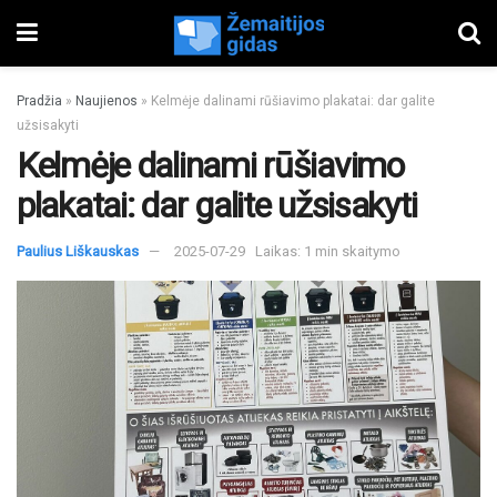
Pradžia
»
Naujienos
»
Kelmėje dalinami rūšiavimo plakatai: dar galite
užsisakyti
Kelmėje dalinami rūšiavimo
plakatai: dar galite užsisakyti
Paulius Liškauskas
2025-07-29
Laikas: 1 min skaitymo