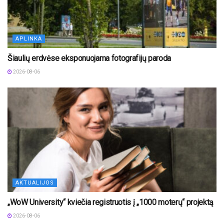
APLINKA
Šiaulių erdvėse eksponuojama fotografijų paroda
2026-08-06
AKTUALIJOS
„WoW University“ kviečia registruotis į „1000 moterų“ projektą
2026-08-06