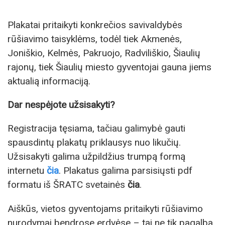
Plakatai pritaikyti konkrečios savivaldybės
rūšiavimo taisyklėms, todėl tiek Akmenės,
Joniškio, Kelmės, Pakruojo, Radviliškio, Šiaulių
rajonų, tiek Šiaulių miesto gyventojai gauna jiems
aktualią informaciją.
Dar nespėjote užsisakyti?
Registracija tęsiama, tačiau galimybė gauti
spausdintų plakatų priklausys nuo likučių.
Užsisakyti galima užpildžius trumpą formą
internetu
čia
. Plakatus galima parsisiųsti pdf
formatu iš ŠRATC svetainės
čia
.
Aiškūs, vietos gyventojams pritaikyti rūšiavimo
nurodymai bendrose erdvėse – tai ne tik pagalba