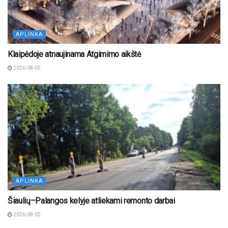
APLINKA
Klaipėdoje atnaujinama Atgimimo aikštė
2026-08-05
APLINKA
Šiaulių–Palangos kelyje atliekami remonto darbai
2026-08-05