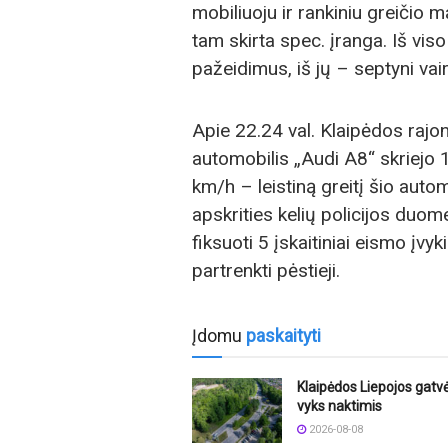
mobiliuoju ir rankiniu greičio 
tam skirta spec. įranga. Iš vi
pažeidimus, iš jų – septyni vair
Apie 22.24 val. Klaipėdos rajo
automobilis „Audi A8“ skriejo 19
km/h – leistiną greitį šio auto
apskrities kelių policijos duo
fiksuoti 5 įskaitiniai eismo įvy
partrenkti pėstieji.
Įdomu
paskaityti
Klaipėdos Liepojos gatvė
vyks naktimis
2026-08-08