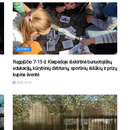
ĮDOMU
Rugpjūčio 7-15 d. Klaipėdoje išskirtinė buriuotojiškų
edukacijų, kūrybinių dirbtuvių, sportinių iššūkių ir prizų
kupina šventė
2026-07-31