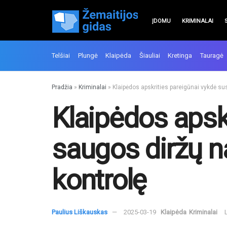
ĮDOMU
KRIMINALAI
Telšiai
Plungė
Klaipėda
Šiauliai
Kretinga
Tauragė
Pradžia
»
Kriminalai
»
Klaipėdos apskrities pareigūnai vykdė sust
Klaipėdos apskr
saugos diržų na
kontrolę
Paulius Liškauskas
2025-03-19
Klaipėda
Kriminalai