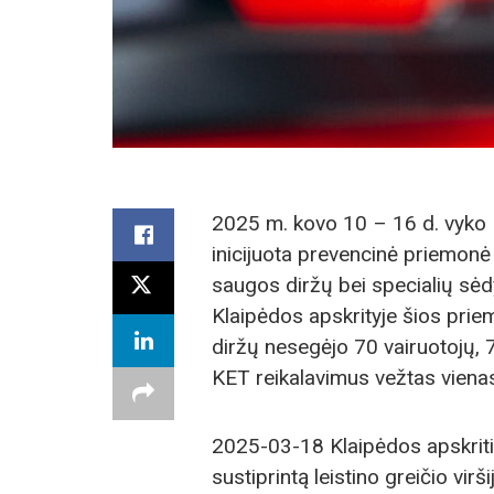
2025 m. kovo 10 – 16 d. vyko 
inicijuota prevencinė priemonė 
saugos diržų bei specialių sėd
Klaipėdos apskrityje šios pri
diržų nesegėjo 70 vairuotojų, 7
KET reikalavimus vežtas vienas
2025-03-18 Klaipėdos apskritie
sustiprintą leistino greičio vir