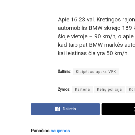
Apie 16.23 val. Kretingos rajo
automobilis BMW skriejo 189 km/
šioje vietoje – 90 km/h, o apie
kad taip pat BMW markės autom
kai leistinas čia yra 50 km/h.
Šaltinis:
Klaipėdos apskr. VPK
Žymos:
Kartena
Kelių policija
Kū
Dalintis
Panašios
naujienos