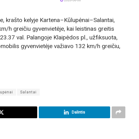
2026-08-06
ne, krašto kelyje Kartena–Kūlupėnai–Salantai,
h greičiu gyvenvietėje, kai leistinas greitis
 23.37 val. Palangoje Klaipėdos pl., užfiksuota,
obilis gyvenvietėje važiavo 132 km/h greičiu,
lupėnai
Salantai
Dalintis