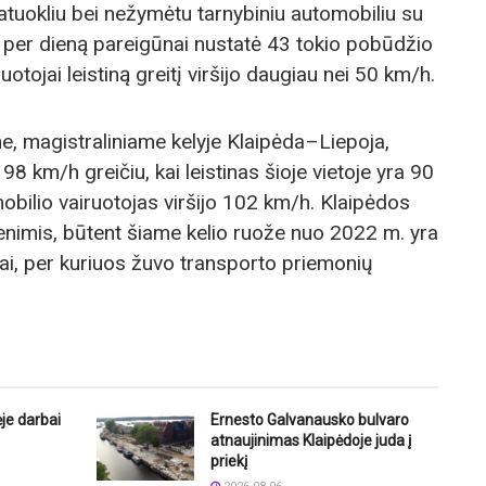
matuokliu bei nežymėtu tarnybiniu automobiliu su
so per dieną pareigūnai nustatė 43 tokio pobūdžio
uotojai leistiną greitį viršijo daugiau nei 50 km/h.
ne, magistraliniame kelyje Klaipėda–Liepoja,
8 km/h greičiu, kai leistinas šioje vietoje yra 90
mobilio vairuotojas viršijo 102 km/h. Klaipėdos
menimis, būtent šiame kelio ruože nuo 2022 m. yra
kiai, per kuriuos žuvo transporto priemonių
je darbai
Ernesto Galvanausko bulvaro
atnaujinimas Klaipėdoje juda į
priekį