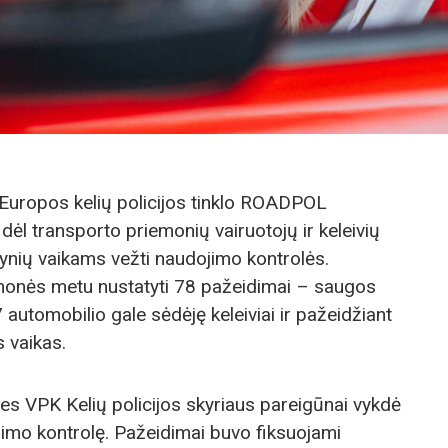
Europos kelių policijos tinklo ROADPOL
dėl transporto priemonių vairuotojų ir keleivių
ynių vaikams vežti naudojimo kontrolės.
emonės metu nustatyti 78 pažeidimai – saugos
 automobilio gale sėdėję keleiviai ir pažeidžiant
 vaikas.
s VPK Kelių policijos skyriaus pareigūnai vykdė
šijimo kontrolę. Pažeidimai buvo fiksuojami