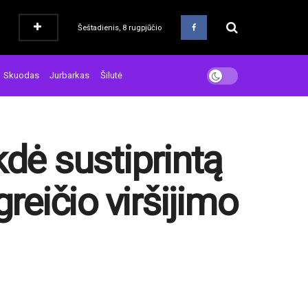
Šeštadienis, 8 rugpjūčio
Skuodas
Jurbarkas
Šilutė
kdė sustiprintą
reičio viršijimo