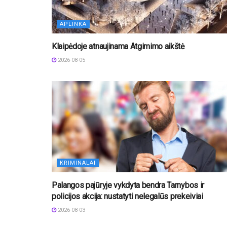
APLINKA
Klaipėdoje atnaujinama Atgimimo aikštė
2026-08-05
KRIMINALAI
Palangos pajūryje vykdyta bendra Tarnybos ir
policijos akcija: nustatyti nelegalūs prekeiviai
2026-08-03