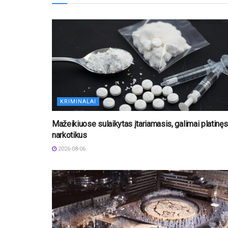
KRIMINALAI
Mažeikiuose sulaikytas įtariamasis, galimai platinęs
narkotikus
2026-08-06