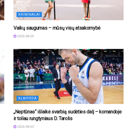
KRIMINALAI
Vaikų saugumas – mūsų visų atsakomybė
2026-08-04
KLAIPĖDA
„Neptūnas“ išlaikė svarbią sudėties dalį – komandoje
ir toliau rungtyniaus D. Tarolis
2026-08-03