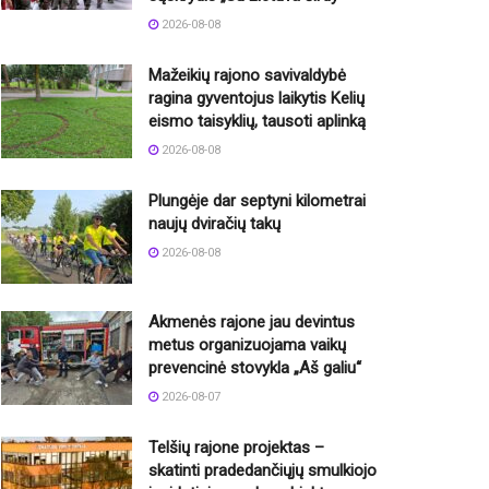
2026-08-08
Mažeikių rajono savivaldybė
ragina gyventojus laikytis Kelių
eismo taisyklių, tausoti aplinką
2026-08-08
Plungėje dar septyni kilometrai
naujų dviračių takų
2026-08-08
Akmenės rajone jau devintus
metus organizuojama vaikų
prevencinė stovykla „Aš galiu“
2026-08-07
Telšių rajone projektas –
skatinti pradedančiųjų smulkiojo