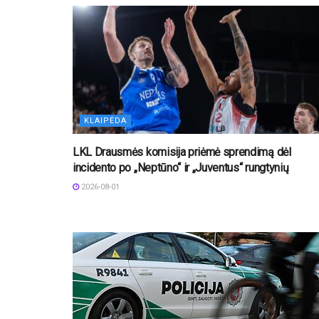
KLAIPĖDA
LKL Drausmės komisija priėmė sprendimą dėl
incidento po „Neptūno“ ir „Juventus“ rungtynių
2026-08-01