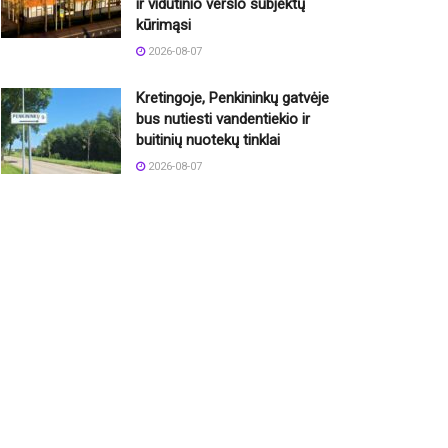
ir vidutinio verslo subjektų
kūrimąsi
2026-08-07
Kretingoje, Penkininkų gatvėje
bus nutiesti vandentiekio ir
buitinių nuotekų tinklai
2026-08-07