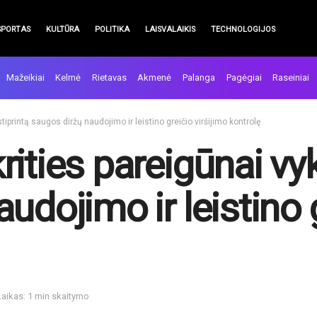
SPORTAS
KULTŪRA
POLITIKA
LAISVALAIKIS
TECHNOLOGIJOS
Mažeikiai
Kelmė
Rietavas
Akmenė
Palanga
Pagėgiai
Raseiniai
iprintą saugos diržų naudojimo ir leistino greičio viršijimo kontrolę
ities pareigūnai vy
udojimo ir leistino g
Laikas: 1 min skaitymo