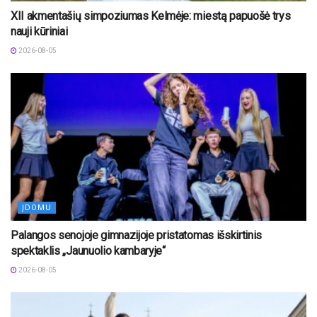
XII akmentašių simpoziumas Kelmėje: miestą papuošė trys
nauji kūriniai
2026-08-05
ĮDOMU
Palangos senojoje gimnazijoje pristatomas išskirtinis
spektaklis „Jaunuolio kambaryje“
2026-08-05