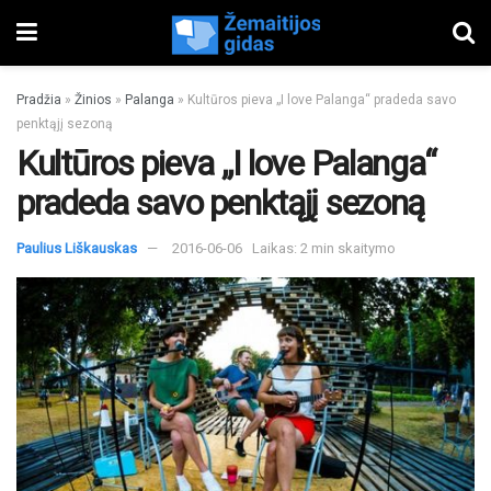
Pradžia
»
Žinios
»
Palanga
»
Kultūros pieva „I love Palanga“ pradeda savo
penktąjį sezoną
Kultūros pieva „I love Palanga“
pradeda savo penktąjį sezoną
Paulius Liškauskas
2016-06-06
Laikas: 2 min skaitymo