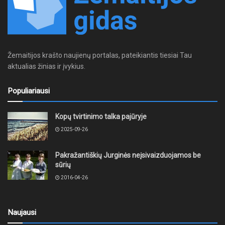
Žemaitijos krašto naujienų portalas, pateikiantis tiesiai Tau
aktualias žinias ir įvykius.
Populiariausi
Kopų tvirtinimo talka pajūryje
2025-09-26
Pakražantiškių Jurginės neįsivaizduojamos be
sūrių
2016-04-26
Naujausi