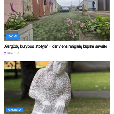
ĮDOMU
„Gargždų kūrybos stotyje“ – dar viena renginių kupina savaitė
2026-08-05
APLINKA