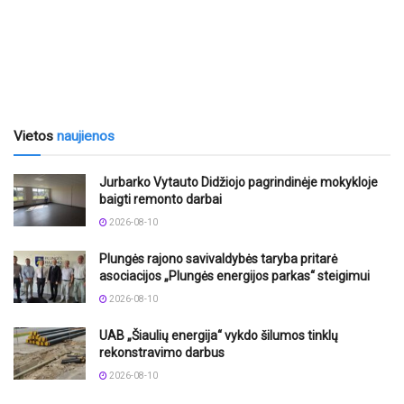
Vietos
naujienos
Jurbarko Vytauto Didžiojo pagrindinėje mokykloje
baigti remonto darbai
2026-08-10
Plungės rajono savivaldybės taryba pritarė
asociacijos „Plungės energijos parkas“ steigimui
2026-08-10
UAB „Šiaulių energija“ vykdo šilumos tinklų
rekonstravimo darbus
2026-08-10