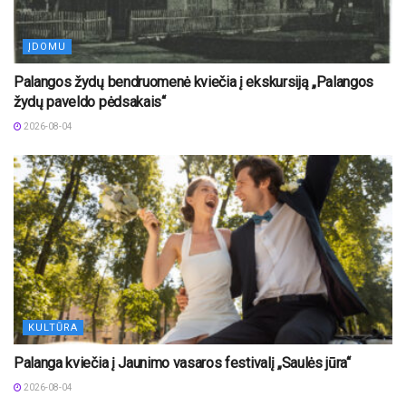
ĮDOMU
Palangos žydų bendruomenė kviečia į ekskursiją „Palangos
žydų paveldo pėdsakais“
2026-08-04
KULTŪRA
Palanga kviečia į Jaunimo vasaros festivalį „Saulės jūra“
2026-08-04