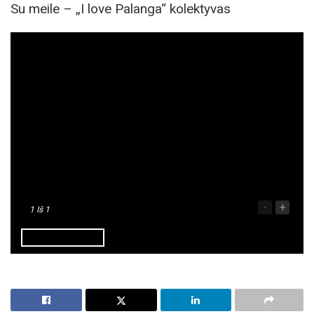
Su meile – „I love Palanga“ kolektyvas
-
+
1
Iš 1