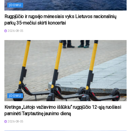
ĮDOMU
Rugpjūčio ir rugsėjo mėnesiais vyks Lietuvos nacionalinių
parkų 35-mečiui skirti koncertai
2026-08-05
ĮDOMU
Kretinga „Lėtojo važiavimo iššūkiu“ rugpjūčio 12-ąją ruošiasi
paminėti Tarptautinę jaunimo dieną
2026-08-05