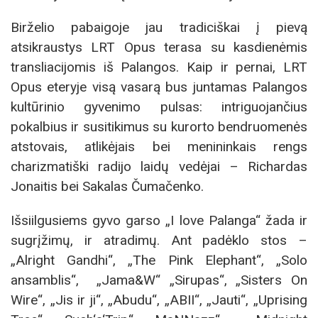
Birželio pabaigoje jau tradiciškai į pievą
atsikraustys LRT Opus terasa su kasdienėmis
transliacijomis iš Palangos. Kaip ir pernai, LRT
Opus eteryje visą vasarą bus juntamas Palangos
kultūrinio gyvenimo pulsas: intriguojančius
pokalbius ir susitikimus su kurorto bendruomenės
atstovais, atlikėjais bei menininkais rengs
charizmatiški radijo laidų vedėjai – Richardas
Jonaitis bei Sakalas Čumačenko.
Išsiilgusiems gyvo garso „I love Palanga“ žada ir
sugrįžimų, ir atradimų. Ant padėklo stos –
„Alright Gandhi“, „The Pink Elephant“, „Solo
ansamblis“, „Jama&W“ „Sirupas“, „Sisters On
Wire“, „Jis ir ji“, „Abudu“, „ABII“, „Jauti“, „Uprising