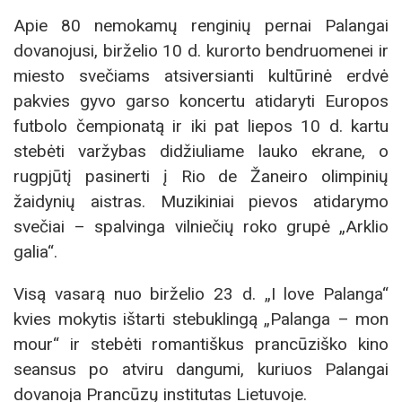
Apie 80 nemokamų renginių pernai Palangai
dovanojusi, birželio 10 d. kurorto bendruomenei ir
miesto svečiams atsiversianti kultūrinė erdvė
pakvies gyvo garso koncertu atidaryti Europos
futbolo čempionatą ir iki pat liepos 10 d. kartu
stebėti varžybas didžiuliame lauko ekrane, o
rugpjūtį pasinerti į Rio de Žaneiro olimpinių
žaidynių aistras. Muzikiniai pievos atidarymo
svečiai – spalvinga vilniečių roko grupė „Arklio
galia“.
Visą vasarą nuo birželio 23 d. „I love Palanga“
kvies mokytis ištarti stebuklingą „Palanga – mon
mour“ ir stebėti romantiškus prancūziško kino
seansus po atviru dangumi, kuriuos Palangai
dovanoja Prancūzų institutas Lietuvoje.