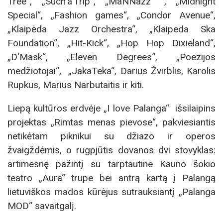
Tree“, „Such‘a‘Trip“, „MaNNazz“ , „Midnight
Special“, „Fashion games“, „Condor Avenue“,
„Klaipėda Jazz Orchestra“, „Klaipeda Ska
Foundation“, „Hit-Kick“, „Hop Hop Dixieland“,
„D‘Mask“, „Eleven Degrees“, „Poezijos
medžiotojai“, „JakaTeka“, Darius Žvirblis, Karolis
Rupkus, Marius Narbutaitis ir kiti.
Liepą kultūros erdvėje „I love Palanga“ išsilaipins
projektas „Rimtas menas pievose“, pakviesiantis
netikėtam piknikui su džiazo ir operos
žvaigždėmis, o rugpjūtis dovanos dvi stovyklas:
artimesnę pažintį su tarptautine Kauno šokio
teatro „Aura“ trupe bei antrą kartą į Palangą
lietuviškos mados kūrėjus sutrauksiantį „Palanga
MOD“ savaitgalį.