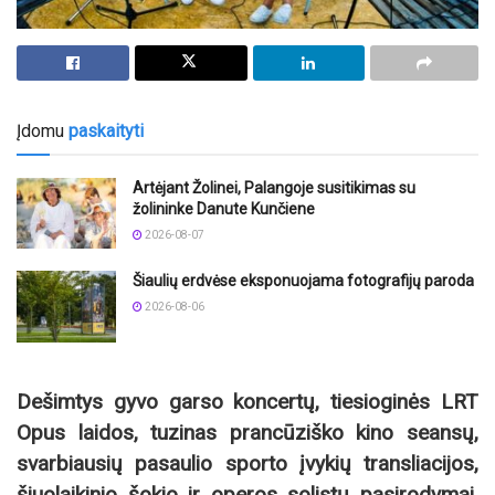
Įdomu
paskaityti
Artėjant Žolinei, Palangoje susitikimas su
žolininke Danute Kunčiene
2026-08-07
Šiaulių erdvėse eksponuojama fotografijų paroda
2026-08-06
Dešimtys gyvo garso koncertų, tiesioginės LRT
Opus laidos, tuzinas prancūziško kino seansų,
svarbiausių pasaulio sporto įvykių transliacijos,
šiuolaikinio šokio ir operos solistų pasirodymai,