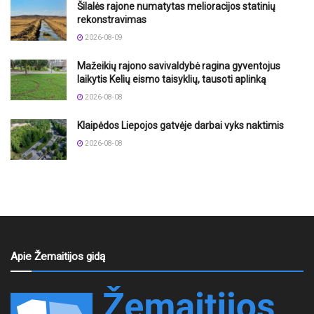
Šilalės rajone numatytas melioracijos statinių
rekonstravimas
2026-08-09
Mažeikių rajono savivaldybė ragina gyventojus
laikytis Kelių eismo taisyklių, tausoti aplinką
2026-08-08
Klaipėdos Liepojos gatvėje darbai vyks naktimis
2026-08-08
Apie Žemaitijos gidą