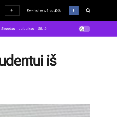
Ketvirtadienis, 6 rugpjūčio
Skuodas
Jurbarkas
Šilutė
udentui iš