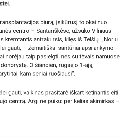
tei.
ransplantacijos biurą, įsikūrusį tolokai nuo
tinės centro – Santariškėse, užsuko Vilniaus
s kremtantis antrakursis, kilęs iš Telšių. „Noriu
lei gauti, – žemaitiškai santūriai apsilankymo
iai norėjau taip pasielgti, nes su tėvais namuose
donorystę. O šiandien, rugsėjo 1-ąją,
ti tai, kam seniai ruošiausi“.
i gauti, vaikinas prasitarė iškart ketinantis eiti
aujo centrą. Argi ne puiku: per kelias akimirkas –