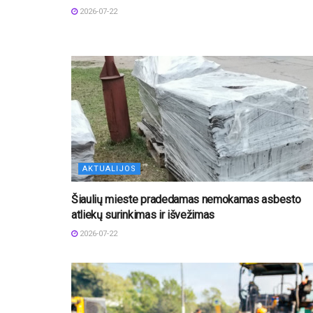
2026-07-22
AKTUALIJOS
Šiaulių mieste pradedamas nemokamas asbesto
atliekų surinkimas ir išvežimas
2026-07-22