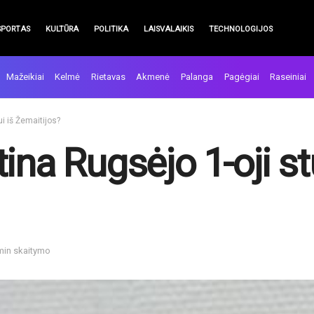
SPORTAS
KULTŪRA
POLITIKA
LAISVALAIKIS
TECHNOLOGIJOS
Mažeikiai
Kelmė
Rietavas
Akmenė
Palanga
Pagėgiai
Raseiniai
i iš Žemaitijos?
ina Rugsėjo 1-oji st
 min skaitymo