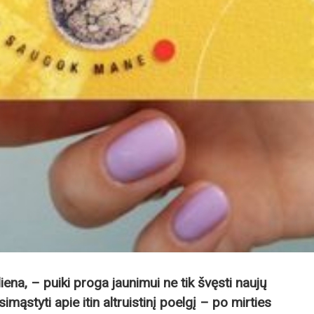
iena, – puiki proga jaunimui ne tik švęsti naujų
mąstyti apie itin altruistinį poelgį – po mirties