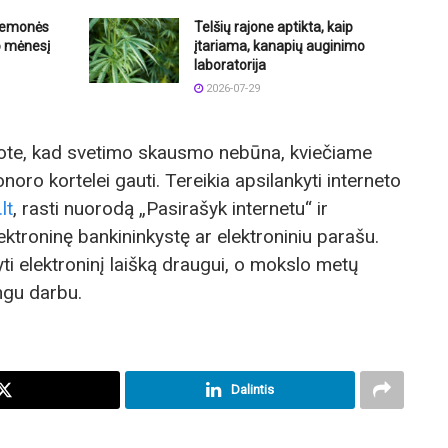
riemonės
Telšių rajone aptikta, kaip
o mėnesį
įtariama, kanapių auginimo
laboratorija
2026-07-29
anote, kad svetimo skausmo nebūna, kviečiame
onoro kortelei gauti. Tereikia apsilankyti interneto
lt
, rasti nuorodą „Pasirašyk internetu“ ir
lektroninę bankininkystę ar elektroniniu parašu.
yti elektroninį laišką draugui, o mokslo metų
gu darbu.
Dalintis