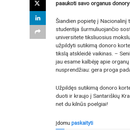
paaukoti savo organus donorys
Šiandien popietę į Nacionalinį t
studentija šurmuliuojančio sos
universitete tiksliuosius mokslu
užpildyti sutikimą donoro korte
tikslą atskleidė vaikinas. – Sen
jau esame kalbėję apie organų 
nusprendžiau: gera proga padary
Užpildęs sutikimą donoro kortele
duoti ir kraujo į Santariškių Kr
net du kilnūs poelgiai!
Įdomu
paskaityti