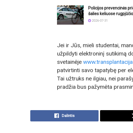
Policijos prevencinės p
šalies keliuose rugpjūči
2026-07-31
Jei ir Jūs, mieli studentai, m
užpildyti elektroninį sutikimą d
svetainėje
www.transplantacija.
patvirtinti savo tapatybę per e
Tai užtruks ne ilgiau, nei paraš
pradžia bus pažymėta prasmin
Dalintis