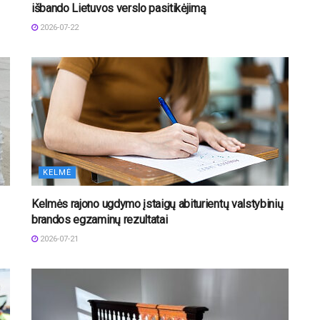
išbando Lietuvos verslo pasitikėjimą
2026-07-22
KELMĖ
Kelmės rajono ugdymo įstaigų abiturientų valstybinių
brandos egzaminų rezultatai
2026-07-21