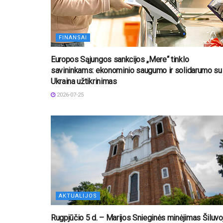
FINANSAI
Europos Sąjungos sankcijos „Mere“ tinklo
savininkams: ekonominio saugumo ir solidarumo su
Ukraina užtikrinimas
2026-07-25
AKTUALIJOS
Rugpjūčio 5 d. – Marijos Snieginės minėjimas Šiluvo