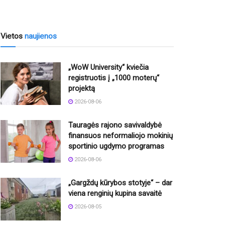
Vietos
naujienos
„WoW University“ kviečia
registruotis į „1000 moterų“
projektą
2026-08-06
Tauragės rajono savivaldybė
finansuos neformaliojo mokinių
sportinio ugdymo programas
2026-08-06
„Gargždų kūrybos stotyje“ – dar
viena renginių kupina savaitė
2026-08-05