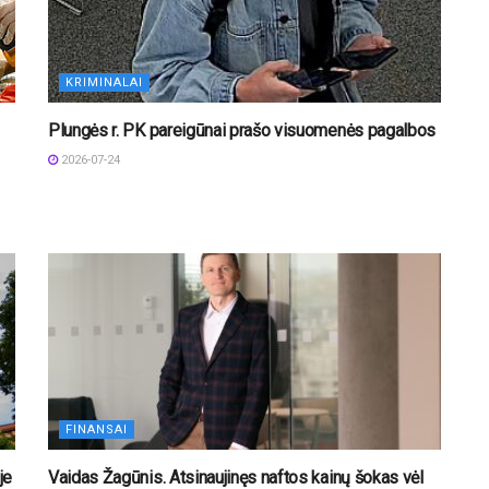
KRIMINALAI
Plungės r. PK pareigūnai prašo visuomenės pagalbos
2026-07-24
FINANSAI
je
Vaidas Žagūnis. Atsinaujinęs naftos kainų šokas vėl