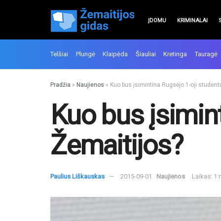
ĮDOMU
KRIMINALAI
Telšiai
Plungė
Klaipėda
Šiauliai
Kretinga
Tauragė
Pradžia
»
Naujienos
»
Kuo bus įsimintina Rugsėjo 1-oji studentu
Kuo bus įsimint
Žemaitijos?
Paulius Liškauskas
2015-09-01
Naujienos
Laikas: 1