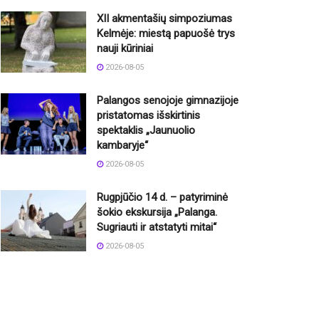
XII akmentašių simpoziumas
Kelmėje: miestą papuošė trys
nauji kūriniai
2026-08-05
Palangos senojoje gimnazijoje
pristatomas išskirtinis
spektaklis „Jaunuolio
kambaryje“
2026-08-05
Rugpjūčio 14 d. – patyriminė
šokio ekskursija „Palanga.
Sugriauti ir atstatyti mitai“
2026-08-05