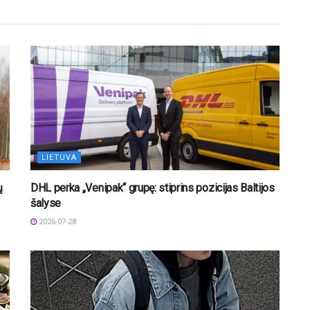
LIETUVA
ų
DHL perka „Venipak“ grupę: stiprins pozicijas Baltijos
šalyse
2026-07-28