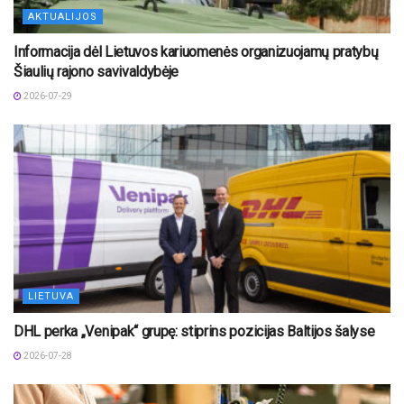
AKTUALIJOS
Informacija dėl Lietuvos kariuomenės organizuojamų pratybų
Šiaulių rajono savivaldybėje
2026-07-29
LIETUVA
DHL perka „Venipak“ grupę: stiprins pozicijas Baltijos šalyse
2026-07-28