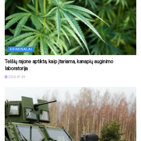
KRIMINALAI
Telšių rajone aptikta, kaip įtariama, kanapių auginimo
laboratorija
2026-07-29