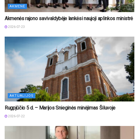
AKMENĖ
Akmenės rajono savivaldybėje lankėsi naujoji aplinkos ministrė
2026-07-23
AKTUALIJOS
Rugpjūčio 5 d. – Marijos Snieginės minėjimas Šiluvoje
2026-07-22