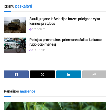
Įdomu
paskaityti
Šiaulių rajone ir Aviacijos bazės prieigose vyks
karinės pratybos
2026-08-03
Policijos prevencinės priemonės šalies keliuose
rugpjūčio mėnesį
2026-07-31
Panašios
naujienos