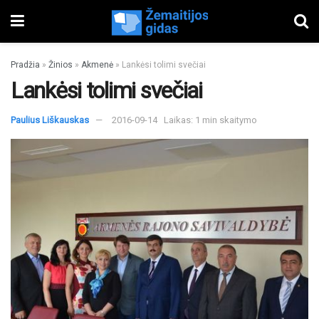
Pradžia
»
Žinios
»
Akmenė
»
Lankėsi tolimi svečiai
Lankėsi tolimi svečiai
Paulius Liškauskas
2016-09-14
Laikas: 1 min skaitymo