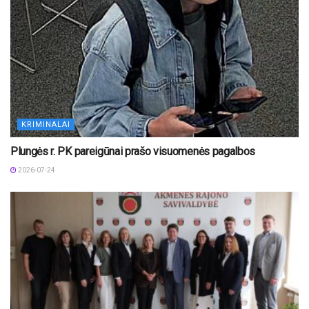
KRIMINALAI
Plungės r. PK pareigūnai prašo visuomenės pagalbos
2026-07-24