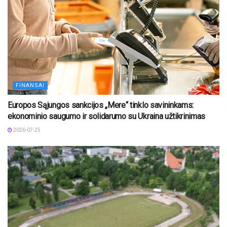
FINANSAI
Europos Sąjungos sankcijos „Mere“ tinklo savininkams:
ekonominio saugumo ir solidarumo su Ukraina užtikrinimas
2026-07-25