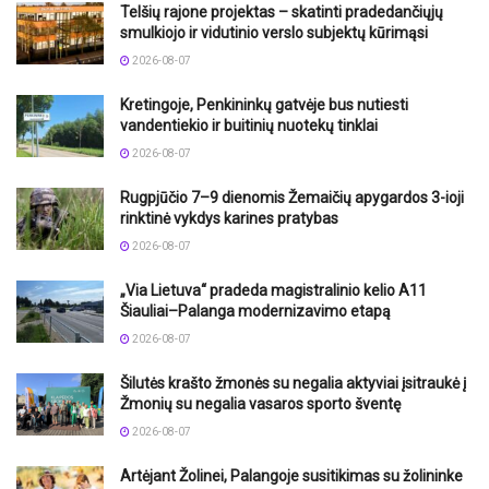
Telšių rajone projektas – skatinti pradedančiųjų
smulkiojo ir vidutinio verslo subjektų kūrimąsi
2026-08-07
Kretingoje, Penkininkų gatvėje bus nutiesti
vandentiekio ir buitinių nuotekų tinklai
2026-08-07
Rugpjūčio 7–9 dienomis Žemaičių apygardos 3-ioji
rinktinė vykdys karines pratybas
2026-08-07
„Via Lietuva“ pradeda magistralinio kelio A11
Šiauliai–Palanga modernizavimo etapą
2026-08-07
Šilutės krašto žmonės su negalia aktyviai įsitraukė į
Žmonių su negalia vasaros sporto šventę
2026-08-07
Artėjant Žolinei, Palangoje susitikimas su žolininke