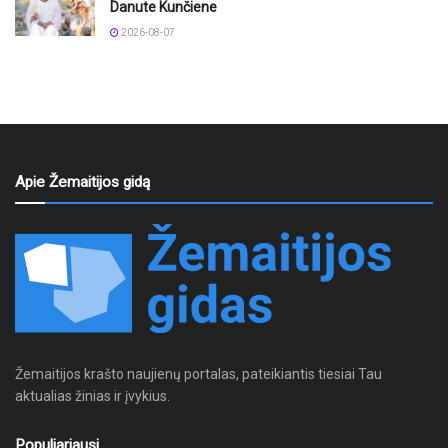
Danute Kunčiene
2026-08-07
Apie Žemaitijos gidą
Žemaitijos krašto naujienų portalas, pateikiantis tiesiai Tau
aktualias žinias ir įvykius.
Populiariausi