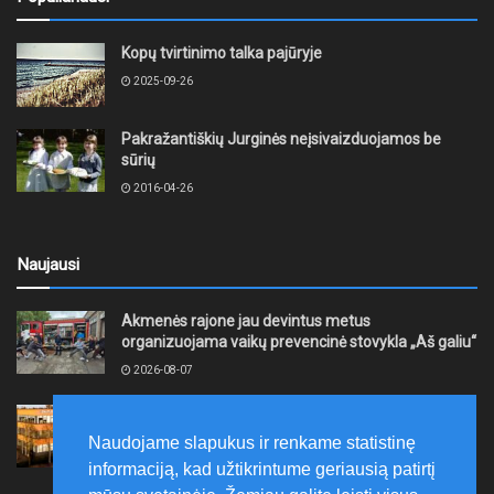
Kopų tvirtinimo talka pajūryje
2025-09-26
Pakražantiškių Jurginės neįsivaizduojamos be
sūrių
2016-04-26
Naujausi
Akmenės rajone jau devintus metus
organizuojama vaikų prevencinė stovykla „Aš galiu“
2026-08-07
Telšių rajone projektas – skatinti pradedančiųjų
smulkiojo ir vidutinio verslo subjektų kūrimąsi
Naudojame slapukus ir renkame statistinę
2026-08-07
informaciją, kad užtikrintume geriausią patirtį