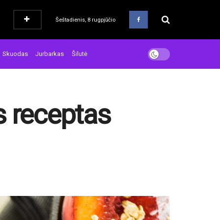
Šeštadienis, 8 rugpjūčio
Skuodas
Jurbarkas
Šilutė
is receptas