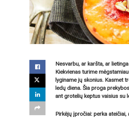
Nesvarbu, ar karšta, ar lietin
Kiekvienas turime mėgstamiausi
lyginame jų skonius. Kasmet tr
ledų diena. Šia proga prekybos 
ant grotelių keptus vaisius su l
Pirkėjų įpročiai: perka ateičiai,