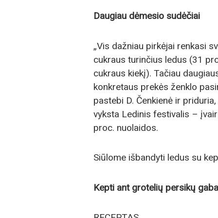
Daugiau dėmesio sudėčiai
„Vis dažniau pirkėjai renkasi s
cukraus turinčius ledus (31 pr
cukraus kiekį). Tačiau daugiau
konkretaus prekės ženklo pasir
pastebi D. Čenkienė ir priduria
vyksta Ledinis festivalis – įva
proc. nuolaidos.
Siūlome išbandyti ledus su kept
Kepti ant grotelių persikų gabalė
RECEPTAS