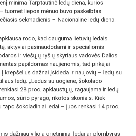
enį minima Tarptautinė ledų diena, kurios
V – tuomet liepos mėnuo buvo paskelbtas
rečiasis sekmadienis – Nacionaline ledų diena.
 apklausa rodo, kad dauguma lietuvių ledais
tę, aktyviai pasinaudodami ir specialiomis
odaros ir viešųjų ryšių skyriaus vadovės Dalios
mentas papildomas naujienomis, tad pirkėjai
į krepšelius dažnai įsideda ir naujovių – ledų su
iliaus ledų. „Ledus su uogiene, šokolado
 renkiasi 28 proc. apklaustųjų, ragaujama ir ledų
mos, sūrio pyrago, rikotos skoniais. Kiek
 tapo šokoladiniai ledai – juos renkasi 14 proc.
 dažniau vilioja grietininiai ledai ar plombyras