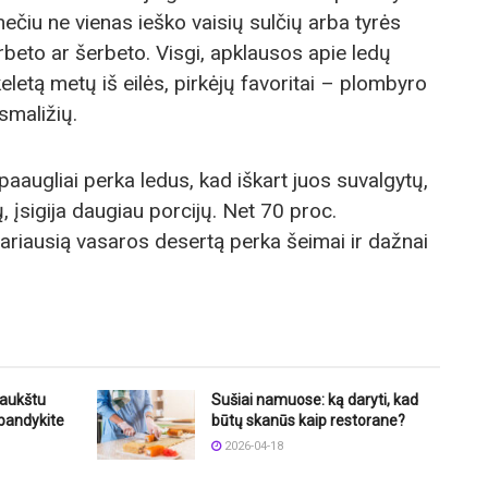
ymečiu ne vienas ieško vaisių sulčių arba tyrės
beto ar šerbeto. Visgi, apklausos apie ledų
eletą metų iš eilės, pirkėjų favoritai – plombyro
smaližių.
paaugliai perka ledus, kad iškart juos suvalgytų,
 įsigija daugiau porcijų. Net 70 proc.
ariausią vasaros desertą perka šeimai ir dažnai
šaukštu
Sušiai namuose: ką daryti, kad
bandykite
būtų skanūs kaip restorane?
2026-04-18