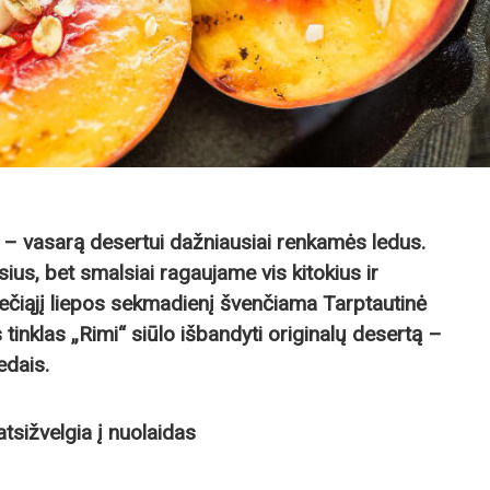
ga – vasarą desertui dažniausiai renkamės ledus.
us, bet smalsiai ragaujame vis kitokius ir
ečiąjį liepos sekmadienį švenčiama Tarptautinė
tinklas „Rimi“ siūlo išbandyti originalų desertą –
edais.
 atsižvelgia į nuolaidas