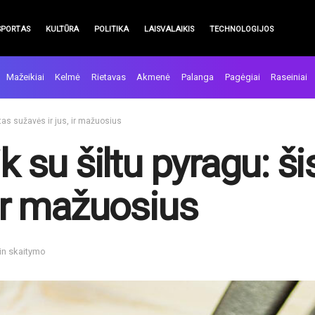
SPORTAS
KULTŪRA
POLITIKA
LAISVALAIKIS
TECHNOLOGIJOS
Mažeikiai
Kelmė
Rietavas
Akmenė
Palanga
Pagėgiai
Raseiniai
ptas sužavės ir jus, ir mažuosius
ik su šiltu pyragu: š
 ir mažuosius
in skaitymo