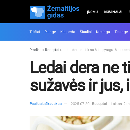
ĮDOMU
KRIMINALAI
Telšiai
Plungė
Klaipėda
Šiauliai
Kretinga
Tauragė
Pradžia
»
Receptai
»
Ledai dera ne tik su šiltu pyragu: šis rece
Ledai dera ne t
sužavės ir jus,
Paulius Liškauskas
2025-07-20
Receptai
Laikas: 2 m