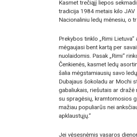
Kasmet trečiąjį liepos sekmadi
tradicija 1984 metais kilo JA
Nacionaliniu ledų mėnesiu, o t
Prekybos tinklo „Rimi Lietuva“
mėgaujasi bent kartą per savai
nuolaidomis. Pasak „Rimi“ rink
Čenkienės, kasmet ledų asorti
šalia mėgstamiausių savo ledų 
Dubajaus šokoladu ar Mochi st
gabaliukais, riešutais ar dražė
su spragėsių, kramtomosios gu
mažiau populiarūs nei anksčiau
apklaustųjų.“
Jei vėsesnėmis vasaros dienomis