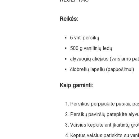
Reikės:
6 vnt. persikų
500 g vanilinių ledų
alyvuogių aliejaus (vaisiams pat
čiobrelių lapelių (papuošimui)
Kaip gaminti:
Persikus perpjaukite pusiau, paš
Persikų paviršių patepkite alyvu
Vaisius kepkite ant įkaitintų gro
Keptus vaisius patiekite su vanil