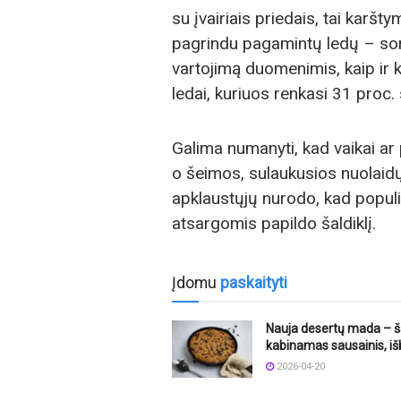
su įvairiais priedais, tai karšt
pagrindu pagamintų ledų – sor
vartojimą duomenimis, kaip ir k
ledai, kuriuos renkasi 31 proc. 
Galima numanyti, kad vaikai ar 
o šeimos, sulaukusios nuolaidų,
apklaustųjų nurodo, kad populi
atsargomis papildo šaldiklį.
Įdomu
paskaityti
Nauja desertų mada – 
kabinamas sausainis, iš
2026-04-20