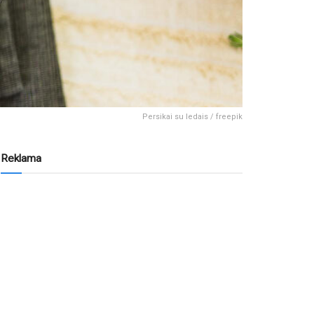
Persikai su ledais / freepik
Reklama