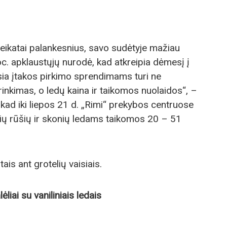
veikatai palankesnius, savo sudėtyje mažiau
oc. apklaustųjų nurodė, kad atkreipia dėmesį į
sia įtakos pirkimo sprendimams turi ne
inkimas, o ledų kaina ir taikomos nuolaidos“, –
, kad iki liepos 21 d. „Rimi“ prekybos centruose
irių rūšių ir skonių ledams taikomos 20 – 51
ais ant grotelių vaisiais.
liai su vaniliniais ledais