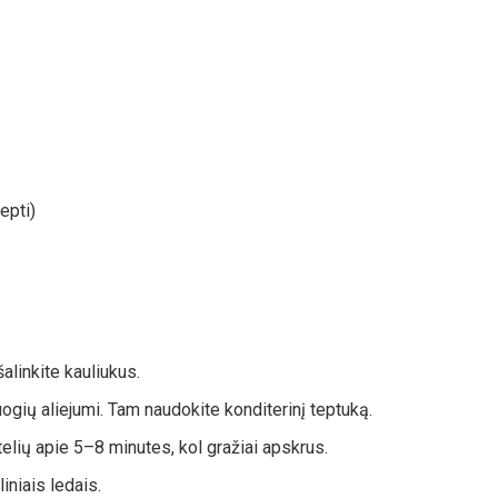
epti)
alinkite kauliukus.
ogių aliejumi. Tam naudokite konditerinį teptuką.
telių apie 5–8 minutes, kol gražiai apskrus.
iniais ledais.