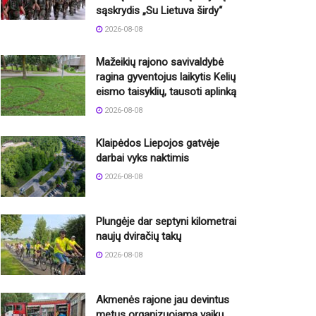
sąskrydis „Su Lietuva širdy“
2026-08-08
Mažeikių rajono savivaldybė
ragina gyventojus laikytis Kelių
eismo taisyklių, tausoti aplinką
2026-08-08
Klaipėdos Liepojos gatvėje
darbai vyks naktimis
2026-08-08
Plungėje dar septyni kilometrai
naujų dviračių takų
2026-08-08
Akmenės rajone jau devintus
metus organizuojama vaikų