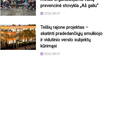
prevencinė stovykla „Aš galiu“
2026-08-07
Telšių rajone projektas –
skatinti pradedančiųjų smulkiojo
ir vidutinio verslo subjektų
kūrimąsi
2026-08-07