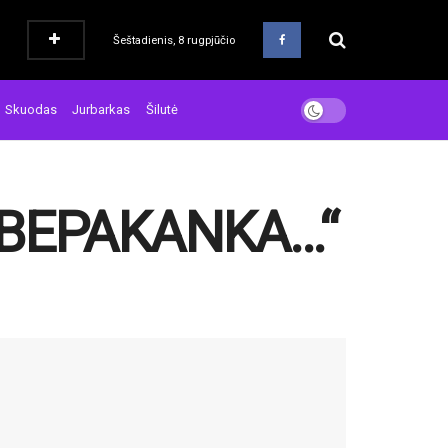
Šeštadienis, 8 rugpjūčio
Skuodas
Jurbarkas
Šilutė
EBEPAKANKA…“