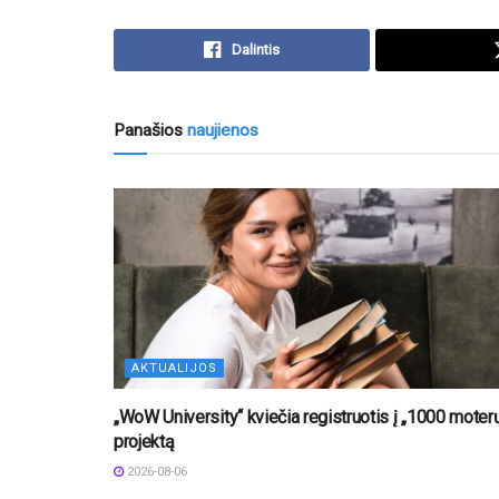
Dalintis
Panašios
naujienos
AKTUALIJOS
„WoW University“ kviečia registruotis į „1000 moter
projektą
2026-08-06