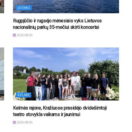
ĮDOMU
Rugpjūčio ir rugsėjo mėnesiais vyks Lietuvos
nacionalinių parkų 35-mečiui skirti koncertai
2026-08-05
KELMĖ
Kelmės rajone, Kražiuose prasidėjo dvidešimtoji
teatro stovykla vaikams ir jaunimui
2026-08-05