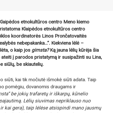
. Klaipėdos etnokultūros centro Meno kiemo
pristatoma Klaipėdos etnokultūros centro
eiklos koordinatorės Linos Prončatovaitės
realybės nebepakanka…“. Kiekviena lėlė –
elėta, o kaip jos
gimsta?
Ką jauna lėlių kūrėja šia
ateiti į parodos pristatymą ir susipažinti su Lina,
e siūlų, be skiautelių.
 siūti, kai tik močiutė išmokė siūti adata. Taip
tapo pomėgiu, dovanomis draugams ir
ta“ be jokių trafaretų ir iškarpų, kūnelio
pajautimą. Lėlių siuvimas nepriklauso nuo
 ir kai gera), taip lėlėse atsispindi mano jausmų