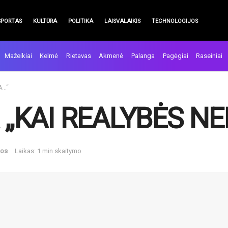
SPORTAS
KULTŪRA
POLITIKA
LAISVALAIKIS
TECHNOLOGIJOS
Mažeikiai
Kelmė
Rietavas
Akmenė
Palanga
Pagėgiai
Raseiniai
A…“
 „KAI REALYBĖS N
nos
Laikas: 1 min skaitymo