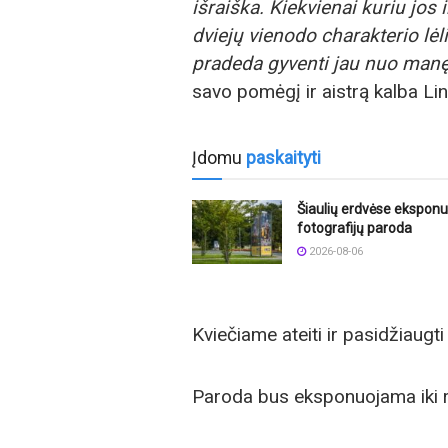
išraiška. Kiekvienai kuriu jos 
dviejų vienodo charakterio lėl
pradeda gyventi jau nuo manę
savo pomėgį ir aistrą kalba Lin
Įdomu
paskaityti
Šiaulių erdvėse ekspon
fotografijų paroda
2026-08-06
Kviečiame ateiti ir pasidžiaugt
Paroda bus eksponuojama iki r