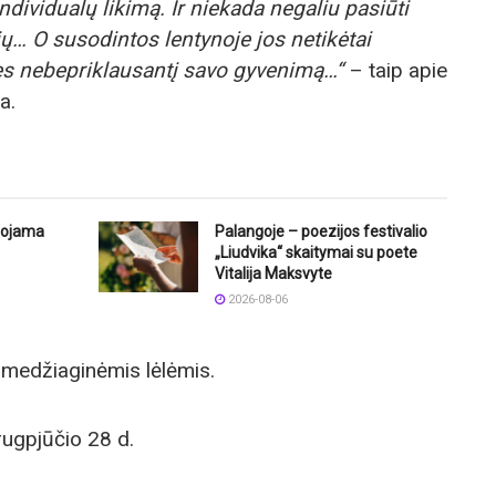
individualų likimą. Ir niekada negaliu pasiūti
ių… O susodintos lentynoje jos netikėtai
s nebepriklausantį savo gyvenimą…“
– taip apie
a.
uojama
Palangoje – poezijos festivalio
„Liudvika“ skaitymai su poete
Vitalija Maksvyte
2026-08-06
i medžiaginėmis lėlėmis.
ugpjūčio 28 d.