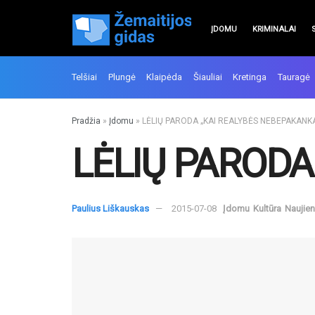
ĮDOMU
KRIMINALAI
Telšiai
Plungė
Klaipėda
Šiauliai
Kretinga
Tauragė
Pradžia
»
Įdomu
»
LĖLIŲ PARODA „KAI REALYBĖS NEBEPAKANK
LĖLIŲ PARODA
Paulius Liškauskas
2015-07-08
Įdomu
Kultūra
Naujie