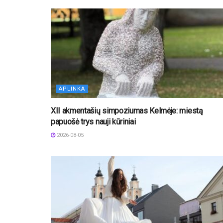
APLINKA
XII akmentašių simpoziumas Kelmėje: miestą
papuošė trys nauji kūriniai
2026-08-05