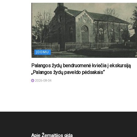
ĮDOMU
Palangos žydų bendruomenė kviečia į ekskursiją
„Palangos žydų paveldo pėdsakais“
2026-08-04
Apie Žemaitijos gidą