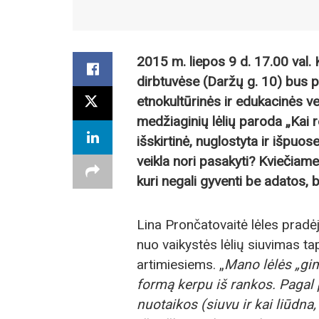
2015 m. liepos 9 d. 17.00 val
dirbtuvėse (Daržų g. 10) bus 
etnokultūrinės ir edukacinės v
medžiaginių lėlių paroda „Kai 
išskirtinė, nuglostyta ir išpuos
veikla nori pasakyti? Kviečiame 
kuri negali gyventi be adatos, b
Lina Prončatovaitė lėles pradėjo
nuo vaikystės lėlių siuvimas 
artimiesiems. „
Mano lėlės „gims
formą kerpu iš rankos. Pagal 
nuotaikos (siuvu ir kai liūdna,