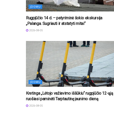
ĮDOMU
Rugpjūčio 14 d. – patyriminė šokio ekskursija
„Palanga. Sugriauti ir atstatyti mitai“
2026-08-05
ĮDOMU
Kretinga „Lėtojo važiavimo iššūkiu“ rugpjūčio 12-ąją
ruošiasi paminėti Tarptautinę jaunimo dieną
2026-08-05