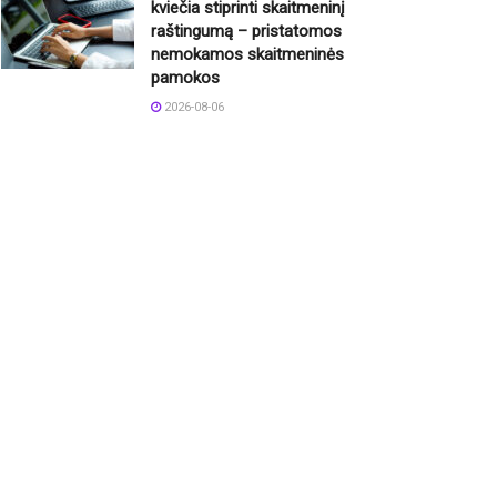
kviečia stiprinti skaitmeninį
raštingumą – pristatomos
nemokamos skaitmeninės
pamokos
2026-08-06