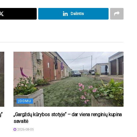
Dalintis
ĮDOMU
ų“
„Gargždų kūrybos stotyje“ – dar viena renginių kupina
savaitė
2026-08-05