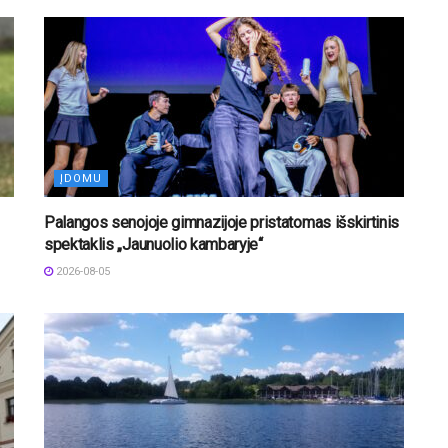
ĮDOMU
Palangos senojoje gimnazijoje pristatomas išskirtinis
spektaklis „Jaunuolio kambaryje“
2026-08-05