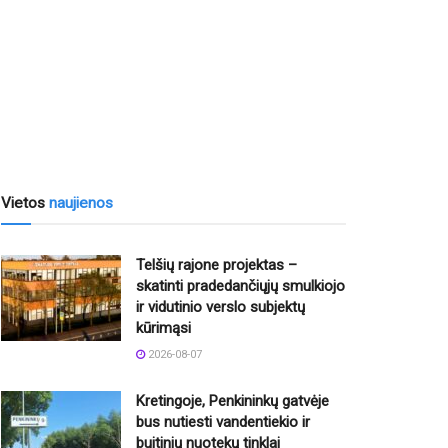
Vietos
naujienos
Telšių rajone projektas –
skatinti pradedančiųjų smulkiojo
ir vidutinio verslo subjektų
kūrimąsi
2026-08-07
Kretingoje, Penkininkų gatvėje
bus nutiesti vandentiekio ir
buitinių nuotekų tinklai