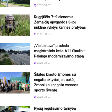
2026-08-07
Rugpjūčio 7–9 dienomis
Žemaičių apygardos 3-ioji
rinktinė vykdys karines pratybas
2026-08-07
„Via Lietuva“ pradeda
magistralinio kelio A11 Šiauliai–
Palanga modernizavimo etapą
2026-08-07
Šilutės krašto žmonės su
negalia aktyviai įsitraukė į
Žmonių su negalia vasaros
sporto šventę
2026-08-07
Ryšių reguliavimo tarnyba