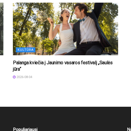
KULTŪRA
Palanga kviečia į Jaunimo vasaros festivalį „Saulės
jūra“
2026-08-04
Populiariausi
N