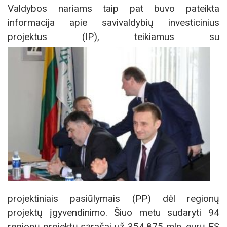
Valdybos nariams taip pat buvo pateikta
informacija apie savivaldybių investicinius
projektus (IP), teikiamus su
projektiniais pasiūlymais (PP) dėl regionų
projektų įgyvendinimo. Šiuo metu sudaryti 94
regionų projektų sąrašai už 354,875 mln. eurų ES