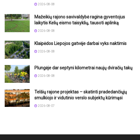
2026-08-08
Mažeikių rajono savivaldybė ragina gyventojus
laikytis Kelių eismo taisyklių, tausoti aplinką
2026-08-08
Klaipėdos Liepojos gatvėje darbai vyks naktimis
2026-08-08
Plungėje dar septyni kilometrai naujų dviračių takų
2026-08-08
Telšių rajone projektas – skatinti pradedančiųjų
smulkiojo ir vidutinio verslo subjektų kūrimąsi
2026-08-07