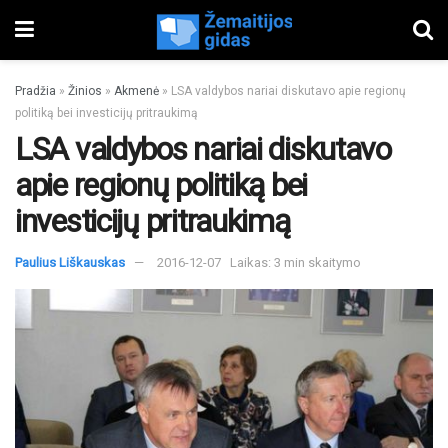
Pradžia
»
Žinios
»
Akmenė
»
LSA valdybos nariai diskutavo apie regionų
politiką bei investicijų pritraukimą
LSA valdybos nariai diskutavo
apie regionų politiką bei
investicijų pritraukimą
Paulius Liškauskas
2016-12-07
Laikas: 3 min skaitymo