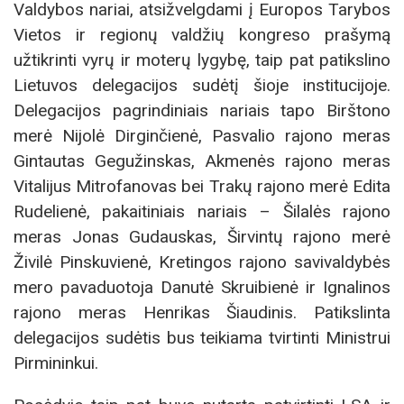
Valdybos nariai, atsižvelgdami į Europos Tarybos
Vietos ir regionų valdžių kongreso prašymą
užtikrinti vyrų ir moterų lygybę, taip pat patikslino
Lietuvos delegacijos sudėtį šioje institucijoje.
Delegacijos pagrindiniais nariais tapo Birštono
merė Nijolė Dirginčienė, Pasvalio rajono meras
Gintautas Gegužinskas, Akmenės rajono meras
Vitalijus Mitrofanovas bei Trakų rajono merė Edita
Rudelienė, pakaitiniais nariais – Šilalės rajono
meras Jonas Gudauskas, Širvintų rajono merė
Živilė Pinskuvienė, Kretingos rajono savivaldybės
mero pavaduotoja Danutė Skruibienė ir Ignalinos
rajono meras Henrikas Šiaudinis. Patikslinta
delegacijos sudėtis bus teikiama tvirtinti Ministrui
Pirmininkui.