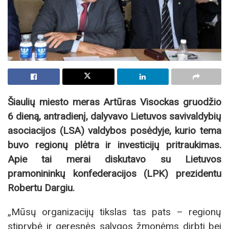
Šiaulių miesto meras Artūras Visockas gruodžio
6 dieną, antradienį, dalyvavo Lietuvos savivaldybių
asociacijos (LSA) valdybos posėdyje, kurio tema
buvo regionų plėtra ir investicijų pritraukimas.
Apie tai merai diskutavo su Lietuvos
pramonininkų konfederacijos (LPK) prezidentu
Robertu Dargiu.
„Mūsų organizacijų tikslas tas pats – regionų
stiprybė ir geresnės sąlygos žmonėms dirbti bei