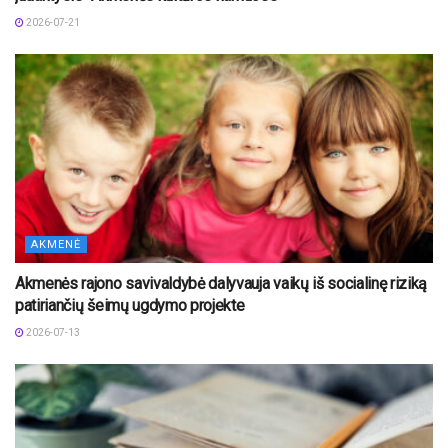
2026-07-21
AKMENĖ
Akmenės rajono savivaldybė dalyvauja vaikų iš socialinę riziką
patiriančių šeimų ugdymo projekte
2026-07-13