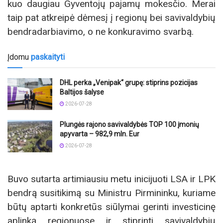
kuo daugiau Gyventojų pajamų mokesčio. Merai
taip pat atkreipė dėmesį į regionų bei savivaldybių
bendradarbiavimo, o ne konkuravimo svarbą.
Įdomu
paskaityti
DHL perka „Venipak“ grupę: stiprins pozicijas
Baltijos šalyse
2026-07-28
Plungės rajono savivaldybės TOP 100 įmonių
apyvarta – 982,9 mln. Eur
2026-07-28
Buvo sutarta artimiausiu metu inicijuoti LSA ir LPK
bendrą susitikimą su Ministru Pirmininku, kuriame
būtų aptarti konkretūs siūlymai gerinti investicinę
aplinką regionuose ir stiprinti savivaldybių