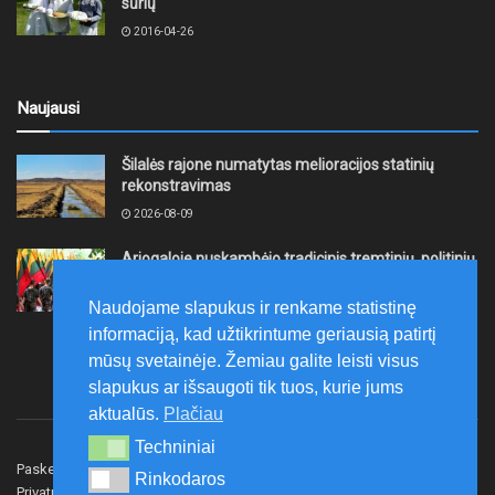
sūrių
2016-04-26
Naujausi
Šilalės rajone numatytas melioracijos statinių
rekonstravimas
2026-08-09
Ariogaloje nuskambėjo tradicinis tremtinių, politinių
kalinių ir laisvės kovų dalyvių sąskrydis „Su Lietuva
širdy“
Naudojame slapukus ir renkame statistinę
2026-08-08
informaciją, kad užtikrintume geriausią patirtį
mūsų svetainėje. Žemiau galite leisti visus
slapukus ar išsaugoti tik tuos, kurie jums
aktualūs.
Plačiau
Techniniai
Techniniai
Paskelbk naujieną
Rašyti redakcijai
Reklama
Rinkodaros
Rinkodaros
Privatumo politika
Susisiekite