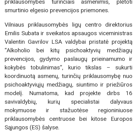
priklausomybes turinčiais asmenimis, plėtoti
smurtinio elgesio prevencijos priemones.
Vilniaus priklausomybės ligų centro direktorius
Emilis Subata ir sveikatos apsaugos viceministras
Valentin Gavrilov LSA valdybai pristatė projektą
“Alkoholio bei kitų psichoaktyvių medžiagų
prevencijos, gydymo paslaugų prieinamumo ir
kokybės tobulinimas“, kurio tikslas – sukurti
koordinuotą asmenų, turinčių priklausomybę nuo
psichoaktyviųjų medžiagų, siuntimo ir priežiūros
modelį. Numatoma, kad projekte dirbs 16
savivaldybių, kurių specialistai dalyvaus
mokymuose ir stažuotėse regioniniuose
priklausomybės centruose bei kitose Europos
Sąjungos (ES) šalyse.