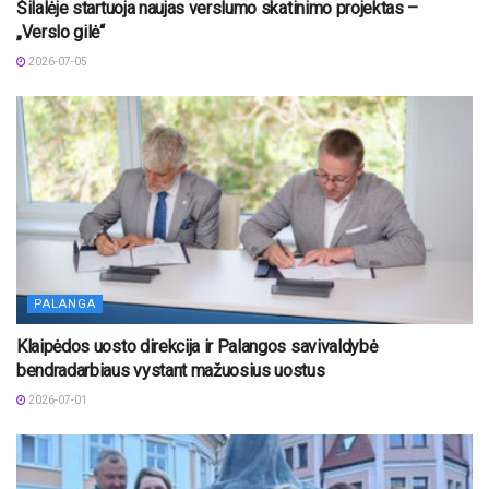
Šilalėje startuoja naujas verslumo skatinimo projektas –
„Verslo gilė“
2026-07-05
PALANGA
Klaipėdos uosto direkcija ir Palangos savivaldybė
bendradarbiaus vystant mažuosius uostus
2026-07-01