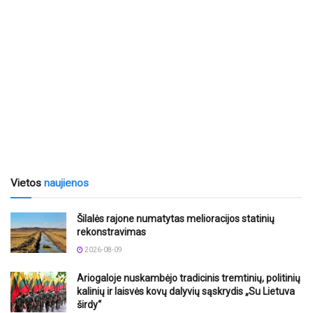
Vietos
naujienos
Šilalės rajone numatytas melioracijos statinių
rekonstravimas
2026-08-09
Ariogaloje nuskambėjo tradicinis tremtinių, politinių
kalinių ir laisvės kovų dalyvių sąskrydis „Su Lietuva
širdy“