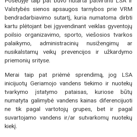
Posėdyje taip pat buvo nutarta patvirtinti LSA ir
Valstybės sienos apsaugos tarnybos prie VRM
bendradarbiavimo sutartį, kuria numatoma dirbti
kartu plėtojant bei įgyvendinant veiklas gyventojų
poilsio organizavimo, sporto, viešosios tvarkos
palaikymo, administracinių nusižengimų ar
nusikalstamų veikų prevencijos ir užkardymo
priemonių srityse.
Merai taip pat priėmė sprendimą, jog LSA
inicijuotų Geriamojo vandens tiekimo ir nuotekų
tvarkymo įstatymo pataisas, kuriose būtų
numatyta galimybė vandens kainas diferencijuoti
ne tik pagal vartotojų grupes, bet ir pagal
suvartojamo vandens ir/ar sutvarkomų nuotekų
kiekį.