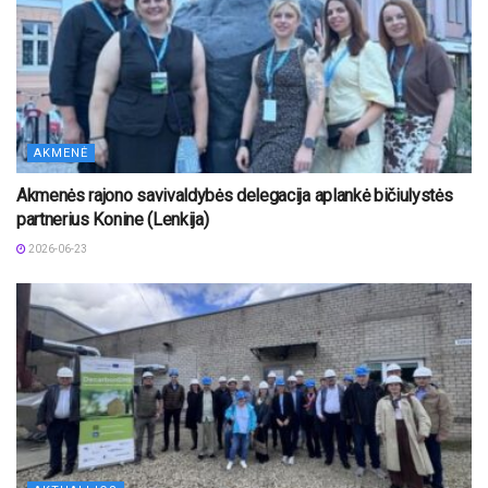
AKMENĖ
Akmenės rajono savivaldybės delegacija aplankė bičiulystės
partnerius Konine (Lenkija)
2026-06-23