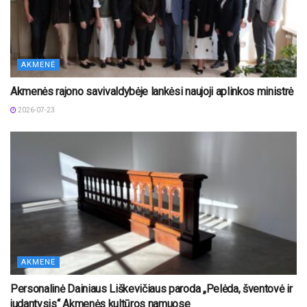
AKMENĖ
Akmenės rajono savivaldybėje lankėsi naujoji aplinkos ministrė
2026-07-23
AKMENĖ
Personalinė Dainiaus Liškevičiaus paroda „Pelėda, šventovė ir
judantysis“ Akmenės kultūros namuose