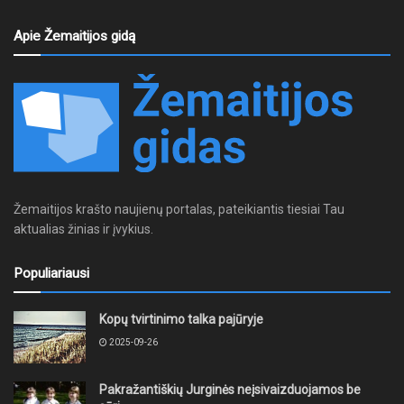
Apie Žemaitijos gidą
Žemaitijos krašto naujienų portalas, pateikiantis tiesiai Tau
aktualias žinias ir įvykius.
Populiariausi
Kopų tvirtinimo talka pajūryje
2025-09-26
Pakražantiškių Jurginės neįsivaizduojamos be