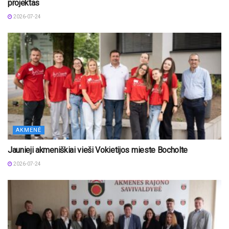
projektas
2026-07-24
AKMENĖ
Jaunieji akmeniškiai vieši Vokietijos mieste Bocholte
2026-07-24