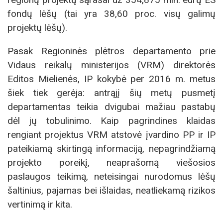
fondų lėšų (tai yra 38,60 proc. visų galimų
projektų lėšų).
Pasak Regioninės plėtros departamento prie
Vidaus reikalų ministerijos (VRM) direktorės
Editos Mielienės, IP kokybė per 2016 m. metus
šiek tiek gerėja: antrąjį šių metų pusmetį
departamentas teikia dvigubai mažiau pastabų
dėl jų tobulinimo. Kaip pagrindines klaidas
rengiant projektus VRM atstovė įvardino PP ir IP
pateikiamą skirtingą informaciją, nepagrindžiamą
projekto poreikį, neaprašomą viešosios
paslaugos teikimą, neteisingai nurodomus lėšų
šaltinius, pajamas bei išlaidas, neatliekamą rizikos
vertinimą ir kita.