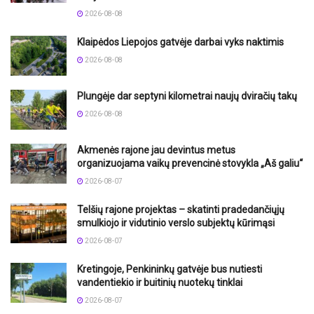
2026-08-08
Klaipėdos Liepojos gatvėje darbai vyks naktimis
2026-08-08
Plungėje dar septyni kilometrai naujų dviračių takų
2026-08-08
Akmenės rajone jau devintus metus
organizuojama vaikų prevencinė stovykla „Aš galiu“
2026-08-07
Telšių rajone projektas – skatinti pradedančiųjų
smulkiojo ir vidutinio verslo subjektų kūrimąsi
2026-08-07
Kretingoje, Penkininkų gatvėje bus nutiesti
vandentiekio ir buitinių nuotekų tinklai
2026-08-07