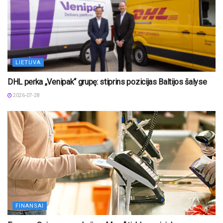
LIETUVA
DHL perka „Venipak“ grupę: stiprins pozicijas Baltijos šalyse
2026-07-28
FINANSAI