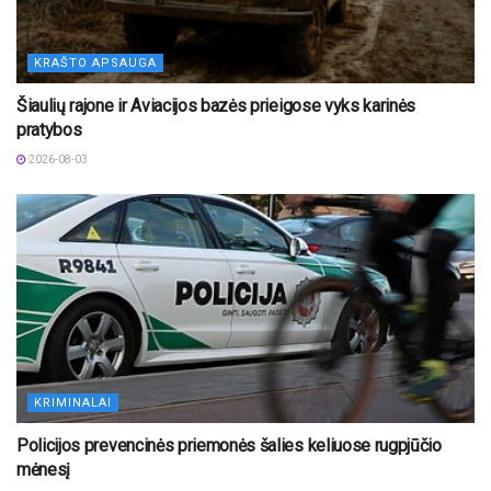
KRAŠTO APSAUGA
Šiaulių rajone ir Aviacijos bazės prieigose vyks karinės
pratybos
2026-08-03
KRIMINALAI
Policijos prevencinės priemonės šalies keliuose rugpjūčio
mėnesį