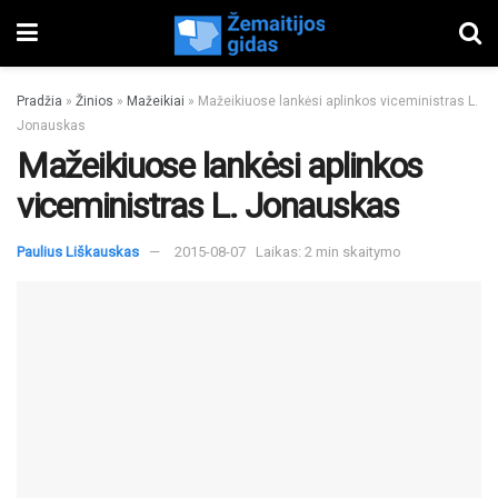
Pradžia
»
Žinios
»
Mažeikiai
»
Mažeikiuose lankėsi aplinkos viceministras L.
Jonauskas
Mažeikiuose lankėsi aplinkos
viceministras L. Jonauskas
Paulius Liškauskas
2015-08-07
Laikas: 2 min skaitymo