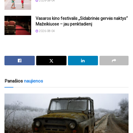
2026-08-04
Vasaros kino festivalis „Sidabrinės gervės naktys“
Mažeikiuose – jau penktadienį
2026-08-04
Panašios
naujienos