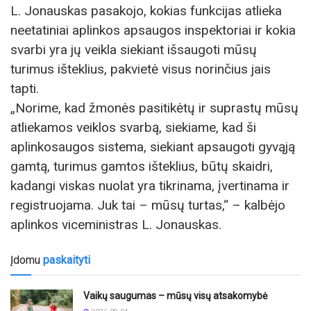
L. Jonauskas pasakojo, kokias funkcijas atlieka
neetatiniai aplinkos apsaugos inspektoriai ir kokia
svarbi yra jų veikla siekiant išsaugoti mūsų
turimus išteklius, pakvietė visus norinčius jais
tapti.
„Norime, kad žmonės pasitikėtų ir suprastų mūsų
atliekamos veiklos svarbą, siekiame, kad ši
aplinkosaugos sistema, siekiant apsaugoti gyvąją
gamtą, turimus gamtos išteklius, būtų skaidri,
kadangi viskas nuolat yra tikrinama, įvertinama ir
registruojama. Juk tai – mūsų turtas,“ – kalbėjo
aplinkos viceministras L. Jonauskas.
Įdomu
paskaityti
Vaikų saugumas – mūsų visų atsakomybė