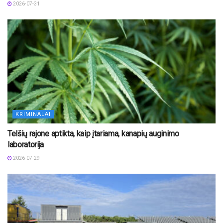
2026-07-31
KRIMINALAI
Telšių rajone aptikta, kaip įtariama, kanapių auginimo
laboratorija
2026-07-29