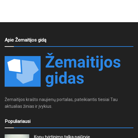
Apie Žemaitijos gidą
Žemaitijos krašto naujienų portalas, pateikiantis tiesiai Tau
aktualias žinias ir įvykius.
Populiariausi
Kopų tvirtinimo talka pajūryje