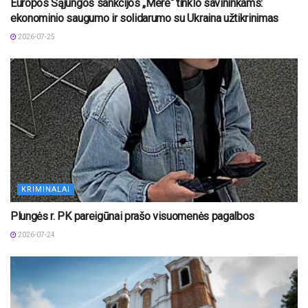
Europos Sąjungos sankcijos „Mere“ tinklo savininkams:
ekonominio saugumo ir solidarumo su Ukraina užtikrinimas
2026-07-25
KRIMINALAI
Plungės r. PK pareigūnai prašo visuomenės pagalbos
2026-07-24