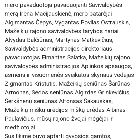
mero pavaduotoja pavaduojanti Savivaldybės
merą Irena Macijauskienė, mero patarėjai
Algimantas Čepys, Vygantas Povilas Ostrauskis,
Mažeikių rajono savivaldybės tarybos nariai
Alvydas Balčiūnas, Martynas Matkevičius,
Savivaldybės administracijos direktoriaus
pavaduotojas Eimantas Salatka, Mažeikių rajono
savivaldybės administracijos Aplinkos apsaugos,
asmens ir visuomenės sveikatos skyriaus vedėjas
Zigmantas Kristutis, Mažeikių seniūnas Šarūnas
Armonas, Sedos seniūnas Algirdas Grinkevičius,
Šerkšnėnų seniūnas Alfonsas Šakauskas,
Mažeikių miškų urėdijos miškų urėdas Albinas
Paulavičius, mūsų rajono žvejai mėgėjai ir
medžiotojai.
Susitikime buvo aptarti gyvosios gamtos,