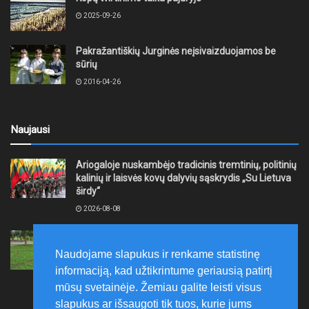
2025-09-26
Pakražantiškių Jurginės neįsivaizduojamos be
sūrių
2016-04-26
Naujausi
Ariogaloje nuskambėjo tradicinis tremtinių, politinių
kalinių ir laisvės kovų dalyvių sąskrydis „Su Lietuva
širdy“
2026-08-08
Mažeikių rajono savivaldybė ragina gyventojus
laikytis Kelių eismo taisyklių, tausoti aplinką
Naudojame slapukus ir renkame statistinę
2026-08-08
informaciją, kad užtikrintume geriausią patirtį
mūsų svetainėje. Žemiau galite leisti visus
slapukus ar išsaugoti tik tuos, kurie jums