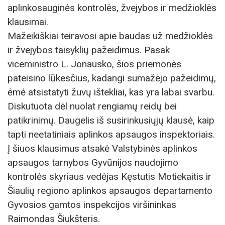
aplinkosauginės kontrolės, žvejybos ir medžioklės
klausimai.
Mažeikiškiai teiravosi apie baudas už medžioklės
ir žvejybos taisyklių pažeidimus. Pasak
viceministro L. Jonausko, šios priemonės
pateisino lūkesčius, kadangi sumažėjo pažeidimų,
ėmė atsistatyti žuvų ištekliai, kas yra labai svarbu.
Diskutuota dėl nuolat rengiamų reidų bei
patikrinimų. Daugelis iš susirinkusiųjų klausė, kaip
tapti neetatiniais aplinkos apsaugos inspektoriais.
Į šiuos klausimus atsakė Valstybinės aplinkos
apsaugos tarnybos Gyvūnijos naudojimo
kontrolės skyriaus vedėjas Kęstutis Motiekaitis ir
Šiaulių regiono aplinkos apsaugos departamento
Gyvosios gamtos inspekcijos viršininkas
Raimondas Šiukšteris.