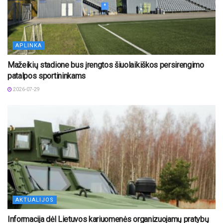
APLINKA
Mažeikių stadione bus įrengtos šiuolaikiškos persirengimo
patalpos sportininkams
2026-07-29
AKTUALIJOS
Informacija dėl Lietuvos kariuomenės organizuojamų pratybų