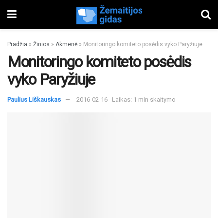
Pradžia
»
Žinios
»
Akmenė
»
Monitoringo komiteto posėdis vyko Paryžiuje
Monitoringo komiteto posėdis
vyko Paryžiuje
Paulius Liškauskas
2016-02-16
Laikas: 1 min skaitymo