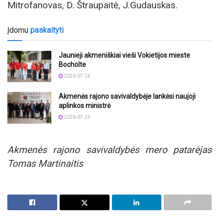
Mitrofanovas, D. Štraupaitė, J.Gudauskas.
Įdomu
paskaityti
Jaunieji akmeniškiai vieši Vokietijos mieste
Bocholte
2026-07-24
Akmenės rajono savivaldybėje lankėsi naujoji
aplinkos ministrė
2026-07-23
Akmenės rajono savivaldybės mero patarėjas
Tomas Martinaitis