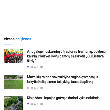
Vietos
naujienos
Ariogaloje nuskambėjo tradicinis tremtinių, politinių
kalinių ir laisvės kovų dalyvių sąskrydis „Su Lietuva
širdy“
2026-08-08
Mažeikių rajono savivaldybė ragina gyventojus
laikytis Kelių eismo taisyklių, tausoti aplinką
2026-08-08
Klaipėdos Liepojos gatvėje darbai vyks naktimis
2026-08-08