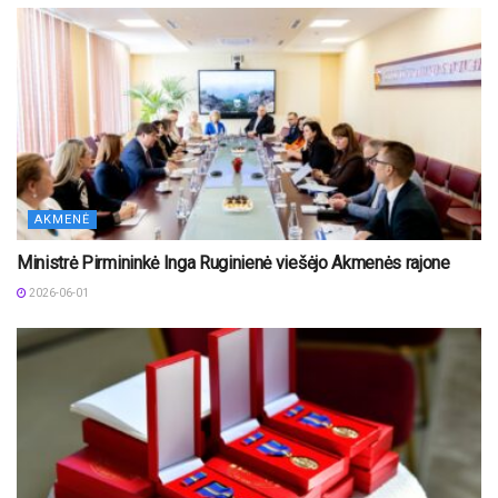
AKMENĖ
Ministrė Pirmininkė Inga Ruginienė viešėjo Akmenės rajone
2026-06-01