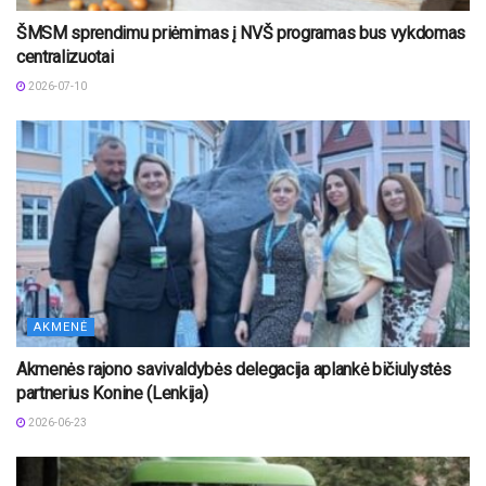
ŠMSM sprendimu priėmimas į NVŠ programas bus vykdomas
centralizuotai
2026-07-10
AKMENĖ
Akmenės rajono savivaldybės delegacija aplankė bičiulystės
partnerius Konine (Lenkija)
2026-06-23