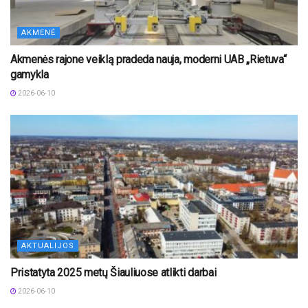
AKMENĖ
Akmenės rajone veiklą pradeda nauja, moderni UAB „Rietuva“
gamykla
2026-06-10
AKTUALIJOS
Pristatyta 2025 metų Šiauliuose atlikti darbai
2026-06-10