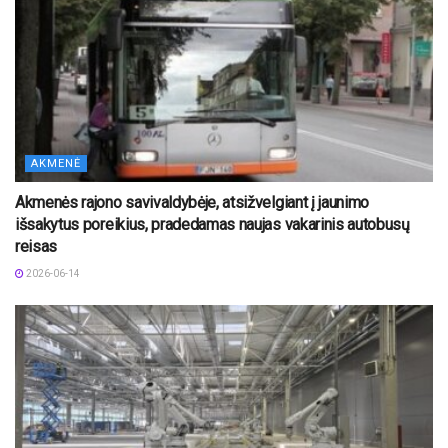
AKMENĖ
Akmenės rajono savivaldybėje, atsižvelgiant į jaunimo
išsakytus poreikius, pradedamas naujas vakarinis autobusų
reisas
2026-06-14