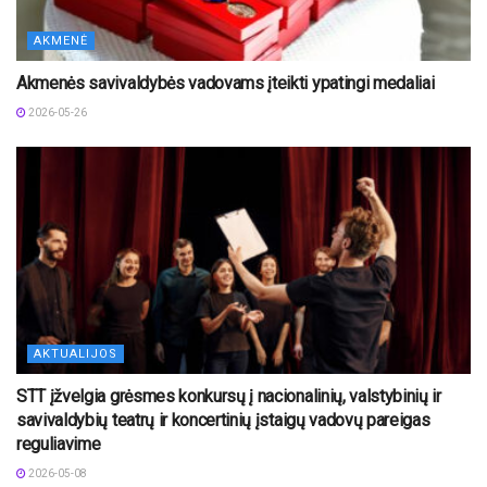
AKMENĖ
Akmenės savivaldybės vadovams įteikti ypatingi medaliai
2026-05-26
AKTUALIJOS
STT įžvelgia grėsmes konkursų į nacionalinių, valstybinių ir
savivaldybių teatrų ir koncertinių įstaigų vadovų pareigas
reguliavime
2026-05-08