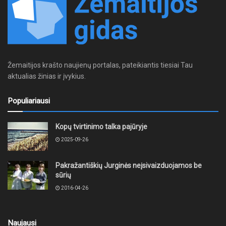
Žemaitijos krašto naujienų portalas, pateikiantis tiesiai Tau
aktualias žinias ir įvykius.
Populiariausi
Kopų tvirtinimo talka pajūryje
2025-09-26
Pakražantiškių Jurginės neįsivaizduojamos be
sūrių
2016-04-26
Naujausi