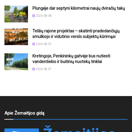
Plungėje dar septyni kilometrai naujų dviračių takų
2026-08-08
Telšių rajone projektas – skatinti pradedančiųjų
smulkiojo ir vidutinio verslo subjektų kūrimąsi
2026-08-07
Kretingoje, Penkininkų gatvėje bus nutiesti
vandentiekio ir buitinių nuotekų tinklai
2026-08-07
Apie Žemaitijos gidą