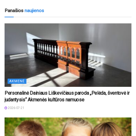
Panašios
naujienos
AKMENĖ
Personalinė Dainiaus Liškevičiaus paroda „Pelėda, šventovė ir
judantysis“ Akmenės kultūros namuose
2026-07-21