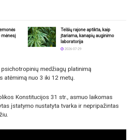
riemonės
Telšių rajone aptikta, kaip
o mėnesį
įtariama, kanapių auginimo
laboratorija
2026-07-29
r psichotropinių medžiagų platinimą
s atėmimą nuo 3 iki 12 metų.
likos Konstitucijos 31 str., asmuo laikomas
ytas įstatymo nustatyta tvarka ir nepripažintas
žiu.