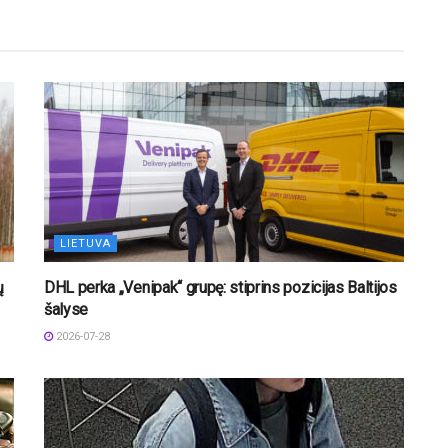
LIETUVA
ų
DHL perka „Venipak“ grupę: stiprins pozicijas Baltijos
šalyse
2026-07-28