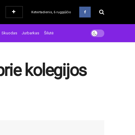
Ketvirtadienis, 6 rugpjūčio
Skuodas
Jurbarkas
Šilutė
prie kolegijos