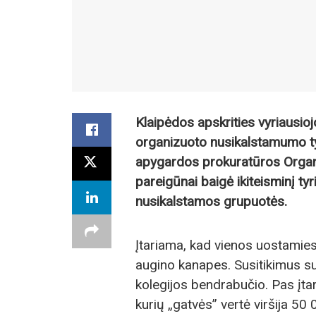
Klaipėdos apskrities vyriausioj
organizuoto nusikalstamumo t
apygardos prokuratūros Organi
pareigūnai baigė ikiteisminį t
nusikalstamos grupuotės.
Įtariama, kad vienos uostamiesč
augino kanapes. Susitikimus su
kolegijos bendrabučio. Pas įtari
kurių „gatvės” vertė viršija 50 