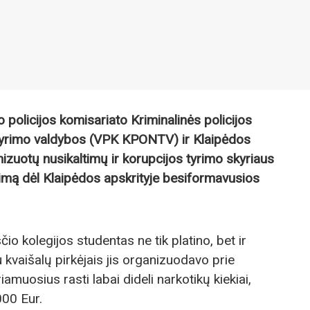
o policijos komisariato Kriminalinės policijos
yrimo valdybos (VPK KPONTV) ir Klaipėdos
zuotų nusikaltimų ir korupcijos tyrimo skyriaus
yrimą dėl Klaipėdos apskrityje besiformavusios
io kolegijos studentas ne tik platino, bet ir
 kvaišalų pirkėjais jis organizuodavo prie
amuosius rasti labai dideli narkotikų kiekiai,
000 Eur.