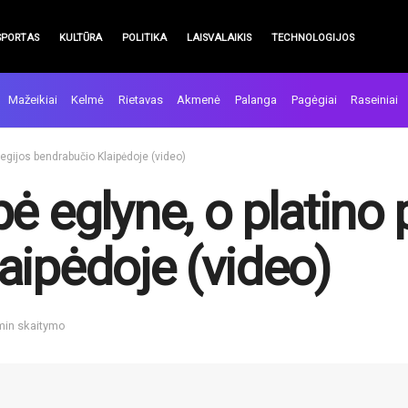
SPORTAS
KULTŪRA
POLITIKA
LAISVALAIKIS
TECHNOLOGIJOS
Mažeikiai
Kelmė
Rietavas
Akmenė
Palanga
Pagėgiai
Raseiniai
olegijos bendrabučio Klaipėdoje (video)
ė eglyne, o platino 
aipėdoje (video)
 min skaitymo