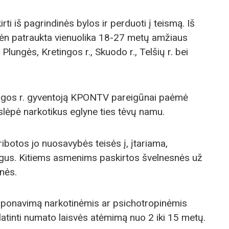
irti iš pagrindinės bylos ir perduoti į teismą. Iš
n patraukta vienuolika 18-27 metų amžiaus
Plungės, Kretingos r., Skuodo r., Telšių r. bei
ngos r. gyventoją KPONTV pareigūnai paėmė
slėpė narkotikus eglyne ties tėvų namu.
ribotos jo nuosavybės teisės į, įtariama,
gus. Kitiems asmenims paskirtos švelnesnės už
nės.
isponavimą narkotinėmis ar psichotropinėmis
latinti numato laisvės atėmimą nuo 2 iki 15 metų.