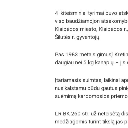
4 ikiteisminiai tyrimai buvo atsk
viso baudžiamojon atsakomybė
Klaipėdos miesto, Klaipėdos r., 
Šilutės r. gyventojų.
Pas 1983 metais gimusį Kreti
daugiau nei 5 kg kanapių – jis 
Įtariamasis suimtas, laikinai ap
nusikalstamu būdu gautus pini
suėmimą kardomosios priemo
LR BK 260 str. už neteisėtą d
medžiagomis turint tikslą jas p