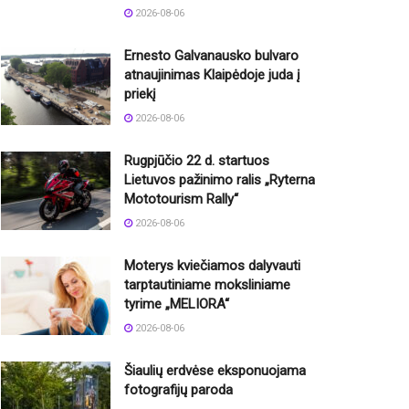
2026-08-06
Ernesto Galvanausko bulvaro
atnaujinimas Klaipėdoje juda į
priekį
2026-08-06
Rugpjūčio 22 d. startuos
Lietuvos pažinimo ralis „Ryterna
Mototourism Rally“
2026-08-06
Moterys kviečiamos dalyvauti
tarptautiniame moksliniame
tyrime „MELIORA“
2026-08-06
Šiaulių erdvėse eksponuojama
fotografijų paroda