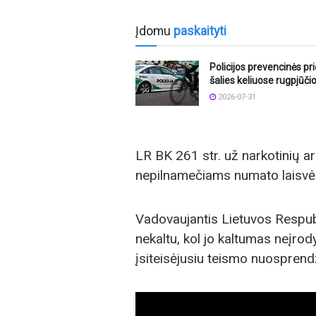
Įdomu
paskaityti
Policijos prevencinės p
šalies keliuose rugpjūči
2026-07-31
LR BK 261 str. už narkotinių a
nepilnamečiams numato laisvė
Vadovaujantis Lietuvos Respub
nekaltu, kol jo kaltumas neįrod
įsiteisėjusiu teismo nuosprend