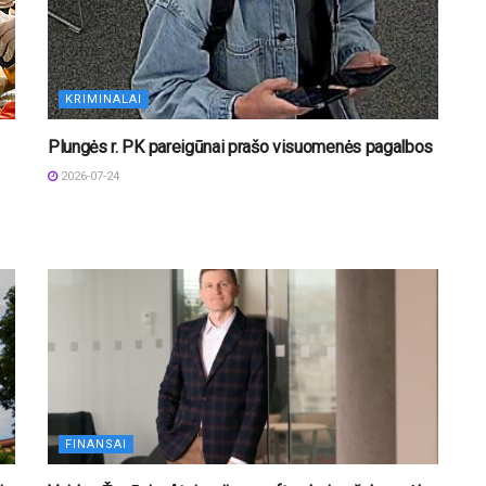
KRIMINALAI
Plungės r. PK pareigūnai prašo visuomenės pagalbos
2026-07-24
FINANSAI