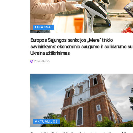
FINANSAI
Europos Sąjungos sankcijos „Mere“ tinklo
savininkams: ekonominio saugumo ir solidarumo su
Ukraina užtikrinimas
2026-07-25
AKTUALIJOS