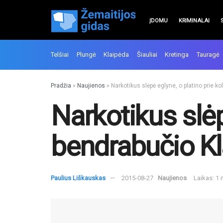
ĮDOMU
KRIMINALAI
Telšiai
Plungė
Klaipėda
Šiauliai
Kretinga
Tauragė
Pradžia
»
Naujienos
»
Narkotikus slėpė eglyne, o platino prie k
Narkotikus slėp
bendrabučio Kl
Paulius Liškauskas
2015-08-27
Naujienos
Laikas: 1