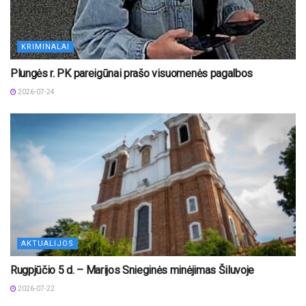
KRIMINALAI
Plungės r. PK pareigūnai prašo visuomenės pagalbos
2026-07-24
AKTUALIJOS
Rugpjūčio 5 d. – Marijos Snieginės minėjimas Šiluvoje
2026-07-22