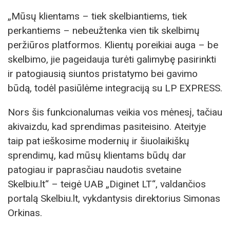
„Mūsų klientams – tiek skelbiantiems, tiek
perkantiems – nebeužtenka vien tik skelbimų
peržiūros platformos. Klientų poreikiai auga – be
skelbimo, jie pageidauja turėti galimybę pasirinkti
ir patogiausią siuntos pristatymo bei gavimo
būdą, todėl pasiūlėme integraciją su LP EXPRESS.
Nors šis funkcionalumas veikia vos mėnesį, tačiau
akivaizdu, kad sprendimas pasiteisino. Ateityje
taip pat ieškosime modernių ir šiuolaikiškų
sprendimų, kad mūsų klientams būdų dar
patogiau ir paprasčiau naudotis svetaine
Skelbiu.lt“ – teigė UAB „Diginet LT“, valdančios
portalą Skelbiu.lt, vykdantysis direktorius Simonas
Orkinas.