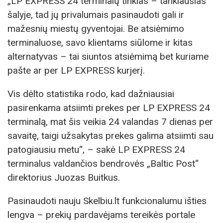
„LP EXPRESS 24 terminalų tinklas – tankiausias
šalyje, tad jų privalumais pasinaudoti gali ir
mažesnių miestų gyventojai. Be atsiėmimo
terminaluose, savo klientams siūlome ir kitas
alternatyvas – tai siuntos atsiėmimą bet kuriame
pašte ar per LP EXPRESS kurjerį.
Vis dėlto statistika rodo, kad dažniausiai
pasirenkama atsiimti prekes per LP EXPRESS 24
terminalą, mat šis veikia 24 valandas 7 dienas per
savaitę, taigi užsakytas prekes galima atsiimti sau
patogiausiu metu“, – sakė LP EXPRESS 24
terminalus valdančios bendrovės „Baltic Post“
direktorius Juozas Buitkus.
Pasinaudoti nauju Skelbiu.lt funkcionalumu išties
lengva – prekių pardavėjams tereikės portale