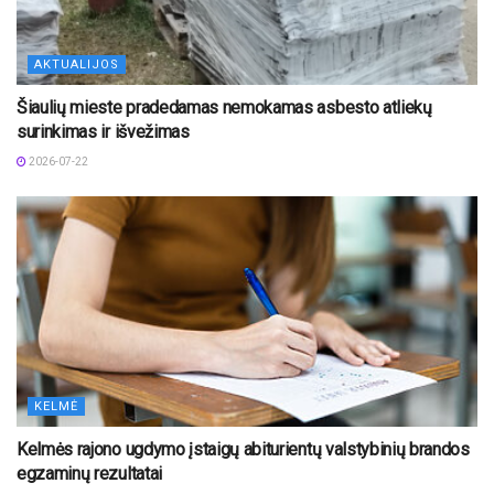
AKTUALIJOS
Šiaulių mieste pradedamas nemokamas asbesto atliekų
surinkimas ir išvežimas
2026-07-22
KELMĖ
Kelmės rajono ugdymo įstaigų abiturientų valstybinių brandos
egzaminų rezultatai