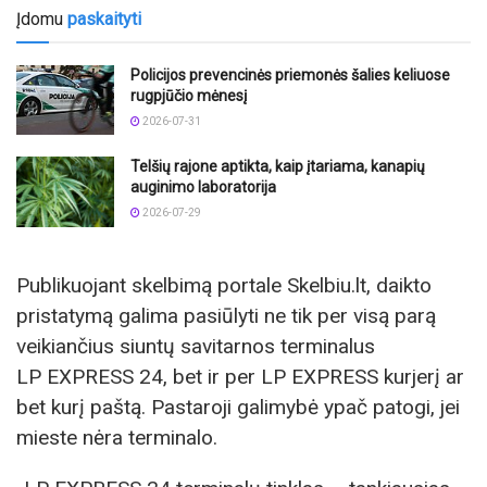
Įdomu
paskaityti
Policijos prevencinės priemonės šalies keliuose
rugpjūčio mėnesį
2026-07-31
Telšių rajone aptikta, kaip įtariama, kanapių
auginimo laboratorija
2026-07-29
Publikuojant skelbimą portale Skelbiu.lt, daikto
pristatymą galima pasiūlyti ne tik per visą parą
veikiančius siuntų savitarnos terminalus
LP EXPRESS 24, bet ir per LP EXPRESS kurjerį ar
bet kurį paštą. Pastaroji galimybė ypač patogi, jei
mieste nėra terminalo.