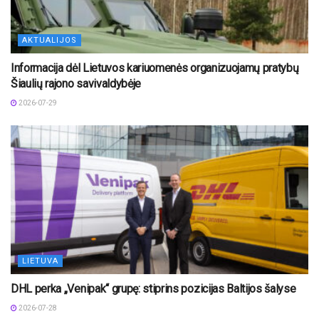
AKTUALIJOS
Informacija dėl Lietuvos kariuomenės organizuojamų pratybų
Šiaulių rajono savivaldybėje
2026-07-29
LIETUVA
DHL perka „Venipak“ grupę: stiprins pozicijas Baltijos šalyse
2026-07-28