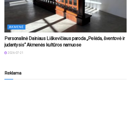
AKMENĖ
Personalinė Dainiaus Liškevičiaus paroda „Pelėda, šventovė ir
judantysis“ Akmenės kultūros namuose
2026-07-21
Reklama