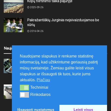
Kopų tvirtinimo talka pajūryje
2025-09-26
Pakražantiškių Jurginės neįsivaizduojamos be
sūrių
2016-04-26
Naujausi
Naudojame slapukus ir renkame statistinę
Ryšių reguliavimo tarnyba kviečia stiprinti
informaciją, kad užtikrintume geriausią patirtį
skaitmeninį raštingumą – pristatomos
mūsų svetainėje. Žemiau galite leisti visus
nemokamos skaitmeninės pamokos
slapukus ar išsaugoti tik tuos, kurie jums
2026-08-06
aktualūs.
Plačiau
Ernesto Galvanausko bulvaro atnaujinimas
Techniniai
Techniniai
Klaipėdoje juda į priekį
Rinkodaros
Rinkodaros
2026-08-06
Išsaugoti nustatymus
Leisti visus