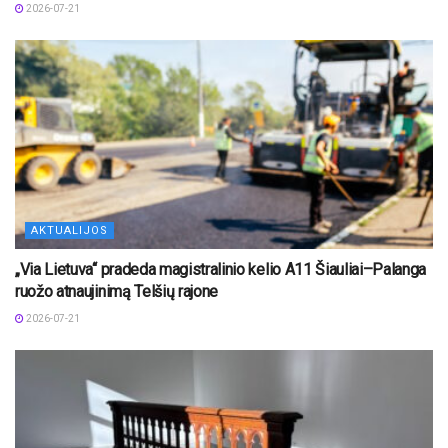
2026-07-21
AKTUALIJOS
„Via Lietuva“ pradeda magistralinio kelio A11 Šiauliai–Palanga
ruožo atnaujinimą Telšių rajone
2026-07-21