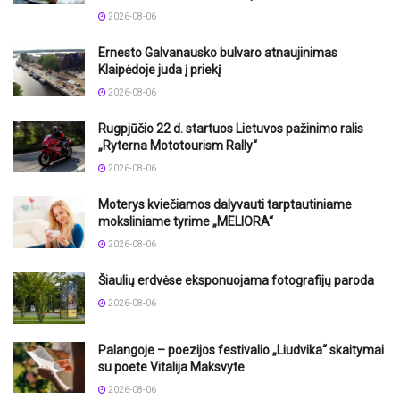
2026-08-06
Ernesto Galvanausko bulvaro atnaujinimas
Klaipėdoje juda į priekį
2026-08-06
Rugpjūčio 22 d. startuos Lietuvos pažinimo ralis
„Ryterna Mototourism Rally“
2026-08-06
Moterys kviečiamos dalyvauti tarptautiniame
moksliniame tyrime „MELIORA“
2026-08-06
Šiaulių erdvėse eksponuojama fotografijų paroda
2026-08-06
Palangoje – poezijos festivalio „Liudvika“ skaitymai
su poete Vitalija Maksvyte
2026-08-06