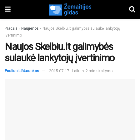
Pradžia
»
Naujienos
»
Naujos Skelbiu.lt galimybės sulaukė lankytojų
įvertinimo
Naujos Skelbiu.lt galimybės
sulaukė lankytojų įvertinimo
Paulius Liškauskas
2015-07-17
Laikas: 2 min skaitymo