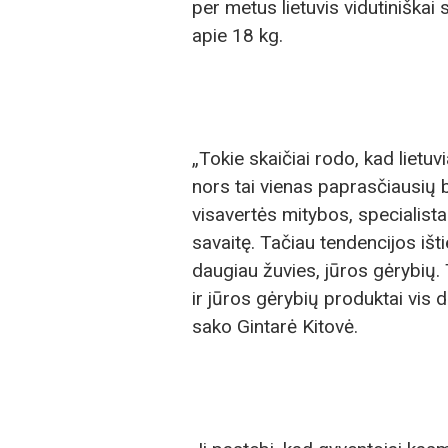
per metus lietuvis vidutiniškai
apie 18 kg.
„Tokie skaičiai rodo, kad lietuvi
nors tai vienas paprasčiausių b
visavertės mitybos, specialist
savaitę. Tačiau tendencijos išt
daugiau žuvies, jūros gėrybių. T
ir jūros gėrybių produktai vis d
sako Gintarė Kitovė.