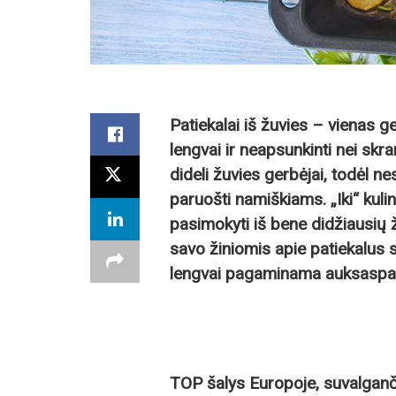
Patiekalai iš žuvies – vienas ge
lengvai ir neapsunkinti nei skra
dideli žuvies gerbėjai, todėl n
paruošti namiškiams. „Iki“ kulin
pasimokyti iš bene didžiausių 
savo žiniomis apie patiekalus 
lengvai pagaminama auksaspa
TOP šalys Europoje, suvalganč