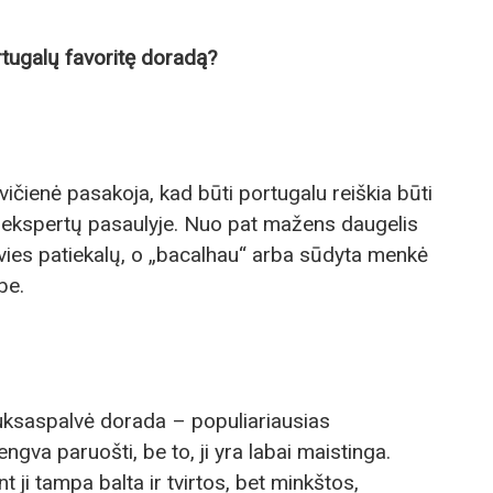
rtugalų favoritę doradą?
evičienė pasakoja, kad būti portugalu reiškia būti
 ekspertų pasaulyje. Nuo pat mažens daugelis
vies patiekalų, o „bacalhau“ arba sūdyta menkė
be.
auksaspalvė dorada – populiariausias
engva paruošti, be to, ji yra labai maistinga.
 ji tampa balta ir tvirtos, bet minkštos,