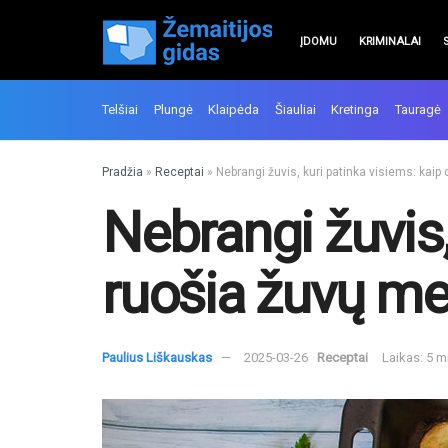
ĮDOMU
KRIMINALAI
Telšiai
Plungė
Klaipėda
Šiauliai
Kretinga
Tauragė
Pradžia
»
Receptai
»
Nebrangi žuvis, kuri patinka visiems: kaip
Nebrangi žuvis,
ruošia žuvų mei
Paulius Liškauskas
2025-03-26
Receptai
Laikas: 5 m