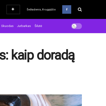
Šeštadienis, 8 rugpjūčio
Skuodas
Jurbarkas
Šilutė
s: kaip doradą