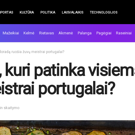
SPORTAS
KULTŪRA
POLITIKA
LAISVALAIKIS
TECHNOLOGIJOS
Mažeikiai
Kelmė
Rietavas
Akmenė
Palanga
Pagėgiai
Raseiniai
 doradą ruošia žuvų meistrai portugalai?
 kuri patinka visiem
strai portugalai?
in skaitymo