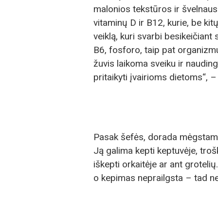
malonios tekstūros ir švelnaus 
vitaminų D ir B12, kurie, be ki
veiklą, kuri svarbi besikeičian
B6, fosforo, taip pat organizmu
žuvis laikoma sveiku ir naudingu
pritaikyti įvairioms dietoms“, 
Pasak šefės, dorada mėgstama ir 
Ją galima kepti keptuvėje, trošk
iškepti orkaitėje ar ant grotel
o kepimas neprailgsta – tad ner