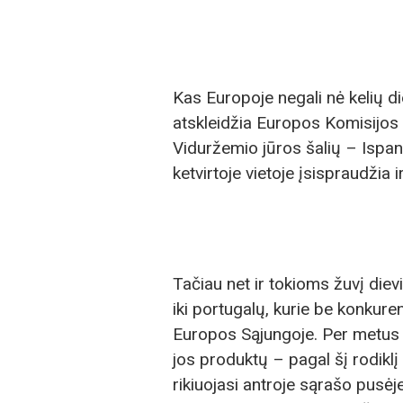
Kas Europoje negali nė kelių di
atskleidžia Europos Komisijos 
Viduržemio jūros šalių – Ispanij
ketvirtoje vietoje įsispraudžia
Tačiau net ir tokioms žuvį die
iki portugalų, kurie be konkuren
Europos Sąjungoje. Per metus 
jos produktų – pagal šį rodiklį 
rikiuojasi antroje sąrašo pusėj