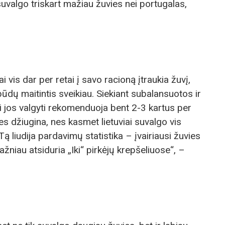
 suvalgo triskart mažiau žuvies nei portugalas,
ai vis dar per retai į savo racioną įtraukia žuvį,
ūdų maitintis sveikiau. Siekiant subalansuotos ir
ai jos valgyti rekomenduoja bent 2-3 kartus per
ies džiugina, nes kasmet lietuviai suvalgo vis
ą liudija pardavimų statistika – įvairiausi žuvies
ažniau atsiduria „Iki“ pirkėjų krepšeliuose“, –