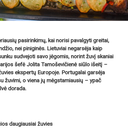
riausių pasirinkimų, kai norisi pavalgyti greitai,
ndžio, nei piniginės. Lietuviai negarsėja kaip
esunku sudvejoti savo jėgomis, norint žuvį skaniai
arijos šefė Jolita Tamoševičienė siūlo išeitį –
žuvies ekspertų Europoje. Portugalai garsėja
su žuvimi, o viena jų mėgstamiausių – ypač
lvė dorada.
ios daugiausiai žuvies