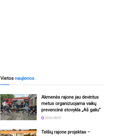
Vietos
naujienos
Akmenės rajone jau devintus
metus organizuojama vaikų
prevencinė stovykla „Aš galiu“
2026-08-07
Telšių rajone projektas –