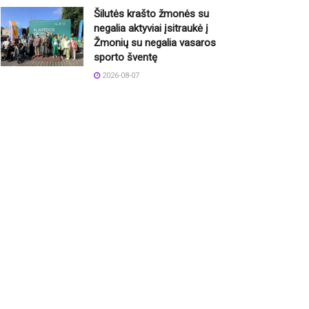
Šilutės krašto žmonės su
negalia aktyviai įsitraukė į
Žmonių su negalia vasaros
sporto šventę
2026-08-07