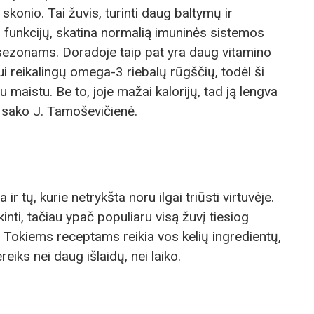
skonio. Tai žuvis, turinti daug baltymų ir
tų funkcijų, skatina normalią imuninės sistemos
t sezonams. Doradoje taip pat yra daug vitamino
i reikalingų omega-3 riebalų rūgščių, todėl ši
 maistu. Be to, joje mažai kalorijų, tad ją lengva
– sako J. Tamoševičienė.
tų, kurie netrykšta noru ilgai triūsti virtuvėje.
inti, tačiau ypač populiaru visą žuvį tiesiog
ių. Tokiems receptams reikia vos kelių ingredientų,
eiks nei daug išlaidų, nei laiko.