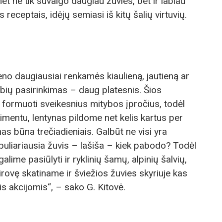
et ne tik suvalgo daugiau žuvies, bet ir labiau
 receptais, idėjų semiasi iš kitų šalių virtuvių.
o daugiausiai renkamės kiaulieną, jautieną ar
rybių pasirinkimas – daug platesnis. Šios
i formuoti sveikesnius mitybos įpročius, todėl
mentu, lentynas pildome net kelis kartus per
as būna trečiadieniais. Galbūt ne visi yra
opuliariausia žuvis – lašiša – kiek pabodo? Todėl
lime pasiūlyti ir ryklinių šamų, alpinių šalvių,
irovę skatiname ir šviežios žuvies skyriuje kas
s akcijomis“, – sako G. Kitovė.