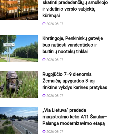
skatinti pradedančiųjų smulkiojo
ir vidutinio verslo subjektų
kūrimąsi
2026-08-07
Kretingoje, Penkininkų gatvėje
bus nutiesti vandentiekio ir
buitinių nuotekų tinklai
2026-08-07
Rugpjūčio 7–9 dienomis
Žemaičių apygardos 3-ioji
rinktinė vykdys karines pratybas
2026-08-07
„Via Lietuva“ pradeda
magistralinio kelio A11 Šiauliai–
Palanga modernizavimo etapą
2026-08-07