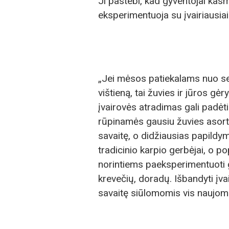
Ji pastebi, kad gyventojai kasm
eksperimentuoja su įvairiausiais
„Jei mėsos patiekalams nuo sen
vištieną, tai žuvies ir jūros gė
įvairovės atradimas gali padėt
rūpinamės gausiu žuvies asorti
savaitę, o didžiausias papildym
tradicinio karpio gerbėjai, o p
norintiems paeksperimentuoti ga
krevečių, doradų. Išbandyti įva
savaitę siūlomomis vis naujomi