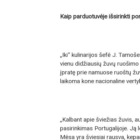
Kaip parduotuvėje išsirinkti po
„Iki“ kulinarijos šefė J. Tamoš
vienu didžiausių žuvų ruošimo
įpratę prie namuose ruoštų žu
laikoma kone nacionaline verty
„Kalbant apie šviežias žuvis, 
pasirinkimas Portugalijoje. Ją l
Mėsa yra šviesiai rausva, kepant