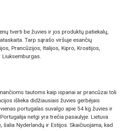
enų tverti be žuvies ir jos produktų patiekalų,
ataskaita. Tarp sąrašo viršuje esančių
os, Prancūzijos, Italijos, Kipro, Kroatijos,
 ir Liuksemburgas.
vinančioms tautoms kaip ispanai ar prancūzai toli
cijos išlieka didžiausiais žuvies gerbėjais
vienas portugalas suvalgo apie 54 kg žuvies ir
Portugalija netgi yra trečia pasaulyje. Lietuva
e, šalia Nyderlandų ir Estijos. Skaičiuojama, kad