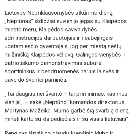
Lietuvos Nepriklausomybės atkūrimo dieną,
„Neptūnas” išdidžiai suvienijo jėgas su Klaipėdos
miesto meru, Klaipėdos savivaldybės
administracijos darbuotojais ir neabejingais
uostamiesčio gyventojais, jog per miestą neštų
milžinišką Klaipėdos vėliavą. Galingas vienybės ir
patriotiškumo demonstravimas subūrė
sportininkus ir bendruomenės narius laisvės ir
paveldo šventei paminėti.
„Tai daugiau nei šventė – tai priminimas, kas mus
vienija”, – sakė „Neptūno” komandos direktorius
Martynas Mažeika. Mums garbė šią svarbią dieną
minėti kartu su klaipėdiečiais ir su visais lietuviais”.
Renginys išryškino glaudų krepšinio klubo ir