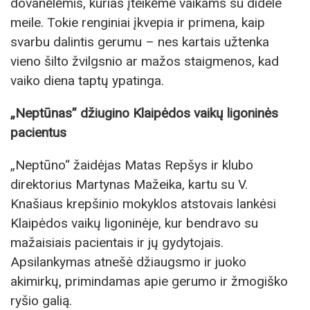
dovanėlėmis, kurias įteikėme vaikams su didele
meile. Tokie renginiai įkvepia ir primena, kaip
svarbu dalintis gerumu – nes kartais užtenka
vieno šilto žvilgsnio ar mažos staigmenos, kad
vaiko diena taptų ypatinga.
„Neptūnas” džiugino Klaipėdos vaikų ligoninės
pacientus
„Neptūno“ žaidėjas Matas Repšys ir klubo
direktorius Martynas Mažeika, kartu su V.
Knašiaus krepšinio mokyklos atstovais lankėsi
Klaipėdos vaikų ligoninėje, kur bendravo su
mažaisiais pacientais ir jų gydytojais.
Apsilankymas atnešė džiaugsmo ir juoko
akimirkų, primindamas apie gerumo ir žmogiško
ryšio galią.