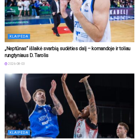
KLAIPĖDA
„Neptūnas“ išlaikė svarbią sudėties dalį – komandoje ir toliau
rungtyniaus D. Tarolis
2026-08-03
KLAIPĖDA