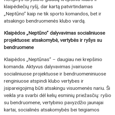
klaipėdiečių ryšį, dar kartą patvirtindamas
„Neptūno” kaip ne tik sporto komandos, bet ir
atsakingo bendruomenės klubo vardą.
Klaipėdos „Neptūno” dalyvavimas socialiniuose
projektuose: atsakomybė, vertybės ir ryšys su
bendruomene
Klaipėdos „Neptūnas“ – daugiau nei krepšinio
komanda. Aktyvus dalyvavimas įvairiuose
socialiniuose projektuose ir bendruomeniniuose
renginiuose atspindi klubo vertybes ir
įsipareigojimą būti atsakingu visuomenės nariu. Ši
veikla yra svarbi dėl kelių esminių priežasčių: ryšio
su bendruomene, vertybinio pavyzdžio jaunajai
kartai, socialinės atsakomybės bei teigiamos