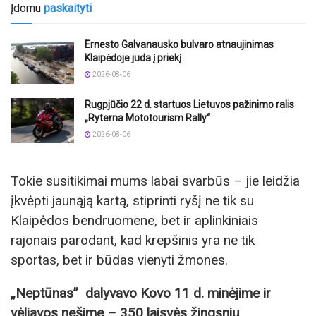
Įdomu
paskaityti
Ernesto Galvanausko bulvaro atnaujinimas
Klaipėdoje juda į priekį
2026-08-06
Rugpjūčio 22 d. startuos Lietuvos pažinimo ralis
„Ryterna Mototourism Rally“
2026-08-06
Tokie susitikimai mums labai svarbūs – jie leidžia
įkvėpti jaunąją kartą, stiprinti ryšį ne tik su
Klaipėdos bendruomene, bet ir aplinkiniais
rajonais parodant, kad krepšinis yra ne tik
sportas, bet ir būdas vienyti žmones.
„Neptūnas” dalyvavo Kovo 11 d. minėjime ir
vėliavos nešime – 350 laisvės žingsnių