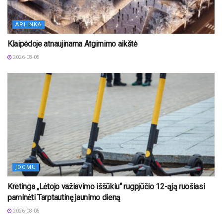
APLINKA
Klaipėdoje atnaujinama Atgimimo aikštė
2026-08-05
ĮDOMU
Kretinga „Lėtojo važiavimo iššūkiu“ rugpjūčio 12-ąją ruošiasi
paminėti Tarptautinę jaunimo dieną
2026-08-05