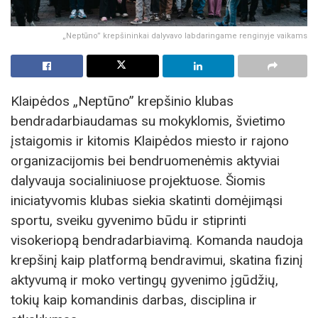
„Neptūno” krepšininkai dalyvavo labdaringame renginyje vaikams
Klaipėdos „Neptūno” krepšinio klubas
bendradarbiaudamas su mokyklomis, švietimo
įstaigomis ir kitomis Klaipėdos miesto ir rajono
organizacijomis bei bendruomenėmis aktyviai
dalyvauja socialiniuose projektuose. Šiomis
iniciatyvomis klubas siekia skatinti domėjimąsi
sportu, sveiku gyvenimo būdu ir stiprinti
visokeriopą bendradarbiavimą. Komanda naudoja
krepšinį kaip platformą bendravimui, skatina fizinį
aktyvumą ir moko vertingų gyvenimo įgūdžių,
tokių kaip komandinis darbas, disciplina ir