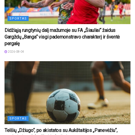
SPORTAS
Didžiąją rungtynių dalį mažumoje su FA „Šiauliai“ žaidus
Gargždų „Banga“ visgi pademonstravo charakterį ir šventė
pergalę
2026-08-04
SPORTAS
Telšių „Džiugo“, po akistatos su Aukštaitijos „Panevėžiu“,