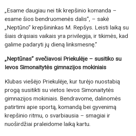
„Esame daugiau nei tik krepšinio komanda –
esame šios bendruomenės dalis”, – sakė
„Neptūno” krepšininkas M. Repšys. Leisti laiką su
šiais drąsiais vaikais yra privilegija, ir tikimės, kad
galime padaryti jų dieną linksmesnę.”
„Neptūnas” svečiavosi Priekulėje – susitiko su
Ievos Simonaitytės gimnazijos mokiniais
Klubas viešėjo Priekulėje, kur turėjo nuostabią
progą susitikti su vietos Ievos Simonaitytės
gimnazijos mokiniais. Bendravome, dalinomės
patirtimi apie sportą, komandą bei gyvenimą
krepšinio ritmu, o svarbiausia – smagiai ir
nuoširdžiai praleidome laiką kartu.