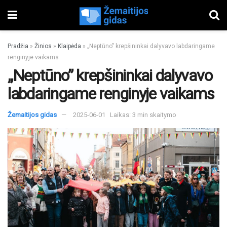
Pradžia
»
Žinios
»
Klaipėda
»
„Neptūno” krepšininkai dalyvavo labdaringame
renginyje vaikams
„Neptūno” krepšininkai dalyvavo
labdaringame renginyje vaikams
Žemaitijos gidas
2025-06-01
Laikas: 3 min skaitymo