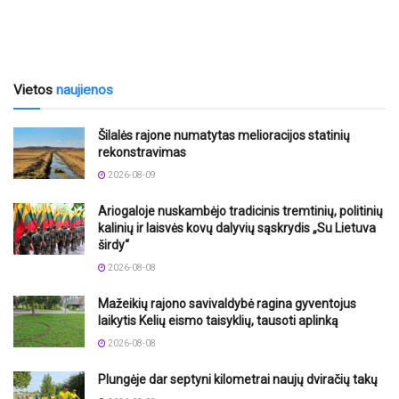
Vietos
naujienos
Šilalės rajone numatytas melioracijos statinių
rekonstravimas
2026-08-09
Ariogaloje nuskambėjo tradicinis tremtinių, politinių
kalinių ir laisvės kovų dalyvių sąskrydis „Su Lietuva
širdy“
2026-08-08
Mažeikių rajono savivaldybė ragina gyventojus
laikytis Kelių eismo taisyklių, tausoti aplinką
2026-08-08
Plungėje dar septyni kilometrai naujų dviračių takų