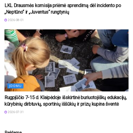
LKL Drausmės komisija priėmė sprendimą dėl incidento po
„Neptūno“ ir „Juventus“ rungtynių
2026-08-01
ĮDOMU
Rugpjūčio 7-15 d. Klaipėdoje išskirtinė buriuotojiškų edukacijų,
kūrybinių dirbtuvių, sportinių iššūkių ir prizų kupina šventė
2026-07-31
Reklama