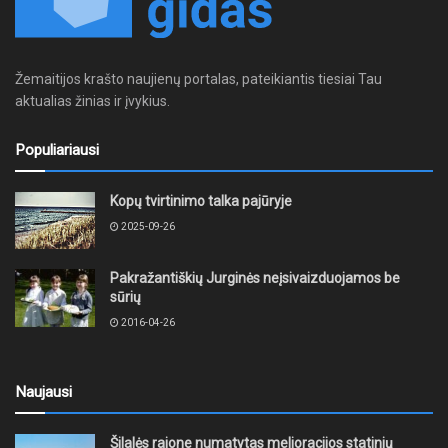
Žemaitijos krašto naujienų portalas, pateikiantis tiesiai Tau
aktualias žinias ir įvykius.
Populiariausi
Kopų tvirtinimo talka pajūryje
2025-09-26
Pakražantiškių Jurginės neįsivaizduojamos be
sūrių
2016-04-26
Naujausi
Šilalės rajone numatytas melioracijos statinių