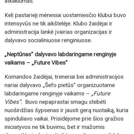
atkaklumas.
Keli pastarieji mėnesiai uostamiesčio klubui buvo
intensyvūs ne tik aikštelėje. Klubo žaidėjai ir
administracija lankė įvairias organizacijas ir
dalyvavo socialiniuose renginiuose.
„Neptūnas” dalyvavo labdaringame renginyje
vaikams – „Future Vibes”
Komandos žaidėjai, treneriai bei administracijos
nariai dalyvavo „Šefo pietūs” organizuotame
labdaringame renginyje vaikams –
„Future
Vibes“
. Buvo nepaprastai smagu stebėti
nuoširdžias šypsenas ir jausti gerą nuotaiką, kuria
spinduliavo vaikai. Prisidėjome prie šios gražios
iniciatyvos ne tik buvimu, bet ir mažomis