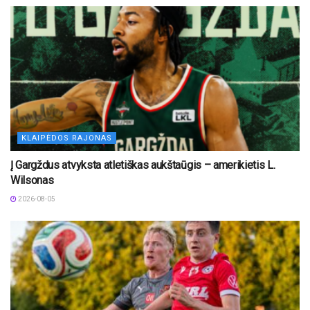
KLAIPĖDOS RAJONAS
Į Gargždus atvyksta atletiškas aukštaūgis – amerikietis L.
Wilsonas
2026-08-05