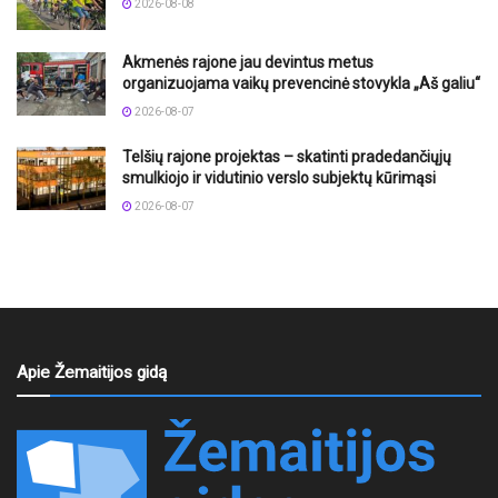
2026-08-08
Akmenės rajone jau devintus metus
organizuojama vaikų prevencinė stovykla „Aš galiu“
2026-08-07
Telšių rajone projektas – skatinti pradedančiųjų
smulkiojo ir vidutinio verslo subjektų kūrimąsi
2026-08-07
Apie Žemaitijos gidą