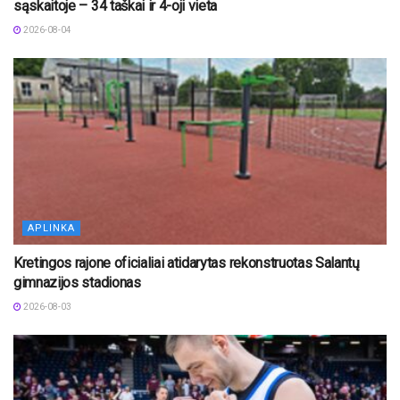
sąskaitoje – 34 taškai ir 4-oji vieta
2026-08-04
APLINKA
Kretingos rajone oficialiai atidarytas rekonstruotas Salantų
gimnazijos stadionas
2026-08-03