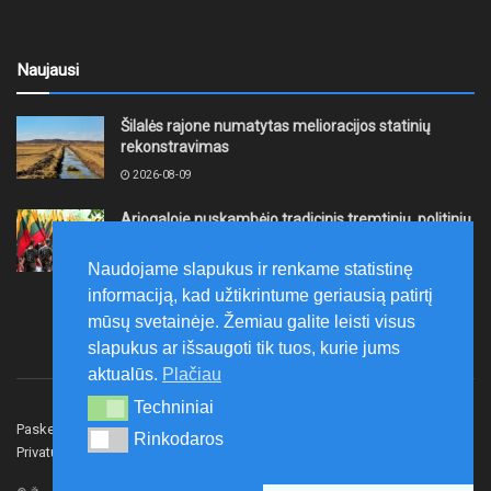
Naujausi
Šilalės rajone numatytas melioracijos statinių
rekonstravimas
2026-08-09
Ariogaloje nuskambėjo tradicinis tremtinių, politinių
kalinių ir laisvės kovų dalyvių sąskrydis „Su Lietuva
širdy“
Naudojame slapukus ir renkame statistinę
2026-08-08
informaciją, kad užtikrintume geriausią patirtį
mūsų svetainėje. Žemiau galite leisti visus
slapukus ar išsaugoti tik tuos, kurie jums
aktualūs.
Plačiau
Techniniai
Techniniai
Paskelbk naujieną
Rašyti redakcijai
Reklama
Rinkodaros
Rinkodaros
Privatumo politika
Susisiekite