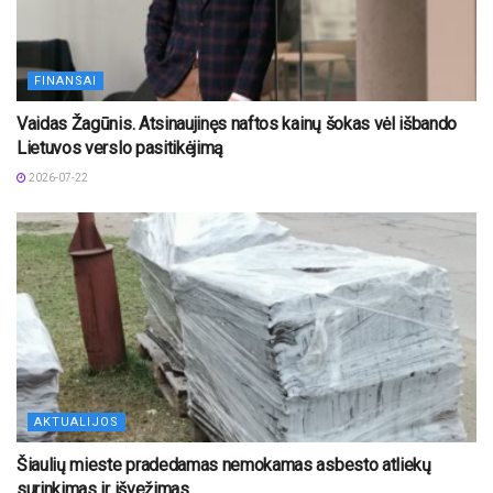
FINANSAI
Vaidas Žagūnis. Atsinaujinęs naftos kainų šokas vėl išbando
Lietuvos verslo pasitikėjimą
2026-07-22
AKTUALIJOS
Šiaulių mieste pradedamas nemokamas asbesto atliekų
surinkimas ir išvežimas