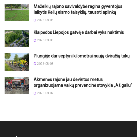
Mažeikių rajono savivaldybė ragina gyventojus
laikytis Kelių eismo taisyklių, tausoti aplinką
2026-08-08
Klaipėdos Liepojos gatvėje darbai vyks naktimis
2026-08-08
Plungėje dar septyni kilometrai naujų dviračių takų
2026-08-08
Akmenės rajone jau devintus metus
organizuojama vaikų prevencinė stovykla „Aš galiu“
2026-08-07