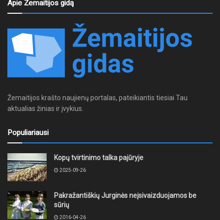
Apie Žemaitijos gidą
Žemaitijos krašto naujienų portalas, pateikiantis tiesiai Tau
aktualias žinias ir įvykius.
Populiariausi
Kopų tvirtinimo talka pajūryje
2025-09-26
Pakražantiškių Jurginės neįsivaizduojamos be
sūrių
2016-04-26