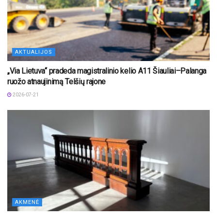
AKTUALIJOS
„Via Lietuva“ pradeda magistralinio kelio A11 Šiauliai–Palanga
ruožo atnaujinimą Telšių rajone
2026-07-21
AKMENĖ