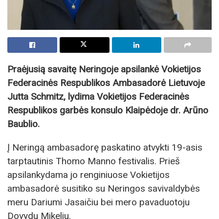
Praėjusią savaitę Neringoje apsilankė Vokietijos
Federacinės Respublikos Ambasadorė Lietuvoje
Jutta Schmitz, lydima Vokietijos Federacinės
Respublikos garbės konsulo Klaipėdoje dr. Arūno
Baublio.
Į Neringą ambasadorę paskatino atvykti 19-asis
tarptautinis Thomo Manno festivalis. Prieš
apsilankydama jo renginiuose Vokietijos
ambasadorė susitiko su Neringos savivaldybės
meru Dariumi Jasaičiu bei mero pavaduotoju
Dovydu Mikeliu.