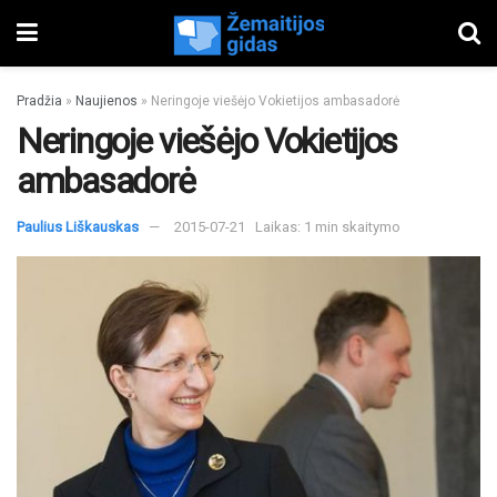
Pradžia
»
Naujienos
»
Neringoje viešėjo Vokietijos ambasadorė
Neringoje viešėjo Vokietijos
ambasadorė
Paulius Liškauskas
2015-07-21
Laikas: 1 min skaitymo