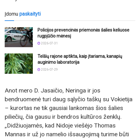
Įdomu
paskaityti
Policijos prevencinės priemonės šalies keliuose
rugpjūčio mėnesį
2026-07-31
Telšių rajone aptikta, kaip įtariama, kanapių
auginimo laboratorija
2026-07-29
Anot mero D. Jasaičio, Neringa ir jos
bendruomenė turi daug sąlyčio taškų su Vokietija
– kurortas ne tik gausiai lankomas šios šalies
piliečių, čia gausu ir bendros kultūros ženklų.
„Didžiuojamės, kad Nidoje viešėjo Thomas
Mannas ir už jo namelio išsaugojimą turime būti