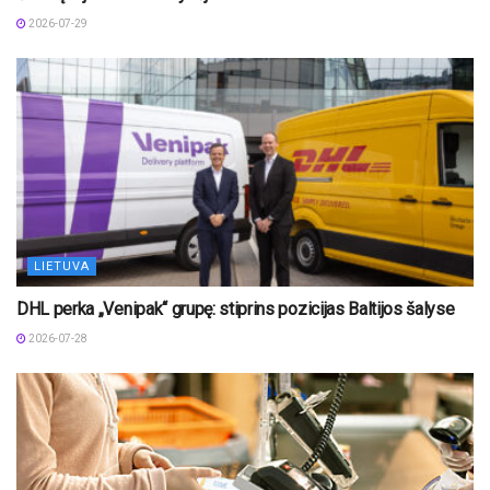
2026-07-29
LIETUVA
DHL perka „Venipak“ grupę: stiprins pozicijas Baltijos šalyse
2026-07-28