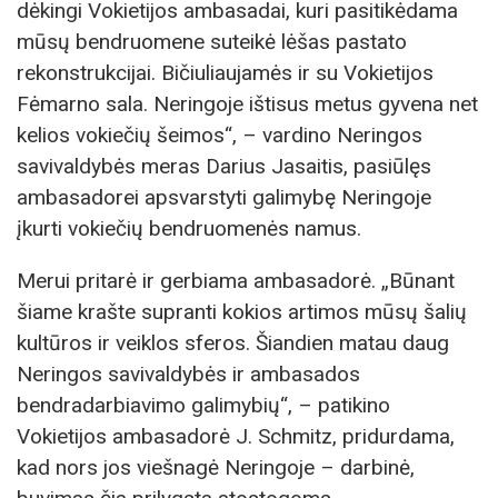
dėkingi Vokietijos ambasadai, kuri pasitikėdama
mūsų bendruomene suteikė lėšas pastato
rekonstrukcijai. Bičiuliaujamės ir su Vokietijos
Fėmarno sala. Neringoje ištisus metus gyvena net
kelios vokiečių šeimos“, – vardino Neringos
savivaldybės meras Darius Jasaitis, pasiūlęs
ambasadorei apsvarstyti galimybę Neringoje
įkurti vokiečių bendruomenės namus.
Merui pritarė ir gerbiama ambasadorė. „Būnant
šiame krašte supranti kokios artimos mūsų šalių
kultūros ir veiklos sferos. Šiandien matau daug
Neringos savivaldybės ir ambasados
bendradarbiavimo galimybių“, – patikino
Vokietijos ambasadorė J. Schmitz, pridurdama,
kad nors jos viešnagė Neringoje – darbinė,