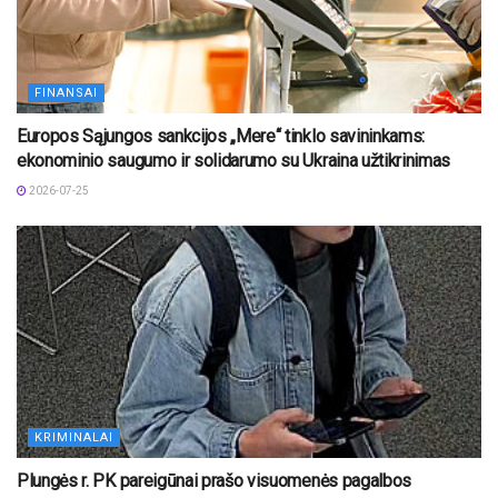
FINANSAI
Europos Sąjungos sankcijos „Mere“ tinklo savininkams:
ekonominio saugumo ir solidarumo su Ukraina užtikrinimas
2026-07-25
KRIMINALAI
Plungės r. PK pareigūnai prašo visuomenės pagalbos