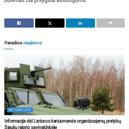
buvimas čia prilygsta atostogoms.
Panašios
naujienos
AKTUALIJOS
Informacija dėl Lietuvos kariuomenės organizuojamų pratybų
Šiaulių rajono savivaldybėje