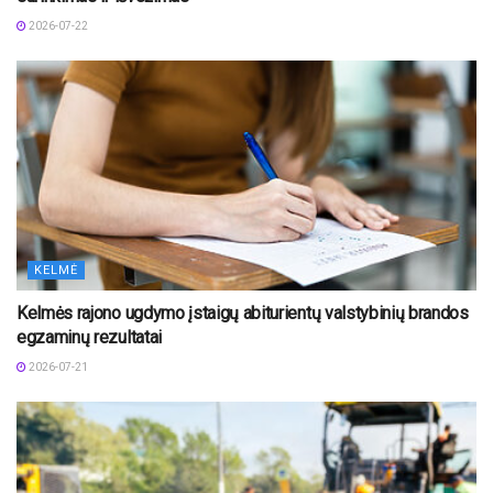
2026-07-22
KELMĖ
Kelmės rajono ugdymo įstaigų abiturientų valstybinių brandos
egzaminų rezultatai
2026-07-21