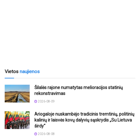
Vietos
naujienos
Šilalės rajone numatytas melioracijos statinių
rekonstravimas
2026-08-09
Ariogaloje nuskambėjo tradicinis tremtinių, politinių
kalinių ir laisvės kovų dalyvių sąskrydis „Su Lietuva
širdy“
2026-08-08