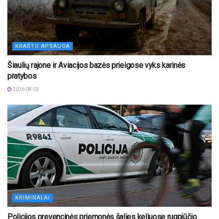
KRAŠTO APSAUGA
Šiaulių rajone ir Aviacijos bazės prieigose vyks karinės
pratybos
2026-08-03
KRIMINALAI
Policijos prevencinės priemonės šalies keliuose rugpjūčio