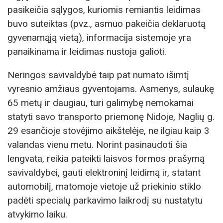
pasikeičia sąlygos, kuriomis remiantis leidimas
buvo suteiktas (pvz., asmuo pakeičia deklaruotą
gyvenamąją vietą), informacija sistemoje yra
panaikinama ir leidimas nustoja galioti.
Neringos savivaldybė taip pat numato išimtį
vyresnio amžiaus gyventojams. Asmenys, sulaukę
65 metų ir daugiau, turi galimybę nemokamai
statyti savo transporto priemonę Nidoje, Naglių g.
29 esančioje stovėjimo aikštelėje, ne ilgiau kaip 3
valandas vienu metu. Norint pasinaudoti šia
lengvata, reikia pateikti laisvos formos prašymą
savivaldybei, gauti elektroninį leidimą ir, statant
automobilį, matomoje vietoje už priekinio stiklo
padėti specialų parkavimo laikrodį su nustatytu
atvykimo laiku.