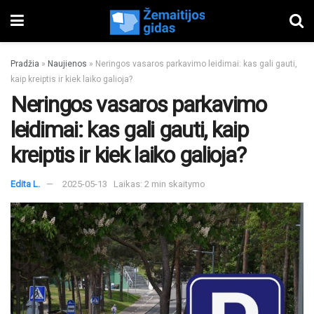
Pradžia
»
Naujienos
»
Neringos vasaros parkavimo leidimai: kas gali gauti,
kaip kreiptis ir kiek laiko galioja?
Neringos vasaros parkavimo
leidimai: kas gali gauti, kaip
kreiptis ir kiek laiko galioja?
Edita L.
2025-05-13
Laikas: 2 min skaitymo