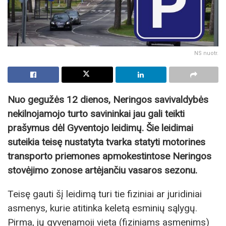
NS nuotr.
Nuo gegužės 12 dienos, Neringos savivaldybės
nekilnojamojo turto savininkai jau gali teikti
prašymus dėl Gyventojo leidimų. Šie leidimai
suteikia teisę nustatyta tvarka statyti motorines
transporto priemones apmokestintose Neringos
stovėjimo zonose artėjančiu vasaros sezonu.
Teisę gauti šį leidimą turi tie fiziniai ar juridiniai
asmenys, kurie atitinka keletą esminių sąlygų.
Pirma, jų gyvenamoji vieta (fiziniams asmenims)