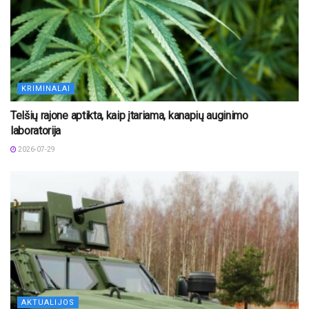
KRIMINALAI
Telšių rajone aptikta, kaip įtariama, kanapių auginimo
laboratorija
2026-07-29
AKTUALIJOS