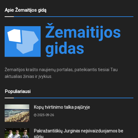
Apie Žemaitijos gidą
Žemaitijos krašto naujienų portalas, pateikiantis tiesiai Tau
aktualias žinias ir įvykius.
Populiariausi
Kopų tvirtinimo talka pajūryje
2025-09-26
Pakražantiškių Jurginės neįsivaizduojamos be
sūrių