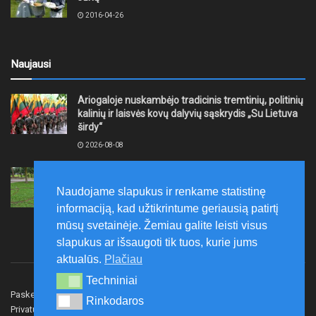
2016-04-26
Naujausi
Ariogaloje nuskambėjo tradicinis tremtinių, politinių
kalinių ir laisvės kovų dalyvių sąskrydis „Su Lietuva
širdy“
2026-08-08
Mažeikių rajono savivaldybė ragina gyventojus
laikytis Kelių eismo taisyklių, tausoti aplinką
Naudojame slapukus ir renkame statistinę
2026-08-08
informaciją, kad užtikrintume geriausią patirtį
mūsų svetainėje. Žemiau galite leisti visus
slapukus ar išsaugoti tik tuos, kurie jums
aktualūs.
Plačiau
Techniniai
Techniniai
Paskelbk naujieną
Rašyti redakcijai
Reklama
Rinkodaros
Rinkodaros
Privatumo politika
Susisiekite