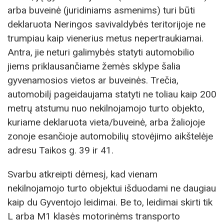
arba buveinė (juridiniams asmenims) turi būti
deklaruota Neringos savivaldybės teritorijoje ne
trumpiau kaip vienerius metus nepertraukiamai.
Antra, jie neturi galimybės statyti automobilio
jiems priklausančiame žemės sklype šalia
gyvenamosios vietos ar buveinės. Trečia,
automobilį pageidaujama statyti ne toliau kaip 200
metrų atstumu nuo nekilnojamojo turto objekto,
kuriame deklaruota vieta/buveinė, arba žaliojoje
zonoje esančioje automobilių stovėjimo aikštelėje
adresu Taikos g. 39 ir 41.
Svarbu atkreipti dėmesį, kad vienam
nekilnojamojo turto objektui išduodami ne daugiau
kaip du Gyventojo leidimai. Be to, leidimai skirti tik
L arba M1 klasės motorinėms transporto