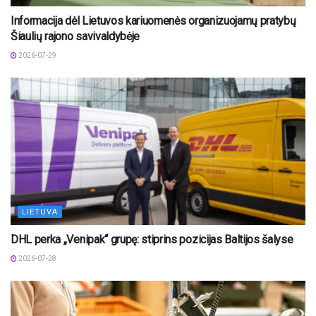
Informacija dėl Lietuvos kariuomenės organizuojamų pratybų
Šiaulių rajono savivaldybėje
2026-07-29
LIETUVA
DHL perka „Venipak“ grupę: stiprins pozicijas Baltijos šalyse
2026-07-28