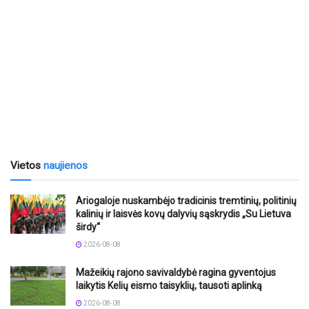
Vietos
naujienos
Ariogaloje nuskambėjo tradicinis tremtinių, politinių
kalinių ir laisvės kovų dalyvių sąskrydis „Su Lietuva
širdy“
2026-08-08
Mažeikių rajono savivaldybė ragina gyventojus
laikytis Kelių eismo taisyklių, tausoti aplinką
2026-08-08