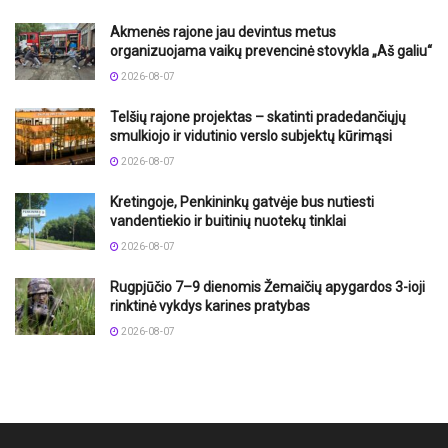
Akmenės rajone jau devintus metus
organizuojama vaikų prevencinė stovykla „Aš galiu“
2026-08-07
Telšių rajone projektas – skatinti pradedančiųjų
smulkiojo ir vidutinio verslo subjektų kūrimąsi
2026-08-07
Kretingoje, Penkininkų gatvėje bus nutiesti
vandentiekio ir buitinių nuotekų tinklai
2026-08-07
Rugpjūčio 7–9 dienomis Žemaičių apygardos 3-ioji
rinktinė vykdys karines pratybas
2026-08-07