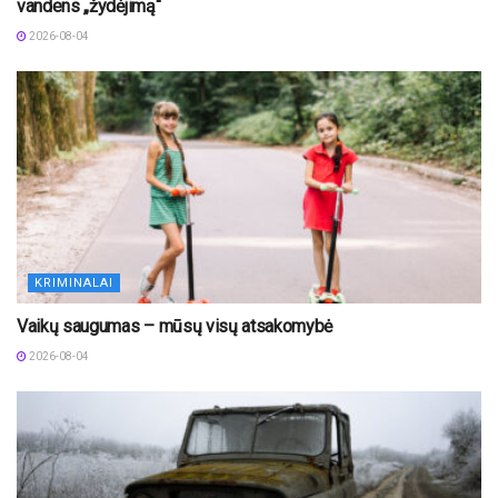
vandens „žydėjimą“
2026-08-04
KRIMINALAI
Vaikų saugumas – mūsų visų atsakomybė
2026-08-04