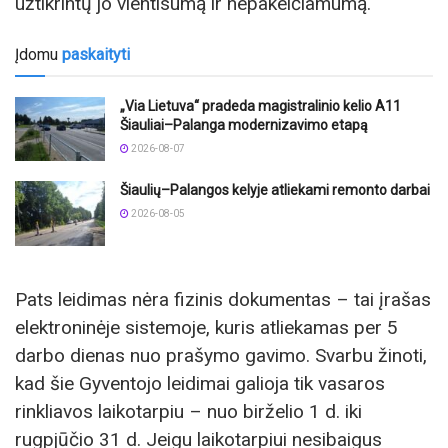
užtikrintų jo vientisumą ir nepakeičiamumą.
Įdomu
paskaityti
„Via Lietuva“ pradeda magistralinio kelio A11
Šiauliai–Palanga modernizavimo etapą
2026-08-07
Šiaulių–Palangos kelyje atliekami remonto darbai
2026-08-05
Pats leidimas nėra fizinis dokumentas – tai įrašas
elektroninėje sistemoje, kuris atliekamas per 5
darbo dienas nuo prašymo gavimo. Svarbu žinoti,
kad šie Gyventojo leidimai galioja tik vasaros
rinkliavos laikotarpiu – nuo birželio 1 d. iki
rugpjūčio 31 d. Jeigu laikotarpiui nesibaigus