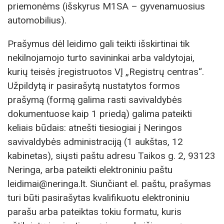
priemonėms (išskyrus M1SA – gyvenamuosius
automobilius).
Prašymus dėl leidimo gali teikti išskirtinai tik
nekilnojamojo turto savininkai arba valdytojai,
kurių teisės įregistruotos VĮ „Registrų centras“.
Užpildytą ir pasirašytą nustatytos formos
prašymą (formą galima rasti savivaldybės
dokumentuose kaip 1 priedą) galima pateikti
keliais būdais: atnešti tiesiogiai į Neringos
savivaldybės administraciją (1 aukštas, 12
kabinetas), siųsti paštu adresu Taikos g. 2, 93123
Neringa, arba pateikti elektroniniu paštu
leidimai@neringa.lt. Siunčiant el. paštu, prašymas
turi būti pasirašytas kvalifikuotu elektroniniu
parašu arba pateiktas tokiu formatu, kuris