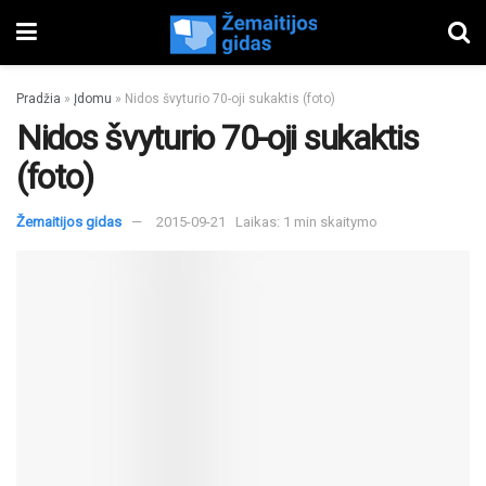
Pradžia
»
Įdomu
»
Nidos švyturio 70-oji sukaktis (foto)
Nidos švyturio 70-oji sukaktis
(foto)
Žemaitijos gidas
2015-09-21
Laikas: 1 min skaitymo