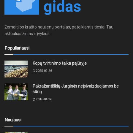
Žemaitijos krašto naujienų portalas, pateikiantis tiesiai Tau
aktualias žinias ir įvykius.
Populiariausi
Kopų tvirtinimo talka pajūryje
2025-09-26
Pakražantiškių Jurginės neįsivaizduojamos be
sūrių
2016-04-26
Naujausi