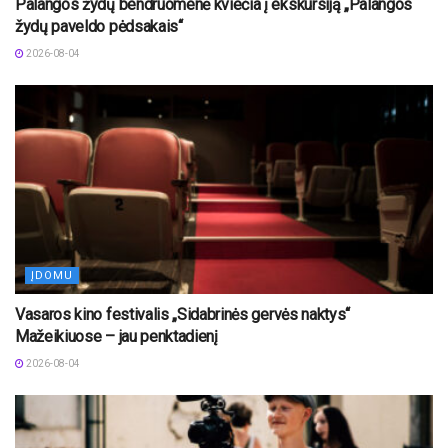
Palangos žydų bendruomenė kviečia į ekskursiją „Palangos
žydų paveldo pėdsakais“
2026-08-04
ĮDOMU
Vasaros kino festivalis „Sidabrinės gervės naktys“
Mažeikiuose – jau penktadienį
2026-08-04