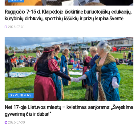
Rugpjūčio 7-15 d. Klaipėdoje išskirtinė buriuotojiškų edukacijų,
kūrybinių dirbtuvių, sportinių iššūkių ir prizų kupina šventė
2026-07-31
GYVENIMAS
Net 17-oje Lietuvos miestų – kvietimas senjorams: „Švęskime
gyvenimą čia ir dabar!“
2026-07-30