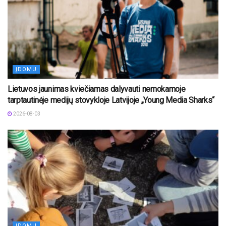
ĮDOMU
Lietuvos jaunimas kviečiamas dalyvauti nemokamoje
tarptautinėje medijų stovykloje Latvijoje „Young Media Sharks“
2026-08-03
ĮDOMU