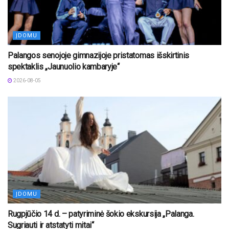
ĮDOMU
Palangos senojoje gimnazijoje pristatomas išskirtinis
spektaklis „Jaunuolio kambaryje“
2026-08-05
ĮDOMU
Rugpjūčio 14 d. – patyriminė šokio ekskursija „Palanga.
Sugriauti ir atstatyti mitai“