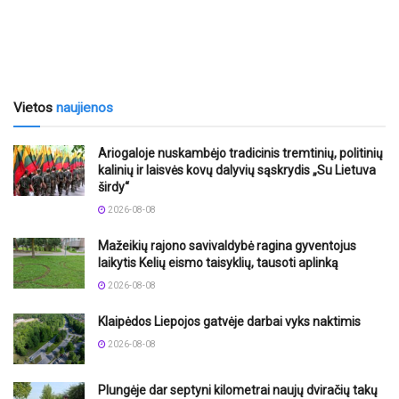
Vietos
naujienos
Ariogaloje nuskambėjo tradicinis tremtinių, politinių
kalinių ir laisvės kovų dalyvių sąskrydis „Su Lietuva
širdy“
2026-08-08
Mažeikių rajono savivaldybė ragina gyventojus
laikytis Kelių eismo taisyklių, tausoti aplinką
2026-08-08
Klaipėdos Liepojos gatvėje darbai vyks naktimis
2026-08-08
Plungėje dar septyni kilometrai naujų dviračių takų