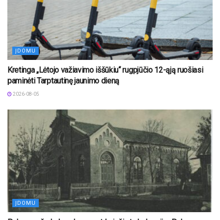
ĮDOMU
Kretinga „Lėtojo važiavimo iššūkiu“ rugpjūčio 12-ąją ruošiasi
paminėti Tarptautinę jaunimo dieną
2026-08-05
ĮDOMU