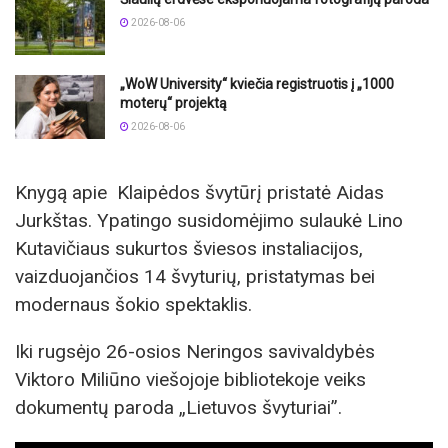
2026-08-06
„WoW University“ kviečia registruotis į „1000
moterų“ projektą
2026-08-06
Knygą apie Klaipėdos švytūrį pristatė Aidas
Jurkštas. Ypatingo susidomėjimo sulaukė Lino
Kutavičiaus sukurtos šviesos instaliacijos,
vaizduojančios 14 švyturių, pristatymas bei
modernaus šokio spektaklis.
Iki rugsėjo 26-osios Neringos savivaldybės
Viktoro Miliūno viešojoje bibliotekoje veiks
dokumentų paroda „Lietuvos švyturiai”.