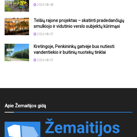
2026-08-08
Telšių rajone projektas – skatinti pradedančiųjų
smulkiojo ir vidutinio verslo subjektų kūrimąsi
2026-08-07
Kretingoje, Penkininkų gatvėje bus nutiesti
vandentiekio ir buitinių nuotekų tinklai
2026-08-07
Apie Žemaitijos gidą