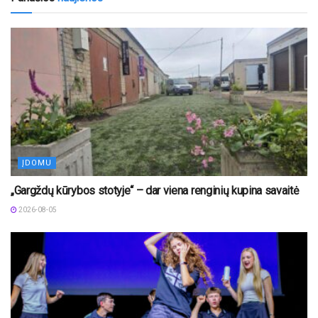
ĮDOMU
„Gargždų kūrybos stotyje“ – dar viena renginių kupina savaitė
2026-08-05