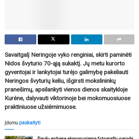
Savaitgalį Neringoje vyko renginiai, skirti paminėti
Nidos švyturio 70-ąją sukaktį.
Jų metu kurorto
gyventojai ir lankytojai turėjo galimybę pakeliauti
Neringos švyturių keliu, išgirsti mokslininkų
pranešimų, apsilankyti vienos dienos skaitykloje
Kurėne, dalyvauti viktorinoje bei mokomuosiuose
praktiniuose užsiėmimuose.
Įdomu
paskaityti
Šiaulių erdvėse eksponuojama fotografijų paroda