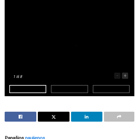
-
+
1
Iš 8
Panašios
naujienos