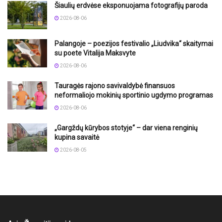
Šiaulių erdvėse eksponuojama fotografijų paroda
2026-08-06
Palangoje – poezijos festivalio „Liudvika“ skaitymai
su poete Vitalija Maksvyte
2026-08-06
Tauragės rajono savivaldybė finansuos
neformaliojo mokinių sportinio ugdymo programas
2026-08-06
„Gargždų kūrybos stotyje“ – dar viena renginių
kupina savaitė
2026-08-05