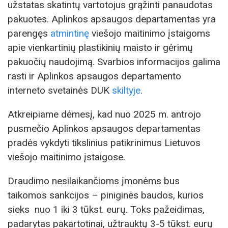
užstatas skatintų vartotojus grąžinti panaudotas
pakuotes. Aplinkos apsaugos departamentas yra
parengęs
atmintinę
viešojo maitinimo įstaigoms
apie vienkartinių plastikinių maisto ir gėrimų
pakuočių naudojimą. Svarbios informacijos galima
rasti ir Aplinkos apsaugos departamento
interneto svetainės DUK
skiltyje
.
Atkreipiame dėmesį, kad nuo 2025 m. antrojo
pusmečio Aplinkos apsaugos departamentas
pradės vykdyti tikslinius patikrinimus Lietuvos
viešojo maitinimo įstaigose.
Draudimo nesilaikančioms įmonėms bus
taikomos sankcijos – piniginės baudos, kurios
sieks nuo 1 iki 3 tūkst. eurų. Toks pažeidimas,
padarytas pakartotinai, užtrauktų 3-5 tūkst. eurų