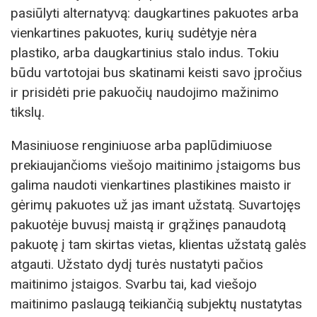
pasiūlyti alternatyvą: daugkartines pakuotes arba
vienkartines pakuotes, kurių sudėtyje nėra
plastiko, arba daugkartinius stalo indus. Tokiu
būdu vartotojai bus skatinami keisti savo įpročius
ir prisidėti prie pakuočių naudojimo mažinimo
tikslų.
Masiniuose renginiuose arba paplūdimiuose
prekiaujančioms viešojo maitinimo įstaigoms bus
galima naudoti vienkartines plastikines maisto ir
gėrimų pakuotes už jas imant užstatą. Suvartojęs
pakuotėje buvusį maistą ir grąžinęs panaudotą
pakuotę į tam skirtas vietas, klientas užstatą galės
atgauti. Užstato dydį turės nustatyti pačios
maitinimo įstaigos. Svarbu tai, kad viešojo
maitinimo paslaugą teikiančią subjektų nustatytas