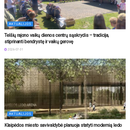
AKTUALIJOS
Telšių rajono vaikų dienos centrų sąskrydis – tradicija,
stiprinanti bendrystę ir vaikų gerovę
2026-07-31
AKTUALIJOS
Klaipėdos miesto savivaldybė planuoja statyti modernią ledo