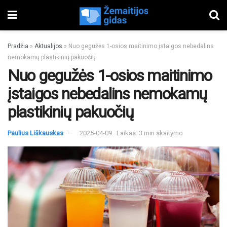
Pradžia
»
Aktualijos
»
Nuo gegužės 1-osios maitinimo įstaigos nebedalins
nemokamų plastikinių pakuočių
Nuo gegužės 1-osios maitinimo
įstaigos nebedalins nemokamų
plastikinių pakuočių
Paulius Liškauskas
2025-04-09
Laikas: 3 min skaitymo