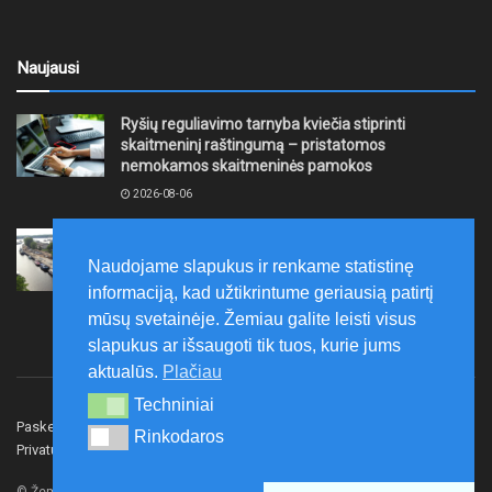
Naujausi
Ryšių reguliavimo tarnyba kviečia stiprinti
skaitmeninį raštingumą – pristatomos
nemokamos skaitmeninės pamokos
2026-08-06
Ernesto Galvanausko bulvaro atnaujinimas
Klaipėdoje juda į priekį
Naudojame slapukus ir renkame statistinę
2026-08-06
informaciją, kad užtikrintume geriausią patirtį
mūsų svetainėje. Žemiau galite leisti visus
slapukus ar išsaugoti tik tuos, kurie jums
aktualūs.
Plačiau
Techniniai
Techniniai
Paskelbk naujieną
Rašyti redakcijai
Reklama
Rinkodaros
Rinkodaros
Privatumo politika
Susisiekite