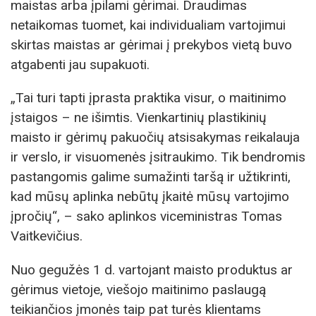
maistas arba įpilami gėrimai. Draudimas
netaikomas tuomet, kai individualiam vartojimui
skirtas maistas ar gėrimai į prekybos vietą buvo
atgabenti jau supakuoti.
„Tai turi tapti įprasta praktika visur, o maitinimo
įstaigos – ne išimtis. Vienkartinių plastikinių
maisto ir gėrimų pakuočių atsisakymas reikalauja
ir verslo, ir visuomenės įsitraukimo. Tik bendromis
pastangomis galime sumažinti taršą ir užtikrinti,
kad mūsų aplinka nebūtų įkaitė mūsų vartojimo
įpročių“, – sako aplinkos viceministras Tomas
Vaitkevičius.
Nuo gegužės 1 d. vartojant maisto produktus ar
gėrimus vietoje, viešojo maitinimo paslaugą
teikiančios įmonės taip pat turės klientams