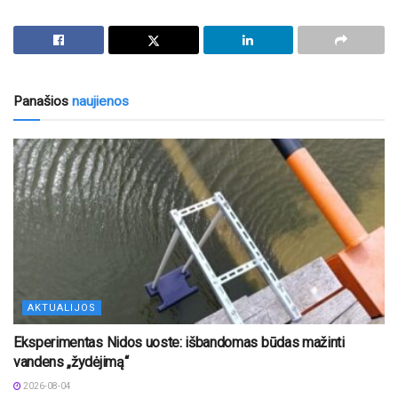
Panašios
naujienos
AKTUALIJOS
Eksperimentas Nidos uoste: išbandomas būdas mažinti
vandens „žydėjimą“
2026-08-04