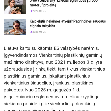
„WoW University“ kviečia registruotis į „1000
moterų“ projektą
2026-08-06
Kaip elgtis nelaimės atveju? Pagrindinės saugaus
elgesio taisyklės
2026-08-05
Lietuva kartu su kitomis ES valstybės narėmis,
įgyvendindamos Vienkartinių plastikinių gaminių
mažinimo direktyvą, nuo 2021 m. liepos 3 d. yra
uždraudusios į rinką tiekti tam tikrus vienkartinius
plastikinius gaminius, įskaitant plastikinius
vienkartinius šiaudelius, įrankius, plastikines
pakuotes. Nuo 2025 m. gegužės 1 d.
įsigaliosiančiu reglamentavimu toliau kryptingai
siekiama prisidėti prie vienkartinių plastikinių
gaminių naudojimo mažinimo ir neigiamo