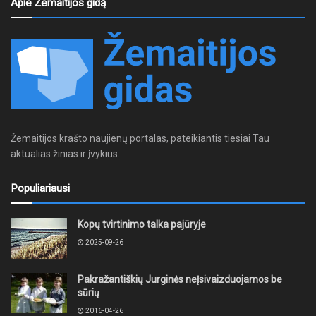
Apie Žemaitijos gidą
Žemaitijos krašto naujienų portalas, pateikiantis tiesiai Tau
aktualias žinias ir įvykius.
Populiariausi
Kopų tvirtinimo talka pajūryje
2025-09-26
Pakražantiškių Jurginės neįsivaizduojamos be
sūrių
2016-04-26