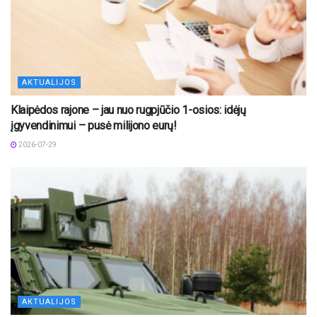
AKTUALIJOS
Klaipėdos rajone – jau nuo rugpjūčio 1-osios: idėjų
įgyvendinimui – pusė milijono eurų!
2026-07-29
AKTUALIJOS