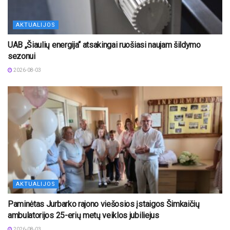
AKTUALIJOS
UAB „Šiaulių energija“ atsakingai ruošiasi naujam šildymo
sezonui
2026-08-03
AKTUALIJOS
Paminėtas Jurbarko rajono viešosios įstaigos Šimkaičių
ambulatorijos 25-erių metų veiklos jubiliejus
2026-08-03