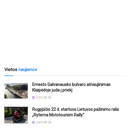
Vietos
naujienos
Ernesto Galvanausko bulvaro atnaujinimas
Klaipėdoje juda į priekį
2026-08-06
Rugpjūčio 22 d. startuos Lietuvos pažinimo ralis
„Ryterna Mototourism Rally“
2026-08-06