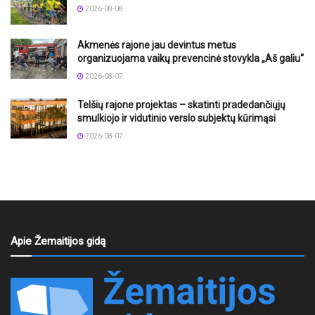
2026-08-08
Akmenės rajone jau devintus metus
organizuojama vaikų prevencinė stovykla „Aš galiu“
2026-08-07
Telšių rajone projektas – skatinti pradedančiųjų
smulkiojo ir vidutinio verslo subjektų kūrimąsi
2026-08-07
Apie Žemaitijos gidą