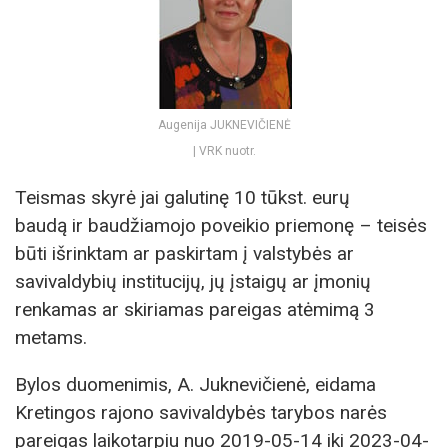
Augenija JUKNEVIČIENĖ
| VRK nuotr.
Teismas skyrė jai galutinę 10 tūkst. eurų
baudą ir baudžiamojo poveikio priemonę – teisės
būti išrinktam ar paskirtam į valstybės ar
savivaldybių institucijų, jų įstaigų ar įmonių
renkamas ar skiriamas pareigas atėmimą 3
metams.
Bylos duomenimis, A. Juknevičienė, eidama
Kretingos rajono savivaldybės tarybos narės
pareigas laikotarpiu nuo 2019-05-14 iki 2023-04-