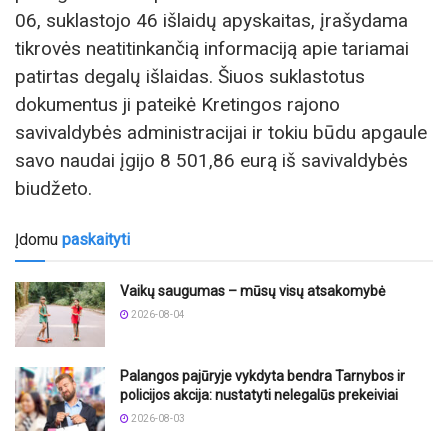
06, suklastojo 46 išlaidų apyskaitas, įrašydama
tikrovės neatitinkančią informaciją apie tariamai
patirtas degalų išlaidas. Šiuos suklastotus
dokumentus ji pateikė Kretingos rajono
savivaldybės administracijai ir tokiu būdu apgaule
savo naudai įgijo 8 501,86 eurą iš savivaldybės
biudžeto.
Įdomu
paskaityti
Vaikų saugumas – mūsų visų atsakomybė
2026-08-04
Palangos pajūryje vykdyta bendra Tarnybos ir
policijos akcija: nustatyti nelegalūs prekeiviai
2026-08-03