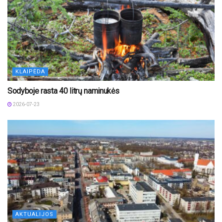
KLAIPĖDA
Sodyboje rasta 40 litrų naminukės
2026-07-23
AKTUALIJOS