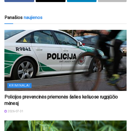
Panašios
naujienos
KRIMINALAI
Policijos prevencinės priemonės šalies keliuose rugpjūčio
mėnesį
2026-07-31