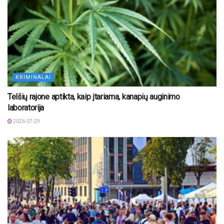
KRIMINALAI
Telšių rajone aptikta, kaip įtariama, kanapių auginimo
laboratorija
2026-07-29