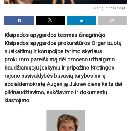
Teisingumas | Freepik
Klaipėdos apygardos teismas išnagrinėjo
Klaipėdos apygardos prokuratūros Organizuotų
nusikaltimų ir korupcijos tyrimo skyriaus
prokuroro pareiškimą dėl proceso užbaigimo
baudžiamuoju įsakymu ir pripažino Kretingos
rajono savivaldybės buvusią tarybos narę
socialdemokratę Augeniją Juknevičienę kalta dėl
piktnaudžiavimo, sukčiavimo ir dokumentų
klastojimo.