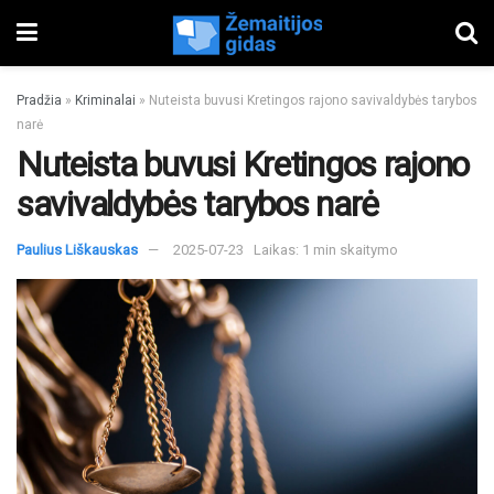
Pradžia
»
Kriminalai
»
Nuteista buvusi Kretingos rajono savivaldybės tarybos
narė
Nuteista buvusi Kretingos rajono
savivaldybės tarybos narė
Paulius Liškauskas
2025-07-23
Laikas: 1 min skaitymo