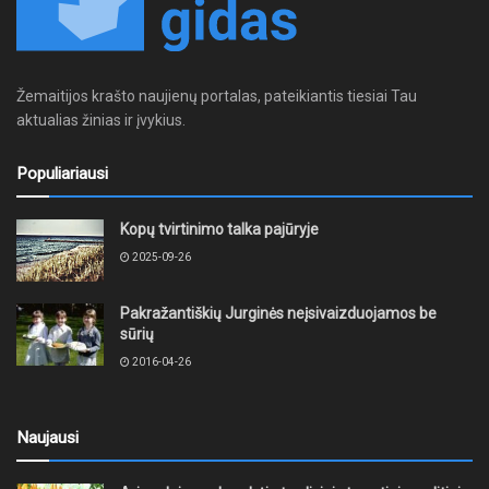
Žemaitijos krašto naujienų portalas, pateikiantis tiesiai Tau
aktualias žinias ir įvykius.
Populiariausi
Kopų tvirtinimo talka pajūryje
2025-09-26
Pakražantiškių Jurginės neįsivaizduojamos be
sūrių
2016-04-26
Naujausi