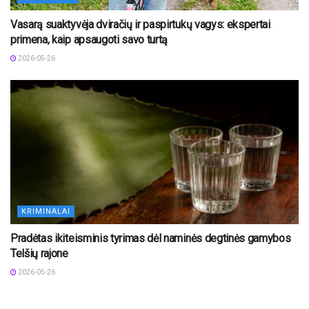
Vasarą suaktyvėja dviračių ir paspirtukų vagys: ekspertai
primena, kaip apsaugoti savo turtą
2026-05-26
KRIMINALAI
Pradėtas ikiteisminis tyrimas dėl naminės degtinės gamybos
Telšių rajone
2026-05-26