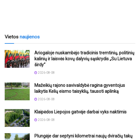
Vietos
naujienos
Ariogaloje nuskambėjo tradicinis tremtinių, politinių
kalinių ir laisvės kovų dalyvių sąskrydis „Su Lietuva
širdy“
2026-08-08
Mažeikių rajono savivaldybė ragina gyventojus
laikytis Kelių eismo taisyklių, tausoti aplinką
2026-08-08
Klaipėdos Liepojos gatvėje darbai vyks naktimis
2026-08-08
Plungėje dar septyni kilometrai naujų dviračių takų