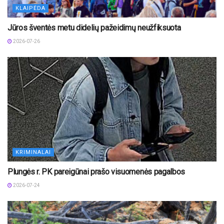
KLAIPĖDA
Jūros šventės metu didelių pažeidimų neužfiksuota
2026-07-26
KRIMINALAI
Plungės r. PK pareigūnai prašo visuomenės pagalbos
2026-07-24