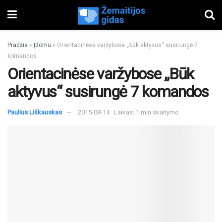
Pradžia
»
Įdomu
»
Orientacinėse varžybose „Būk aktyvus“ susirungė 7
komandos
Orientacinėse varžybose „Būk
aktyvus“ susirungė 7 komandos
Paulius Liškauskas
2015-08-14
Laikas: 1 min skaitymo