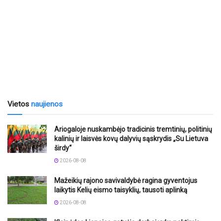
Vietos
naujienos
Ariogaloje nuskambėjo tradicinis tremtinių, politinių
kalinių ir laisvės kovų dalyvių sąskrydis „Su Lietuva
širdy“
2026-08-08
Mažeikių rajono savivaldybė ragina gyventojus
laikytis Kelių eismo taisyklių, tausoti aplinką
2026-08-08