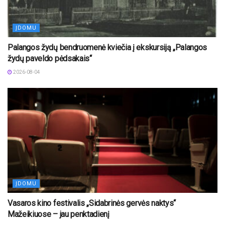
ĮDOMU
Palangos žydų bendruomenė kviečia į ekskursiją „Palangos
žydų paveldo pėdsakais“
2026-08-04
ĮDOMU
Vasaros kino festivalis „Sidabrinės gervės naktys“
Mažeikiuose – jau penktadienį