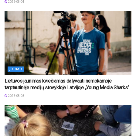
2026-08-04
ĮDOMU
Lietuvos jaunimas kviečiamas dalyvauti nemokamoje
tarptautinėje medijų stovykloje Latvijoje „Young Media Sharks“
2026-08-03