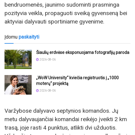
bendruomenės, jaunimo sudominti prasminga
pozityvia veikla, propaguoti sveiką gyvenseną bei
aktyviai dalyvauti sportiniame gyvenime.
Įdomu
paskaityti
Šiaulių erdvėse eksponuojama fotografijų paroda
2026-08-06
„WoW University“ kviečia registruotis į „1000
moterų“ projektą
2026-08-06
Varžybose dalyvavo septynios komandos. Jų
metu dalyvaujančiai komandai reikėjo įveikti 2 km
trasą, joje rasti 4 punktus, atlikti dvi užduotis.