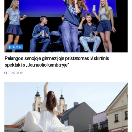
ĮDOMU
Palangos senojoje gimnazijoje pristatomas išskirtinis
spektaklis „Jaunuolio kambaryje“
2026-08-05