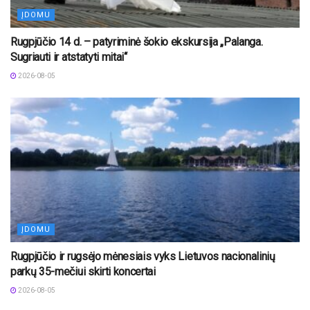
ĮDOMU
Rugpjūčio 14 d. – patyriminė šokio ekskursija „Palanga.
Sugriauti ir atstatyti mitai“
2026-08-05
ĮDOMU
Rugpjūčio ir rugsėjo mėnesiais vyks Lietuvos nacionalinių
parkų 35-mečiui skirti koncertai
2026-08-05