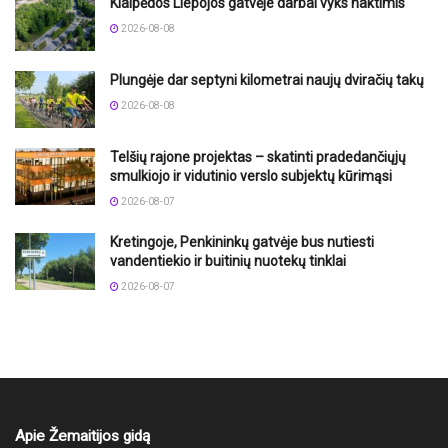
Klaipėdos Liepojos gatvėje darbai vyks naktimis
2026-08-08
Plungėje dar septyni kilometrai naujų dviračių takų
2026-08-08
Telšių rajone projektas – skatinti pradedančiųjų
smulkiojo ir vidutinio verslo subjektų kūrimąsi
2026-08-07
Kretingoje, Penkininkų gatvėje bus nutiesti
vandentiekio ir buitinių nuotekų tinklai
2026-08-07
Apie Žemaitijos gidą