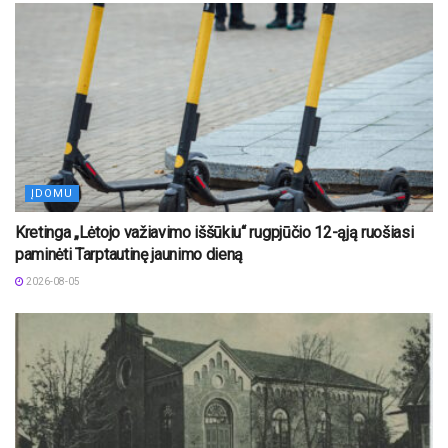
ĮDOMU
Kretinga „Lėtojo važiavimo iššūkiu“ rugpjūčio 12-ąją ruošiasi
paminėti Tarptautinę jaunimo dieną
2026-08-05