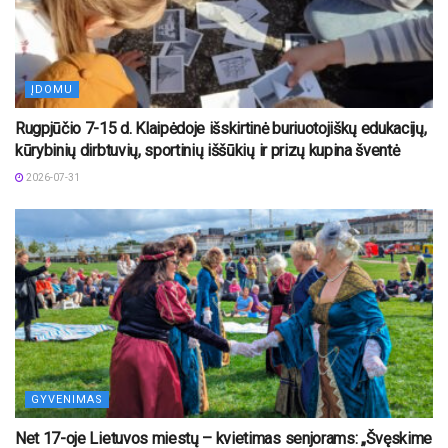
ĮDOMU
Rugpjūčio 7-15 d. Klaipėdoje išskirtinė buriuotojiškų edukacijų,
kūrybinių dirbtuvių, sportinių iššūkių ir prizų kupina šventė
2026-07-31
GYVENIMAS
Net 17-oje Lietuvos miestų – kvietimas senjorams: „Švęskime