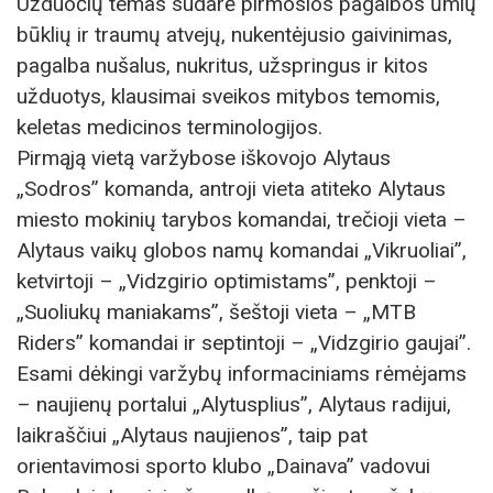
Užduočių temas sudarė pirmosios pagalbos ūmių
būklių ir traumų atvejų, nukentėjusio gaivinimas,
pagalba nušalus, nukritus, užspringus ir kitos
užduotys, klausimai sveikos mitybos temomis,
keletas medicinos terminologijos.
Pirmąją vietą varžybose iškovojo Alytaus
„Sodros” komanda, antroji vieta atiteko Alytaus
miesto mokinių tarybos komandai, trečioji vieta –
Alytaus vaikų globos namų komandai „Vikruoliai”,
ketvirtoji – „Vidzgirio optimistams”, penktoji –
„Suoliukų maniakams”, šeštoji vieta – „MTB
Riders” komandai ir septintoji – „Vidzgirio gaujai”.
Esami dėkingi varžybų informaciniams rėmėjams
– naujienų portalui „Alytusplius”, Alytaus radijui,
laikraščiui „Alytaus naujienos”, taip pat
orientavimosi sporto klubo „Dainava” vadovui