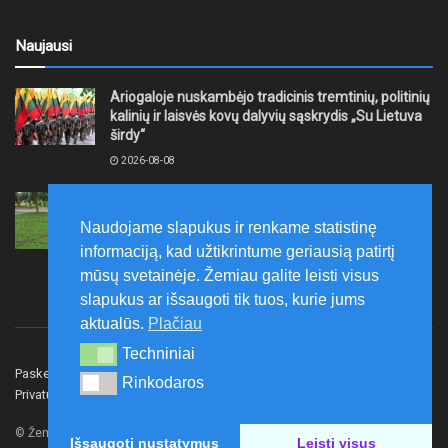
Naujausi
Ariogaloje nuskambėjo tradicinis tremtinių, politinių
kalinių ir laisvės kovų dalyvių sąskrydis „Su Lietuva
širdy“
2026-08-08
Mažeikių rajono savivaldybė ragina gyventojus
laikytis Kelių eismo taisyklių, tausoti aplinką
Naudojame slapukus ir renkame statistinę
2026-08-08
informaciją, kad užtikrintume geriausią patirtį
mūsų svetainėje. Žemiau galite leisti visus
slapukus ar išsaugoti tik tuos, kurie jums
aktualūs.
Plačiau
Techniniai
Techniniai
Paskelbk naujieną
Rašyti redakcijai
Reklama
Rinkodaros
Rinkodaros
Privatumo politika
Susisiekite
© Žemaitijos gidas.
Išsaugoti nustatymus
Leisti visus