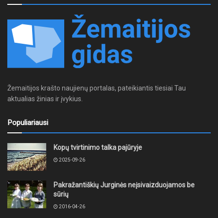
Žemaitijos krašto naujienų portalas, pateikiantis tiesiai Tau
aktualias žinias ir įvykius.
Populiariausi
Kopų tvirtinimo talka pajūryje
2025-09-26
Pakražantiškių Jurginės neįsivaizduojamos be
sūrių
2016-04-26