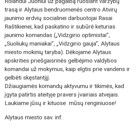
Rolandui Juoniui už pagalbą ruošiant varžybų
trasą ir Alytaus bendruomenės centro Atvirų
jaunimo erdvių socialinei darbuotojai Rasai
Raštikienei, kad paskatino ir subūrė keturias
jaunimo komandas („Vidzgirio optimistai”,
„Suoliukų maniakai”, „Vidzgirio gauja”, Alytaus
miesto mokinių taryba). Dėkojame Alytaus
apskrities priešgaisrinės gelbėjimo valdybos
komandai už mokymus, kaip elgtis prie vandens ir
gelbėti skęstantįjį.
Džiaugiamės komandų aktyvumu ir tikimės, kad
įgyta patirtis ateityje pravers įvairiais atvejais.
Laukiame jūsų ir kituose mūsų renginiuose!
Alytaus miesto sav. inf.