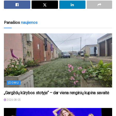
Panašios
naujienos
ĮDOMU
„Gargždų kūrybos stotyje“ – dar viena renginių kupina savaitė
2026-08-05