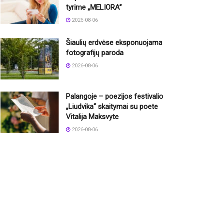
tyrime „MELIORA“
2026-08-06
Šiaulių erdvėse eksponuojama
fotografijų paroda
2026-08-06
Palangoje – poezijos festivalio
„Liudvika“ skaitymai su poete
Vitalija Maksvyte
2026-08-06