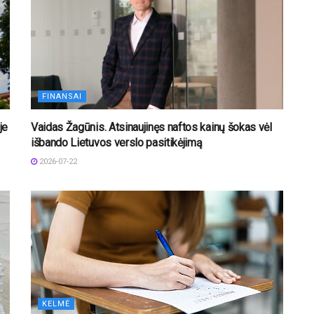
FINANSAI
je
Vaidas Žagūnis. Atsinaujinęs naftos kainų šokas vėl
išbando Lietuvos verslo pasitikėjimą
2026-07-22
KELMĖ