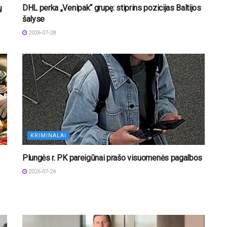
ų
DHL perka „Venipak“ grupę: stiprins pozicijas Baltijos
šalyse
2026-07-28
KRIMINALAI
Plungės r. PK pareigūnai prašo visuomenės pagalbos
2026-07-24