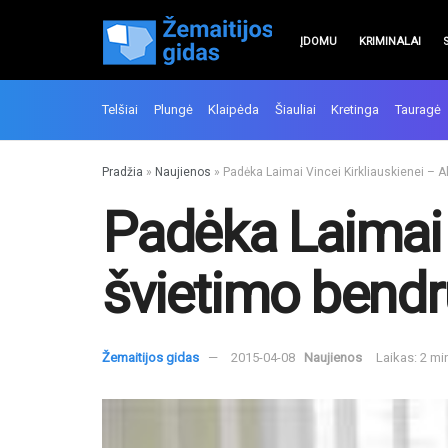
ĮDOMU
KRIMINALAI
Telšiai
Plungė
Klaipėda
Šiauliai
Kretinga
Tauragė
Pradžia
»
Naujienos
»
Padėka Laimai Vincei Kirkliauskienei –
Padėka Laimai V
švietimo bend
Žemaitijos gidas
2015-04-08
Naujienos
Laikas: 2 mi