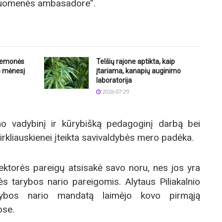
druomenės ambasadore”.
riemonės
Telšių rajone aptikta, kaip
o mėnesį
įtariama, kanapių auginimo
laboratorija
2026-07-29
mo vadybinį ir kūrybišką pedagoginį darbą bei
Kirkliauskienei įteikta savivaldybės mero padėka.
rektorės pareigų atsisakė savo noru, nes jos yra
 tarybos nario pareigomis. Alytaus Piliakalnio
arybos nario mandatą laimėjo kovo pirmąją
ose.