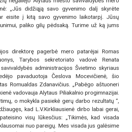
odžių negailėjo Alytaus miesto savivaldybės mero
enė: „Jūs didžiąją savo gyvenimo dalį skyrėte
 eisite į kitą savo gyvenimo laikotarpį. Jūsų
jaunimui, paliko gilų pėdsaką. Turime už ką jums
azijos direktorę pagerbė mero patarėjai Romas
onys, Tarybos sekretoriato vadovė Renata
 savivaldybės administracijos Švietimo skyriaus
vedėjo pavaduotoja Česlova Mocevičienė, šio
istas Romualdas Zdanavičius. „Pabėgo aštuoneri
kienė vadovauja Alytaus Piliakalnio progimnazijai.
itimų, o mokykla pasiekė gerų darbo rezultatų “,
žiaugęs, kad L.V.Kirkliausienė dirbo labai gerai,
 pateisino visų lūkesčius: „Tikimės, kad visada
klausomai nuo pareigų. Mes visada jus galėsime