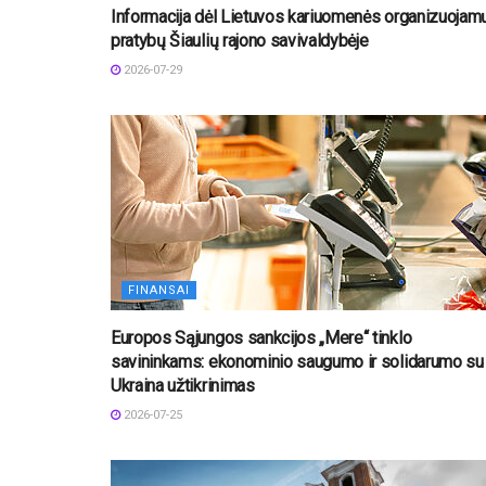
Informacija dėl Lietuvos kariuomenės organizuojam
pratybų Šiaulių rajono savivaldybėje
2026-07-29
FINANSAI
Europos Sąjungos sankcijos „Mere“ tinklo
savininkams: ekonominio saugumo ir solidarumo su
Ukraina užtikrinimas
2026-07-25