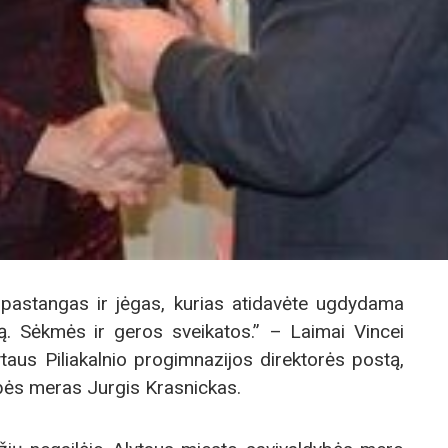
pastangas ir jėgas, kurias atidavėte ugdydama
ą. Sėkmės ir geros sveikatos.” – Laimai Vincei
lytaus Piliakalnio progimnazijos direktorės postą,
bės meras Jurgis Krasnickas.