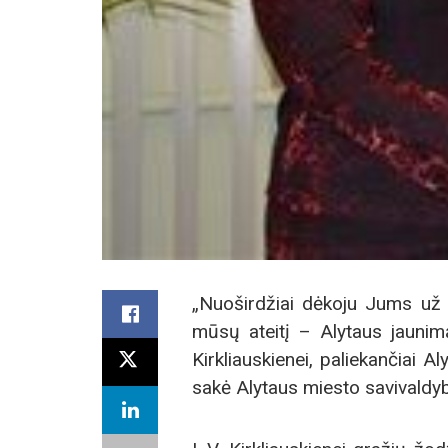
„Nuoširdžiai dėkoju Jums už 
mūsų ateitį – Alytaus jaunim
Kirkliauskienei, paliekančiai A
sakė Alytaus miesto savivaldy