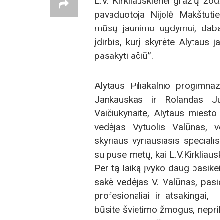
L.V. Kirkliauskienei gražių ž
pavaduotoja Nijolė Makštuti
mūsų jaunimo ugdymui, dabar
įdirbis, kurį skyrėte Alytaus 
pasakyti ačiū”.
Alytaus Piliakalnio progimn
Jankauskas ir Rolandas Ju
Vaičiukynaitė, Alytaus miesto
vedėjas Vytuolis Valūnas, 
skyriaus vyriausiasis special
su puse metų, kai L.V.Kirkliaus
Per tą laiką įvyko daug pasike
sakė vedėjas V. Valūnas, pasid
profesionaliai ir atsakingai,
būsite švietimo žmogus, nepri