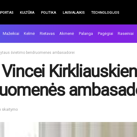
SPORTAS
KULTŪRA
POLITIKA
LAISVALAIKIS
TECHNOLOGIJOS
Mažeikiai
Kelmė
Rietavas
Akmenė
Palanga
Pagėgiai
Raseiniai
 Alytaus švietimo bendruomenės ambasadorei
incei Kirkliauskien
ruomenės ambasado
n skaitymo