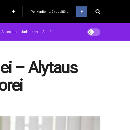
Penktadienis, 7 rugpjūčio
Skuodas
Jurbarkas
Šilutė
ei – Alytaus
rei