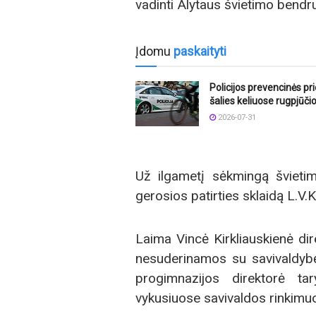
vadinti Alytaus švietimo ben
Įdomu
paskaityti
Policijos prevencinės p
šalies keliuose rugpjūči
2026-07-31
Už ilgametį sėkmingą švieti
gerosios patirties sklaidą L.V.
Laima Vincė Kirkliauskienė di
nesuderinamos su savivaldybės
progimnazijos direktorė t
vykusiuose savivaldos rinkimu