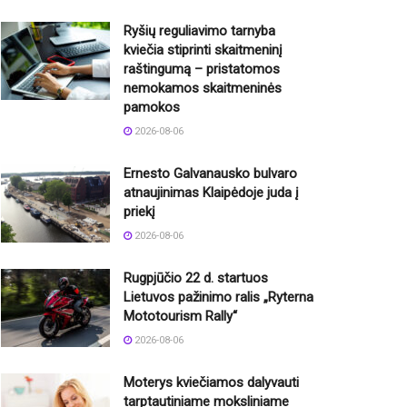
Ryšių reguliavimo tarnyba
kviečia stiprinti skaitmeninį
raštingumą – pristatomos
nemokamos skaitmeninės
pamokos
2026-08-06
Ernesto Galvanausko bulvaro
atnaujinimas Klaipėdoje juda į
priekį
2026-08-06
Rugpjūčio 22 d. startuos
Lietuvos pažinimo ralis „Ryterna
Mototourism Rally“
2026-08-06
Moterys kviečiamos dalyvauti
tarptautiniame moksliniame