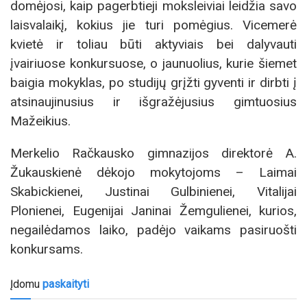
domėjosi, kaip pagerbtieji moksleiviai leidžia savo
laisvalaikį, kokius jie turi pomėgius. Vicemerė
kvietė ir toliau būti aktyviais bei dalyvauti
įvairiuose konkursuose, o jaunuolius, kurie šiemet
baigia mokyklas, po studijų grįžti gyventi ir dirbti į
atsinaujinusius ir išgražėjusius gimtuosius
Mažeikius.
Merkelio Račkausko gimnazijos direktorė A.
Žukauskienė dėkojo mokytojoms – Laimai
Skabickienei, Justinai Gulbinienei, Vitalijai
Plonienei, Eugenijai Janinai Žemgulienei, kurios,
negailėdamos laiko, padėjo vaikams pasiruošti
konkursams.
Įdomu
paskaityti