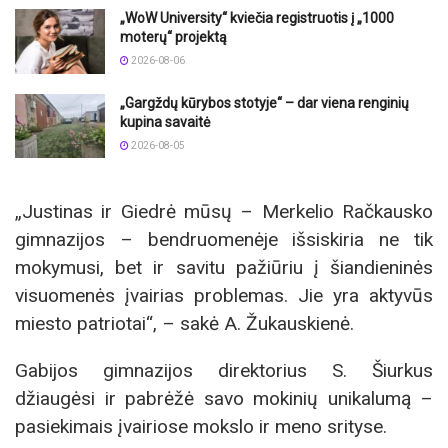
„WoW University“ kviečia registruotis į „1000
moterų“ projektą
2026-08-06
„Gargždų kūrybos stotyje“ – dar viena renginių
kupina savaitė
2026-08-05
„Justinas ir Giedrė mūsų – Merkelio Račkausko
gimnazijos – bendruomenėje išsiskiria ne tik
mokymusi, bet ir savitu pažiūriu į šiandieninės
visuomenės įvairias problemas. Jie yra aktyvūs
miesto patriotai“, – sakė A. Žukauskienė.
Gabijos gimnazijos direktorius S. Šiurkus
džiaugėsi ir pabrėžė savo mokinių unikalumą –
pasiekimais įvairiose mokslo ir meno srityse.