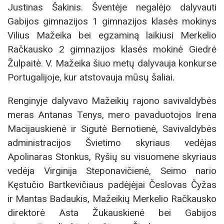
Justinas Šakinis. Šventėje negalėjo dalyvauti
Gabijos gimnazijos 1 gimnazijos klasės mokinys
Vilius Mažeika bei egzaminą laikiusi Merkelio
Račkausko 2 gimnazijos klasės mokinė Giedrė
Žulpaitė. V. Mažeika šiuo metų dalyvauja konkurse
Portugalijoje, kur atstovauja mūsų šaliai.
Renginyje dalyvavo Mažeikių rajono savivaldybės
meras Antanas Tenys, mero pavaduotojos Irena
Macijauskienė ir Sigutė Bernotienė, Savivaldybės
administracijos Švietimo skyriaus vedėjas
Apolinaras Stonkus, Ryšių su visuomene skyriaus
vedėja Virginija Steponavičienė, Seimo nario
Kęstučio Bartkevičiaus padėjėjai Česlovas Čyžas
ir Mantas Badaukis, Mažeikių Merkelio Račkausko
direktorė Asta Žukauskienė bei Gabijos