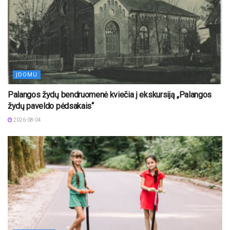
ĮDOMU
Palangos žydų bendruomenė kviečia į ekskursiją „Palangos
žydų paveldo pėdsakais“
2026-08-04