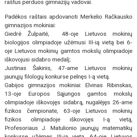
raštus perduos gimnazijų vadovai.
Padėkos raštais apdovanoti Merkelio Račkausko
gimnazijos mokiniai:
Giedrė Žulpaitė, 48-oje Lietuvos mokinių
biologijos olimpiadoje užėmusi III-ią vietą bei 6-
oje Lietuvos mokinių gamtos mokslų olimpiadoje
iškovojusi sidabro medalį;
Justinas Šakinis, 47-ame Lietuvos mokinių
jaunųjų filologų konkurse pelnęs I-ą vietą.
Gabijos gimnazijos mokiniai: Elvinas Ribinskas,
13-oje Europos Sąjungos gamtos mokslų
olimpiadoje iškovojęs sidabrą, nugalėjęs 26-ame
fizikos čempionate, 63-oje Lietuvos mokinių
fizikos olimpiadoje iškovojęs I-ą vietą,
Profesoriaus J. Matulionio jaunųjų matematikų
konkurse užėmęs III-ią vietą, 64-oje Lietuvos