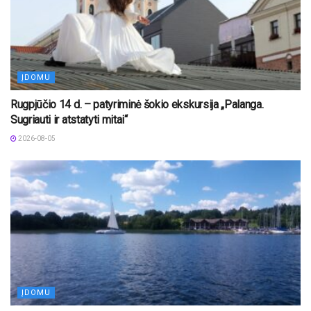
ĮDOMU
Rugpjūčio 14 d. – patyriminė šokio ekskursija „Palanga.
Sugriauti ir atstatyti mitai“
2026-08-05
ĮDOMU