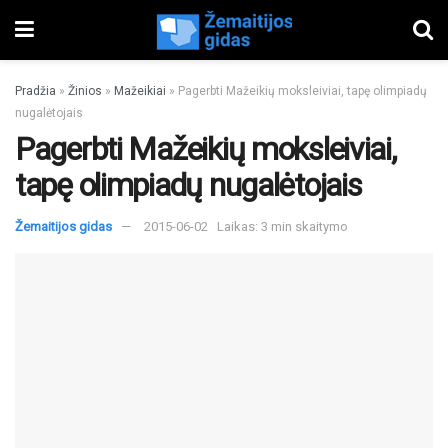
Pradžia
»
Žinios
»
Mažeikiai
»
Pagerbti Mažeikių moksleiviai, tapę olimpiadų
nugalėtojais
Pagerbti Mažeikių moksleiviai,
tapę olimpiadų nugalėtojais
Žemaitijos gidas
2015-06-02
Laikas: 3 min skaitymo