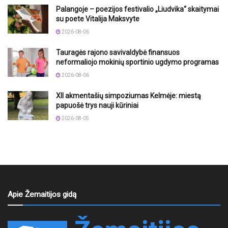
Palangoje – poezijos festivalio „Liudvika“ skaitymai
su poete Vitalija Maksvyte
2026-08-06
Tauragės rajono savivaldybė finansuos
neformaliojo mokinių sportinio ugdymo programas
2026-08-06
XII akmentašių simpoziumas Kelmėje: miestą
papuošė trys nauji kūriniai
2026-08-05
Apie Žemaitijos gidą