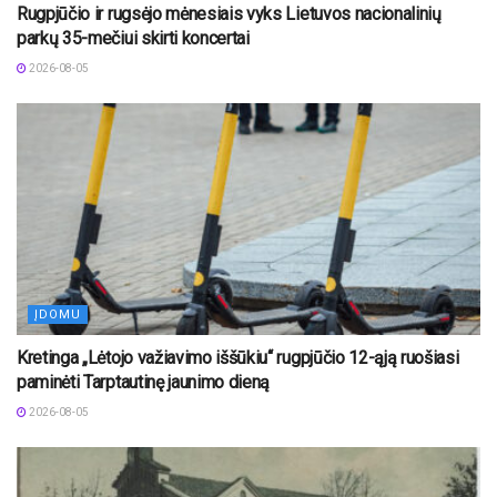
Rugpjūčio ir rugsėjo mėnesiais vyks Lietuvos nacionalinių
parkų 35-mečiui skirti koncertai
2026-08-05
ĮDOMU
Kretinga „Lėtojo važiavimo iššūkiu“ rugpjūčio 12-ąją ruošiasi
paminėti Tarptautinę jaunimo dieną
2026-08-05