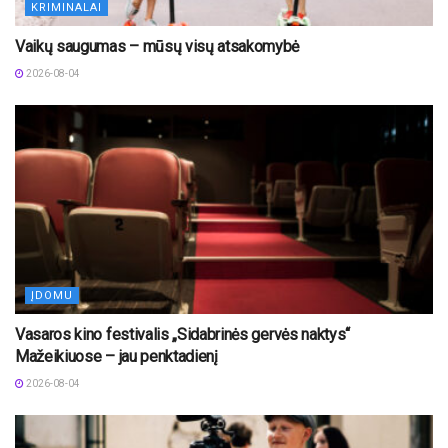
KRIMINALAI
Vaikų saugumas – mūsų visų atsakomybė
2026-08-04
ĮDOMU
Vasaros kino festivalis „Sidabrinės gervės naktys“
Mažeikiuose – jau penktadienį
2026-08-04