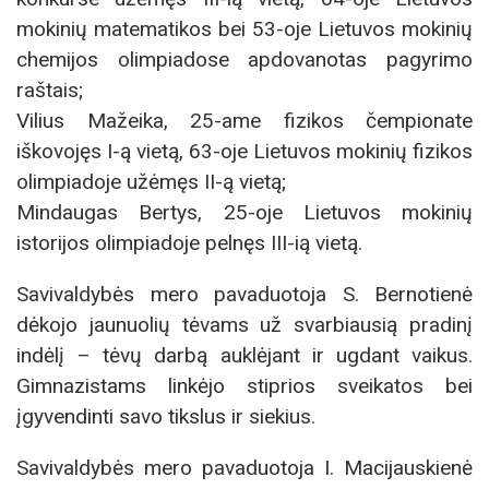
mokinių matematikos bei 53-oje Lietuvos mokinių
chemijos olimpiadose apdovanotas pagyrimo
raštais;
Vilius Mažeika, 25-ame fizikos čempionate
iškovojęs I-ą vietą, 63-oje Lietuvos mokinių fizikos
olimpiadoje užėmęs II-ą vietą;
Mindaugas Bertys, 25-oje Lietuvos mokinių
istorijos olimpiadoje pelnęs III-ią vietą.
Savivaldybės mero pavaduotoja S. Bernotienė
dėkojo jaunuolių tėvams už svarbiausią pradinį
indėlį – tėvų darbą auklėjant ir ugdant vaikus.
Gimnazistams linkėjo stiprios sveikatos bei
įgyvendinti savo tikslus ir siekius.
Savivaldybės mero pavaduotoja I. Macijauskienė