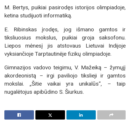
M. Bertys, puikiai pasirodęs istorijos olimpiadoje,
ketina studijuoti informatiką.
E. Ribinskas įrodęs, jog išmano gamtos ir
tiksliuosius mokslus, puikiai groja saksofonu.
Liepos mėnesį jis atstovaus Lietuvai Indijoje
vyksiančioje Tarptautinėje fizikų olimpiadoje.
Gimnazijos vadovo teigimu, V. Mažeiką – žymųjį
akordeonistą – irgi paviliojo tikslieji ir gamtos
mokslai. „Šitie vaikai yra unikalūs“, – taip
nugalėtojus apibūdino S. Šiurkus.