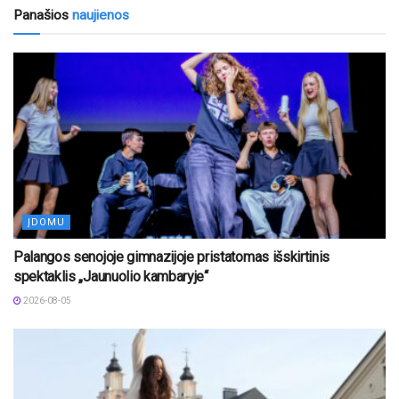
Panašios
naujienos
ĮDOMU
Palangos senojoje gimnazijoje pristatomas išskirtinis
spektaklis „Jaunuolio kambaryje“
2026-08-05