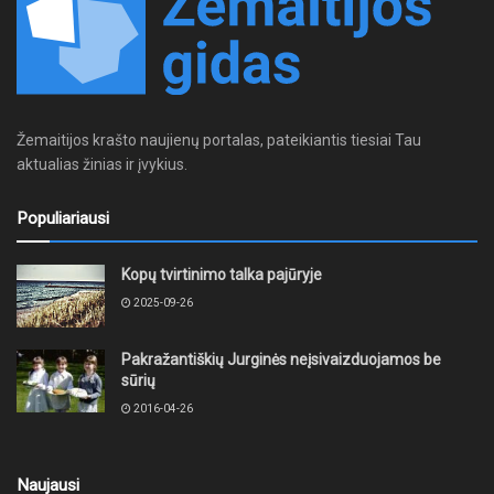
Žemaitijos krašto naujienų portalas, pateikiantis tiesiai Tau
aktualias žinias ir įvykius.
Populiariausi
Kopų tvirtinimo talka pajūryje
2025-09-26
Pakražantiškių Jurginės neįsivaizduojamos be
sūrių
2016-04-26
Naujausi