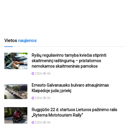
Vietos
naujienos
Ryšių reguliavimo tarnyba kviečia stiprinti
skaitmeninį raštingumą – pristatomos
nemokamos skaitmeninės pamokos
2026-08-06
Ernesto Galvanausko bulvaro atnaujinimas
Klaipėdoje juda į priekį
2026-08-06
Rugpjūčio 22 d. startuos Lietuvos pažinimo ralis
„Ryterna Mototourism Rally“
2026-08-06