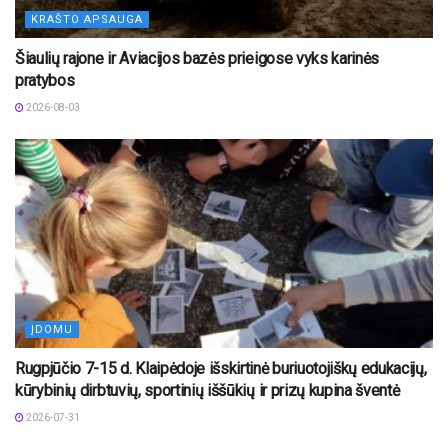
KRAŠTO APSAUGA
Šiaulių rajone ir Aviacijos bazės prieigose vyks karinės
pratybos
2026-08-03
ĮDOMU
Rugpjūčio 7-15 d. Klaipėdoje išskirtinė buriuotojiškų edukacijų,
kūrybinių dirbtuvių, sportinių iššūkių ir prizų kupina šventė
2026-07-31