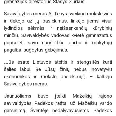
gimnazijos direktorius Stasys Šiurkus.
Savivaldybės meras A. Tenys sveikino moksleivius
ir dėkojo už jų pasiekimus, linkėjo jiems visur
lydinčios sėkmės ir neišsenkančių kūrybinių
minčių. Savivaldybės vadovas kvietė gimnazistus
puoselėti savo nuoširdžiu darbu ir mokytojų
pagalba išugdytus gebėjimus.
„Jūs esate Lietuvos ateitis ir stengsitės kurti
šalies labui. Be Jūsų žinių nebus inovatyvių
ekonomikos ir mokslo pasiekimų“, – kalbėjo
Savivaldybės meras.
Jaunuoliams buvo įteikti Mažeikių rajono
savivaldybės Padėkos raštai už Mažeikių vardo
garsinimą. Šventėje nedalyvavusiems Padėkos